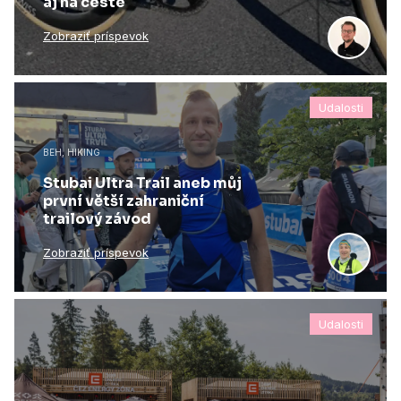
aj na ceste
Zobraziť príspevok
Udalosti
BEH, HIKING
Stubai Ultra Trail aneb můj
první větší zahraniční
trailový závod
Zobraziť príspevok
Udalosti