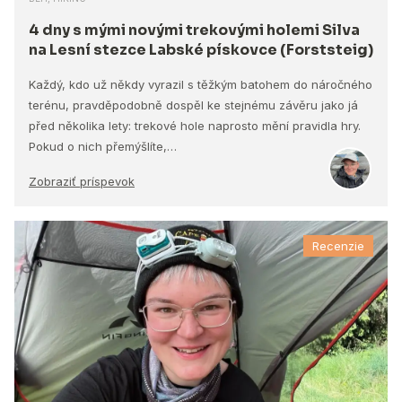
4 dny s mými novými trekovými holemi Silva
na Lesní stezce Labské pískovce (Forststeig)
Každý, kdo už někdy vyrazil s těžkým batohem do náročného
terénu, pravděpodobně dospěl ke stejnému závěru jako já
před několika lety: trekové hole naprosto mění pravidla hry.
Pokud o nich přemýšlíte,…
Zobraziť príspevok
Recenzie