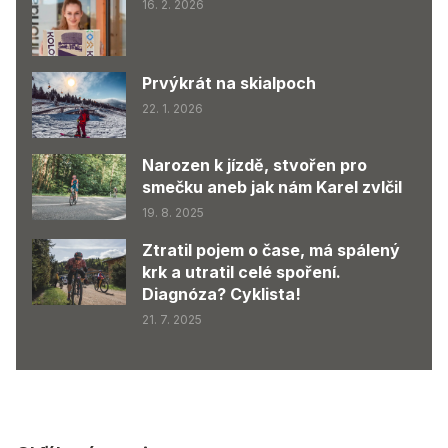
16. 2. 2026
Prvýkrát na skialpoch
22. 1. 2026
Narozen k jízdě, stvořen pro
smečku aneb jak nám Karel zvlčil
19. 8. 2025
Ztratil pojem o čase, má spálený
krk a utratil celé spoření.
Diagnóza? Cyklista!
21. 7. 2025