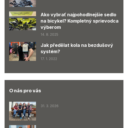
Ako vybrať najpohodlnejšie sedlo
na bicykel? Kompletný sprievodca
výberom
14. 8. 2025
Jak předělat kola na bezdušový
systém?
17. 1. 2022
O nás pro vás
31. 3. 2026