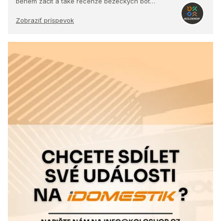
během začít a také recenze běžeckých bot…
Zobraziť príspevok