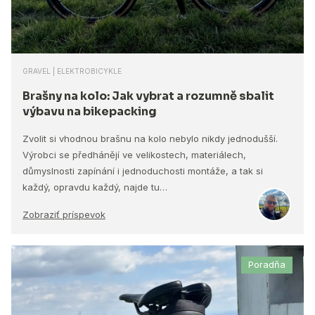
GRAVEL | ELEKTROBICYKLE
Brašny na kolo: Jak vybrat a rozumně sbalit
výbavu na bikepacking
Zvolit si vhodnou brašnu na kolo nebylo nikdy jednodušší.
Výrobci se předhánějí ve velikostech, materiálech,
důmyslnosti zapínání i jednoduchosti montáže, a tak si
každý, opravdu každý, najde tu…
Zobraziť príspevok
Poradňa