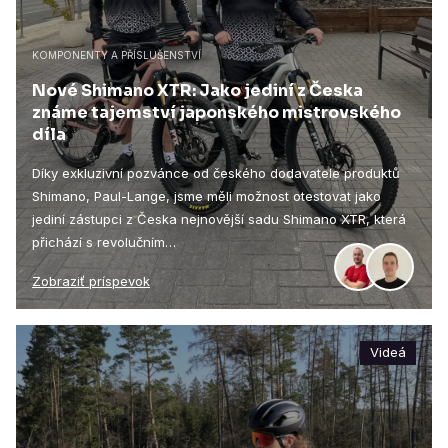
KOMPONENTY A PŘÍSLUŠENSTVÍ
Nové Shimano XTR: Jako jediní z Česka
známe tajemství japonského mistrovského
díla
Díky exkluzivní pozvánce od českého dodavatele produktů
Shimano, Paul-Lange, jsme měli možnost otestovat jako
jediní zástupci z Česka nejnovější sadu Shimano XTR, která
přichází s revolučním…
Zobraziť príspevok
Videá