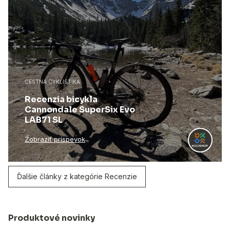
CESTNÁ CYKLISTIKA
Recenzia bicykla
Cannondale SuperSix Evo
LAB71 SL
Zobraziť príspevok
Ďalšie články z kategórie Recenzie
Produktové novinky