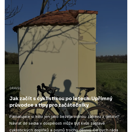
GRAVEL
Jak začít s cyklistikou po letech: Upřímný
průvodce a tipy pro začátečníky
Pamatujete si kolo jen jako bezstarostnou zábavu z dětství?
Návrat do sedla v dospělosti může být kvůli záplavě
cyklistických doplňků a pojmů trochu děsivý. Co bych ráda