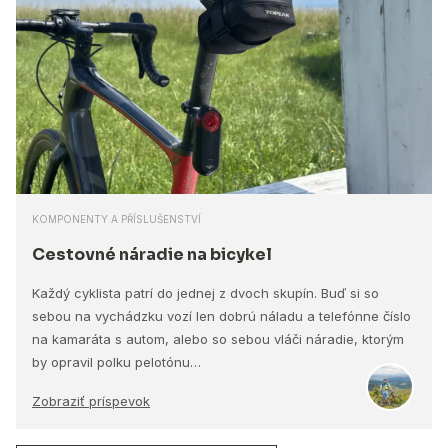
KOMPONENTY A PŘÍSLUŠENSTVÍ
Cestovné náradie na bicykel
Každý cyklista patrí do jednej z dvoch skupín. Buď si so
sebou na vychádzku vozí len dobrú náladu a telefónne číslo
na kamaráta s autom, alebo so sebou vláči náradie, ktorým
by opravil polku pelotónu…
Zobraziť príspevok