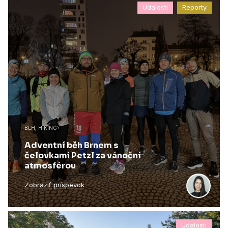
Udalosti
Reporty
BEH, HIKING
Adventní běh Brnem s
čelovkami Petzl za vánoční
atmosférou
Zobraziť príspevok
Udalosti