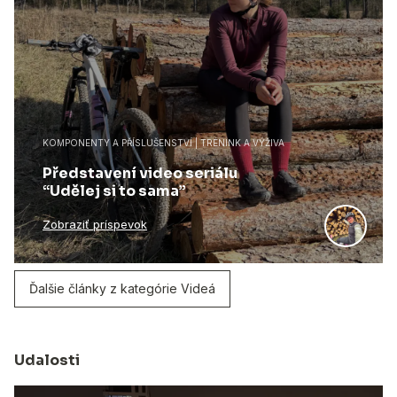
KOMPONENTY A PŘÍSLUŠENSTVÍ | TRÉNINK A VÝŽIVA
Představení video seriálu
“Udělej si to sama”
Zobraziť príspevok
Ďalšie články z kategórie Videá
Udalosti