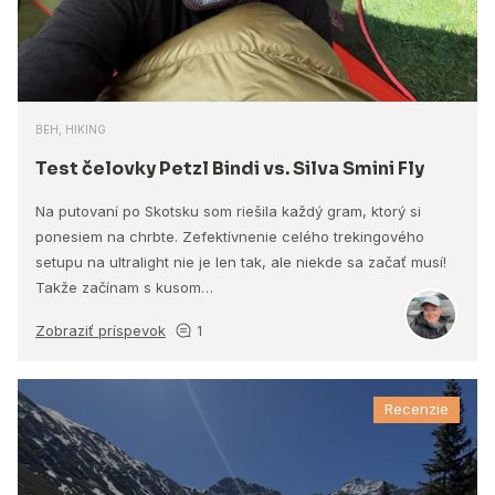
BEH, HIKING
Test čelovky Petzl Bindi vs. Silva Smini Fly
Na putovaní po Skotsku som riešila každý gram, ktorý si
ponesiem na chrbte. Zefektívnenie celého trekingového
setupu na ultralight nie je len tak, ale niekde sa začať musí!
Takže začínam s kusom…
Zobraziť príspevok
1
Recenzie