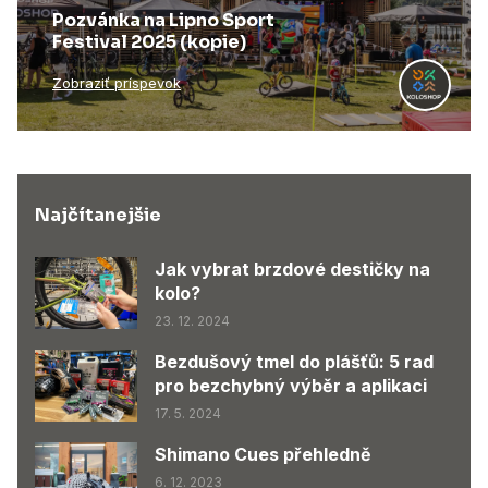
Pozvánka na Lipno Sport
Festival 2025 (kopie)
Zobraziť príspevok
Najčítanejšie
Jak vybrat brzdové destičky na
kolo?
23. 12. 2024
Bezdušový tmel do plášťů: 5 rad
pro bezchybný výběr a aplikaci
17. 5. 2024
Shimano Cues přehledně
6. 12. 2023