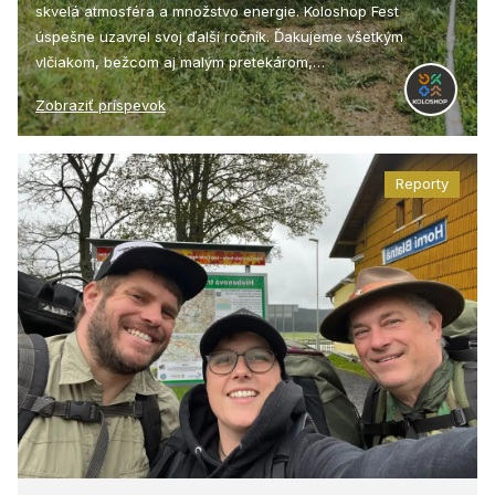
skvelá atmosféra a množstvo energie. Koloshop Fest
úspešne uzavrel svoj ďalší ročník. Ďakujeme všetkým
vlčiakom, bežcom aj malým pretekárom,…
Zobraziť príspevok
Reporty