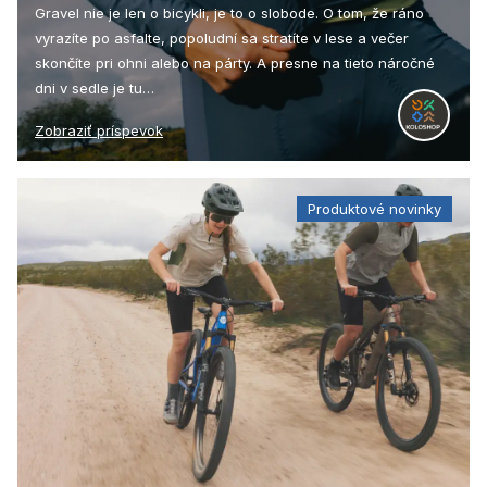
Gravel nie je len o bicykli, je to o slobode. O tom, že ráno
vyrazíte po asfalte, popoludní sa stratíte v lese a večer
skončíte pri ohni alebo na párty. A presne na tieto náročné
dni v sedle je tu…
Zobraziť príspevok
Produktové novinky