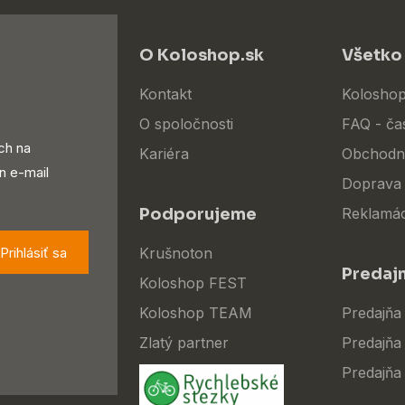
O Koloshop.sk
Všetko
Kontakt
Koloshop
O spoločnosti
FAQ - ča
ch na
Kariéra
Obchodn
n e-mail
Doprava 
Podporujeme
Reklamác
Prihlásiť sa
Krušnoton
Predaj
Koloshop FEST
Koloshop TEAM
Predajňa
Zlatý partner
Predajňa 
Predajňa