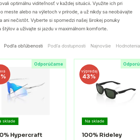
vali optimálnu viditeľnosť v každej situácii. Využite ich pri
o meste alebo na výletoch v prírode, a už nikdy sa neobávajte
a ani nečistôt. Vyberte si spomedzi našej širokej ponuky
a štýlov a užívajte si jazdu v maximálnom komforte.
Podľa obľúbenosti
Podľa dostupnosti
Najnovšie
Hodnotenia
Odporúčame
Odpor
ava
výpredaj
1%
43%
a sklade
Na sklade
0% Hypercraft
100% Rideley