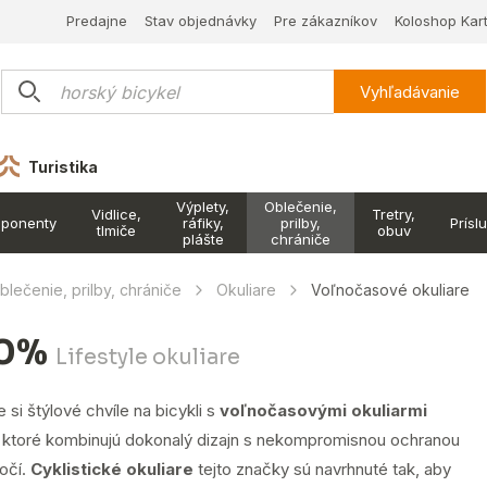
Predajne
Stav objednávky
Pre zákazníkov
Koloshop Kar
Vyhľadávanie
Turistika
Výplety,
Oblečenie,
Vidlice,
Tretry,
ponenty
ráfiky,
prilby,
Prísl
tlmiče
obuv
plášte
chrániče
blečenie, prilby, chrániče
Okuliare
Voľnočasové okuliare
00%
Lifestyle okuliare
e si štýlové chvíle na bicykli s
voľnočasovými okuliarmi
, ktoré kombinujú dokonalý dizajn s nekompromisnou ochranou
očí.
Cyklistické okuliare
tejto značky sú navrhnuté tak, aby