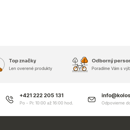
Top značky
Odborný perso
Len overené produkty
Poradíme Vám s vý
+421 222 205 131
info@kolo
Po - Pi: 10:00 až 16:00 hod.
Odpovieme do