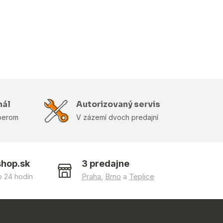
nál
Autorizovaný servis
berom
V zázemí dvoch predajní
shop.sk
3 predajne
 24 hodín
Praha
,
Brno
a
Teplice