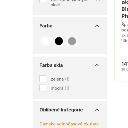
ok
skiel
Bl
Ph
Špo
Farba
bez
skl
Ult
14
Farba skla
18
zelená
(1)
modrá
(1)
Oblíbené kategorie
Dámske voľnočasové okuliare