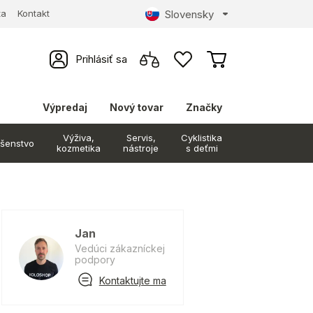
Slovensky
ta
Kontakt
Prihlásiť sa
Výpredaj
Nový tovar
Značky
Výživa,
Servis,
Cyklistika
ušenstvo
kozmetika
nástroje
s deťmi
Jan
Vedúci zákazníckej
podpory
Kontaktujte ma