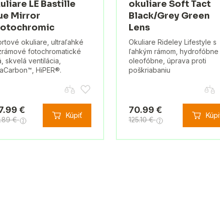
uliare LE Bastille
okuliare Soft Tact
ue Mirror
Black/Grey Green
otochromic
Lens
rtové okuliare, ultraľahké
Okuliare Rideley Lifestyle s
rámové fotochromatické
ľahkým rámom, hydrofóbne
á, skvelá ventilácia,
oleofóbne, úprava proti
raCarbon™, HiPER®.
poškriabaniu
7.99 €
70.99 €
Kúpiť
Kúpi
8.89 €
125.10 €