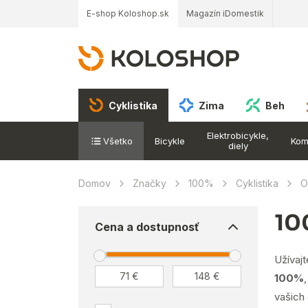
E-shop Koloshop.sk
Magazín iDomestik
Cyklistika
Zima
Beh
Elektrobicykle,
Všetko
Bicykle
Kom
diely
Domov
Značky
100%
Cyklistika
O
1
Cena a dostupnosť
Užívajt
100%
vašich 