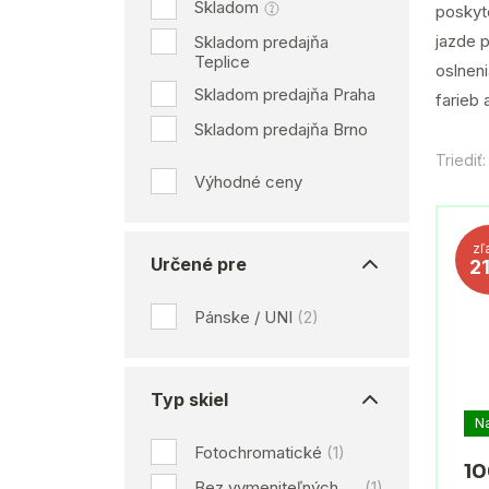
Skladom
poskyto
jazde p
Skladom predajňa
Teplice
oslneni
Skladom predajňa Praha
farieb 
Skladom predajňa Brno
Triediť:
Výhodné ceny
zľ
Určené pre
2
Pánske / UNI
(2)
Typ skiel
N
Fotochromatické
(1)
10
Bez vymeniteľných
(1)