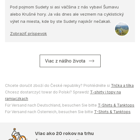
Pod pojmom Sudety si asi väčšina z nás vybaví Šumavu
alebo Krušné hory. Ja vás dnes ale vezmem na cyklistický
výlet na miesta, kde by ste Sudety najskôr nečakali.
Zobraziť príspevok
Viac z nášho života
Chcete doručit zboží do České republiky? Prohlédněte si
Trička a tílka
Chcesz dostarczyć towar do Polski? Sprawdź
T-shirty i topy na
ramiączkach
Für Versand nach Deutschland, besuchen Sie bitte
T-Shirts & Tanktops
Für Versand nach Österreich, besuchen Sie bitte
T-Shirts & Tanktops
Viac ako 20 rokov na trhu