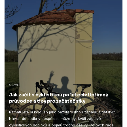
GRAVEL
Jak začít s cyklistikou po letech: Upřímný
průvodce a tipy pro začátečníky
Pamatujete si kolo jen jako bezstarostnou zábavu z dětství?
Návrat do sedla v dospělosti může být kvůli záplavě
cyklistických doplňků a pojmů trochu děsivý. Co bych ráda