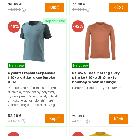
36.99 €
41.49 €
Kúpiť
Kúpiť
44.98 €
44.98 €
Odporúčame
-
42%
-
18%
Na sklade
Na sklade
Dynafit Transalper pánske
Salewa Puez Melange Dry
tričko krátky rukáv Smoke
pánske tričko dlhý rukáv
Blue
bombay brown melange
Pánske funkčné tričko s krátkym
Funkčné tričko s dlhým rukávom
rukávom, recyklovaný polyester,
vysoká priedušnosť, rýchly odvod
vlhkosti, ergonomický strih pre
voľnosť pohybu, hmotnosť 102 g.
52.99 €
25.99 €
Kúpiť
Kúpiť
64.97 €
44.98 €