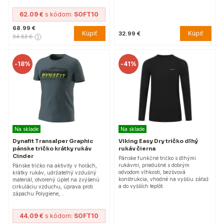
62.09 €
s kódom:
SOFT10
68.99 €
Kúpiť
Kúpiť
32.99 €
94.63 €
-
18%
-
41%
Na sklade
Na sklade
Dynafit Transalper Graphic
Viking Easy Dry tričko dlhý
pánske tričko krátky rukáv
rukáv čierna
Cinder
Pánske funkčné tričko s dlhými
rukávmi, priedušné s dobrým
Pánske tričko na aktivity v horách,
odvodom vlhkosti, bezšvová
krátky rukáv, udržateľný vzdušný
konštrukcia, vhodné na vyššiu záťaž
materiál, otvorený úplet na zvýšenú
a do vyšších teplôt.
cirkuláciu vzduchu, úprava proti
zápachu Polygiene,…
44.09 €
s kódom:
SOFT10