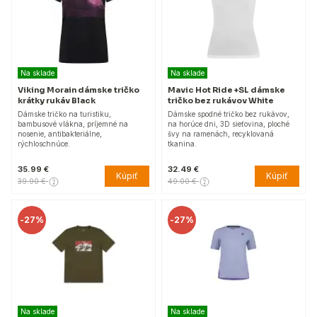
Na sklade
Na sklade
Viking Morain dámske tričko
Mavic Hot Ride +SL dámske
krátky rukáv Black
tričko bez rukávov White
Dámske tričko na turistiku,
Dámske spodné tričko bez rukávov,
bambusové vlákna, príjemné na
na horúce dni, 3D sieťovina, ploché
nosenie, antibakteriálne,
švy na ramenách, recyklovaná
rýchloschnúce.
tkanina.
35.99 €
32.49 €
Kúpiť
Kúpiť
39.90 €
49.00 €
-
27%
-
27%
Na sklade
Na sklade