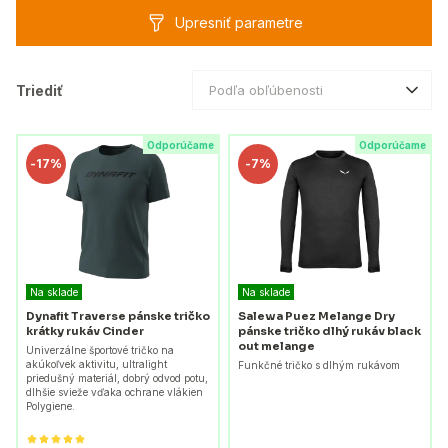
Upresniť parametre
Triediť
Podľa obľúbenosti
Odporúčame
Odporúčame
-
17%
-
7%
Na sklade
Na sklade
Dynafit Traverse pánske tričko
Salewa Puez Melange Dry
krátky rukáv Cinder
pánske tričko dlhý rukáv black
out melange
Univerzálne športové tričko na
akúkoľvek aktivitu, ultralight
Funkčné tričko s dlhým rukávom
priedušný materiál, dobrý odvod potu,
dlhšie svieže vďaka ochrane vlákien
Polygiene.