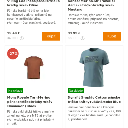
Viking Lockness pánske tričko
Sensor Merino Air Traveller
krátky rukáv Olive
dámske tričko krátky rukáv
Mustard
Pánske funkčné tričko na leto,
bambusové vlákna, príjemné na
Dámske tričko, rýchloschnúce,
nosenie, antibakteriálne,
antibakteriálne, príjemné na nosenie,
rýchloschnúce, elastické, bezšvové.
termoregulačné vlastnosti.
25.49 €
33.99 €
Kúpiť
Kúpiť
34.90 €
66.00 €
-
27%
Na sklade
Na sklade
Mons Royale Tarn Merino
Dynafit Graphic Cotton pánske
pánske tričko krátky rukáv
tričko krátky rukáv Smoke Blue
Cinnamon / Black
Pánske bavlnené tričko s krátkym
rukávom na turistiku a voľný čas; 100
Pánske cyklistické tričko z merino
% organická bavlna zaisťuje pohodlie
zmesi na leto, pre MTB aj e-bike;
aj priedušnosť.
rýchlo odvádza pot, má priedušný
chrbát.