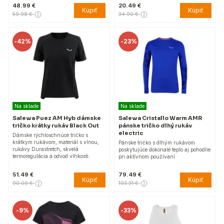
48.99 €
20.49 €
Kúpiť
Kúpiť
59.98 €
34.90 €
-
42%
-
23%
Na sklade
Na sklade
Salewa Puez AM Hyb dámske
Salewa Cristallo Warm AMR
tričko krátky rukáv Black Out
pánske tričko dlhý rukáv
electric
Dámske rýchloschnúce tričko s
krátkym rukávom, materiál s vlnou,
Pánske tričko s dlhým rukávom
rukávy Durastretch, skvelá
poskytujúce dokonalé teplo aj pohodlie
termoregulácia a odvod vlhkosti.
pri aktívnom používaní.
51.49 €
79.49 €
Kúpiť
Kúpiť
90.00 €
103.31 €
-
9%
-
33%