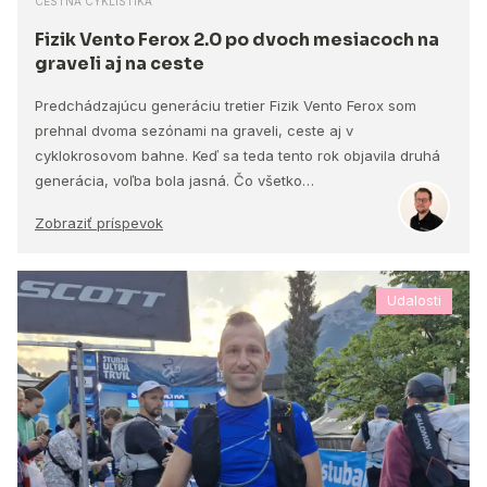
CESTNÁ CYKLISTIKA
Fizik Vento Ferox 2.0 po dvoch mesiacoch na
graveli aj na ceste
Predchádzajúcu generáciu tretier Fizik Vento Ferox som
prehnal dvoma sezónami na graveli, ceste aj v
cyklokrosovom bahne. Keď sa teda tento rok objavila druhá
generácia, voľba bola jasná. Čo všetko…
Zobraziť príspevok
Udalosti