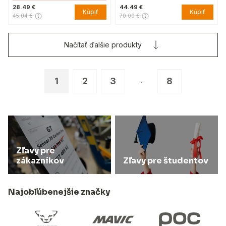
28.49 €
44.49 €
Kúpiť
Kúpiť
45.04 €
70.00 €
Načítať ďalšie produkty
1
2
3
8
...
Zľavy pre
zákazníkov
Zľavy pre študentov
Najobľúbenejšie značky