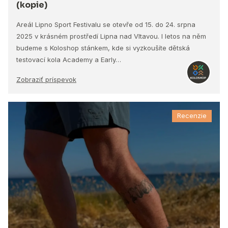
(kopie)
Areál Lipno Sport Festivalu se otevře od 15. do 24. srpna
2025 v krásném prostředí Lipna nad Vltavou. I letos na něm
budeme s Koloshop stánkem, kde si vyzkoušíte dětská
testovací kola Academy a Early…
Zobraziť príspevok
Recenzie