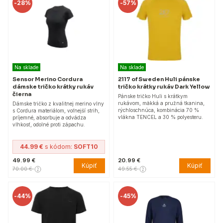
-
28%
-
57%
Na sklade
Na sklade
Sensor Merino Cordura
2117 of Sweden Huli pánske
dámske tričko krátky rukáv
tričko krátky rukáv Dark Yellow
čierna
Pánske tričko Huli s krátkym
rukávom, mäkká a pružná tkanina,
Dámske tričko z kvalitnej merino vlny
rýchloschnúca, kombinácia 70 %
s Cordura materiálom, voľnejší strih,
vlákna TENCEL a 30 % polyesteru.
príjemné, absorbuje a odvádza
vlhkosť, odolné proti zápachu.
44.99 €
s kódom:
SOFT10
49.99 €
20.99 €
Kúpiť
Kúpiť
70.00 €
49.55 €
-
44%
-
45%