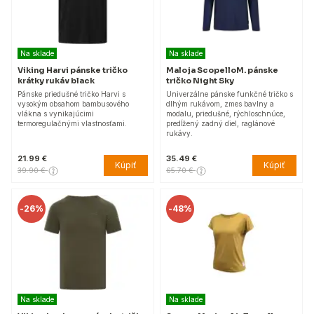
Na sklade
Na sklade
Viking Harvi pánske tričko
Maloja ScopelloM. pánske
krátky rukáv black
tričko Night Sky
Pánske priedušné tričko Harvi s
Univerzálne pánske funkčné tričko s
vysokým obsahom bambusového
dlhým rukávom, zmes bavlny a
vlákna s vynikajúcimi
modalu, priedušné, rýchloschnúce,
termoregulačnými vlastnosťami.
predĺžený zadný diel, raglánové
rukávy.
21.99 €
35.49 €
Kúpiť
Kúpiť
39.90 €
65.70 €
-
26%
-
48%
Na sklade
Na sklade