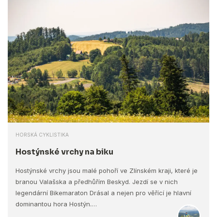
HORSKÁ CYKLISTIKA
Hostýnské vrchy na biku
Hostýnské vrchy jsou malé pohoří ve Zlínském kraji, které je
branou Valašska a předhůřím Beskyd. Jezdí se v nich
legendární Bikemaraton Drásal a nejen pro věřící je hlavní
dominantou hora Hostýn.…