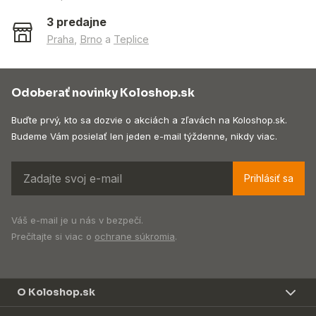
3 predajne
Praha
,
Brno
a
Teplice
Odoberať novinky Koloshop.sk
Buďte prvý, kto sa dozvie o akciách a zľavách na Koloshop.sk.
Budeme Vám posielať len jeden e-mail týždenne, nikdy viac.
Prihlásiť sa
Váš e-mail je u nás v bezpečí.
Prečítajte si viac o
ochrane súkromia
.
O Koloshop.sk