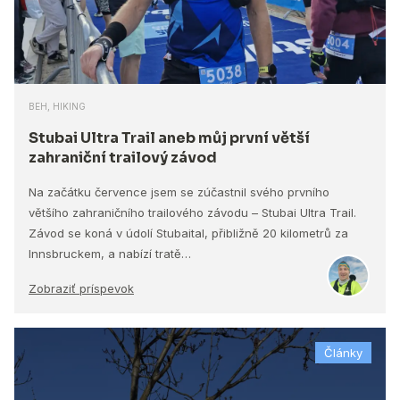
BEH, HIKING
Stubai Ultra Trail aneb můj první větší
zahraniční trailový závod
Na začátku července jsem se zúčastnil svého prvního
většího zahraničního trailového závodu – Stubai Ultra Trail.
Závod se koná v údolí Stubaital, přibližně 20 kilometrů za
Innsbruckem, a nabízí tratě…
Zobraziť príspevok
Články