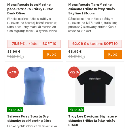
Mons Royale Icon Merino
Mons Royale Tarn Merino
pánske tričko krátky rukáv
dámske tričko krátky rukáv
Dark Olive
Skyline / Bloom
Pánske merino tričko s krátkym
Dámske merino tričko s krátkym
rukávom na šport aj bežné nosenie;
rukávom na MTB, trail aj turistiku;
ultra priedušný materiál Merino Air-
priedušný sieťovaný chrbát rýchlo
Con reguluje teplotu a rýchlo schne.
odvádza vlhkosť.
75.59 €
s kódom:
SOFT10
62.09 €
s kódom:
SOFT10
83.99 €
68.99 €
Kúpiť
Kúpiť
115.29 €
94.63 €
-
7%
-
32%
Na sklade
Na sklade
Salewa Puez Sporty Dry
Troy Lee Designs Signature
dámsky top Morning Blue
dámske tričko krátky rukáv
Black
Ľahké rýchloschnúce dámske tielko,