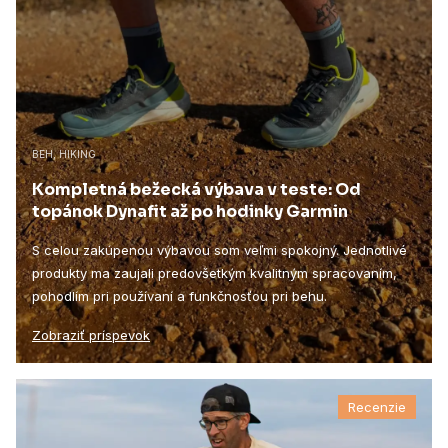
BEH, HIKING
Kompletná bežecká výbava v teste: Od
topánok Dynafit až po hodinky Garmin
S celou zakúpenou výbavou som veľmi spokojný. Jednotlivé
produkty ma zaujali predovšetkým kvalitným spracovaním,
pohodlím pri používaní a funkčnosťou pri behu.
Zobraziť príspevok
Recenzie