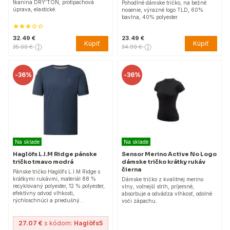
tkanina DRY'TON, protipachová
Pohodlné dámske tričko, na bežné
úprava, elastické.
nosenie, výrazné logo TLD, 60%
bavlna, 40% polyester.
32.49 €
23.49 €
Kúpiť
Kúpiť
35.00 €
34.99 €
-
36%
-
36%
Na sklade
Na sklade
Haglöfs L.I.M Ridge pánske
Sensor Merino Active No Logo
tričko tmavo modrá
dámske tričko krátky rukáv
čierna
Pánske tričko Haglöfs L.I.M Ridge s
krátkymi rukávmi, materiál 88 %
Dámske tričko z kvalitnej merino
recyklovaný polyester, 12 % polyester,
vlny, voľnejší strih, príjemné,
efektívny odvod vlhkosti,
absorbuje a odvádza vlhkosť, odolné
rýchloschnúci a priedušný…
voči zápachu.
27.07 €
s kódom:
Haglöfs5