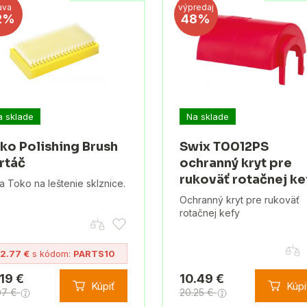
ava
výpredaj
2%
48%
a sklade
Na sklade
ko Polishing Brush
Swix T0012PS
rtáč
ochranný kryt pre
rukoväť rotačnej ke
a Toko na leštenie sklznice.
Ochranný kryt pre rukoväť
rotačnej kefy
12.77 €
s kódom:
PARTS10
.19 €
10.49 €
Kúpiť
Kúpi
07 €
20.25 €