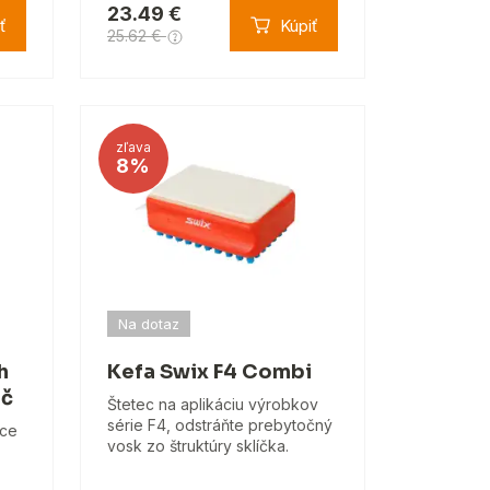
23.49 €
ť
Kúpiť
25.62 €
zľava
8%
Na dotaz
h
Kefa Swix F4 Combi
áč
Štetec na aplikáciu výrobkov
série F4, odstráňte prebytočný
ice
vosk zo štruktúry sklíčka.