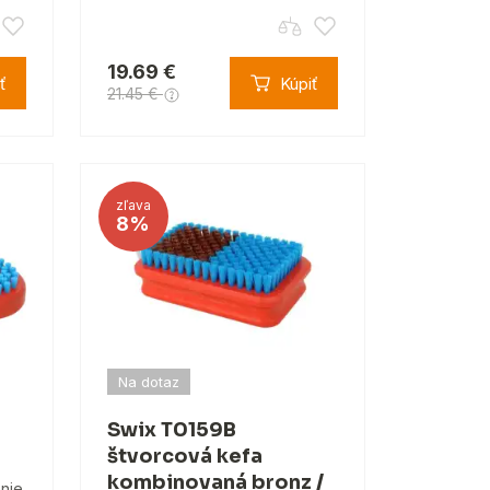
19.69 €
ť
Kúpiť
21.45 €
zľava
8%
Na dotaz
Swix T0159B
štvorcová kefa
kombinovaná bronz /
enie