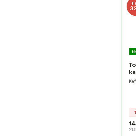
zľ
3
N
To
ka
Kef
14
21.