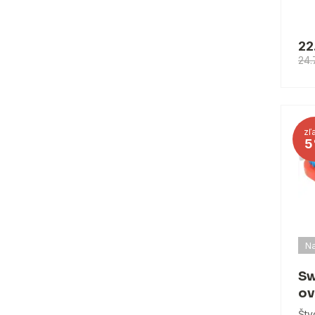
22
24.
zľ
5
Na
Sw
ov
Štv