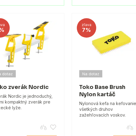
ava
zľava
%
7%
 dotaz
Na dotaz
ko zverák Nordic
Toko Base Brush
Nylon kartáč
rák Nordic je jednoduchý,
mi kompaktný zverák pre
Nylonová kefa na kefovani
ecké lyže.
všetkých druhov
zažehľovacích voskov.