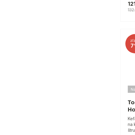
12
132
zľ
7
Na
To
Ho
Kef
na 
štru