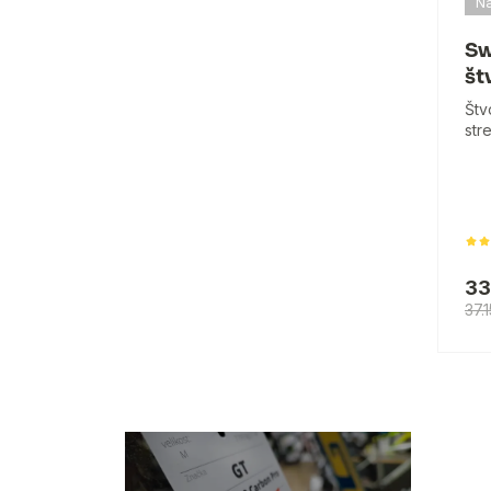
Na
Sw
št
Štv
str
33
37.