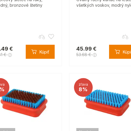
edný, bronzové štetiny
všetkých voskov, modrý ny
.49 €
45.99 €
Kúpiť
Kúpi
81 €
53.68 €
ava
zľava
%
8%