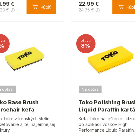
1.99 €
22.99 €
Kúpiť
Kúpi
.23 €
24.75 €
ava
zľava
%
8%
 dotaz
Na dotaz
ko Base Brush
Toko Polishing Brus
rsehair kefa
Liquid Paraffin kart
a Toko z konských štetín,
Kefa Toko na leštenie sklzn
kefovanie aj tej najjemnejšej
po aplikácii voskov High
ktúry.
Performance Liquid Paraffin.