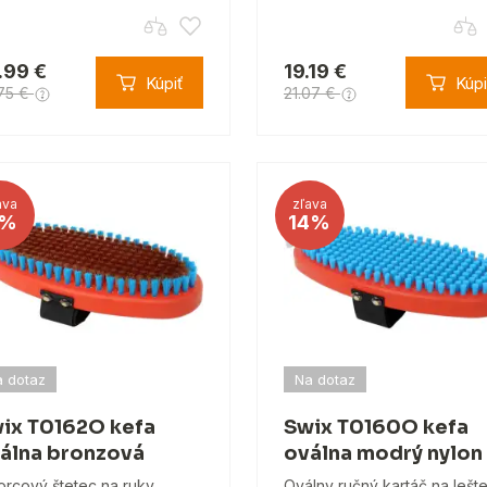
.99 €
19.19 €
Kúpiť
Kúpi
75 €
21.07 €
ava
zľava
%
14%
 dotaz
Na dotaz
ix T0162O kefa
Swix T0160O kefa
álna bronzová
oválna modrý nylon
orcový štetec na ruky,
Oválny ručný kartáč na lešt