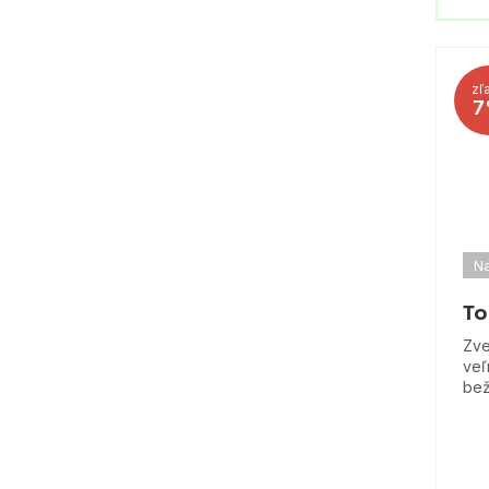
zľ
7
Na
To
Zve
veľ
bež