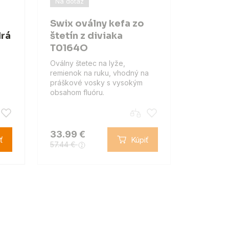
Na dotaz
Swix oválny kefa zo
drá
štetín z diviaka
T0164O
Oválny štetec na lyže,
remienok na ruku, vhodný na
práškové vosky s vysokým
obsahom fluóru.
33.99 €
ť
Kúpiť
57.44 €