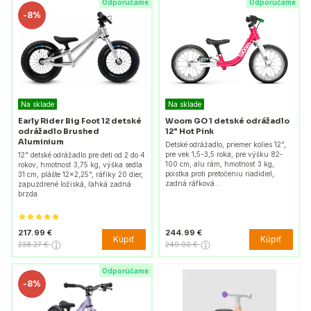
Odporúčame
Odporúčame
-
8%
Na sklade
Na sklade
Early Rider Big Foot 12 detské
Woom GO 1 detské odrážadlo
odrážadlo Brushed
12" Hot Pink
Aluminium
Detské odrážadlo, priemer kolies 12",
pre vek 1,5-3,5 roka, pre výšku 82-
12" detské odrážadlo pre deti od 2 do 4
100 cm, alu rám, hmotnosť 3 kg,
rokov, hmotnosť 3,75 kg, výška sedla
poistka proti pretočeniu riadidiel,
31 cm, plášte 12x2,25", ráfiky 20 dier,
zadná ráfková…
zapuzdrené ložiská, ľahká zadná
brzda.
217.99 €
244.99 €
Kúpiť
Kúpiť
238.27 €
249.00 €
Odporúčame
-
8%