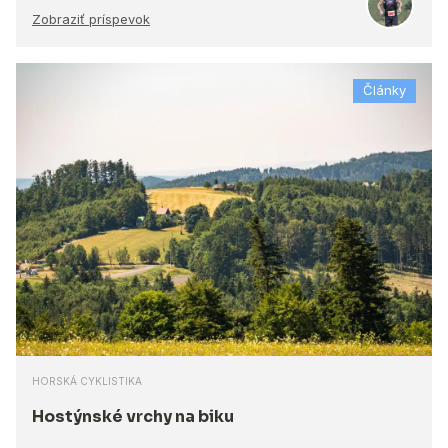
Zobraziť príspevok
Články
HORSKÁ CYKLISTIKA
Hostýnské vrchy na biku