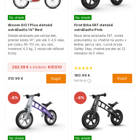
Na sklade
Na sklade
Woom GO 1 Plus detské
First Bike FAT detské
odrážadlo 14" Red
odrážadlo Pink
Detské odrážadlo pre väčšie deti,
Nová séria odrážadla FAT, široké
priemer kolies 14", pre vek 3-4,5 roka,
pneumatiky sú vhodné na jazdu v
pre výšku 95-110 cm, alu rám,
teréne, pevný rám, ručná brzda
hmotnosť 4,3 kg, 2 nezávislé ráfkové
Safety Stop, vhodné pre deti od 22
brzdy.
mesiacov do 5 rokov.
282.59 €
s kódom:
KIDS10
180.99 €
Kúpiť
Kúpiť
313.99 €
197.12 €
-
8%
-
8%
Na sklade
Na sklade