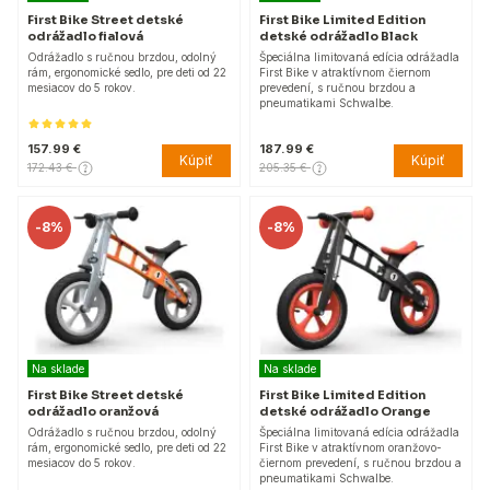
First Bike Street detské
First Bike Limited Edition
odrážadlo fialová
detské odrážadlo Black
Odrážadlo s ručnou brzdou, odolný
Špeciálna limitovaná edícia odrážadla
rám, ergonomické sedlo, pre deti od 22
First Bike v atraktívnom čiernom
mesiacov do 5 rokov.
prevedení, s ručnou brzdou a
pneumatikami Schwalbe.
157.99 €
187.99 €
Kúpiť
Kúpiť
172.43 €
205.35 €
-
8%
-
8%
Na sklade
Na sklade
First Bike Street detské
First Bike Limited Edition
odrážadlo oranžová
detské odrážadlo Orange
Odrážadlo s ručnou brzdou, odolný
Špeciálna limitovaná edícia odrážadla
rám, ergonomické sedlo, pre deti od 22
First Bike v atraktívnom oranžovo-
mesiacov do 5 rokov.
čiernom prevedení, s ručnou brzdou a
pneumatikami Schwalbe.