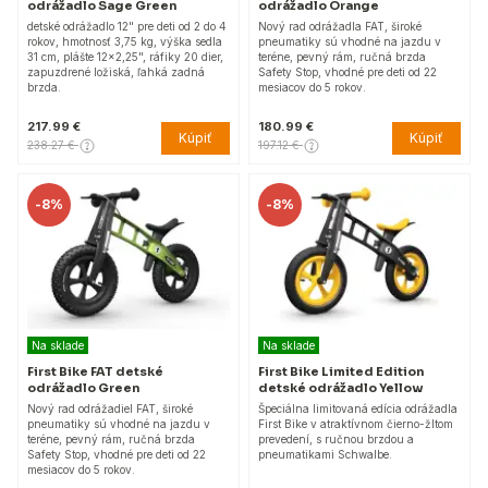
odrážadlo Sage Green
odrážadlo Orange
detské odrážadlo 12" pre deti od 2 do 4
Nový rad odrážadla FAT, široké
rokov, hmotnosť 3,75 kg, výška sedla
pneumatiky sú vhodné na jazdu v
31 cm, plášte 12x2,25", ráfiky 20 dier,
teréne, pevný rám, ručná brzda
zapuzdrené ložiská, ľahká zadná
Safety Stop, vhodné pre deti od 22
brzda.
mesiacov do 5 rokov.
217.99 €
180.99 €
Kúpiť
Kúpiť
238.27 €
197.12 €
-
8%
-
8%
Na sklade
Na sklade
First Bike FAT detské
First Bike Limited Edition
odrážadlo Green
detské odrážadlo Yellow
Nový rad odrážadiel FAT, široké
Špeciálna limitovaná edícia odrážadla
pneumatiky sú vhodné na jazdu v
First Bike v atraktívnom čierno-žltom
teréne, pevný rám, ručná brzda
prevedení, s ručnou brzdou a
Safety Stop, vhodné pre deti od 22
pneumatikami Schwalbe.
mesiacov do 5 rokov.