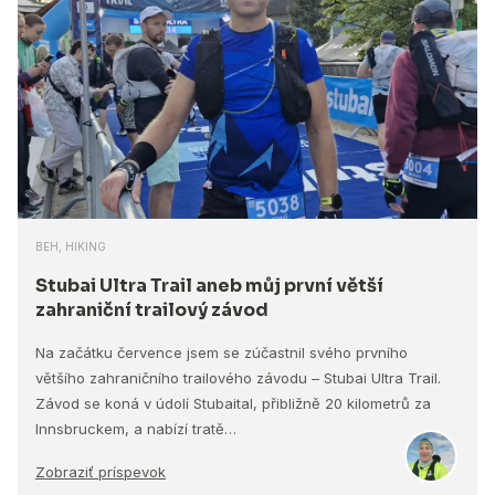
BEH, HIKING
Stubai Ultra Trail aneb můj první větší
zahraniční trailový závod
Na začátku července jsem se zúčastnil svého prvního
většího zahraničního trailového závodu – Stubai Ultra Trail.
Závod se koná v údolí Stubaital, přibližně 20 kilometrů za
Innsbruckem, a nabízí tratě…
Zobraziť príspevok