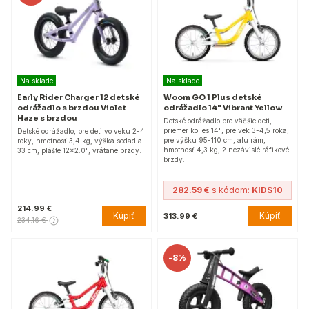
Na sklade
Na sklade
Early Rider Charger 12 detské
Woom GO 1 Plus detské
odrážadlo s brzdou Violet
odrážadlo 14" Vibrant Yellow
Haze s brzdou
Detské odrážadlo pre väčšie deti,
priemer kolies 14", pre vek 3-4,5 roka,
Detské odrážadlo, pre deti vo veku 2-4
pre výšku 95-110 cm, alu rám,
roky, hmotnosť 3,4 kg, výška sedadla
hmotnosť 4,3 kg, 2 nezávislé ráfikové
33 cm, plášte 12x2.0", vrátane brzdy.
brzdy.
282.59 €
s kódom:
KIDS10
214.99 €
Kúpiť
Kúpiť
313.99 €
234.16 €
-
8%