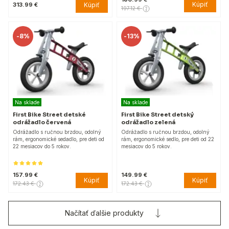
Kúpiť
Kúpiť
313.99 €
197.12 €
-
8%
-
13%
Na sklade
Na sklade
First Bike Street detské
First Bike Street detský
odrážadlo červená
odrážadlo zelená
Odrážadlo s ručnou brzdou, odolný
Odrážadlo s ručnou brzdou, odolný
rám, ergonomické sedadlo, pre deti od
rám, ergonomické sedlo, pre deti od 22
22 mesiacov do 5 rokov.
mesiacov do 5 rokov.
157.99 €
149.99 €
Kúpiť
Kúpiť
172.43 €
172.43 €
Načítať ďalšie produkty