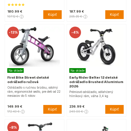
180.99 €
187.99 €
Kúpiť
Kúpiť
197.12 €
205.35 €
-
13%
-
4%
Na sklade
Na sklade
First Bike Street detské
Early Rider Belter 12 detské
odrážadlo ružová
odrážadlo Brushed Aluminium
2026
Odrážadlo s ručnou brzdou, odolný
rám, ergonomické sedlo, pre deti od 22
Prémiové odrážadlo, odľahčený
mesiacov do 5 rokov.
hliníkový rám, váha 3,4 kg
149.99 €
236.99 €
Kúpiť
Kúpiť
172.43 €
249.00 €
-
8%