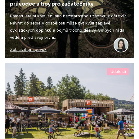
průvodce a tipy pro začátečníky
Pamatujete si kolo jen jako bezstarostnou zábavu z dětství?
Návrat do sedla v dospělosti může být kvůli záplavě
cyklistických doplňků a pojmů trochu děsivý. Co bych ráda
věděla před svojí první…
Zobraziť príspevok
Udalosti