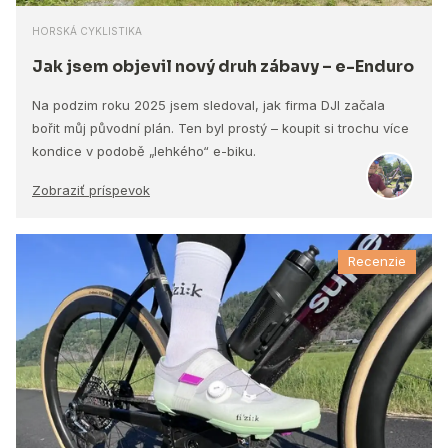
HORSKÁ CYKLISTIKA
Jak jsem objevil nový druh zábavy – e-Enduro
Na podzim roku 2025 jsem sledoval, jak firma DJI začala
bořit můj původní plán. Ten byl prostý – koupit si trochu více
kondice v podobě „lehkého“ e-biku.
Zobraziť príspevok
Recenzie