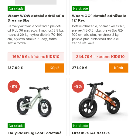
Na sklade
Na sklade
Woom WOW detské odrážadlo
Woom GO 1 detské odrážadlo
Dreamy Sky
12" Red
Samovyvažovacie odrážadlo pre deti
Detské odrážadlo, priemer kolies 12",
od 9 do 36 mesiacov, hmotnosť 2,5 kg,
pre vek 1,5-3,5 roka, pre výšku 82-
nosnosť 20 kg, výška dieťaťa 70-100
100 cm, alu rám, hmotnosť 3 kg,
cm, plyšová hračka Buddy, farba
poistka proti pretočeniu riadidiel,
svetlo modrá.
zadná ráfiková…
169.19 €
s kódom:
KIDS10
244.79 €
s kódom:
KIDS10
Kúpiť
Kúpiť
187.99 €
271.99 €
-
8%
-
8%
Na sklade
Na sklade
Early Rider Big Foot 12 detské
First Bike FAT detské