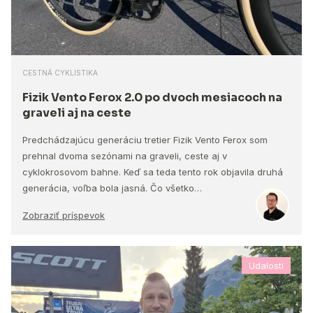
CESTNÁ CYKLISTIKA
Fizik Vento Ferox 2.0 po dvoch mesiacoch na
graveli aj na ceste
Predchádzajúcu generáciu tretier Fizik Vento Ferox som
prehnal dvoma sezónami na graveli, ceste aj v
cyklokrosovom bahne. Keď sa teda tento rok objavila druhá
generácia, voľba bola jasná. Čo všetko…
Zobraziť príspevok
Udalosti