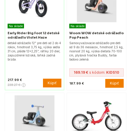
Na sklade
Na sklade
Early Rider Big Foot 12 detské
Woom WOW detské odrážadlo
odrážadlo Violet Haze
Pop Peach
detské odrážadlo 12" pre deti od 2 do 4
Samovyvažovacie odrážadlo pre deti
rokov, hmotnosť 3,75 kg, výška sedla
od 9 do 36 mesiacov, hmotnosť 2,5 kg,
31 cm, plášte 12x2,25", ráfiky 20 dier,
nosnosť 20 kg, výška dieťaťa 70-100
zapuzdrené ložiská, ľahká zadná
cm, plyšová hračka Buddy, farba
brzda.
ľadovo zelená.
169.19 €
s kódom:
KIDS10
217.99 €
Kúpiť
Kúpiť
187.99 €
238.27 €