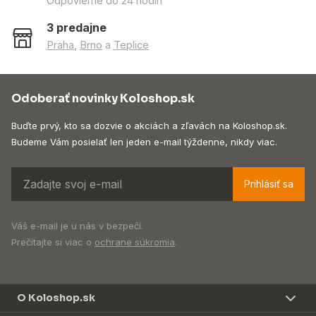
Odpovieme do 24 hodín
3 predajne
Praha
,
Brno
a
Teplice
Odoberať novinky Koloshop.sk
Buďte prvý, kto sa dozvie o akciách a zľavách na Koloshop.sk.
Budeme Vám posielať len jeden e-mail týždenne, nikdy viac.
Prihlásiť sa
Váš e-mail je u nás v bezpečí.
Prečítajte si viac o
ochrane súkromia
.
O Koloshop.sk