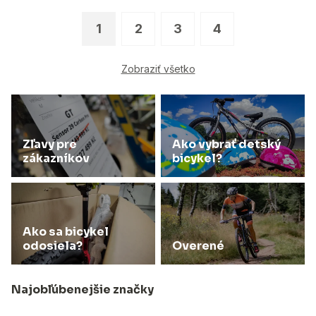
1
2
3
4
Zobraziť všetko
Zľavy pre
Ako vybrať detský
zákazníkov
bicykel?
Ako sa bicykel
odosiela?
Overené
Najobľúbenejšie značky