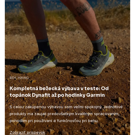
BEH, HIKING
Kompletná bežecká výbava v teste: Od
topánok Dynafit až po hodinky Garmin
S celou zakúpenou výbavou som veľmi spokojný. Jednotlivé
produkty ma zaujali predovšetkým kvalitným spracovaním,
pohodlím pri používaní a funkčnosťou pri behu.
Zobraziť príspevok