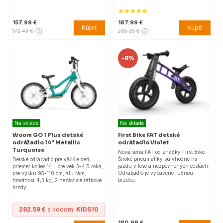
157.99 €
187.99 €
Kúpiť
Kúpiť
172.43 €
205.35 €
-
8%
Na sklade
Na sklade
Woom GO 1 Plus detské
First Bike FAT detské
odrážadlo 14" Metallic
odrážadlo Violet
Turquoise
Nová séria FAT od značky First Bike.
Široké pneumatiky sú vhodné na
Detské odrážadlo pre väčšie deti,
jazdu v lese a nezpevnených cestách.
priemer kolies 14", pre vek 3-4,5 roka,
Odrážadlo je vybavené ručnou
pre výšku 95-110 cm, alu rám,
brzdou.
hmotnosť 4,3 kg, 2 nezávislé ráfkové
brzdy.
282.59 €
s kódom:
KIDS10
180.99 €