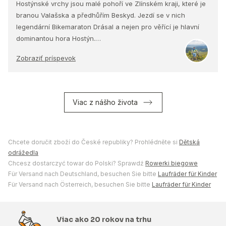
Hostýnské vrchy jsou malé pohoří ve Zlínském kraji, které je
branou Valašska a předhůřím Beskyd. Jezdí se v nich
legendární Bikemaraton Drásal a nejen pro věřící je hlavní
dominantou hora Hostýn.…
Zobraziť príspevok
Viac z nášho života
Chcete doručit zboží do České republiky? Prohlédněte si
Dětská
odrážedla
Chcesz dostarczyć towar do Polski? Sprawdź
Rowerki biegowe
Für Versand nach Deutschland, besuchen Sie bitte
Laufräder für Kinder
Für Versand nach Österreich, besuchen Sie bitte
Laufräder für Kinder
Viac ako 20 rokov na trhu