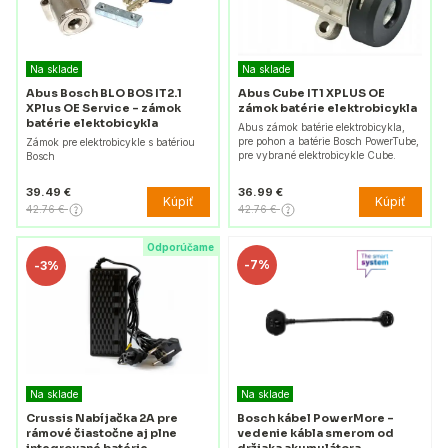
Na sklade
Na sklade
Abus Bosch BLO BOS IT2.1
Abus Cube IT1 XPLUS OE
XPlus OE Service - zámok
zámok batérie elektrobicykla
batérie elektobicykla
Abus zámok batérie elektrobicykla,
pre pohon a batérie Bosch PowerTube,
Zámok pre elektrobicykle s batériou
pre vybrané elektrobicykle Cube.
Bosch
39.49 €
36.99 €
Kúpiť
Kúpiť
42.76 €
42.76 €
Odporúčame
-
7%
-
3%
Na sklade
Na sklade
Crussis Nabíjačka 2A pre
Bosch kábel PowerMore –
rámové čiastočne aj plne
vedenie kábla smerom od
integrované batérie