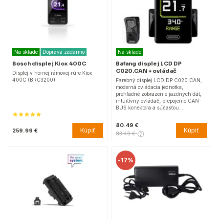
Na sklade
Doprava zadarmo
Na sklade
Bosch displej Kiox 400C
Bafang displej LCD DP
C020.CAN + ovládač
Displej v hornej rámovej rúre Kiox
400C (BRC3200)
Farebný displej LCD DP C020.CAN,
moderná ovládacia jednotka,
prehľadné zobrazenie jazdných dát,
intuitívny ovládač, prepojenie CAN-
BUS konektora a súčasťou…
80.49 €
Kúpiť
Kúpiť
259.99 €
83.49 €
-
17%