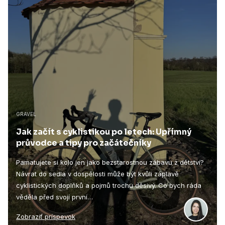
GRAVEL
Jak začít s cyklistikou po letech: Upřímný
průvodce a tipy pro začátečníky
Pamatujete si kolo jen jako bezstarostnou zábavu z dětství?
Návrat do sedla v dospělosti může být kvůli záplavě
cyklistických doplňků a pojmů trochu děsivý. Co bych ráda
věděla před svojí první…
Zobraziť príspevok