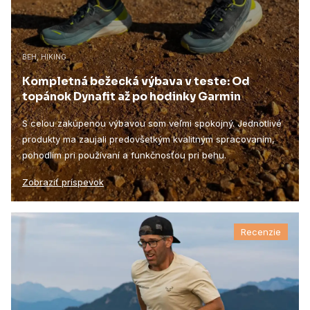
BEH, HIKING
Kompletná bežecká výbava v teste: Od
topánok Dynafit až po hodinky Garmin
S celou zakúpenou výbavou som veľmi spokojný. Jednotlivé
produkty ma zaujali predovšetkým kvalitným spracovaním,
pohodlím pri používaní a funkčnosťou pri behu.
Zobraziť príspevok
Recenzie