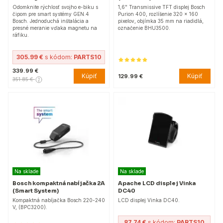
Odomknite rýchlosť svojho e-biku s
1,6" Transmissive TFT displej Bosch
čipom pre smart systémy GEN.4
Purion 400, rozlíšenie 320 x 160
Bosch. Jednoduchá inštalácia a
pixelov, objímka 35 mm na riadidlá,
presné meranie vďaka magnetu na
označenie BHU3500.
ráfiku.
305.99 €
s kódom:
PARTS10
339.99 €
Kúpiť
Kúpiť
129.99 €
351.85 €
Na sklade
Na sklade
Bosch kompaktná nabíjačka 2A
Apache LCD displej Vinka
(Smart System)
DC40
Kompaktná nabíjačka Bosch 220-240
LCD displej Vinka DC40.
V, (BPC3200).
87.74 €
s kódom:
PARTS10