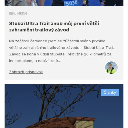
BEH, HIKING
Stubai Ultra Trail aneb můj první větší
zahraniční trailový závod
Na začátku července jsem se zúčastnil svého prvního
většího zahraničního trailového závodu – Stubai Ultra Trail.
Závod se koná v údolí Stubaital, přibližně 20 kilometrů za
Innsbruckem, a nabízí tratě…
Zobraziť príspevok
Články