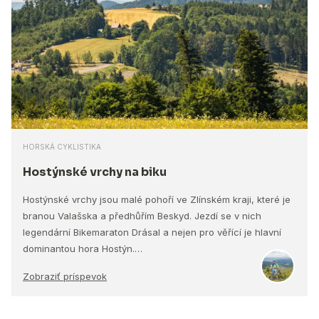
HORSKÁ CYKLISTIKA
Hostýnské vrchy na biku
Hostýnské vrchy jsou malé pohoří ve Zlínském kraji, které je
branou Valašska a předhůřím Beskyd. Jezdí se v nich
legendární Bikemaraton Drásal a nejen pro věřící je hlavní
dominantou hora Hostýn.…
Zobraziť príspevok