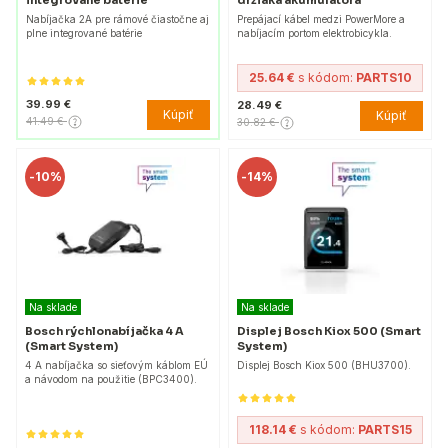
držiaka akumulátora
Nabíjačka 2A pre rámové čiastočne aj
Prepájací kábel medzi PowerMore a
plne integrované batérie
nabíjacím portom elektrobicykla.
25.64 €
s kódom:
PARTS10
39.99 €
28.49 €
Kúpiť
Kúpiť
41.49 €
30.82 €
-
10%
-
14%
Na sklade
Na sklade
Bosch rýchlonabíjačka 4 A
Displej Bosch Kiox 500 (Smart
(Smart System)
System)
4 A nabíjačka so sieťovým káblom EÚ
Displej Bosch Kiox 500 (BHU3700).
a návodom na použitie (BPC3400).
118.14 €
s kódom:
PARTS15