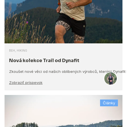
BEH, HIKING
Nová kolekce Trail od Dynafit
Zkoušet nové věci od našich oblíbených výrobců, kterými Dynafit
Zobraziť príspevok
Články