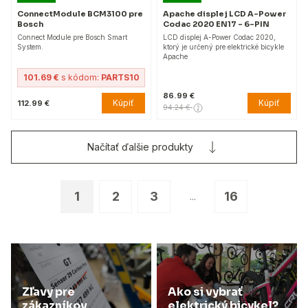
ConnectModule BCM3100 pre
Apache displej LCD A-Power
Bosch
Codac 2020 EN17 – 6-PIN
Connect Module pre Bosch Smart
LCD displej A-Power Codac 2020,
System.
ktorý je určený pre elektrické bicykle
Apache
101.69 €
s kódom:
PARTS10
86.99 €
Kúpiť
Kúpiť
112.99 €
94.24 €
Načítať ďalšie produkty
1
2
3
16
...
Zľavy pre
Ako si vybrať
zákazníkov
elektrický bicykel?