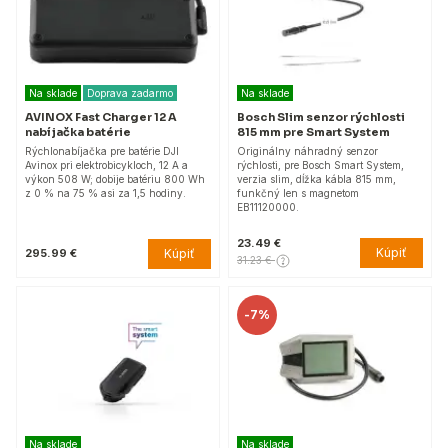
Na sklade
Doprava zadarmo
Na sklade
AVINOX Fast Charger 12 A
Bosch Slim senzor rýchlosti
nabíjačka batérie
815 mm pre Smart System
Rýchlonabíjačka pre batérie DJI
Originálny náhradný senzor
Avinox pri elektrobicykloch, 12 A a
rýchlosti, pre Bosch Smart System,
výkon 508 W; dobije batériu 800 Wh
verzia slim, dĺžka kábla 815 mm,
z 0 % na 75 % asi za 1,5 hodiny.
funkčný len s magnetom
EB11120000.
23.49 €
Kúpiť
Kúpiť
295.99 €
31.23 €
-
7%
Na sklade
Na sklade