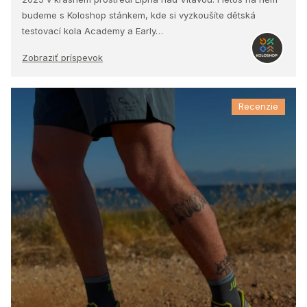
budeme s Koloshop stánkem, kde si vyzkoušíte dětská
testovací kola Academy a Early…
Zobraziť príspevok
Recenzie