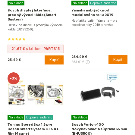
Na sklade
Na sklade
Doprava zadarmo
Bosch displej Interface,
Yamaha nabíjačka od
predný vývod kábla (Smart
modelového roku 2019
System)
Nabíjačka batérií Yamaha - pre
modelové roky 2019 a novšie
Držiak na displej s predným vývodom
kábla (BDS3250).
21.67 €
s kódom:
PARTS15
234.99 €
Kúpiť
Kúpiť
25.49 €
283.91 €
-
3%
Na sklade
Doprava zadarmo
Na sklade
Tuning SpeedBox 1.3 pre
Bosch Purion 400
Bosch Smart System GEN4 +
dovybavovacia súprava 35 mm
Rim Magnet
(BHU3500)