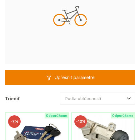
Upresniť parametre
Triediť
Podľa obľúbenosti
Odporúčame
Odporúčame
-
7%
-
13%