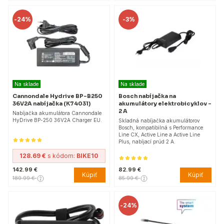
-
24%
-
3%
Na sklade
Na sklade
Cannondale Hydrive BP-B250
Bosch nabíjačka na
36V2A nabíjačka (K74031)
akumulátory elektrobicyklov –
2 A
Nabíjačka akumulátora Cannondale
HyDrive BP-250 36V2A Charger EU.
Skladná nabíjačka akumulátorov
Bosch, kompatibilná s Performance
Line CX, Active Line a Active Line
Plus, nabíjací prúd 2 A.
128.69 €
s kódom:
BIKE10
142.99 €
82.99 €
Kúpiť
Kúpiť
189.99 €
85.99 €
-
24%