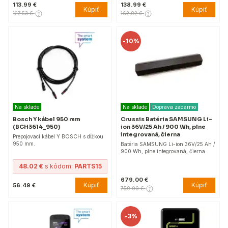
113.99 €
138.99 €
Kúpiť
Kúpiť
127.53 €
162.92 €
-
10%
Na sklade
Na sklade
Doprava zadarmo
Bosch Y kábel 950 mm
Crussis Batéria SAMSUNG Li-
(BCH3614_950)
ion 36V/25 Ah / 900 Wh, plne
integrovaná, čierna
Prepojovací kábel Y BOSCH s dĺžkou
950 mm.
Batéria SAMSUNG Li-ion 36V/25 Ah /
900 Wh, plne integrovaná, čierna
48.02 €
s kódom:
PARTS15
679.00 €
Kúpiť
Kúpiť
56.49 €
759.00 €
-
3%