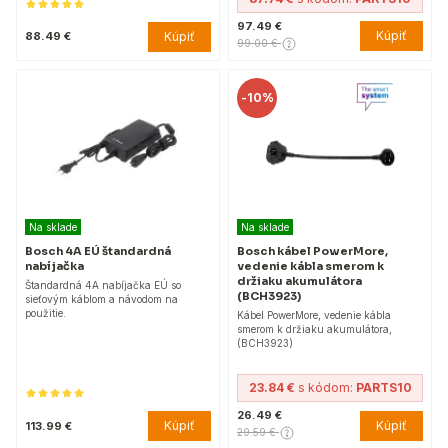
97.49 €
Kúpiť
Kúpiť
88.49 €
99.00 €
-
10%
Na sklade
Na sklade
Bosch 4A EÚ štandardná
Bosch kábel PowerMore,
nabíjačka
vedenie kábla smerom k
držiaku akumulátora
Štandardná 4A nabíjačka EÚ so
(BCH3923)
sieťovým káblom a návodom na
použitie.
Kábel PowerMore, vedenie kábla
smerom k držiaku akumulátora,
(BCH3923)
23.84 €
s kódom:
PARTS10
26.49 €
Kúpiť
Kúpiť
113.99 €
29.59 €