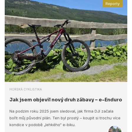
Reporty
HORSKÁ CYKLISTIKA
Jak jsem objevil nový druh zábavy – e-Enduro
Na podzim roku 2025 jsem sledoval, jak firma DJI začala
bořit můj původní plán. Ten byl prostý – koupit si trochu více
kondice v podobě „lehkého“ e-biku.