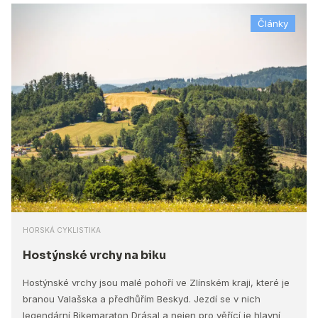
Články
HORSKÁ CYKLISTIKA
Hostýnské vrchy na biku
Hostýnské vrchy jsou malé pohoří ve Zlínském kraji, které je
branou Valašska a předhůřím Beskyd. Jezdí se v nich
legendární Bikemaraton Drásal a nejen pro věřící je hlavní