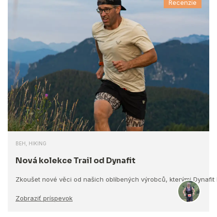
Recenzie
BEH, HIKING
Nová kolekce Trail od Dynafit
Zkoušet nové věci od našich oblíbených výrobců, kterými Dynafit
Zobraziť príspevok