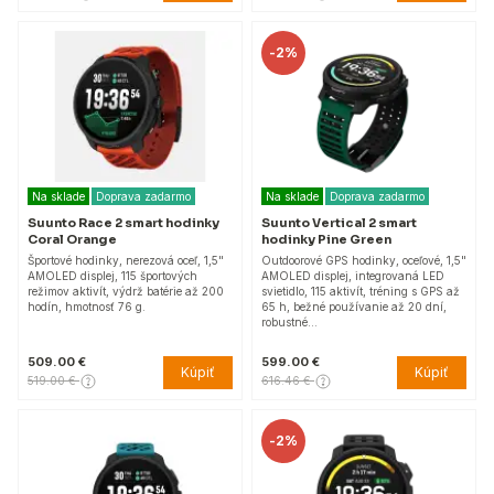
-
2%
Na sklade
Doprava zadarmo
Na sklade
Doprava zadarmo
Suunto Race 2 smart hodinky
Suunto Vertical 2 smart
Coral Orange
hodinky Pine Green
Športové hodinky, nerezová oceľ, 1,5"
Outdoorové GPS hodinky, oceľové, 1,5"
AMOLED displej, 115 športových
AMOLED displej, integrovaná LED
režimov aktivít, výdrž batérie až 200
svietidlo, 115 aktivít, tréning s GPS až
hodín, hmotnosť 76 g.
65 h, bežné používanie až 20 dní,
robustné…
509.00 €
599.00 €
Kúpiť
Kúpiť
519.00 €
616.46 €
-
2%