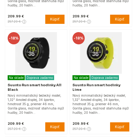
Gorilla glass, možnosť stiahnutia mp3
Gorilla glass, možnosť stiahnutia mp3
hudby, 20 hodín…
hudby, 20 hodín…
209.99 €
209.99 €
Kúpiť
Kúpiť
257.20 €
257.20 €
-
18%
-
18%
Na sklade
Doprava zadarmo
Na sklade
Doprava zadarmo
Suunto Run smart hodinky All
Suunto Run smart hodinky
Black
Lime
Nový minimalistický bežecký model,
Nový minimalistický bežecký model,
1,32" Amoled displej, 34 športov,
1,32" Amoled displej, 34 športov,
hmotnosť 35 g, priemer 46 mm,
hmotnosť 35 g, priemer 46 mm,
Gorilla glass, možnosť stiahnutia mp3
Gorilla glass, možnosť stiahnutia mp3
hudby, 20 hodín…
hudby, 20 hodín…
209.99 €
209.99 €
Kúpiť
Kúpiť
257.20 €
257.20 €