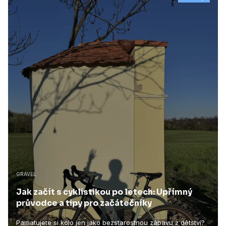
GRAVEL
Jak začít s cyklistikou po letech: Upřímný
průvodce a tipy pro začátečníky
Pamatujete si kolo jen jako bezstarostnou zábavu z dětství?