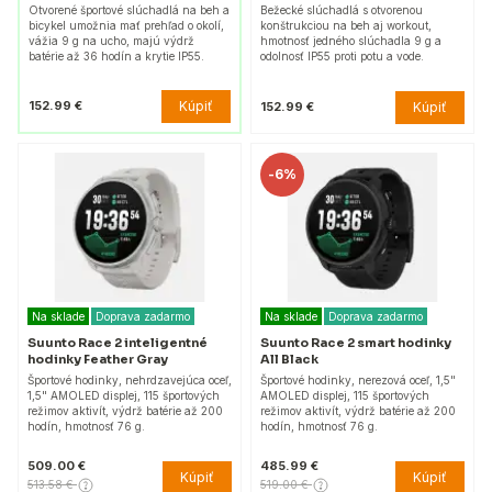
Otvorené športové slúchadlá na beh a
Bežecké slúchadlá s otvorenou
bicykel umožnia mať prehľad o okolí,
konštrukciou na beh aj workout,
vážia 9 g na ucho, majú výdrž
hmotnosť jedného slúchadla 9 g a
batérie až 36 hodín a krytie IP55.
odolnosť IP55 proti potu a vode.
Kúpiť
152.99 €
Kúpiť
152.99 €
-
6%
Na sklade
Doprava zadarmo
Na sklade
Doprava zadarmo
Suunto Race 2 inteligentné
Suunto Race 2 smart hodinky
hodinky Feather Gray
All Black
Športové hodinky, nehrdzavejúca oceľ,
Športové hodinky, nerezová oceľ, 1,5"
1,5" AMOLED displej, 115 športových
AMOLED displej, 115 športových
režimov aktivít, výdrž batérie až 200
režimov aktivít, výdrž batérie až 200
hodín, hmotnosť 76 g.
hodín, hmotnosť 76 g.
509.00 €
485.99 €
Kúpiť
Kúpiť
513.58 €
519.00 €