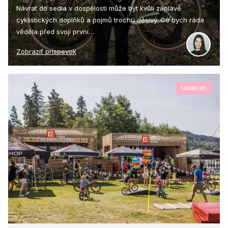
Návrat do sedla v dospělosti může být kvůli záplavě
cyklistických doplňků a pojmů trochu děsivý. Co bych ráda
věděla před svojí první…
Zobraziť príspevok
Udalosti