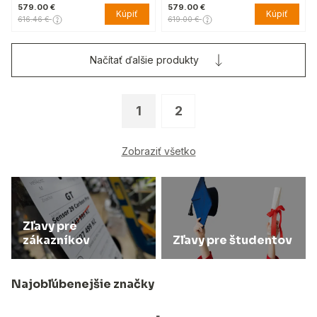
579.00 €
579.00 €
Kúpiť
Kúpiť
616.46 €
619.00 €
Načítať ďalšie produkty
1
2
Zobraziť všetko
Zľavy pre
zákazníkov
Zľavy pre študentov
Najobľúbenejšie značky