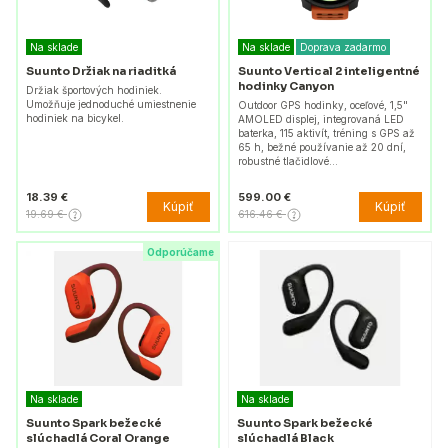
Na sklade
Na sklade
Doprava zadarmo
Suunto Držiak na riaditká
Suunto Vertical 2 inteligentné
hodinky Canyon
Držiak športových hodiniek.
Umožňuje jednoduché umiestnenie
Outdoor GPS hodinky, oceľové, 1,5"
hodiniek na bicykel.
AMOLED displej, integrovaná LED
baterka, 115 aktivít, tréning s GPS až
65 h, bežné používanie až 20 dní,
robustné tlačidlové…
18.39 €
599.00 €
Kúpiť
Kúpiť
19.69 €
616.46 €
Odporúčame
Na sklade
Na sklade
Suunto Spark bežecké
Suunto Spark bežecké
slúchadlá Coral Orange
slúchadlá Black