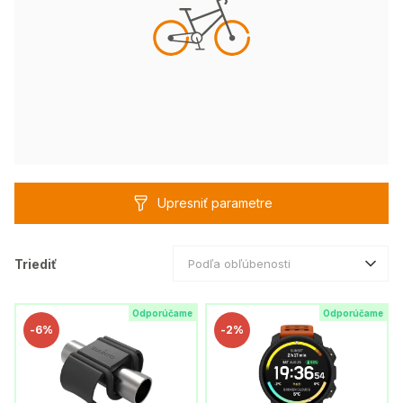
Upresniť parametre
Triediť
Podľa obľúbenosti
Odporúčame
Odporúčame
-
6%
-
2%