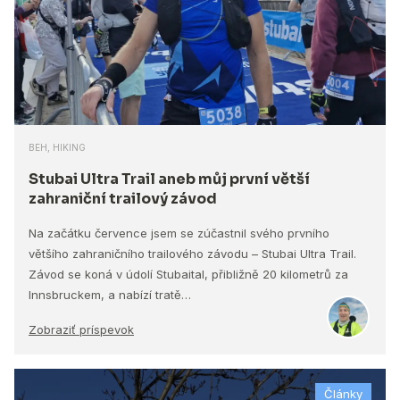
BEH, HIKING
Stubai Ultra Trail aneb můj první větší
zahraniční trailový závod
Na začátku července jsem se zúčastnil svého prvního
většího zahraničního trailového závodu – Stubai Ultra Trail.
Závod se koná v údolí Stubaital, přibližně 20 kilometrů za
Innsbruckem, a nabízí tratě…
Zobraziť príspevok
Články