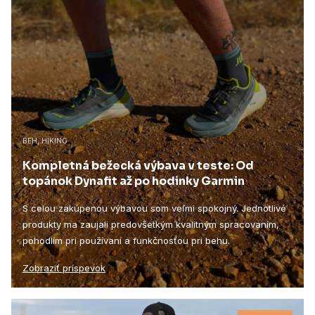
BEH, HIKING
Kompletná bežecká výbava v teste: Od
topánok Dynafit až po hodinky Garmin
S celou zakúpenou výbavou som veľmi spokojný. Jednotlivé
produkty ma zaujali predovšetkým kvalitným spracovaním,
pohodlím pri používaní a funkčnosťou pri behu.
Zobraziť príspevok