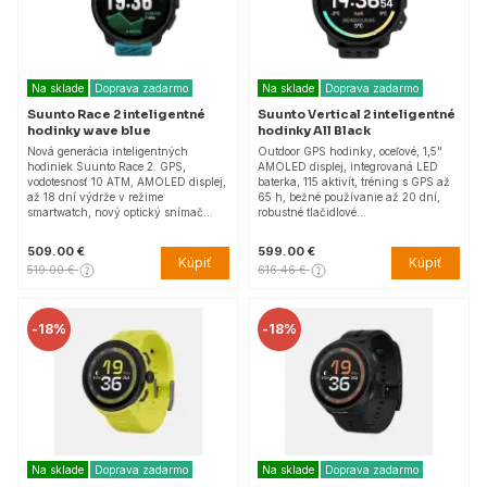
Na sklade
Doprava zadarmo
Na sklade
Doprava zadarmo
Suunto Race 2 inteligentné
Suunto Vertical 2 inteligentné
hodinky wave blue
hodinky All Black
Nová generácia inteligentných
Outdoor GPS hodinky, oceľové, 1,5"
hodiniek Suunto Race 2. GPS,
AMOLED displej, integrovaná LED
vodotesnosť 10 ATM, AMOLED displej,
baterka, 115 aktivít, tréning s GPS až
až 18 dní výdrže v režime
65 h, bežné používanie až 20 dní,
smartwatch, nový optický snímač…
robustné tlačidlové…
509.00 €
599.00 €
Kúpiť
Kúpiť
519.00 €
616.46 €
-
18%
-
18%
Na sklade
Doprava zadarmo
Na sklade
Doprava zadarmo