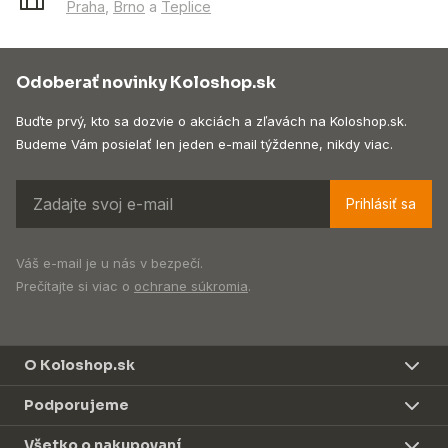
Praha
,
Brno
a
Teplice
Odoberať novinky Koloshop.sk
Buďte prvý, kto sa dozvie o akciách a zľavách na Koloshop.sk.
Budeme Vám posielať len jeden e-mail týždenne, nikdy viac.
Prihlásiť sa
Váš e-mail je u nás v bezpečí.
Prečítajte si viac o
ochrane súkromia
.
O Koloshop.sk
Podporujeme
Všetko o nakupovaní