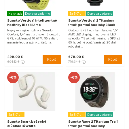
Na sklade
Doprava zadarmo
Za 5-7 dní
Doprava zadarmo
Suunto Vertical inteligentné
Suunto Vertical 2 Titanium
hodinky Black Lime
inteligentné hodinky Black
Najvýkonnejšie hodinky Suunto.
Outdoor GPS hodinky, titánové, 1,5"
Oceľové, 1,4" matrix displej, Bluetooth,
AMOLED displej, integrovaná LED
GPS, vodotesnosť 10 ATM, 95 aktivít,
svietidlo, 115 aktivít, tréning s GPS až
meranie tepu a spánku, čeština.
65 h, bežné používanie až 20 dní,
robustné…
499.00 €
679.00 €
Kúpiť
Kúpiť
604.12 €
719.34 €
-
6%
-
6%
Za 5-7 dní
Za 5-7 dní
Doprava zadarmo
Suunto Spark bežecké
Suunto Race 2 Titanium Trail
slúchadlá White
inteligentné hodinky