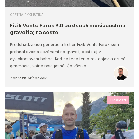
CESTNÁ CYKLISTIKA
Fizik Vento Ferox 2.0 po dvoch mesiacoch na
graveli aj na ceste
Predchádzajúcu generáciu tretier Fizik Vento Ferox som
prehnal dvoma sezónami na graveli, ceste aj v
cyklokrosovom bahne. Keď sa teda tento rok objavila druhá
generácia, voľba bola jasná. Čo všetko…
Zobraziť príspevok
Udalosti