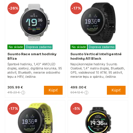
-
26%
-
17%
Na sklade
Doprava zadarmo
Na sklade
Doprava zadarmo
Suunto Race smart hodinky
Suunto Vertical inteligentné
Bříza
hodinky All Black
Športové hodinky, 1,43" AMOLED
Najvýkonnejšie hodinky Suunto.
displej, oceľový, digitálna korunka, 95
Oceľové, 1,4" matrix displej, Bluetooth,
aktivít, Bluetooth, meranie srdcového
GPS, vodotesnosť 10 ATM, 95 aktivít,
tepu a HRV, čeština.
meranie tepu a spánku, čeština.
305.99 €
499.00 €
Kúpiť
Kúpiť
415.23 €
604.12 €
-
17%
-
5%