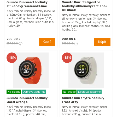
Suunto Run smart hodinky
Suunto Run inteligentné
silikónový remienok Lime
hodinky silikónový remienok
All Black
Nový minimalistický bežecký model so
silikónovým remienkom, 34 športov,
Nový minimalistický bežecký model so
hmotnosť 65 g, Amoled displej 1,32",
silikónovým remienkom, 34 športov,
Gorilla glass, možnosť stiahnutia mp3
hmotnosť 65 g, Amoled displej 1,32",
hudby, 20…
Gorilla glass, možnosť stiahnutia mp3
hudby, 20…
209.99 €
209.99 €
Kúpiť
Kúpiť
257.20 €
257.20 €
-
18%
-
18%
Na sklade
Doprava zadarmo
Na sklade
Doprava zadarmo
Suunto Run smart hodinky
Suunto Run chytré hodinky
Coral Orange
Frost Gray
Nový minimalistický bežecký model,
Nový minimalistický bežecký model,
1,32" Amoled displej, 34 športov,
1,32" Amoled displej, 34 športov,
hmotnosť 35 g, priemer 46 mm,
hmotnosť 35 g, priemer 46 mm,