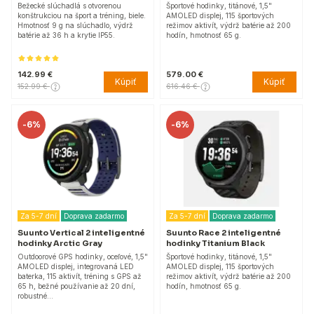
Bežecké slúchadlá s otvorenou
Športové hodinky, titánové, 1,5"
konštrukciou na šport a tréning, biele.
AMOLED displej, 115 športových
Hmotnosť 9 g na slúchadlo, výdrž
režimov aktivít, výdrž batérie až 200
batérie až 36 h a krytie IP55.
hodín, hmotnosť 65 g.
142.99 €
579.00 €
Kúpiť
Kúpiť
152.99 €
616.46 €
-
6%
-
6%
Za 5-7 dní
Doprava zadarmo
Za 5-7 dní
Doprava zadarmo
Suunto Vertical 2 inteligentné
Suunto Race 2 inteligentné
hodinky Arctic Gray
hodinky Titanium Black
Outdoorové GPS hodinky, oceľové, 1,5"
Športové hodinky, titánové, 1,5"
AMOLED displej, integrovaná LED
AMOLED displej, 115 športových
baterka, 115 aktivít, tréning s GPS až
režimov aktivít, výdrž batérie až 200
65 h, bežné používanie až 20 dní,
hodín, hmotnosť 65 g.
robustné…