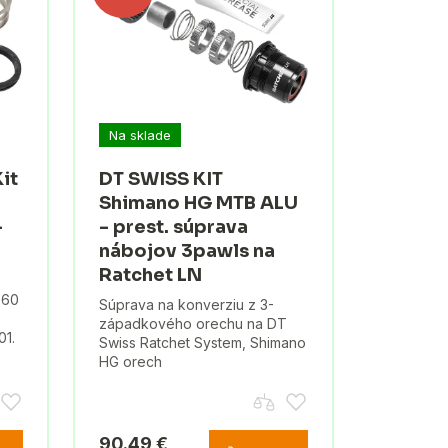
Na sklade
it
DT SWISS KIT
Shimano HG MTB ALU
-
- prest. súprava
nábojov 3pawls na
Ratchet LN
360
Súprava na konverziu z 3-
západkového orechu na DT
01.
Swiss Ratchet System, Shimano
HG orech
90.49 €