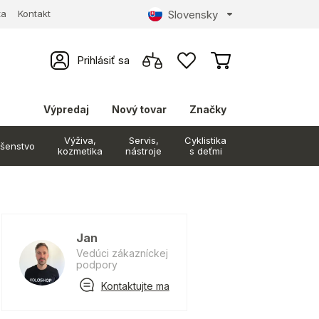
Slovensky
ta
Kontakt
Prihlásiť sa
Výpredaj
Nový tovar
Značky
Výživa,
Servis,
Cyklistika
ušenstvo
kozmetika
nástroje
s deťmi
Jan
Vedúci zákazníckej
podpory
Kontaktujte ma