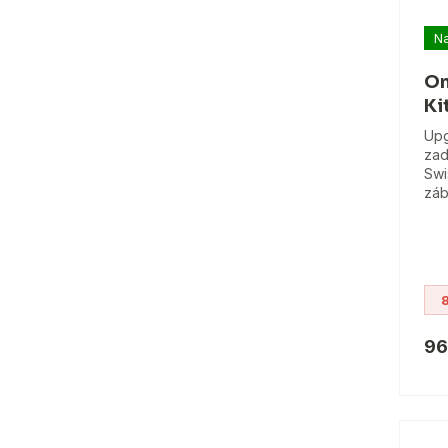
Na
On
Ki
Upg
zad
Swi
záb
96