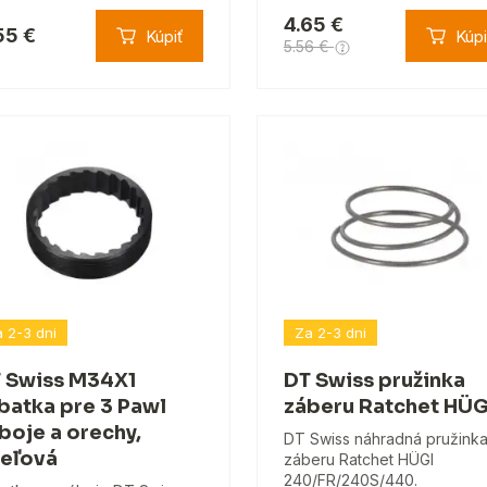
4.65 €
55 €
Kúpiť
Kúpi
5.56 €
 2-3 dni
Za 2-3 dni
 Swiss M34X1
DT Swiss pružinka
batka pre 3 Pawl
záberu Ratchet HÜG
boje a orechy,
DT Swiss náhradná pružink
eľová
záberu Ratchet HÜGI
240/FR/240S/440.