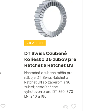
Za 2-3 dni
DT Swiss Ozubené
koliesko 36 zubov pre
Ratchet a Ratchet LN
k
Náhradná ozubená račňa pre
náboje DT Swiss Ratchet a
Ratchet LN so záberom s 36
zubmi; neodľahčené
vyhotovenie pre DT 350, 370
LN, 240 a 180.