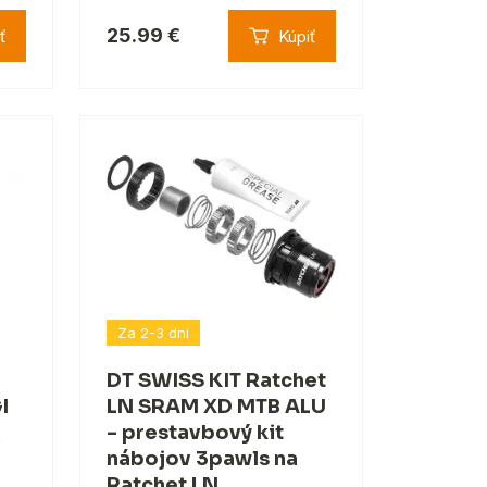
25.99 €
ť
Kúpiť
Za 2-3 dni
DT SWISS KIT Ratchet
I
LN SRAM XD MTB ALU
- prestavbový kit
a
nábojov 3pawls na
Ratchet LN