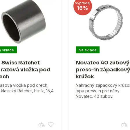
výpredaj
16%
 sklade
Na sklade
 Swiss Ratchet
Novatec 40 zubový
razová vložka pod
press-in západkový
ech
krúžok
azová vložka pod orech,
Náhradný západkový krúžo
 klasický Ratchet, hliník, 15,4
typu press-in pre náby
.
Novatec. 40 zubov.