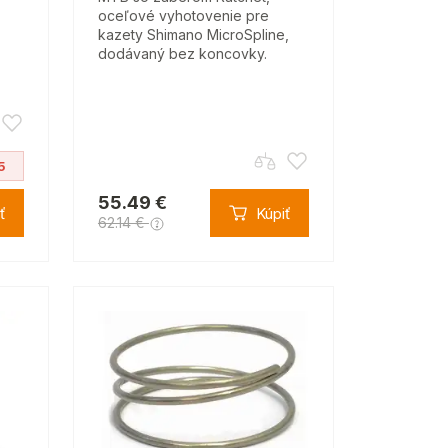
oceľové vyhotovenie pre
kazety Shimano MicroSpline,
T
dodávaný bez koncovky.
5
55.49 €
ť
Kúpiť
62.14 €