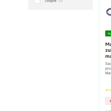
Toopre
(1)
N
Ma
zu
m
Sad
pru
Mav