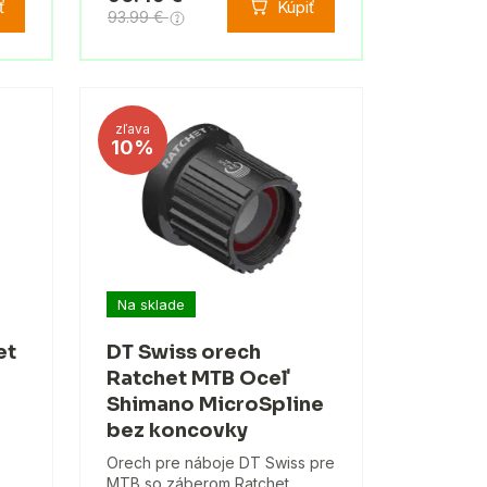
ť
Kúpiť
93.99 €
zľava
10%
Na sklade
et
DT Swiss orech
Ratchet MTB Oceľ
Shimano MicroSpline
bez koncovky
Orech pre náboje DT Swiss pre
MTB so záberom Ratchet,