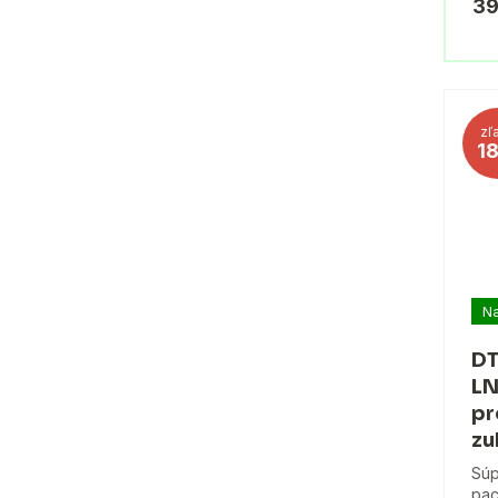
39
zľ
1
Na
DT
LN
pr
zu
Súp
pac