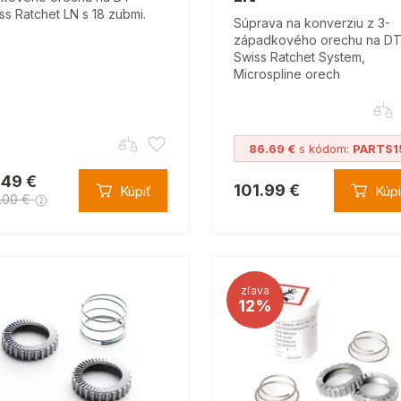
ss Ratchet LN s 18 zubmi.
Súprava na konverziu z 3-
západkového orechu na D
Swiss Ratchet System,
Microspline orech
86.69 €
s kódom:
PARTS1
.49 €
101.99 €
Kúpiť
Kúpi
.00 €
zľava
12%