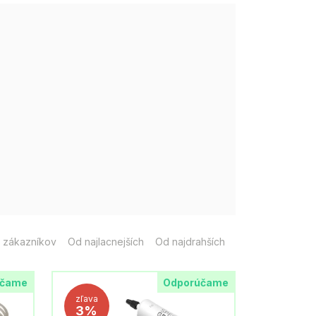
 zákazníkov
Od najlacnejších
Od najdrahších
účame
Odporúčame
zľava
3%