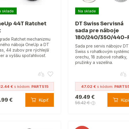
 sklade
Na sklade
eUp 44T Ratchet
DT Swiss Servisná
t
sada pre náboje
180/240/350/440-
rade Ratchet mechanizmu
ného náboja OneUp a DT
Sada pre servis nábojov DT
ss, 44 zubov pre rýchlejší
Swiss s rohatkovým systém
er a vyššiu spoľahlivosť.
orechu, 18 zubové rohatky,
pružinky a vazelína.
82.44 €
s kódom:
PARTS15
47.02 €
s kódom:
PARTS
49.49 €
.99 €
Kúpiť
Kúpi
56.42 €