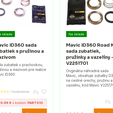
a sklade
Na sklade
vic ID360 sada
Mavic ID360 Road K
batiek s pružinou a
sada zubatiek,
azivom
pružinky a vazelíny 
V2251701
a zubatiek s prachovkou,
žinou a mazivom pre matice
Originálna náhradná sada
ic ID360.
Mavic, obsahuje zubatky D
na cestné orechy, pružinu a
vazelínu, kód Mavic V22517
1 hodnotenie
35.99 €
s kódom:
PARTS10