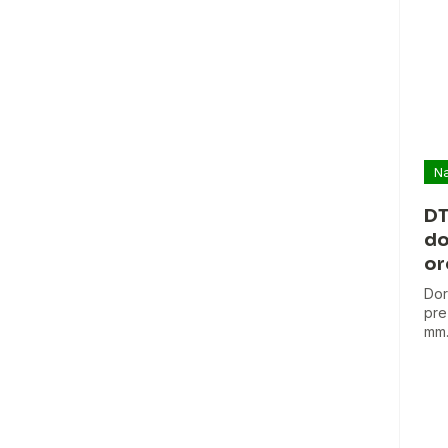
Na
DT
do
or
Dor
pre
mm