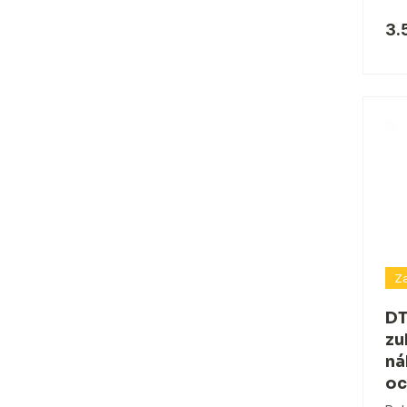
3.
Za
DT
zu
ná
oc