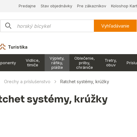
Predajne
Stav objednávky
Pre zákazníkov
Koloshop Kar
Vyhľadávanie
Turistika
Výplety,
Oblečenie,
Vidlice,
Tretry,
ponenty
ráfiky,
prilby,
Prísl
tlmiče
obuv
plášte
chrániče
Orechy a príslušenstvo
Ratchet systémy, krúžky
tchet systémy, krúžky