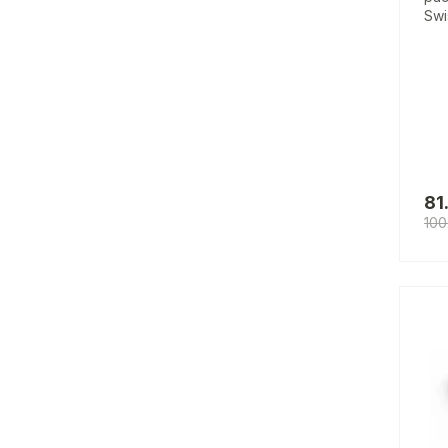
Swi
81
100