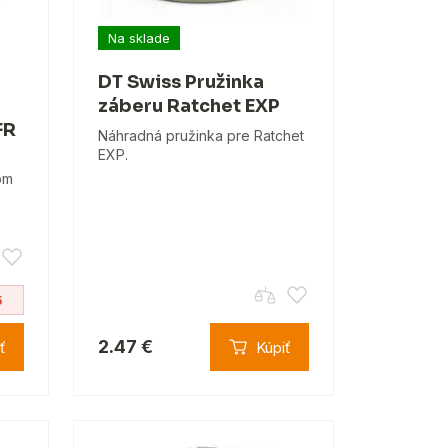
Na sklade
DT Swiss Pružinka
záberu Ratchet EXP
FR
Náhradná pružinka pre Ratchet
EXP.
om
5
2.47 €
ť
Kúpiť