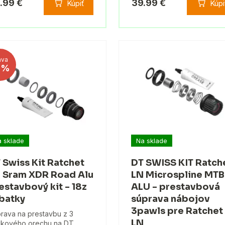
.99 €
39.99 €
Kúpiť
Kúpi
ava
8%
 sklade
Na sklade
 Swiss Kit Ratchet
DT SWISS KIT Ratch
 Sram XDR Road Alu
LN Microspline MTB
estavbový kit - 18z
ALU - prestavbová
batky
súprava nábojov
3pawls pre Ratchet
rava na prestavbu z 3
LN
kového orechu na DT