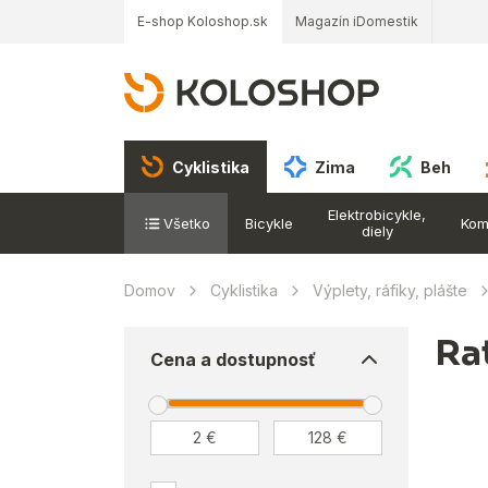
E-shop Koloshop.sk
Magazín iDomestik
Cyklistika
Zima
Beh
Elektrobicykle,
Všetko
Bicykle
Kom
diely
Domov
Cyklistika
Výplety, ráfiky, plášte
Ra
Cena a dostupnosť