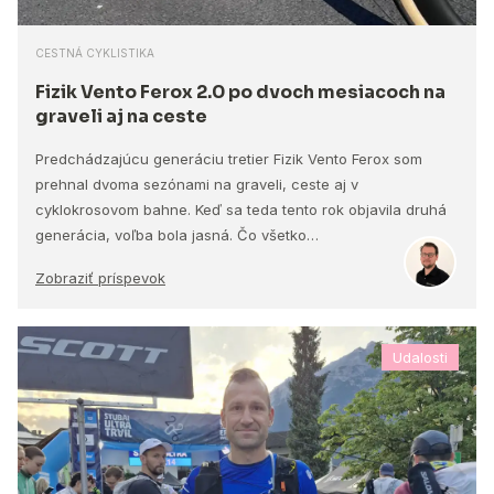
CESTNÁ CYKLISTIKA
Fizik Vento Ferox 2.0 po dvoch mesiacoch na
graveli aj na ceste
Predchádzajúcu generáciu tretier Fizik Vento Ferox som
prehnal dvoma sezónami na graveli, ceste aj v
cyklokrosovom bahne. Keď sa teda tento rok objavila druhá
generácia, voľba bola jasná. Čo všetko…
Zobraziť príspevok
Udalosti