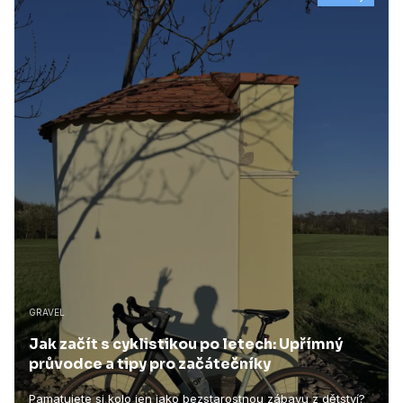
GRAVEL
Jak začít s cyklistikou po letech: Upřímný
průvodce a tipy pro začátečníky
Pamatujete si kolo jen jako bezstarostnou zábavu z dětství?