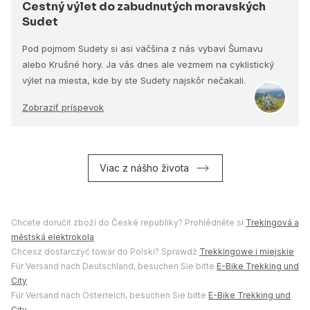
Cestný výlet do zabudnutých moravských
Sudet
Pod pojmom Sudety si asi väčšina z nás vybaví Šumavu
alebo Krušné hory. Ja vás dnes ale vezmem na cyklistický
výlet na miesta, kde by ste Sudety najskôr nečakali.
Zobraziť príspevok
Viac z nášho života
Chcete doručit zboží do České republiky? Prohlédněte si
Trekingová a
městská elektrokola
Chcesz dostarczyć towar do Polski? Sprawdź
Trekkingowe i miejskie
Für Versand nach Deutschland, besuchen Sie bitte
E-Bike Trekking und
City
Für Versand nach Österreich, besuchen Sie bitte
E-Bike Trekking und
City