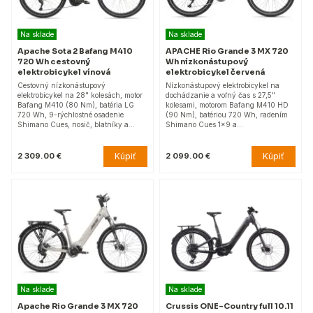
Na sklade
Na sklade
Apache Sota 2 Bafang M410
APACHE Rio Grande 3 MX 720
720 Wh cestovný
Wh nízkonástupový
elektrobicykel vínová
elektrobicykel červená
Cestovný nízkonástupový
Nízkonástupový elektrobicykel na
elektrobicykel na 28" kolesách, motor
dochádzanie a voľný čas s 27,5"
Bafang M410 (80 Nm), batéria LG
kolesami, motorom Bafang M410 HD
720 Wh, 9-rýchlostné osadenie
(90 Nm), batériou 720 Wh, radením
Shimano Cues, nosič, blatníky a…
Shimano Cues 1x9 a…
Kúpiť
Kúpiť
2 309.00 €
2 099.00 €
Na sklade
Na sklade
Apache Rio Grande 3 MX 720
Crussis ONE-Country full 10.11