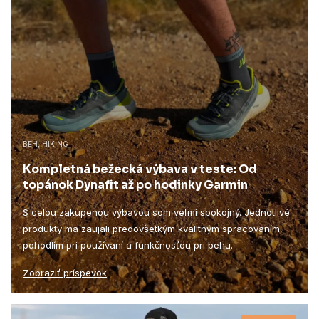
BEH, HIKING
Kompletná bežecká výbava v teste: Od
topánok Dynafit až po hodinky Garmin
S celou zakúpenou výbavou som veľmi spokojný. Jednotlivé
produkty ma zaujali predovšetkým kvalitným spracovaním,
pohodlím pri používaní a funkčnosťou pri behu.
Zobraziť príspevok