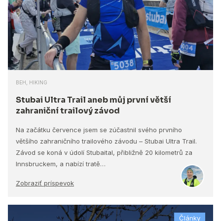
BEH, HIKING
Stubai Ultra Trail aneb můj první větší
zahraniční trailový závod
Na začátku července jsem se zúčastnil svého prvního
většího zahraničního trailového závodu – Stubai Ultra Trail.
Závod se koná v údolí Stubaital, přibližně 20 kilometrů za
Innsbruckem, a nabízí tratě…
Zobraziť príspevok
Články