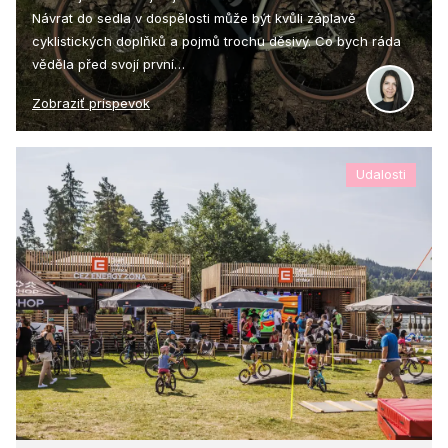
Návrat do sedla v dospělosti může být kvůli záplavě
cyklistických doplňků a pojmů trochu děsivý. Co bych ráda
věděla před svojí první…
Zobraziť príspevok
Udalosti