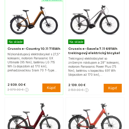
Na sklade
Na sklade
Crussis e-Country 10.11 715Wh
Crussis e-Savela 7.11 691Wh
trekingový elektrický bicykel
Nízkonástupový elektrobicykel s 27,5"
kolesami, motorom Panasonic GX
Trekingový elektrobicykel so
Ultimate (95 Nm), batériou LG 715
zníženým nástupom a 28" kolesami,
Wh (s dojazdom až 170 km),
motorom Panasonic Power Plus (75
prehadzovačkou Sram 70 T-Type…
Nm), batériou s kapacitou 691 Wh
(dojazdom až 170 km),…
2 939.00 €
2 139.00 €
Kúpiť
Kúpiť
2 979.00 €
2 159.00 €