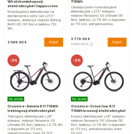
Wh nízkonástupový
715Wh
elektrobicykel Cappuccino
Celoodpružené nízkonástupové
elektrobicykel s 27,5" kolesami,
Nízkostupňový elektrobicykel na
motorom Panasonic GX Ultimate (95
dochádzanie a voľný čas s 27,5"
Nm), batériou LG 715 Wh (s dojazdom
kolesami, stredovým motorom Bafang
až 170 km), prehadzovačkou…
M410 HD (90 Nm) a batériou 720
Wh.
3 779.00 €
Kúpiť
Kúpiť
2 099.00 €
3 849.00 €
-
3%
-
2%
Na sklade
Na sklade
Crussis e-Savela 9.11 715Wh
Crussis e-Cross low 9.11
trekingový elektrobicykel
715Wh krosový elektrobicykel
Trekingový elektrobicykel s 28"
Krosový elektrobicykel s 28" kolesami,
kolesami, motorom Panasonic GX
motorom Panasonic GX Ultimate (95
Ultimate (95 Nm), batériou LG 715 Wh
Nm), batériou LG 715 Wh (s dojazdom
(s dojazdom až 170 km),
až 170 km), prehadzovačkou Sram
prehadzovačkou Sram SX 1x12,…
SX 1x12,…