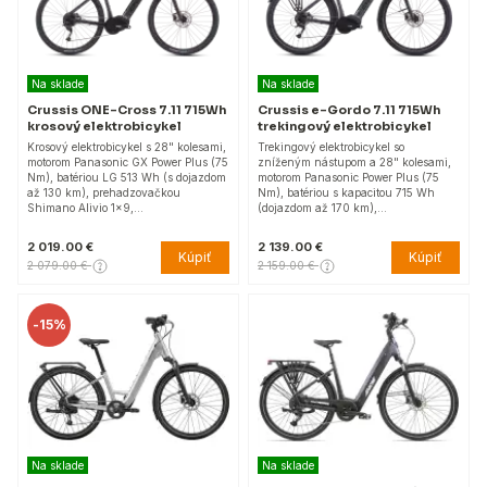
Na sklade
Na sklade
Crussis ONE-Cross 7.11 715Wh
Crussis e-Gordo 7.11 715Wh
krosový elektrobicykel
trekingový elektrobicykel
Krosový elektrobicykel s 28" kolesami,
Trekingový elektrobicykel so
motorom Panasonic GX Power Plus (75
zníženým nástupom a 28" kolesami,
Nm), batériou LG 513 Wh (s dojazdom
motorom Panasonic Power Plus (75
až 130 km), prehadzovačkou
Nm), batériou s kapacitou 715 Wh
Shimano Alivio 1x9,…
(dojazdom až 170 km),…
2 019.00 €
2 139.00 €
Kúpiť
Kúpiť
2 079.00 €
2 159.00 €
-
15%
Na sklade
Na sklade