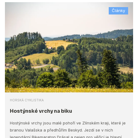
Články
HORSKÁ CYKLISTIKA
Hostýnské vrchy na biku
Hostýnské vrchy jsou malé pohoří ve Zlínském kraji, které je
branou Valašska a předhůřím Beskyd. Jezdí se v nich
legendární Bikemaraton Drásal a nejen pro věřící je hlavní