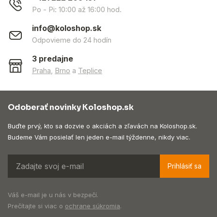
Po - Pi: 10:00 až 16:00 hod.
info@koloshop.sk
Odpovieme do 24 hodín
3 predajne
Praha
,
Brno
a
Teplice
Odoberať novinky Koloshop.sk
Buďte prvý, kto sa dozvie o akciách a zľavách na Koloshop.sk.
Budeme Vám posielať len jeden e-mail týždenne, nikdy viac.
Prihlásiť sa
Váš e-mail je u nás v bezpečí.
Prečítajte si viac o
ochrane súkromia
.