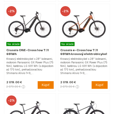
-
2%
-
2%
Na sklade
Na sklade
Crussis ONE-Cross low 7.11
Crussis e-Cross low 7.11
691Wh
691Wh krosový elektrobicykel
Krosový elektrobicykel s 28" kolesami,
Krosový elektrobicykel s 28" kolesami,
motorom Panasonic GX Power Plus (75
motorom Panasonic GX Power Plus (75
Nm), batériou LG 691 Wh (s dojazdom
Nm), batériou LG 691 Wh (s dojazdom
až 170 km), prehadzovačkou
až 170 km), prehadzovačkou
Shimano Alivio 1x9,…
Shimano Alivio 1x9,…
2 019.00 €
2 019.00 €
Kúpiť
Kúpiť
2 079.00 €
2 079.00 €
-
2%