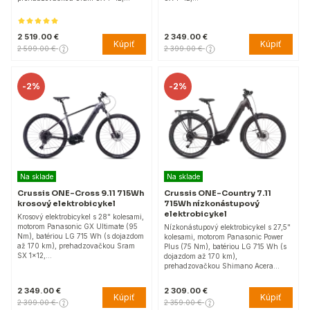
2 519.00 €
2 349.00 €
Kúpiť
Kúpiť
2 599.00 €
2 399.00 €
-
2%
-
2%
Na sklade
Na sklade
Crussis ONE-Cross 9.11 715Wh
Crussis ONE-Country 7.11
krosový elektrobicykel
715Wh nízkonástupový
elektrobicykel
Krosový elektrobicykel s 28" kolesami,
motorom Panasonic GX Ultimate (95
Nízkonástupový elektrobicykel s 27,5"
Nm), batériou LG 715 Wh (s dojazdom
kolesami, motorom Panasonic Power
až 170 km), prehadzovačkou Sram
Plus (75 Nm), batériou LG 715 Wh (s
SX 1x12,…
dojazdom až 170 km),
prehadzovačkou Shimano Acera…
2 349.00 €
2 309.00 €
Kúpiť
Kúpiť
2 399.00 €
2 359.00 €