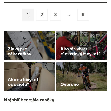
1
2
3
9
...
Zľavy pre
Ako si vybrať
zákazníkov
elektrický bicykel?
Ako sa bicykel
odosiela?
Overené
Najobľúbenejšie značky