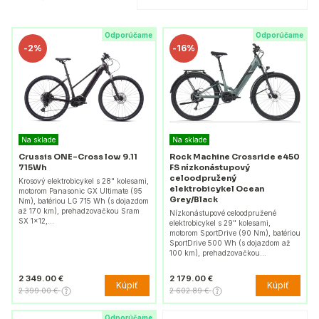
Odporúčame
Odporúčame
-
2%
-
16%
Na sklade
Na sklade
Crussis ONE-Cross low 9.11
Rock Machine Crossride e450
715Wh
FS nízkonástupový
celoodpružený
Krosový elektrobicykel s 28" kolesami,
elektrobicykel Ocean
motorom Panasonic GX Ultimate (95
Grey/Black
Nm), batériou LG 715 Wh (s dojazdom
až 170 km), prehadzovačkou Sram
Nízkonástupové celoodpružené
SX 1x12,…
elektrobicykel s 29" kolesami,
motorom SportDrive (90 Nm), batériou
SportDrive 500 Wh (s dojazdom až
100 km), prehadzovačkou…
2 349.00 €
2 179.00 €
Kúpiť
Kúpiť
2 399.00 €
2 602.89 €
Odporúčame