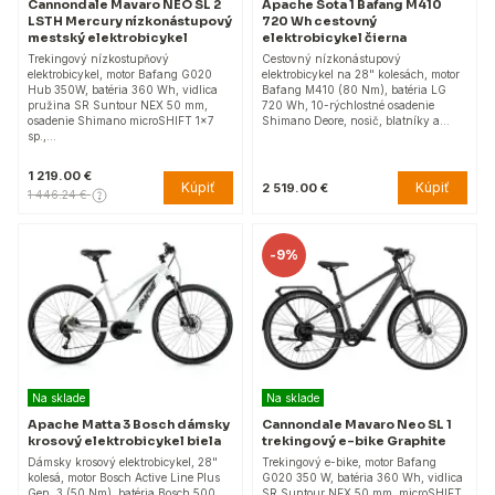
Cannondale Mavaro NEO SL 2
Apache Sota 1 Bafang M410
LSTH Mercury nízkonástupový
720 Wh cestovný
mestský elektrobicykel
elektrobicykel čierna
Trekingový nízkostupňový
Cestovný nízkonástupový
elektrobicykel, motor Bafang G020
elektrobicykel na 28" kolesách, motor
Hub 350W, batéria 360 Wh, vidlica
Bafang M410 (80 Nm), batéria LG
pružina SR Suntour NEX 50 mm,
720 Wh, 10-rýchlostné osadenie
osadenie Shimano microSHIFT 1x7
Shimano Deore, nosič, blatníky a…
sp.,…
1 219.00 €
Kúpiť
Kúpiť
2 519.00 €
1 446.24 €
-
9%
Na sklade
Na sklade
Apache Matta 3 Bosch dámsky
Cannondale Mavaro Neo SL 1
krosový elektrobicykel biela
trekingový e-bike Graphite
Dámsky krosový elektrobicykel, 28"
Trekingový e-bike, motor Bafang
kolesá, motor Bosch Active Line Plus
G020 350 W, batéria 360 Wh, vidlica
Gen. 3 (50 Nm), batéria Bosch 500
SR Suntour NEX 50 mm, microSHIFT