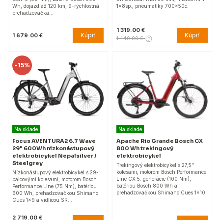
Wh, dojazd až 120 km, 9-rýchlostná
1x8sp., pneumatiky 700x50c.
prehadzovačka…
1 319.00 €
Kúpiť
Kúpiť
1 679.00 €
1 449.90 €
-
15%
Na sklade
Na sklade
Focus AVENTURA2 6.7 Wave
Apache Rio Grande Bosch CX
29" 600Wh nízkonástupový
800 Wh trekingový
elektrobicykel Nepalsilver /
elektrobicykel
Steelgrey
Trekingový elektrobicykel s 27,5"
kolesami, motorom Bosch Performance
Nízkonástupový elektrobicykel s 29-
Line CX 5. generácie (100 Nm),
palcovými kolesami, motorom Bosch
batériou Bosch 800 Wh a
Performance Line (75 Nm), batériou
prehadzovačkou Shimano Cues 1x10.
600 Wh, prehadzovačkou Shimano
Cues 1x9 a vidlicou SR…
2 719.00 €