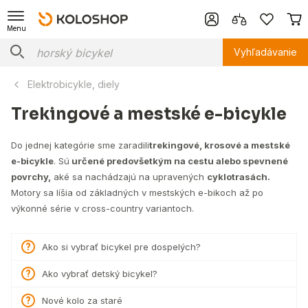
Menu
Vyhľadávanie
Elektrobicykle, diely
Trekingové a mestské e-bicykle
Do jednej kategórie sme zaradili
trekingové, krosové a mestské
e-bicykle
. Sú
určené predovšetkým na cestu alebo spevnené
povrchy,
aké sa nachádzajú na upravených
cyklotrasách.
Motory sa líšia od základných v mestských e-bikoch až po
výkonné série v cross-country variantoch.
Ako si vybrať bicykel pre dospelých?
Ako vybrať detský bicykel?
Nové kolo za staré