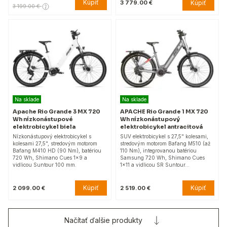
Kúpiť
Kúpiť
3 779.00 €
3 199.00 €
Na sklade
Na sklade
Apache Rio Grande 3 MX 720
APACHE Rio Grande 1 MX 720
Wh nízkonástupové
Wh nízkonástupový
elektrobicykel biela
elektrobicykel antracitová
Nízkonástupový elektrobicykel s
SUV elektrobicykel s 27,5" kolesami,
kolesami 27,5", stredovým motorom
stredovým motorom Bafang M510 (až
Bafang M410 HD (90 Nm), batériou
110 Nm), integrovanou batériou
720 Wh, Shimano Cues 1x9 a
Samsung 720 Wh, Shimano Cues
vidlicou Suntour 100 mm.
1x11 a vidlicou SR Suntour…
Kúpiť
Kúpiť
2 099.00 €
2 519.00 €
Načítať ďalšie produkty