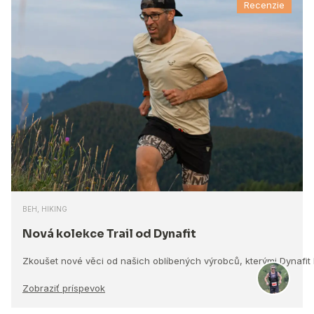
Recenzie
BEH, HIKING
Nová kolekce Trail od Dynafit
Zkoušet nové věci od našich oblíbených výrobců, kterými Dynafit
Zobraziť príspevok