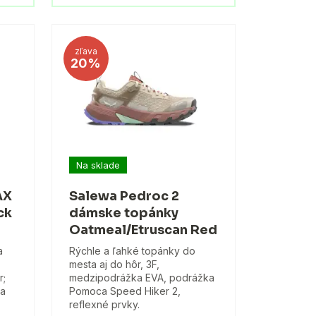
zľava
20%
Na sklade
AX
Salewa Pedroc 2
ck
dámske topánky
Oatmeal/Etruscan Red
a
Rýchle a ľahké topánky do
mesta aj do hôr, 3F,
r;
medzipodrážka EVA, podrážka
 a
Pomoca Speed Hiker 2,
reflexné prvky.