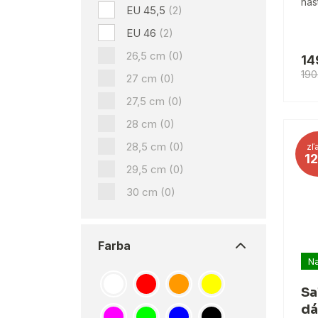
nas
EU 45,5
(2)
EU 46
(2)
26,5 cm
(0)
14
190
27 cm
(0)
27,5 cm
(0)
28 cm
(0)
28,5 cm
(0)
zľ
1
29,5 cm
(0)
30 cm
(0)
Farba
Na
Sa
dá