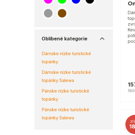
On
Dám
top
zvr
Kev
pot
Oblíbené kategorie
pod
Dámske nízke turistické
topánky
Dámske nízke turistické
topánky Salewa
15
Pánske nízke turistické
180
topánky
Pánske nízke turistické
topánky Salewa
zľ
1