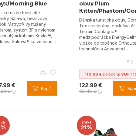
yx/Morning Blue
obuv Plum
Kitten/Phantom/Co
ske nízke turistické
ánky Salewa, bezšvový
Dámska turistická obuv, Gor
šok Matryx® vystužený
Tex membrána, podošva All
larom, systém 3F s nylonom
Terrain Contagrip®,
iahnutými káblami Kevlar®,
medzipodrážka EnergyCell
ošva Salewa® so zmesou…
vložka do topánok OrthoLit
technológia Advanced…
110.69 €
s kódom:
SOFT1
7.99 €
122.99 €
Kúpiť
Kúpi
.00 €
152.48 €
ava
zľava
8%
21%