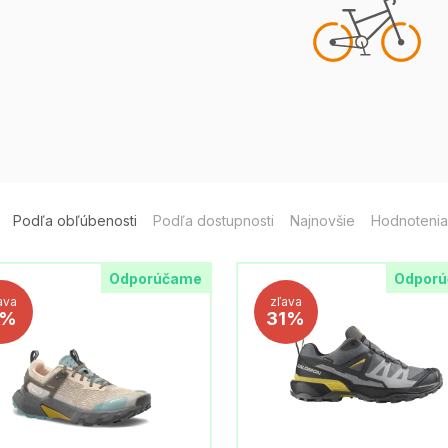
Podľa obľúbenosti
Podľa dostupnosti
Najnovšie
Hodnotenia
Odporúčame
Odpor
ava
zľava
8%
31%