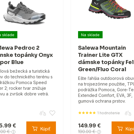
 sklade
Na sklade
lewa Pedroc 2
Salewa Mountain
nske topánky Onyx
Trainer Lite GTX
por Blue
dámske topánky Fe
Green/Fluo Coral
ilová bežecká a turistická
v do technického terénu s
Ešte ľahšia outdoorová obu
drážkou Pomoca Speed
na trojsezónne použitie, TP
er 2; rocker tvar znižuje
podrážka Pomoca, Gore-Te
vu a zvršok dobre vetrá.
Extended Comfort, EVA, 3F,
gumová ochrana prstov.
1 hodnotenie
5.99 €
149.99 €
Kúpiť
Kúpi
.00 €
190.00 €