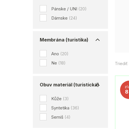
Pánske / UNI
(20)
Dámske
(24)
Membrána (turistika)
Ano
(20)
Ne
(18)
Triediť:
Obuv materiál (turistická)
zľ
Kůže
(3)
Syntetika
(36)
Semiš
(4)