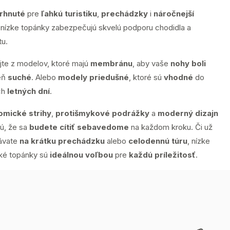
rhnuté
pre
ľahkú turistiku
,
prechádzky
i
náročnejší
, nízke topánky zabezpečujú skvelú podporu chodidla a
tu.
jte z modelov, ktoré majú
membránu
, aby vaše
nohy boli
eň
suché
. Alebo
modely priedušné
, ktoré sú
vhodné
do
ch
letných dní
.
omické strihy
,
protišmykové podrážky
a
moderný dizajn
jú, že sa
budete cítiť sebavedome
na každom kroku. Či už
ávate
na krátku prechádzku
alebo
celodennú túru
, nízke
cké topánky sú
ideálnou voľbou
pre
každú príležitosť
.