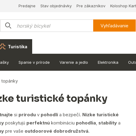
Predajne
Stav objednávky
Pre zákazníkov
Koloshop Kar
Vyhľadávanie
Turistika
tašky
Spanie v prírode
Varenie a jedlo
Elektronika
Out
é topánky
zke turistické topánky
tnajte
si
prírodu
v
pohodlí
a bezpečí.
Nízke turistické
ky
poskytujú
perfektnú
kombináciu
pohodlia
,
stability
a
ny
pre vaše
outdoorové dobrodružstvá
.