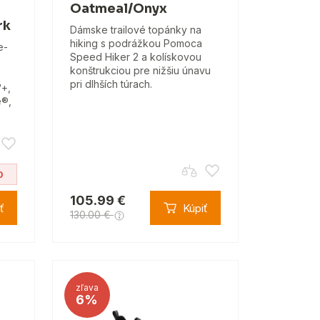
Oatmeal/Onyx
rk
Dámske trailové topánky na
hiking s podrážkou Pomoca
e-
Speed Hiker 2 a kolískovou
konštrukciou pre nižšiu únavu
pri dlhších túrach.
™+,
e®,
0
105.99 €
ť
Kúpiť
130.00 €
zľava
6%