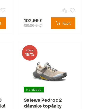
102.99 €
ť
Kúpiť
130.00 €
zľava
18%
Na sklade
0
Salewa Pedroc 2
cká
dámske topánky