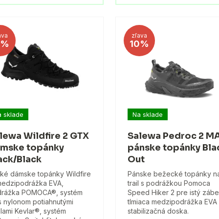
ava
zľava
1%
10%
 sklade
Na sklade
lewa Wildfire 2 GTX
Salewa Pedroc 2 M
mske topánky
pánske topánky Bla
ack/Black
Out
ké dámske topánky Wildfire
Pánske bežecké topánky n
medzipodrážka EVA,
trail s podrážkou Pomoca
drážka POMOCA®, systém
Speed Hiker 2 pre istý zábe
s nylonom potiahnutými
tlmiaca medzipodrážka EVA
lami Kevlar®, systém
stabilizačná doska.