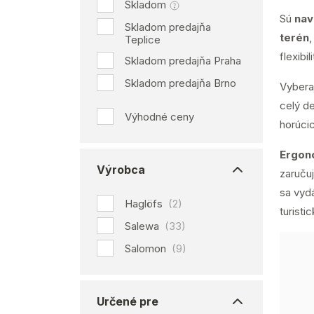
Skladom
Sú
nav
Skladom predajňa
terén
Teplice
flexibili
Skladom predajňa Praha
Skladom predajňa Brno
Vybera
celý d
Výhodné ceny
horúci
Ergon
Výrobca
zaruču
sa vyd
Haglöfs
(2)
turisti
Salewa
(33)
Salomon
(9)
Určené pre