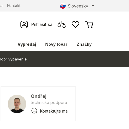
Slovensky
ta
Kontakt
Prihlásiť sa
Výpredaj
Nový tovar
Značky
door vybavenie
Ondřej
technická podpora
Kontaktujte ma