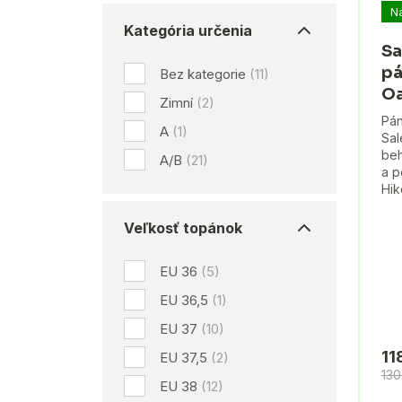
N
Kategória určenia
Sa
pá
Bez kategorie
(11)
Oa
Zimní
(2)
Pán
A
(1)
Sal
beh
A/B
(21)
a 
Hik
Veľkosť topánok
EU 36
(5)
EU 36,5
(1)
EU 37
(10)
11
EU 37,5
(2)
130
EU 38
(12)