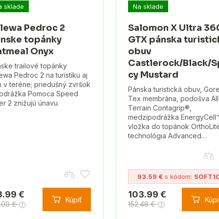
a sklade
Na sklade
lewa Pedroc 2
Salomon X Ultra 36
nske topánky
GTX pánska turistic
tmeal Onyx
obuv
Castlerock/Black/S
ske trailové topánky
cy Mustard
ewa Pedroc 2 na turistiku aj
 v teréne; priedušný zvršok
Pánska turistická obuv, Gor
podrážka Pomoca Speed
Tex membrána, podošva All
er 2 znižujú únavu.
Terrain Contagrip®,
medzipodrážka EnergyCell
vložka do topánok OrthoLit
technológia Advanced…
93.59 €
s kódom:
SOFT1
8.99 €
103.99 €
Kúpiť
Kúpi
.00 €
152.48 €