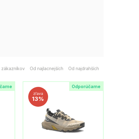
 zákazníkov
Od najlacnejších
Od najdrahších
účame
Odporúčame
zľava
13%