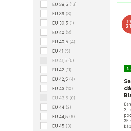
EU 38,5
(13)
EU 39
(8)
zľ
EU 39,5
(1)
2
EU 40
(8)
EU 40,5
(4)
EU 41
(5)
EU 41,5
(0)
Na
EU 42
(11)
EU 42,5
(4)
Sa
dá
EU 43
(10)
Bl
EU 43,5
(0)
Ľah
EU 44
(2)
2, 
po
EU 44,5
(6)
3F 
EU 45
(3)
káb