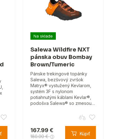
Na sklade
Salewa Wildfire NXT
pánska obuv Bombay
ld
Brown/Tumeric
Pánske trekingové topánky
Salewa, bezšvový zvršok
v
Matryx® vystužený Kevlarom,
U,
systém 3F s nylonom
x
potiahnutými káblami Kevlar®,
podošva Salewa® so zmesou…
167.99 €
ť
Kúpiť
180.00 €