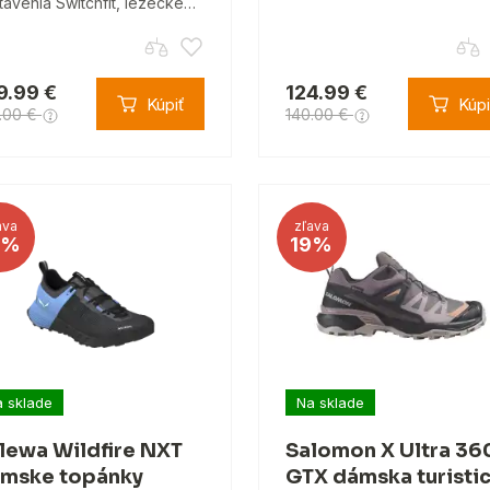
tavenia Switchfit, lezecké…
9.99 €
124.99 €
Kúpiť
Kúpi
.00 €
140.00 €
ava
zľava
2%
19%
 sklade
Na sklade
lewa Wildfire NXT
Salomon X Ultra 36
mske topánky
GTX dámska turisti