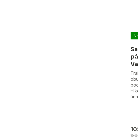
Na
Sa
pá
Va
Tra
obu
po
Hik
úna
10
130