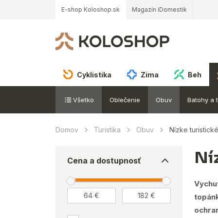
E-shop Koloshop.sk
Magazín iDomestik
Cyklistika
Zima
Beh
Všetko
Oblečenie
Obuv
Batohy a 
Domov
Turistika
Obuv
Nízke turistick
Ní
Cena a dostupnosť
Vychu
topán
ochra