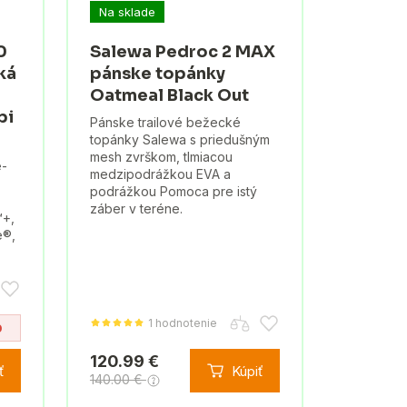
Na sklade
0
Salewa Pedroc 2 MAX
ká
pánske topánky
Oatmeal Black Out
pi
Pánske trailové bežecké
topánky Salewa s priedušným
mesh zvrškom, tlmiacou
e-
medzipodrážkou EVA a
podrážkou Pomoca pre istý
záber v teréne.
™+,
e®,
1 hodnotenie
0
120.99 €
ť
Kúpiť
140.00 €