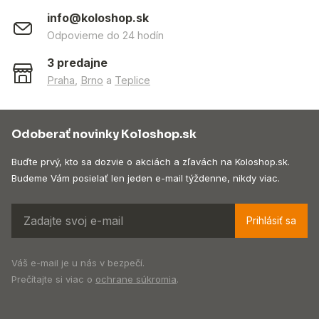
info@koloshop.sk
Odpovieme do 24 hodín
3 predajne
Praha
,
Brno
a
Teplice
Odoberať novinky Koloshop.sk
Buďte prvý, kto sa dozvie o akciách a zľavách na Koloshop.sk.
Budeme Vám posielať len jeden e-mail týždenne, nikdy viac.
Prihlásiť sa
Váš e-mail je u nás v bezpečí.
Prečítajte si viac o
ochrane súkromia
.