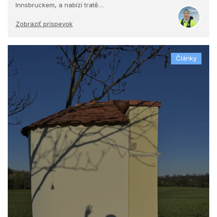
Innsbruckem, a nabízí tratě…
Zobraziť príspevok
Články