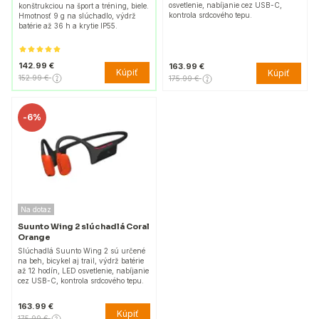
osvetlenie, nabíjanie cez USB-C,
konštrukciou na šport a tréning, biele.
kontrola srdcového tepu.
Hmotnosť 9 g na slúchadlo, výdrž
batérie až 36 h a krytie IP55.
142.99 €
163.99 €
Kúpiť
Kúpiť
152.99 €
175.99 €
-
6%
Na dotaz
Suunto Wing 2 slúchadlá Coral
Orange
Slúchadlá Suunto Wing 2 sú určené
na beh, bicykel aj trail, výdrž batérie
až 12 hodín, LED osvetlenie, nabíjanie
cez USB-C, kontrola srdcového tepu.
163.99 €
Kúpiť
175.99 €