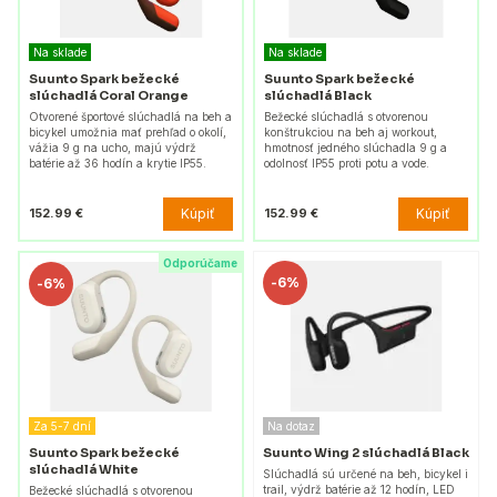
Na sklade
Na sklade
Suunto Spark bežecké
Suunto Spark bežecké
slúchadlá Coral Orange
slúchadlá Black
Otvorené športové slúchadlá na beh a
Bežecké slúchadlá s otvorenou
bicykel umožnia mať prehľad o okolí,
konštrukciou na beh aj workout,
vážia 9 g na ucho, majú výdrž
hmotnosť jedného slúchadla 9 g a
batérie až 36 hodín a krytie IP55.
odolnosť IP55 proti potu a vode.
Kúpiť
Kúpiť
152.99 €
152.99 €
Odporúčame
-
6%
-
6%
Za 5-7 dní
Na dotaz
Suunto Spark bežecké
Suunto Wing 2 slúchadlá Black
slúchadlá White
Slúchadlá sú určené na beh, bicykel i
trail, výdrž batérie až 12 hodín, LED
Bežecké slúchadlá s otvorenou