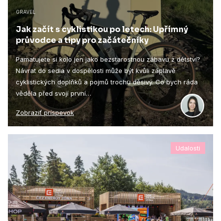
GRAVEL
Jak začít s cyklistikou po letech: Upřímný
průvodce a tipy pro začátečníky
Pamatujete si kolo jen jako bezstarostnou zábavu z dětství?
Návrat do sedla v dospělosti může být kvůli záplavě
cyklistických doplňků a pojmů trochu děsivý. Co bych ráda
věděla před svojí první…
Zobraziť príspevok
Udalosti