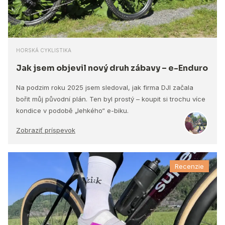
HORSKÁ CYKLISTIKA
Jak jsem objevil nový druh zábavy – e-Enduro
Na podzim roku 2025 jsem sledoval, jak firma DJI začala
bořit můj původní plán. Ten byl prostý – koupit si trochu více
kondice v podobě „lehkého“ e-biku.
Zobraziť príspevok
Recenzie