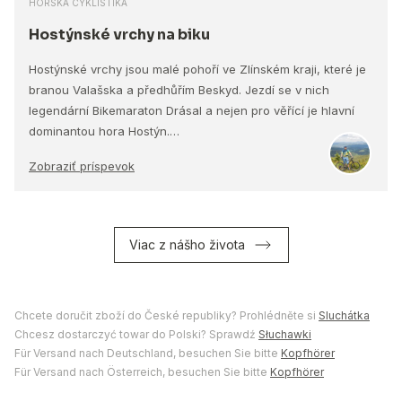
HORSKÁ CYKLISTIKA
Hostýnské vrchy na biku
Hostýnské vrchy jsou malé pohoří ve Zlínském kraji, které je
branou Valašska a předhůřím Beskyd. Jezdí se v nich
legendární Bikemaraton Drásal a nejen pro věřící je hlavní
dominantou hora Hostýn.…
Zobraziť príspevok
Viac z nášho života
Chcete doručit zboží do České republiky? Prohlédněte si
Sluchátka
Chcesz dostarczyć towar do Polski? Sprawdź
Słuchawki
Für Versand nach Deutschland, besuchen Sie bitte
Kopfhörer
Für Versand nach Österreich, besuchen Sie bitte
Kopfhörer