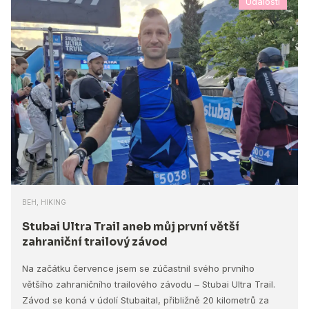
Udalosti
BEH, HIKING
Stubai Ultra Trail aneb můj první větší
zahraniční trailový závod
Na začátku července jsem se zúčastnil svého prvního
většího zahraničního trailového závodu – Stubai Ultra Trail.
Závod se koná v údolí Stubaital, přibližně 20 kilometrů za