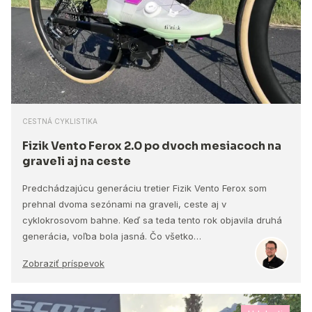
CESTNÁ CYKLISTIKA
Fizik Vento Ferox 2.0 po dvoch mesiacoch na
graveli aj na ceste
Predchádzajúcu generáciu tretier Fizik Vento Ferox som
prehnal dvoma sezónami na graveli, ceste aj v
cyklokrosovom bahne. Keď sa teda tento rok objavila druhá
generácia, voľba bola jasná. Čo všetko…
Zobraziť príspevok