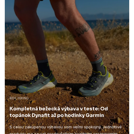
BEH, HIKING
Kompletná bežecká výbava v teste: Od
topánok Dynafit až po hodinky Garmin
S celou zakúpenou výbavou som veľmi spokojný. Jednotlivé
produkty ma zaujali predovšetkým kvalitným spracovaním,