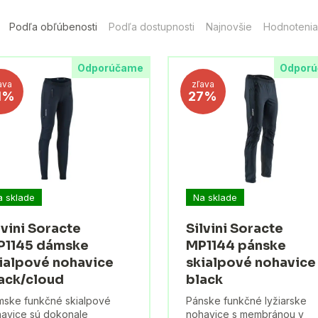
Podľa obľúbenosti
Podľa dostupnosti
Najnovšie
Hodnotenia
Odporúčame
Odpor
ava
zľava
1%
27%
a sklade
Na sklade
lvini Soracte
Silvini Soracte
1145 dámske
MP1144 pánske
ialpové nohavice
skialpové nohavice
ack/cloud
black
ske funkčné skialpové
Pánske funkčné lyžiarske
avice sú dokonale
nohavice s membránou v