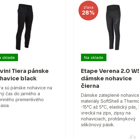
zľava
28%
 sklade
Na sklade
lvini Tiera pánske
Etape Verena 2.0 W
havice black
dámske nohavice
čierna
ra sú pánske nohavice na
ný čas do jarného a
Dámske zateplené nohavice
enného premenlivého
materiály SoftShell a Thermo
asia.
-15°C až 5°C, elastický pás, 
vrecká na zips, zipsy na
nohaviciach, protišmykový
silikónový pásik.