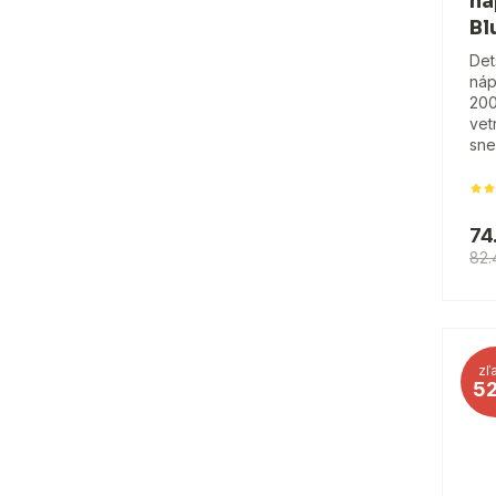
ná
Bl
Det
náp
200
vet
sne
74
82.
zľ
5