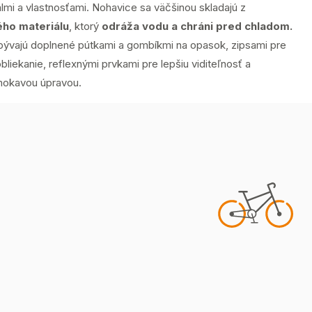
lmi a vlastnosťami. Nohavice sa väčšinou skladajú z
ého materiálu
, ktorý
odráža vodu a chráni pred chladom.
bývajú doplnené pútkami a gombíkmi na opasok, zipsami pre
bliekanie, reflexnými prvkami pre lepšiu viditeľnosť a
okavou úpravou.