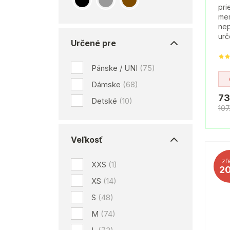
pri
mem
nep
urč
Určené pre
Pánske / UNI
(75)
Dámske
(68)
73
Detské
(10)
107
Veľkosť
zľ
XXS
(1)
2
XS
(14)
S
(48)
M
(74)