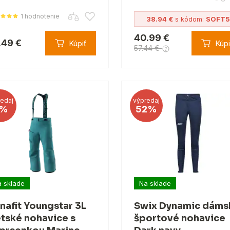
1 hodnotenie
38.94 €
s kódom:
SOFT5
40.99 €
.49 €
Kúpiť
Kúpi
57.44 €
edaj
výpredaj
%
52%
 sklade
Na sklade
nafit Youngstar 3L
Swix Dynamic dáms
tské nohavice s
športové nohavice