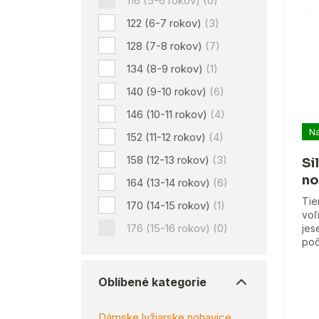
116 (5-6 rokov)
(0)
122 (6-7 rokov)
(3)
128 (7-8 rokov)
(7)
134 (8-9 rokov)
(1)
140 (9-10 rokov)
(6)
146 (10-11 rokov)
(4)
Na
152 (11-12 rokov)
(4)
158 (12-13 rokov)
(3)
Si
no
164 (13-14 rokov)
(6)
Tie
170 (14-15 rokov)
(1)
voľ
176 (15-16 rokov)
(0)
jes
poč
Oblíbené kategorie
Dámske lyžiarske nohavice