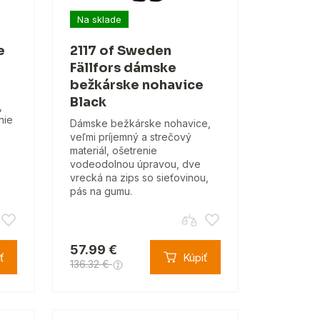
Na sklade
e
2117 of Sweden
Fällfors dámske
bežkárske nohavice
Black
,
nie
Dámske bežkárske nohavice,
veľmi príjemný a strečový
materiál, ošetrenie
vodeodolnou úpravou, dve
vrecká na zips so sieťovinou,
pás na gumu.
57.99 €
ť
Kúpiť
136.32 €