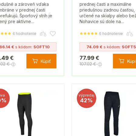
edušné a zároveň vďaka
prednej časti a maximálne
bráne v prednej časti
priedušnou zadnou časťou,
refukujú. Športový strih je
určené na skialpy alebo be
ený pre aktívne…
Nohavice sú dole na…
4 hodnotenie
6 hodnotenie
66.14 €
s kódom:
SOFT10
74.09 €
s kódom:
SOFT5
.49 €
77.99 €
Kúpiť
Kúpi
.02 €
107.02 €
ava
výpredaj
0%
42%