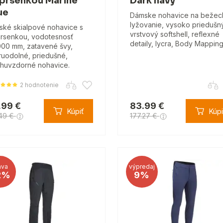
prsenkou Marine
Dark navy
ue
Dámske nohavice na bežec
lyžovanie, vysoko priedušn
ské skialpové nohavice s
vrstvový softshell, reflexné
rsenkou, vodotesnosť
detaily, lycra, Body Mapping
00 mm, zatavené švy,
ruodolné, priedušné,
huvzdorné nohavice.
2 hodnotenie
.99 €
83.99 €
Kúpiť
Kúpi
49 €
177.27 €
ava
výpredaj
2%
9%