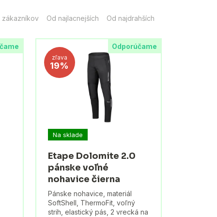
 zákazníkov
Od najlacnejších
Od najdrahších
účame
Odporúčame
zľava
19%
Na sklade
Etape Dolomite 2.0
pánske voľné
nohavice čierna
Pánske nohavice, materiál
SoftShell, ThermoFit, voľný
strih, elastický pás, 2 vrecká na