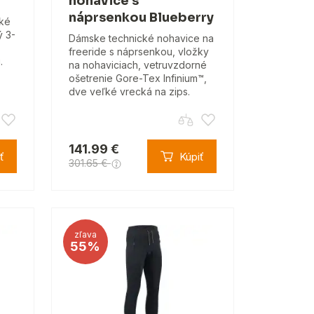
nohavice s
náprsenkou Blueberry
ké
ý 3-
Dámske technické nohavice na
freeride s náprsenkou, vložky
.
na nohaviciach, vetruvzdorné
ošetrenie Gore-Tex Infinium™,
dve veľké vrecká na zips.
141.99 €
ť
Kúpiť
301.65 €
zľava
55%