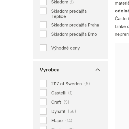
Skladom
materiá
odoln
Skladom predajňa
Teplice
Často 
Skladom predajňa Praha
ľahké o
Skladom predajňa Brno
neprem
Výhodné ceny
Výrobca
2117 of Sweden
(5)
Castelli
(1)
Craft
(5)
Dynafit
(56)
Etape
(14)