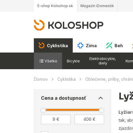
E-shop Koloshop.sk
Magazín iDomestik
Cyklistika
Zima
Beh
Elektrobicykle,
Všetko
Bicykle
Kom
diely
Domov
Cyklistika
Oblečenie, prilby, chrán
Ly
Cena a dostupnosť
Lyžiar
tak, ab
zjazdo