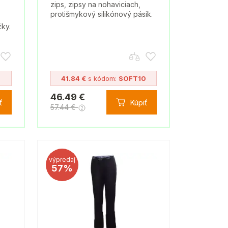
zips, zipsy na nohaviciach,
protišmykový silikónový pásik.
žky.
41.84 €
s kódom:
SOFT10
46.49 €
ť
Kúpiť
57.44 €
výpredaj
57%