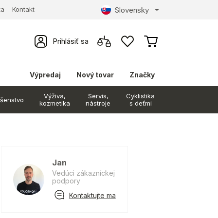
Slovensky
ta
Kontakt
Prihlásiť sa
Výpredaj
Nový tovar
Značky
Výživa,
Servis,
Cyklistika
ušenstvo
kozmetika
nástroje
s deťmi
Jan
Vedúci zákazníckej
podpory
Kontaktujte ma