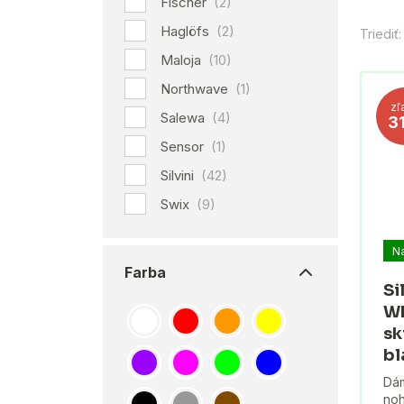
Fischer
(2)
Haglöfs
(2)
Triediť:
Maloja
(10)
Northwave
(1)
zľ
Salewa
(4)
3
Sensor
(1)
Silvini
(42)
Swix
(9)
N
Farba
Si
WP
sk
bl
Dám
noh