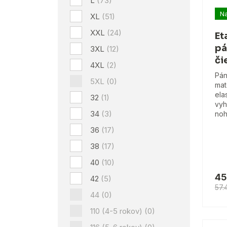
L
(73)
Na
XL
(51)
XXL
(24)
Et
pá
3XL
(12)
či
4XL
(2)
Pán
5XL
(0)
mat
ela
32
(1)
vyh
34
(3)
noh
36
(17)
38
(17)
40
(10)
45
42
(5)
57.
44
(0)
110 (4-5 rokov)
(0)