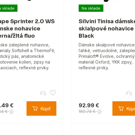
 sklade
Na sklade
ape Sprinter 2.0 WS
Silvini Tinisa dámsk
nske nohavice
skialpové nohavice
erna/žltá fluo
Black
ske zateplené nohavice,
Dámske skialpové nohavice
eriály Softshell a ThermoFit,
ľahké, vetruodolné, zateple
stický pás, anatomické
Primaloft® Evolve, ochranný
otovenie kolien, zipsy na
materiál Oxford, YKK zipsy,
aviciach, reflexné prvky.
reflexné prvky.
.49 €
92.99 €
Kúpiť
Kúpi
44 €
160.74 €