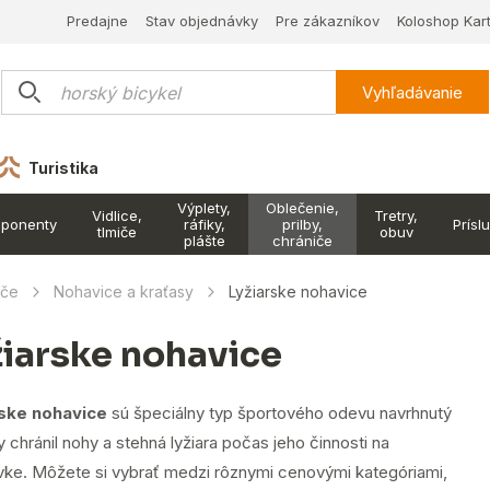
Predajne
Stav objednávky
Pre zákazníkov
Koloshop Kar
Vyhľadávanie
Turistika
Výplety,
Oblečenie,
Vidlice,
Tretry,
ponenty
ráfiky,
prilby,
Prísl
tlmiče
obuv
plášte
chrániče
iče
Nohavice a kraťasy
Lyžiarske nohavice
žiarske nohavice
ske nohavice
sú špeciálny typ športového odevu navrhnutý
y chránil nohy a stehná lyžiara počas jeho činnosti na
vke. Môžete si vybrať medzi rôznymi cenovými kategóriami,