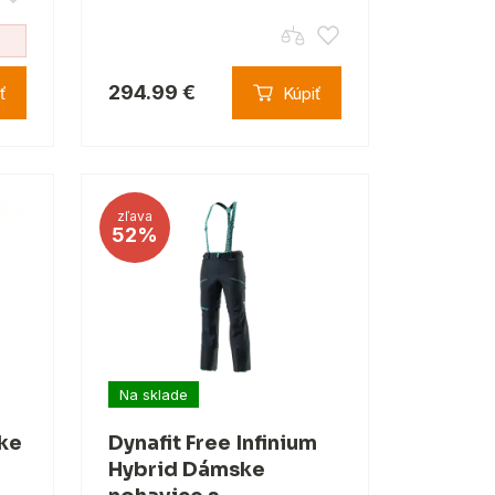
294.99 €
ť
Kúpiť
zľava
52%
Na sklade
ke
Dynafit Free Infinium
Hybrid Dámske