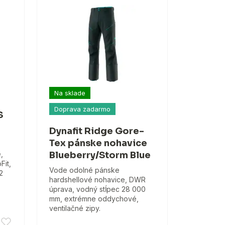
Na sklade
Doprava zadarmo
S
Dynafit Ridge Gore-
Tex pánske nohavice
,
Blueberry/Storm Blue
Fit,
Vode odolné pánske
2
hardshellové nohavice, DWR
úprava, vodný stĺpec 28 000
mm, extrémne oddychové,
ventilačné zipy.