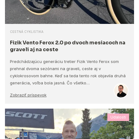
CESTNÁ CYKLISTIKA
Fizik Vento Ferox 2.0 po dvoch mesiacoch na
graveli aj na ceste
Predchádzajúcu generáciu tretier Fizik Vento Ferox som
prehnal dvoma sezónami na graveli, ceste aj v
cyklokrosovom bahne. Keď sa teda tento rok objavila druhá
generácia, voľba bola jasná. Čo všetko…
Zobraziť príspevok
Udalosti