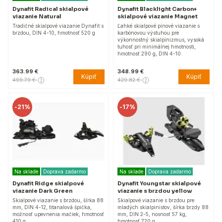
Dynafit Radical skialpové
Dynafit Blacklight Carbon+
viazanie Natural
skialpové viazanie Magnet
Tradičné skialpové viazanie Dynafit s
Ľahké skialpové pinové viazanie s
brzdou, DIN 4-10, hmotnosť 520 g
karbónovou výstuhou pre
výkonnostný skialpinizmus, vysoká
tuhosť pri minimálnej hmotnosti,
hmotnosť 290 g, DIN 4-10.
363.99 €
348.99 €
Kúpiť
Kúpiť
499.79 €
429.82 €
-
21%
-
17%
Na sklade
Doprava zadarmo
Na sklade
Doprava zadarmo
Dynafit Ridge skialpové
Dynafit Youngstar skialpové
viazanie Dark Green
viazanie s brzdou yellow
Skialpové viazanie s brzdou, šírka 88
Skialpové viazanie s brzdou pre
mm, DIN 4-12, titanalová špička,
mladých skialpinistov, šírka brzdy 88
možnosť upevnenia mačiek, hmotnosť
mm, DIN 2-5, nosnosť 57 kg,
410 g.
hmotnosť 720 g