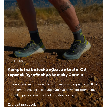
BEH, HIKING
Kompletná bežecká výbava v teste: Od
topánok Dynafit až po hodinky Garmin
S celou zakúpenou výbavou som veľmi spokojný. Jednotlivé
produkty ma zaujali predovšetkým kvalitným spracovaním,
pohodlím pri používaní a funkčnosťou pri behu.
Zobraziť príspevok