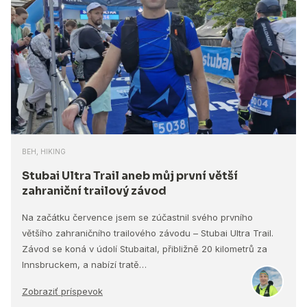
BEH, HIKING
Stubai Ultra Trail aneb můj první větší
zahraniční trailový závod
Na začátku července jsem se zúčastnil svého prvního
většího zahraničního trailového závodu – Stubai Ultra Trail.
Závod se koná v údolí Stubaital, přibližně 20 kilometrů za
Innsbruckem, a nabízí tratě…
Zobraziť príspevok