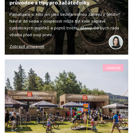
průvodce a tipy pro začátečníky
Pamatujete si kolo jen jako bezstarostnou zábavu z dětství?
Návrat do sedla v dospělosti může být kvůli záplavě
cyklistických doplňků a pojmů trochu děsivý. Co bych ráda
věděla před svojí první…
Zobraziť príspevok
Udalosti