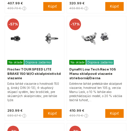
407.99 €
320.99 €
Kúpiť
Kúpiť
499.79 €
493.80 €
-
57%
-
17%
Na sklade
Doprava zadarmo
Na sklade
Doprava zadarmo
Fischer TOUR SPEED LITE
Dynafit Low Tech Race 105
BRAKE 150 W/O skialpinistické
Manu skialpové viazanie
viazanie
strieborná/čierna
Extra ľahké viazanie o hmotnosti 150
Extrémne ľahké pretekárske skialpové
g, široký DIN (4-13), 4-stupňový
viazanie, hmotnosť len 105 g, verzia
stúpací systém, bez brzdičiek, pre
Manu Lock, o 10 % ľahšie ako
skúsených skialpinistov, pre ľahšie
predchádzajúci model, o 20 % väčšia
lyže.
bočná tuhosť,…
293.99 €
410.99 €
Kúpiť
Kúpiť
689.67 €
499.79 €