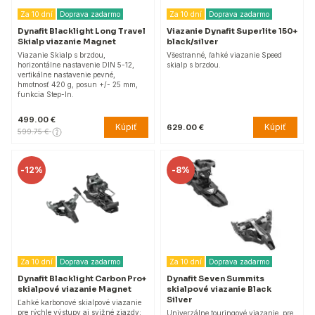
Za 10 dní
Doprava zadarmo
Za 10 dní
Doprava zadarmo
Dynafit Blacklight Long Travel
Viazanie Dynafit Superlite 150+
Skialp viazanie Magnet
black/silver
Viazanie Skialp s brzdou,
Všestranné, ľahké viazanie Speed
horizontálne nastavenie DIN 5-12,
skialp s brzdou.
vertikálne nastavenie pevné,
hmotnosť 420 g, posun +/- 25 mm,
funkcia Step-In.
499.00 €
Kúpiť
Kúpiť
629.00 €
599.75 €
-
12%
-
8%
Za 10 dní
Doprava zadarmo
Za 10 dní
Doprava zadarmo
Dynafit Blacklight Carbon Pro+
Dynafit Seven Summits
skialpové viazanie Magnet
skialpové viazanie Black
Silver
Ľahké karbonové skialpové viazanie
pre rýchle výstupy aj svižné zjazdy;
Univerzálne touringové viazanie, pre