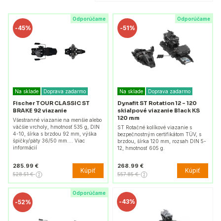
Odporúčame
Odporúčame
-
45%
-
51%
Na sklade
Doprava zadarmo
Na sklade
Doprava zadarmo
Fischer TOUR CLASSIC ST
Dynafit ST Rotation 12 - 120
BRAKE 92 viazanie
skialpové viazanie Black KS
120 mm
Všestranné viazanie na menšie alebo
väčšie vrcholy, hmotnosť 535 g, DIN
ST Rotačné kolíkové viazanie s
4-10, šírka s brzdou 92 mm, výška
bezpečnostným certifikátom TÜV, s
špičky/päty 36/50 mm.... Viac
brzdou, šírka 120 mm, rozsah DIN 5-
informácií
12, hmotnosť 605 g.
285.99 €
268.99 €
Kúpiť
Kúpiť
528.51 €
557.85 €
Odporúčame
-
43%
-
52%