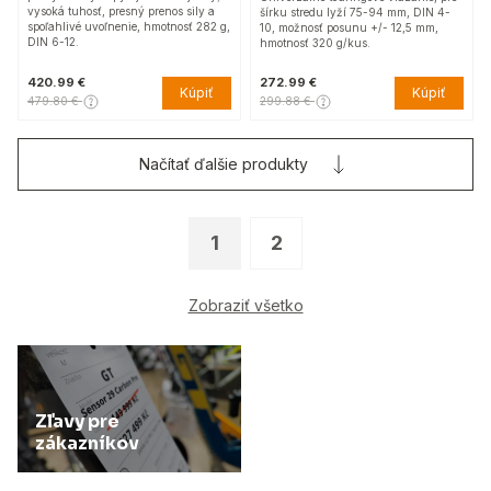
vysoká tuhosť, presný prenos sily a
šírku stredu lyží 75-94 mm, DIN 4-
spoľahlivé uvoľnenie, hmotnosť 282 g,
10, možnosť posunu +/- 12,5 mm,
DIN 6-12.
hmotnosť 320 g/kus.
420.99 €
272.99 €
Kúpiť
Kúpiť
479.80 €
299.88 €
Načítať ďalšie produkty
1
2
Zobraziť všetko
Zľavy pre
zákazníkov