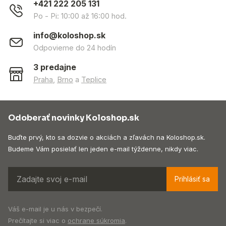
+421 222 205 131
Po - Pi: 10:00 až 16:00 hod.
info@koloshop.sk
Odpovieme do 24 hodín
3 predajne
Praha
,
Brno
a
Teplice
Odoberať novinky Koloshop.sk
Buďte prvý, kto sa dozvie o akciách a zľavách na Koloshop.sk.
Budeme Vám posielať len jeden e-mail týždenne, nikdy viac.
Prihlásiť sa
Váš e-mail je u nás v bezpečí.
Prečítajte si viac o
ochrane súkromia
.