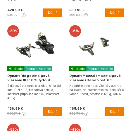
428.99 €
330.99 €
Kúpiť
Kúpiť
549.77 €
399.83 €
-
20%
-
6%
Na sklade
Doprava zadarmo
Na sklade
Doprava zadarmo
Dynafit Ridge skialpové
Dynafit Mezzalama skialpové
viazanie Black Out/Gold
viazanie žlté veľkosť. Uni
Skialpové viazanie s brzdou, šírka 88
Najľahšie plne nastaviteľné viazanie
mm, DIN 4-12, titanalová špička,
na svete, na pretekárske použitie, série
možnosť pripnutia mačiek, hmotnosť
Race a Speed, hmotnosť 125 g, DIN 5-
410 g.
10,
436.99 €
465.99 €
Kúpiť
Kúpiť
549.77 €
499.79 €
-
52%
-
49%