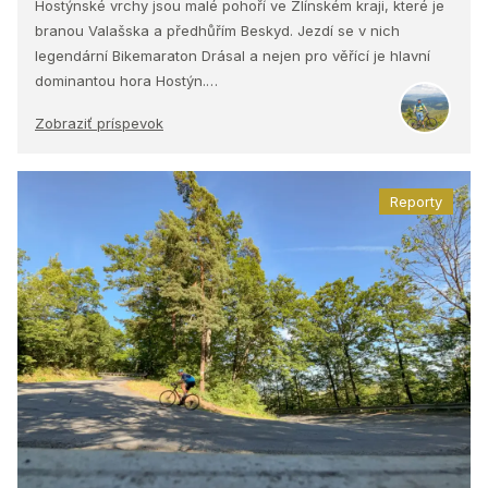
Hostýnské vrchy jsou malé pohoří ve Zlínském kraji, které je
branou Valašska a předhůřím Beskyd. Jezdí se v nich
legendární Bikemaraton Drásal a nejen pro věřící je hlavní
dominantou hora Hostýn.…
Zobraziť príspevok
Reporty