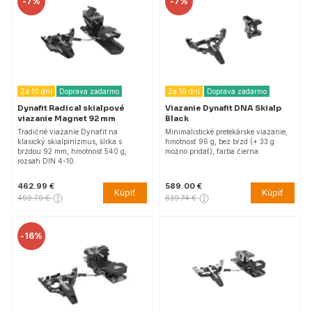
-
7%
-
7%
Za 10 dní
Doprava zadarmo
Za 10 dní
Doprava zadarmo
Dynafit Radical skialpové
Viazanie Dynafit DNA Skialp
viazanie Magnet 92 mm
Black
Tradičné viazanie Dynafit na
Minimalistické pretekárske viazanie,
klasický skialpinizmus, šírka s
hmotnosť 96 g, bez bŕzd (+ 33 g
brzdou 92 mm, hmotnosť 540 g,
možno pridať), farba čierna.
rozsah DIN 4-10.
462.99 €
589.00 €
Kúpiť
Kúpiť
499.79 €
639.74 €
-
16%