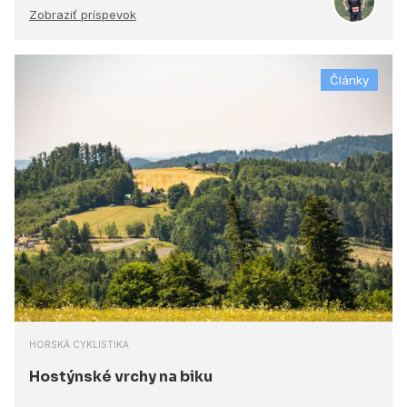
Zobraziť príspevok
Články
HORSKÁ CYKLISTIKA
Hostýnské vrchy na biku