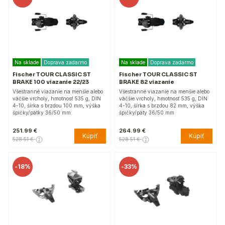
Na sklade
Doprava zadarmo
Na sklade
Doprava zadarmo
Fischer TOUR CLASSIC ST
Fischer TOUR CLASSIC ST
BRAKE 100 viazanie 22/23
BRAKE 82 viazanie
Všestranné viazanie na menšie alebo
Všestranné viazanie na menšie alebo
väčšie vrcholy, hmotnosť 535 g, DIN
väčšie vrcholy, hmotnosť 535 g, DIN
4-10, šírka s brzdou 100 mm, výška
4-10, šírka s brzdou 82 mm, výška
špičky/pätky 36/50 mm.
špičky/päty 36/50 mm.
251.99 €
264.99 €
Kúpiť
Kúpiť
528.51 €
528.51 €
-
18%
-
33%