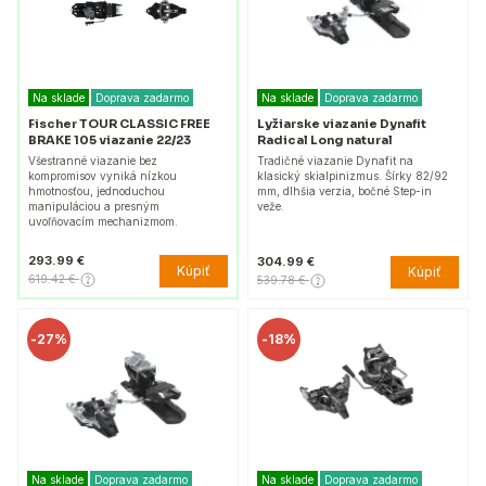
Na sklade
Doprava zadarmo
Na sklade
Doprava zadarmo
Fischer TOUR CLASSIC FREE
Lyžiarske viazanie Dynafit
BRAKE 105 viazanie 22/23
Radical Long natural
Všestranné viazanie bez
Tradičné viazanie Dynafit na
kompromisov vyniká nízkou
klasický skialpinizmus. Šírky 82/92
hmotnosťou, jednoduchou
mm, dlhšia verzia, bočné Step-in
manipuláciou a presným
veže.
uvoľňovacím mechanizmom.
293.99 €
304.99 €
Kúpiť
Kúpiť
619.42 €
539.78 €
-
27%
-
18%
Na sklade
Doprava zadarmo
Na sklade
Doprava zadarmo