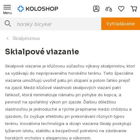
Menu
Vyhľadávanie
Skialpinizmus
Skialpové viazanie
Skialpové viazanie je kľúčovou súčasťou výbavy skialpinistov, ktorí
sa vydávajú do nepripraveného horského terénu. Tieto špeciálne
viazania umožňujú uvoľniť pätu pri stúpaní a potom ľahko prejsť
na zjazd. Medzi kľúčové vlastnosti skialpových viazaní patrí
ľahkosť, ktorá minimalizuje námahu pri pohybe do kopca, a
pevnosť na spoľahlivý výkon pri zjazde. Ďalšou dôležitou
vlastnosťou je jednoduché a rýchle prepínanie medzi chôdzou a
zjazdom, čo zvyšuje efektivitu pri prekonávaní rôznych typov
terénu. Inovatívna technológia a dizajn viazania Skialp poskytujú
lyžiarom istotu, stabilitu a bezpečnosť potrebnú na zdolávanie
horských vrcholov s eleganciou a výkonom.