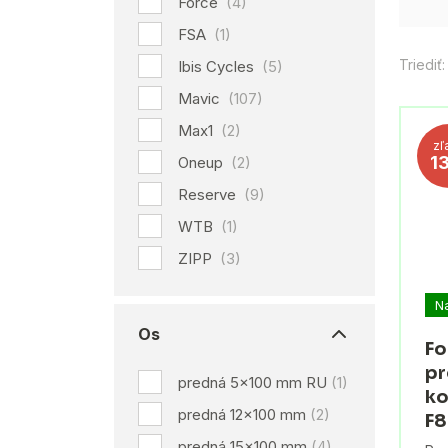
Force
(4)
FSA
(1)
Triediť:
Ibis Cycles
(5)
Mavic
(107)
Max1
(2)
zľ
1
Oneup
(2)
Reserve
(9)
WTB
(1)
ZIPP
(3)
N
Os
Fo
pr
predná 5x100 mm RU
(1)
ko
predná 12x100 mm
(2)
F
predná 15x100 mm
(4)