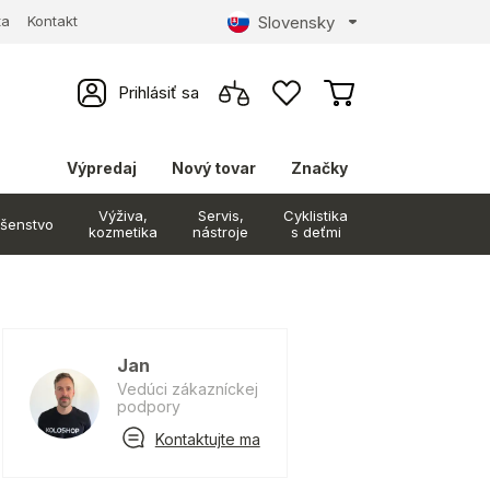
Slovensky
ta
Kontakt
Prihlásiť sa
Výpredaj
Nový tovar
Značky
Výživa,
Servis,
Cyklistika
ušenstvo
kozmetika
nástroje
s deťmi
Jan
Vedúci zákazníckej
podpory
Kontaktujte ma