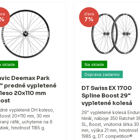
ava
zľava
%
7%
 sklade
Na sklade
Doprava zadarmo
vic Deemax Park
" predné vypletené
DT Swiss EX 1700
leso 20x110 mm
Spline Boost 29"
ost
vypletené kolesá
dné vypletené DH koleso,
29" vypletené kolesá Endur
Boost 20x110 mm, 30 mm
hliník, náboje 350 Ratchet 3
raný ráfik, uchytenie na 6
SL, Boost, vnútorná šírka 30
utiek, hmotnosť 1185 g.
mm, výška 21 mm, hmotnosť
1985 g, DT competition®