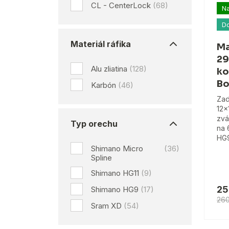
CL - CenterLock
(68)
Na
D
Materiál ráfika
Ma
29
Alu zliatina
(128)
ko
Bo
Karbón
(46)
Zad
12x
zvá
Typ orechu
na 
HG9
Shimano Micro
(36)
Spline
Shimano HG11
(9)
25
Shimano HG9
(17)
26
Sram XD
(54)