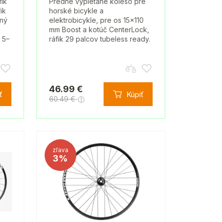
fik
Predné vypletané koleso pre
ik
horské bicykle a
rný
elektrobicykle, pre os 15x110
mm Boost a kotúč CenterLock,
 5–
ráfik 29 palcov tubeless ready.
46.99 €
ť
Kúpiť
60.49 €
zľava
3%