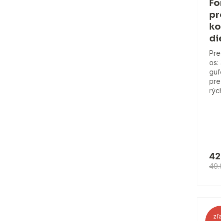
Fo
pr
ko
di
Pre
os:
guľ
pre
rýc
42
49
zľ