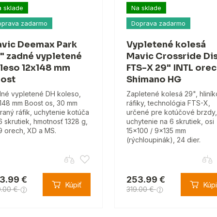
 sklade
Na sklade
oprava zadarmo
Doprava zadarmo
vic Deemax Park
Vypletené kolesá
" zadné vypletené
Mavic Crossride Di
leso 12x148 mm
FTS-X 29" INTL ore
ost
Shimano HG
né vypletené DH koleso,
Zapletené kolesá 29", hliní
148 mm Boost os, 30 mm
ráfiky, technológia FTS-X,
raný ráfik, uchytenie kotúča
určené pre kotúčové brzdy,
6 skrutiek, hmotnosť 1328 g,
uchytenie na 6 skrutiek, osi
 orech, XD a MS.
15×100 / 9×135 mm
(rýchloupinák), 24 dier.
3.99 €
253.99 €
Kúpiť
Kúpi
0.00 €
319.00 €