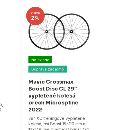
zľava
2%
Na sklade
Doprava zadarmo
Mavic Crossmax
Boost Disc CL 29"
vypletené kolesá
orech Microspline
o,
2022
6
29" XC tréningové vypletené
kolesá, osi Boost 15x110 mm a
12x148 mm, hmotnosť páru 1770