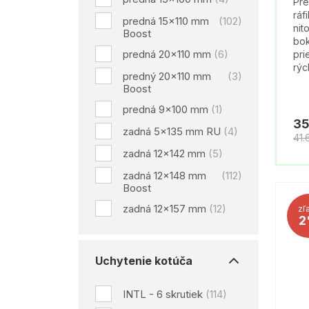
Pre
ráf
predná 15x110 mm
(102)
nit
Boost
bok
predná 20x110 mm
(6)
pri
rýc
predný 20x110 mm
(3)
Boost
predná 9x100 mm
(1)
35
zadná 5x135 mm RU
(4)
41.
zadná 12x142 mm
(5)
zadná 12x148 mm
(112)
Boost
zadná 12x157 mm
(12)
zľ
2
Uchytenie kotúča
INTL - 6 skrutiek
(114)