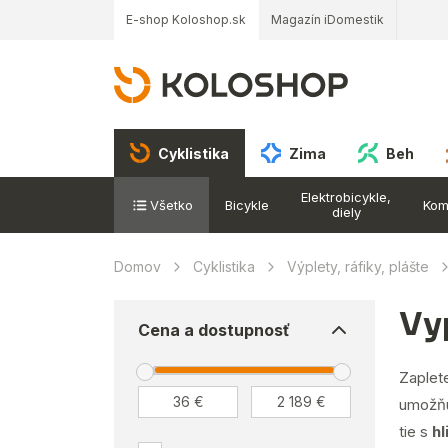
E-shop Koloshop.sk
Magazín iDomestik
Cyklistika
Zima
Beh
Elektrobicykle,
Všetko
Bicykle
Kom
diely
Domov
Cyklistika
Výplety, ráfiky, plášte
Vy
Cena a dostupnosť
Zaplet
umožňu
tie s
hl