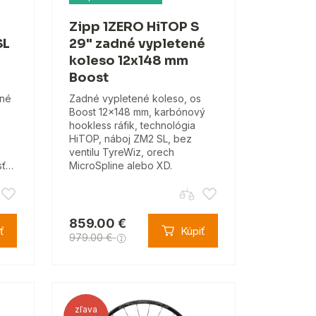
Zipp 1ZERO HiTOP S
SL
29" zadné vypletené
koleso 12x148 mm
Boost
ané
Zadné vypletené koleso, os
Boost 12x148 mm, karbónový
hookless ráfik, technológia
HiTOP, náboj ZM2 SL, bez
ventilu TyreWiz, orech
sť…
MicroSpline alebo XD.
859.00 €
ť
Kúpiť
979.00 €
zľava