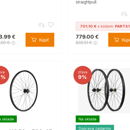
straightpull.
701.10 €
s kódom:
PARTS
3.99 €
779.00 €
Kúpiť
Kúpi
.00 €
839.51 €
ava
zľava
3%
9%
 sklade
Na sklade
Doprava zadarmo