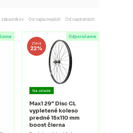
 zákazníkov
Od najlacnejších
Od najdrahších
účame
Odporúčame
zľava
22%
Na sklade
Max1 29" Disc CL
vypletené koleso
predné 15x110 mm
boost čierna