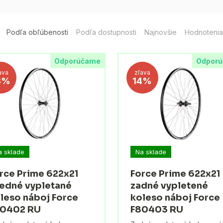
Podľa obľúbenosti
Podľa dostupnosti
Najnovšie
Hodnotenia
Odporúčame
Odpor
ava
zľava
3%
14%
a sklade
Na sklade
rce Prime 622x21
Force Prime 622x21
edné vypletané
zadné vypletené
leso náboj Force
koleso náboj Force
80402 RU
F80403 RU