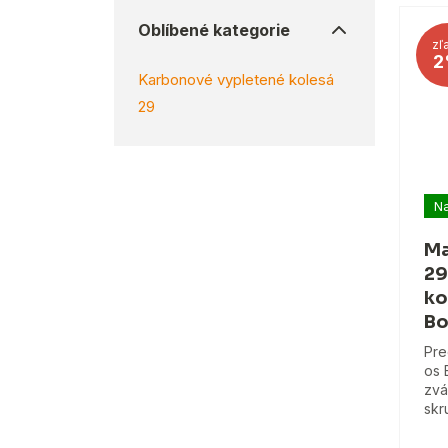
Oblíbené kategorie
zľ
2
Karbonové vypletené kolesá
29
Na
Ma
29
ko
Bo
Pre
os 
zvá
skr