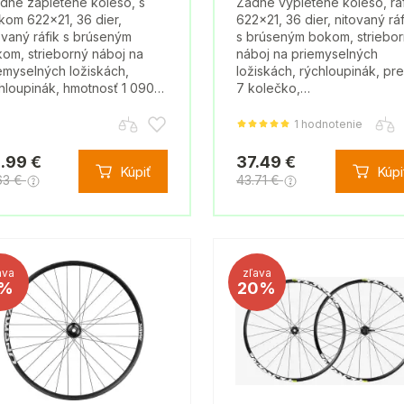
dné zapletené koleso, s
Zadné vypletené koleso, rá
ikom 622x21, 36 dier,
622x21, 36 dier, nitovaný ráf
ovaný ráfik s brúseným
s brúseným bokom, striebo
om, strieborný náboj na
náboj na priemyselných
emyselných ložiskách,
ložiskách, rýchloupinák, pre
hloupinák, hmotnosť 1 090…
7 kolečko,…
1 hodnotenie
.99 €
37.49 €
Kúpiť
Kúpi
63 €
43.71 €
ava
zľava
%
20%