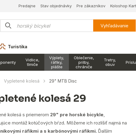
Predajne
Stav objednávky
Pre zákazníkov
Koloshop Kar
Vyhľadávanie
Turistika
Výplety,
Oblečenie,
Vidlice,
Tretry,
ponenty
ráfiky,
prilby,
Prísl
tlmiče
obuv
plášte
chrániče
Vypletené kolesá
29" MTB Disc
pletené kolesá 29
ené kolesá s priemerom
29" pre horské bicykle
,
júce montáž kotúčových bŕzd. Môžeme ich rozlíšiť najmä na
iníkovými ráfikmi a s karbónovými ráfikmi.
Ďalším