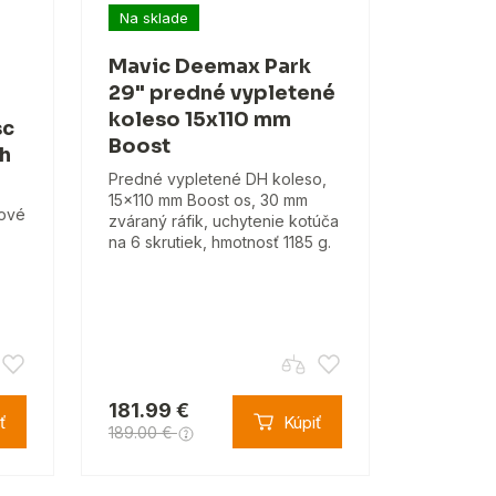
Na sklade
Mavic Deemax Park
29" predné vypletené
koleso 15x110 mm
sc
Boost
ch
Predné vypletené DH koleso,
15x110 mm Boost os, 30 mm
kové
zváraný ráfik, uchytenie kotúča
na 6 skrutiek, hmotnosť 1185 g.
181.99 €
ť
Kúpiť
189.00 €