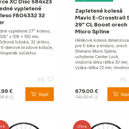
rce XC Disc 584x23
edné vypletené
Zapletené kolesá
leso F804332 32
Mavic E-Crosstrail 
er
29" CL Boost orech
dné vypletené 27" koleso,
Micro Spline
 3/8" x 108 x 100 mm,
Hliníkové kolesá dimenzov
ôčkové ložiská, 32 drôtov,
pre E-bike a enduro, orech
 6-dierové brzdové kotúče,
Shimano Micro Spline,
hloupinák súčasťou.
uchytenie Center Lock,
vnútorná šírka ráfika 30 mm,
výška ráfika 22 mm, hmotno
.99 €
679.00 €
Kúpiť
Kúpi
.96 €
749.00 €
ava
zľava