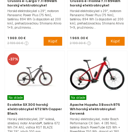
Crussis e-Largo 7.11 894Wh
Crussis e-Fionna 7.11 894Wh
horský elektrobicykel
horský elektrobicykel
Horské elektrobicykel s 29", motorom
Horské elektrobicykel s 29", motorom
Panasonic Power Plus (75 Nm),
Panasonic Power Plus (75 Nm),
batériou 894 Wh (s dojazdom až 200
batériou 894 Wh (s dojazdom až 200
km), prehadzovačkou Shimano Alivio
km), prehadzovačkou Shimano Alivio
1x9, pružinovou…
1x9, pružinovou…
1 969.00 €
1 969.00 €
Kúpiť
Kúpiť
2 199.00 €
2 199.00 €
-
37%
Na sklade
Na sklade
Ecobike SX 300 horský
Apache Hupahu 3 Bosch 875
elektrobicykel 672 Wh Copper
Wh horský elektrobicykel
Black
červená
Horský elektrobicykel, 29" kolesá,
Horský elektrobicykel, motor Bosch
stredový motor Ananda®, batéria 672
Performance CX Gen. 4 (85 Nm),
Wh (14 Ah), vidlica RST BLAZE
batéria Bosch PowerTube 625 Wh +
TNL29“, zdvih 100 mm,
PowerMore 250 Wh, dojazd až 180