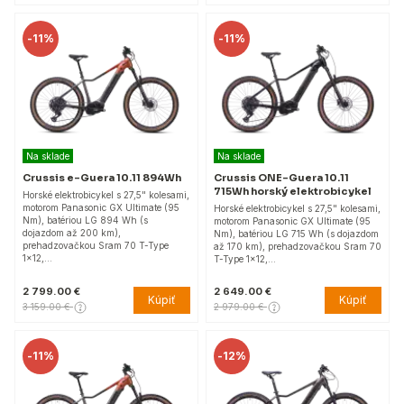
-
11%
-
11%
Na sklade
Na sklade
Crussis e-Guera 10.11 894Wh
Crussis ONE-Guera 10.11
715Wh horský elektrobicykel
Horské elektrobicykel s 27,5" kolesami,
motorom Panasonic GX Ultimate (95
Horské elektrobicykel s 27,5" kolesami,
Nm), batériou LG 894 Wh (s
motorom Panasonic GX Ultimate (95
dojazdom až 200 km),
Nm), batériou LG 715 Wh (s dojazdom
prehadzovačkou Sram 70 T-Type
až 170 km), prehadzovačkou Sram 70
1x12,…
T-Type 1x12,…
2 799.00 €
2 649.00 €
Kúpiť
Kúpiť
3 159.00 €
2 979.00 €
-
11%
-
12%