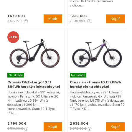
microSHIFT 1x8 a pružinovou
vidlicou…
1 679.00 €
1 339.00 €
Kúpiť
Kúpiť
3 677.27 €
2 230.99 €
-
11%
Na sklade
Na sklade
Crussis ONE-Largo 10.11
Crussis e-Fionna 10.11 715Wh
894Wh horský elektrobicykel
horský elektrobicykel
Horské elektrobicykel s 29" kolesami,
Horské elektrobicykel s 29" kolesami,
motorom Panasonic GX Ultimate (95
motorom Panasonic GX Ultimate (95
Nm), batériou LG 894 Wh (s
Nm), batériou LG 715 Wh (s dojazdom
dojazdom až 200 km),
až 170 km), prehadzovačkou Sram 70
prehadzovačkou Sram 70 T-Type
T-Type 1x12,…
1x12,…
2 799.00 €
2 939.00 €
Kúpiť
Kúpiť
3 159.00 €
2 979.00 €