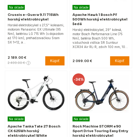
Na sklade
Na sklade
Crussis e-Guera 9.11 715Wh
Apache Hawk 1 Bosch PF
horský elektrobicykel
500Wh horský elektrobicykel
šedá
Horské elektrobicykel s 27,5" kolesami,
motorom Panasonic GX Ultimate (95
Horský elektrobicykel, 29" kolesá,
Nm), batériou LG 715 Wh (s dojazdom
motor Bosch Performance Line (75
až 170 km), prehadzovačkou Sram
Nm), batéria Bosch 500 Wh,
SX 1x12, a…
vzduchová vidlica SR Suntour
XCR34 Air RL-R, zdvih 100 mm, 10…
2 189.00 €
Kúpiť
Kúpiť
2 099.00 €
2 499.00 €
-
34%
Na sklade
Na sklade
Apache Tanka Tate 27 Bosch
Rock Machine STORM e90
CX 625Wh horský
Sport Drive Touring Easy Entry
elektrobicykel White
horský elektrobicykel