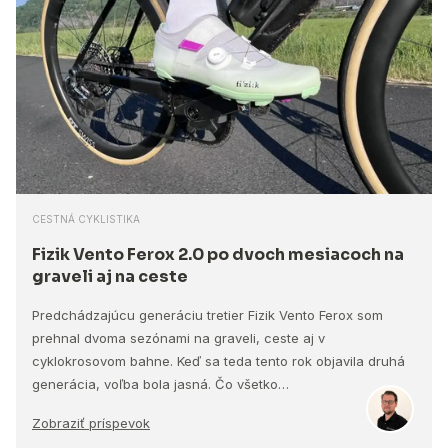
CESTNÁ CYKLISTIKA
Fizik Vento Ferox 2.0 po dvoch mesiacoch na
graveli aj na ceste
Predchádzajúcu generáciu tretier Fizik Vento Ferox som
prehnal dvoma sezónami na graveli, ceste aj v
cyklokrosovom bahne. Keď sa teda tento rok objavila druhá
generácia, voľba bola jasná. Čo všetko…
Zobraziť príspevok