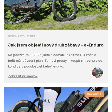
HORSKÁ CYKLISTIKA
Jak jsem objevil nový druh zábavy – e-Enduro
Na podzim roku 2025 jsem sledoval, jak firma DJI začala
bořit můj původní plán. Ten byl prostý – koupit si trochu více
kondice v podobě „lehkého“ e-biku.
Zobraziť príspevok
Recenzie