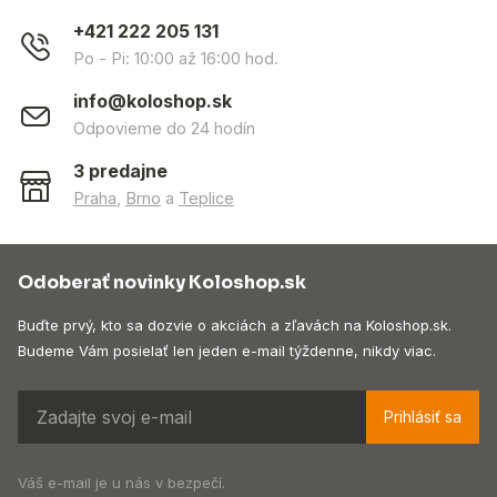
+421 222 205 131
Po - Pi: 10:00 až 16:00 hod.
info@koloshop.sk
Odpovieme do 24 hodín
3 predajne
Praha
,
Brno
a
Teplice
Odoberať novinky Koloshop.sk
Buďte prvý, kto sa dozvie o akciách a zľavách na Koloshop.sk.
Budeme Vám posielať len jeden e-mail týždenne, nikdy viac.
Prihlásiť sa
Váš e-mail je u nás v bezpečí.