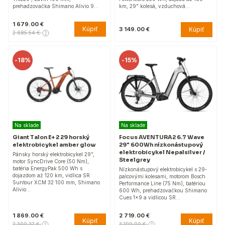
prehadzovačka Shimano Alivio 9…
km, 29" kolesá, vzduchová…
1 679.00 €
Kúpiť
Kúpiť
3 149.00 €
2 685.54 €
-
18%
-
15%
Na sklade
Na sklade
Giant Talon E+ 2 29 horský
Focus AVENTURA2 6.7 Wave
elektrobicykel amber glow
29" 600Wh nízkonástupový
elektrobicykel Nepalsilver /
Pánsky horský elektrobicykel 29",
Steelgrey
motor SyncDrive Core (50 Nm),
batéria EnergyPak 500 Wh s
Nízkonástupový elektrobicykel s 29-
dojazdom až 120 km, vidlica SR
palcovými kolesami, motorom Bosch
Suntour XCM 32 100 mm, Shimano
Performance Line (75 Nm), batériou
Alivio…
600 Wh, prehadzovačkou Shimano
Cues 1x9 a vidlicou SR…
1 869.00 €
2 719.00 €
Kúpiť
Kúpiť
2 300.37 €
3 199.00 €