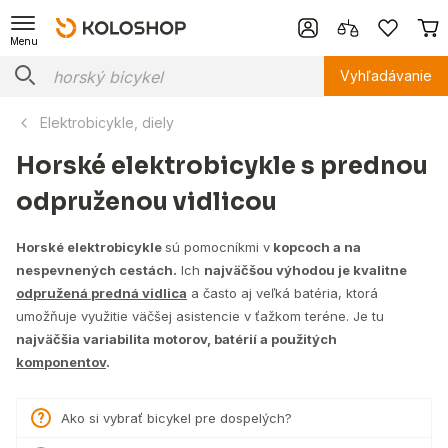
Menu
Vyhľadávanie
Elektrobicykle, diely
Horské elektrobicykle s prednou
odpruženou vidlicou
Horské elektrobicykle
sú pomocníkmi v
kopcoch a na
nespevnených cestách.
Ich
najväčšou výhodou je kvalitne
odpružená predná vidlica
a často aj veľká batéria, ktorá
umožňuje využitie väčšej asistencie v ťažkom teréne. Je tu
najväčšia variabilita motorov, batérií a použitých
komponentov
.
Ako si vybrať bicykel pre dospelých?