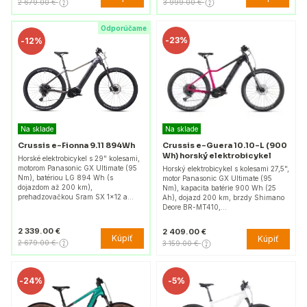
2 679.00 €
3 999.00 €
Odporúčame
-
23%
-
12%
Na sklade
Na sklade
Crussis e-Fionna 9.11 894Wh
Crussis e-Guera 10.10-L (900
Wh) horský elektrobicykel
Horské elektrobicykel s 29" kolesami,
motorom Panasonic GX Ultimate (95
Horský elektrobicykel s kolesami 27,5",
Nm), batériou LG 894 Wh (s
motor Panasonic GX Ultimate (95
dojazdom až 200 km),
Nm), kapacita batérie 900 Wh (25
prehadzovačkou Sram SX 1x12 a…
Ah), dojazd 200 km, brzdy Shimano
Deore BR-MT410,…
2 339.00 €
2 409.00 €
Kúpiť
Kúpiť
2 679.00 €
3 159.00 €
-
24%
-
5%