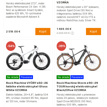
VZORKA
Horský elektrobicykel 27,5", motor
Bosch Performance CX Gen. 4 (85
Horský elektrobicykel s 29" kolesami,
Nm) so systémom Smart System,
motorom Sport Drive (90 Nm) a
batéria 625 Wh, 10-rýchlostné
integrovanou batériou 504 Wh,
osadenie Microshift Advent X.
radením microSHIFT ACOLYTE a
vidlicou RockShox Judy Silver TK…
1 469.00 €
Kúpiť
Kúpiť
2 519.00 €
2 230.99 €
-
54%
-
39%
Na sklade
Preverené
Na sklade
Preverené
Rock Machine VYÖRY e50-26
Rock Machine Storm e90-29
fatbike elektrobicykel Gloss
TOUR horský elektrobicykel
White VZORKA
Black/Olive VZORKA
Elektro fatbike, 26x4,8", batéria 504
Horský elektrobicykel s priemerom
Wh, krútiaci moment 85 Nm, dojazd
kolies 29 palcov, stredovým motorom
až 120 km, motor Shimano.
Sport Drive MD250S (90 Nm),
batériou 500 Wh, radením