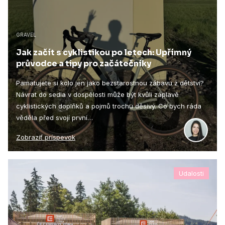
GRAVEL
Jak začít s cyklistikou po letech: Upřímný
průvodce a tipy pro začátečníky
Pamatujete si kolo jen jako bezstarostnou zábavu z dětství?
Návrat do sedla v dospělosti může být kvůli záplavě
cyklistických doplňků a pojmů trochu děsivý. Co bych ráda
věděla před svojí první…
Zobraziť príspevok
Udalosti