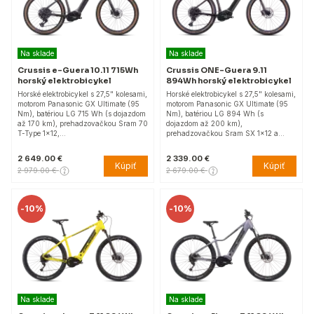
Na sklade
Na sklade
Crussis e-Guera 10.11 715Wh
Crussis ONE-Guera 9.11
horský elektrobicykel
894Wh horský elektrobicykel
Horské elektrobicykel s 27,5" kolesami,
Horské elektrobicykel s 27,5" kolesami,
motorom Panasonic GX Ultimate (95
motorom Panasonic GX Ultimate (95
Nm), batériou LG 715 Wh (s dojazdom
Nm), batériou LG 894 Wh (s
až 170 km), prehadzovačkou Sram 70
dojazdom až 200 km),
T-Type 1x12,…
prehadzovačkou Sram SX 1x12 a…
2 649.00 €
2 339.00 €
Kúpiť
Kúpiť
2 979.00 €
2 679.00 €
-
10%
-
10%
Na sklade
Na sklade