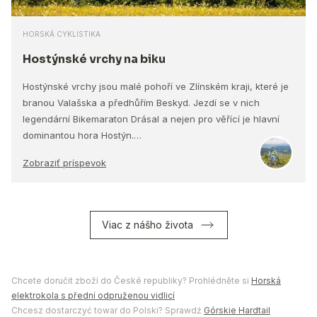
HORSKÁ CYKLISTIKA
Hostýnské vrchy na biku
Hostýnské vrchy jsou malé pohoří ve Zlínském kraji, které je
branou Valašska a předhůřím Beskyd. Jezdí se v nich
legendární Bikemaraton Drásal a nejen pro věřící je hlavní
dominantou hora Hostýn.…
Zobraziť príspevok
Viac z nášho života
Chcete doručit zboží do České republiky? Prohlédněte si
Horská
elektrokola s přední odpruženou vidlicí
Chcesz dostarczyć towar do Polski? Sprawdź
Górskie Hardtail