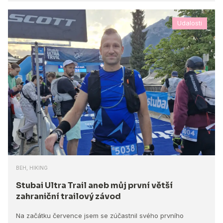
Udalosti
BEH, HIKING
Stubai Ultra Trail aneb můj první větší
zahraniční trailový závod
Na začátku července jsem se zúčastnil svého prvního