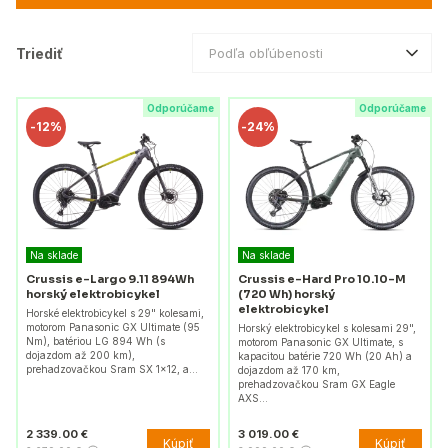
Triediť
Podľa obľúbenosti
Odporúčame
Odporúčame
-
12%
-
24%
Na sklade
Na sklade
Crussis e-Largo 9.11 894Wh
Crussis e-Hard Pro 10.10-M
horský elektrobicykel
(720 Wh) horský
elektrobicykel
Horské elektrobicykel s 29" kolesami,
motorom Panasonic GX Ultimate (95
Horský elektrobicykel s kolesami 29",
Nm), batériou LG 894 Wh (s
motorom Panasonic GX Ultimate, s
dojazdom až 200 km),
kapacitou batérie 720 Wh (20 Ah) a
prehadzovačkou Sram SX 1x12, a…
dojazdom až 170 km,
prehadzovačkou Sram GX Eagle
AXS…
2 339.00 €
3 019.00 €
Kúpiť
Kúpiť