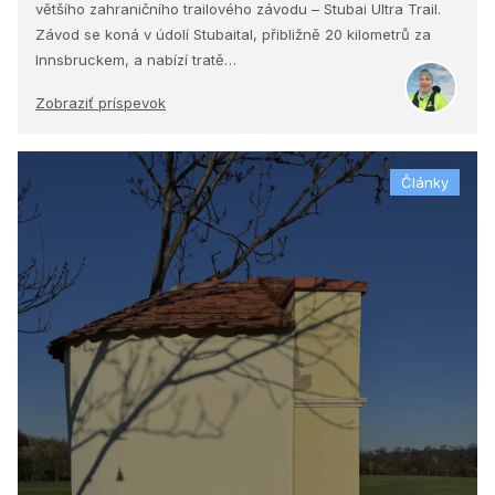
většího zahraničního trailového závodu – Stubai Ultra Trail.
Závod se koná v údolí Stubaital, přibližně 20 kilometrů za
Innsbruckem, a nabízí tratě…
Zobraziť príspevok
Články