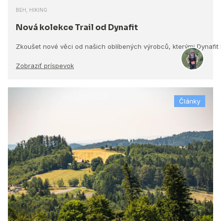
BEH, HIKING
Nová kolekce Trail od Dynafit
Zkoušet nové věci od našich oblíbených výrobců, kterými Dynafit
Zobraziť príspevok
Články