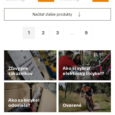
Načítať ďalšie produkty
1
2
3
9
...
Zľavy pre
Ako si vybrať
zákazníkov
elektrický bicykel?
Ako sa bicykel
odosiela?
Overené