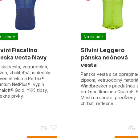
a sklade
Na sklade
lvini Fiscalino
Silvini Leggero
nska vesta Navy
pánska neónová
vesta
ska vesta, vetruodolná,
žná, zbaliteľná, materiály
Pánska vesta s celoprepína
en Stretch a Pertex®
zipsom, vetruodolný materiá
ntum NetPlus®, výplň
Windbreaker s priedušnou 
maloft® Gold, YKK zipsy,
pružnou tkaninou QuatroFL
lexné prvky.
Mesh na chrbte, predĺžený
chrbát, reflexné…