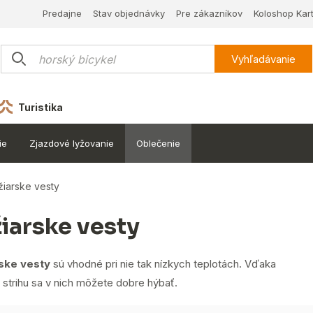
Predajne
Stav objednávky
Pre zákazníkov
Koloshop Kar
Vyhľadávanie
Turistika
ie
Zjazdové lyžovanie
Oblečenie
žiarske vesty
žiarske vesty
ske vesty
sú vhodné pri nie tak nízkych teplotách. Vďaka
 strihu sa v nich môžete dobre hýbať.