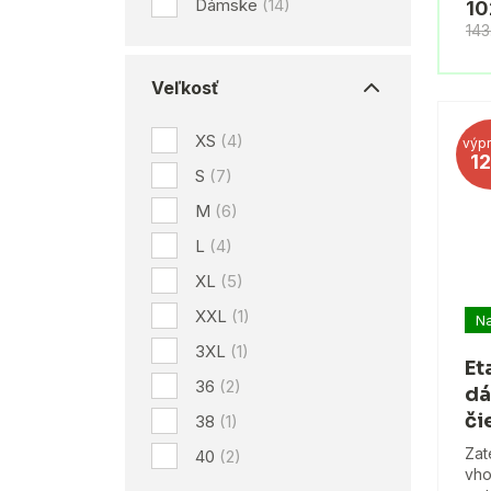
Dámske
(14)
10
143
Veľkosť
XS
(4)
výpr
1
S
(7)
M
(6)
L
(4)
XL
(5)
XXL
(1)
Na
3XL
(1)
Et
36
(2)
dá
či
38
(1)
Zat
40
(2)
vho