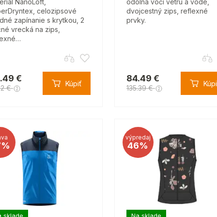
eriál NanoLoft,
odolná voči vetru a vode,
erDryntex, celozipsové
dvojcestný zips, reflexné
dné zapínanie s krytkou, 2
prvky.
né vrecká na zips,
lexné…
.49 €
84.49 €
Kúpiť
Kúpi
32 €
135.39 €
ava
výpredaj
7%
46%
 sklade
Na sklade