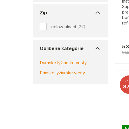
mat
Sup
pre
Zip
boč
ref
celozapínací
(27)
53
Oblíbené kategorie
61.
Dámske lyžiarske vesty
Pánske lyžiarske vesty
zľ
3
Na