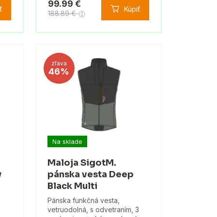
99.99 €
ť
Kúpiť
188.89 €
zľava
46%
Na sklade
Maloja SigotM.
y
pánska vesta Deep
Black Multi
Pánska funkčná vesta,
vetruodolná, s odvetraním, 3