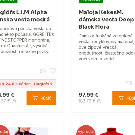
glöfs L.I.M Alpha
Maloja KekesM.
nska vesta modrá
dámska vesta Deep
Black Flora
doorová pánska vesta do
adného počasia, GORE-TEX
Dámska funkčná zateplená
WINDSTOPPER membrána,
vesta, recyklovaný materiál,
tex Quantum Air, vysoká
dve zipové vrecká,
edušnosť, reflexné prvky.
priedušnosť, čiastočne odo
voči vetru a vode.
09.24 €
s kódom:
Haglöfs5
4.99 €
97.99 €
Kúpiť
Kúpi
.77 €
182.72 €
edaj
výpredaj