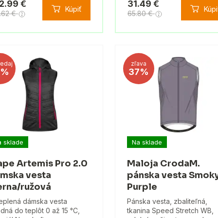
2.99 €
31.49 €
Kúpiť
Kúpi
.62 €
65.80 €
edaj
zľava
2%
37%
 sklade
Na sklade
ape Artemis Pro 2.0
Maloja CrodaM.
mska vesta
pánska vesta Smok
erna/ružová
Purple
eplená dámska vesta
Pánska vesta, zbaliteľná,
dná do teplôt 0 až 15 °C,
tkanina Speed ​​Stretch WB,