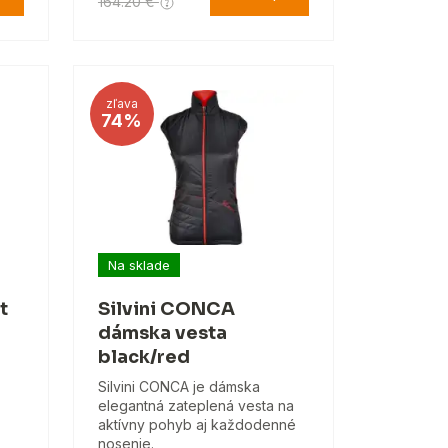
164.20 €
zľava
74%
Na sklade
t
Silvini CONCA
dámska vesta
black/red
Silvini CONCA je dámska
elegantná zateplená vesta na
aktívny pohyb aj každodenné
nosenie.