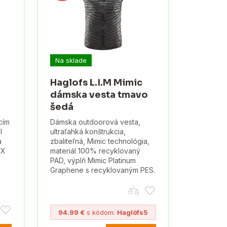
Na sklade
Haglofs L.I.M Mimic
dámska vesta tmavo
šedá
cím
Dámska outdoorová vesta,
l
ultraľahká konštrukcia,
a
zbaliteľná, Mimic technológia,
EX
materiál 100% recyklovaný
PAD, výplň Mimic Platinum
Graphene s recyklovaným PES.
94.99 €
s kódom:
Haglöfs5