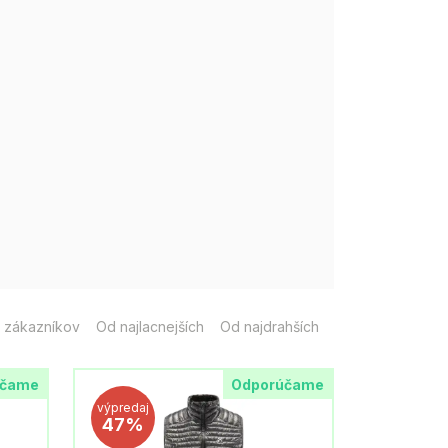
 zákazníkov
Od najlacnejších
Od najdrahších
účame
Odporúčame
výpredaj
47%