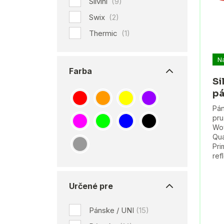
Silvini
(9)
Swix
(2)
Thermic
(1)
N
Farba
Si
pá
Pán
pru
Wov
Qua
Pri
ref
Určené pre
Pánske / UNI
(15)