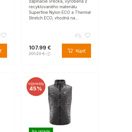
zapínacie vrecká, vyrobená z
recyklovaného materiálu
Superfine Nylon ECO a Thermal
Stretch ECO, vhodná na…
107.99 €
ť
Kúpiť
201.23 €
výpredaj
45%
Na sklade