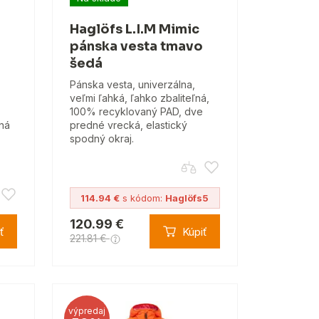
Haglöfs L.I.M Mimic
pánska vesta tmavo
šedá
Pánska vesta, univerzálna,
veľmi ľahká, ľahko zbaliteľná,
100% recyklovaný PAD, dve
lná
predné vrecká, elastický
spodný okraj.
114.94 €
s kódom:
Haglöfs5
120.99 €
ť
Kúpiť
221.81 €
výpredaj