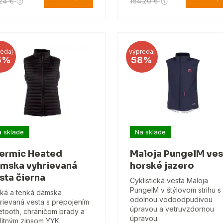
24 €
164.20 €
edaj
výpredaj
5%
58%
 sklade
Na sklade
ermic Heated
Maloja PungelM ves
mska vyhrievaná
horské jazero
sta čierna
Cyklistická vesta Maloja
PungelM v štýlovom strihu s
ká a tenká dámska
odolnou vodoodpudivou
rievaná vesta s prepojením
úpravou a vetruvzdornou
etooth, chráničom brady a
úpravou.
litným zipsom YYK.