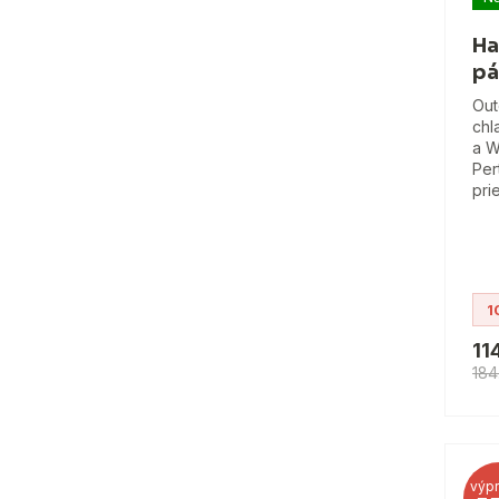
Ha
pá
Out
chl
a 
Per
pri
1
11
184
výpr