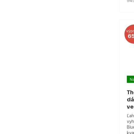
94.
výpr
6
Na
Th
dá
ve
Ľah
vyh
Blu
kva