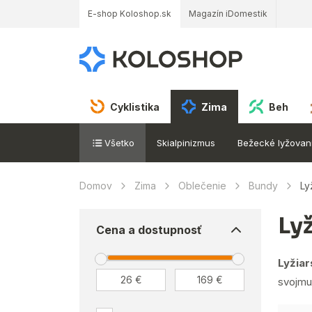
E-shop Koloshop.sk
Magazín iDomestik
Cyklistika
Zima
Beh
Všetko
Skialpinizmus
Bežecké lyžovan
Domov
Zima
Oblečenie
Bundy
Ly
Ly
Cena a dostupnosť
Lyžiar
svojmu