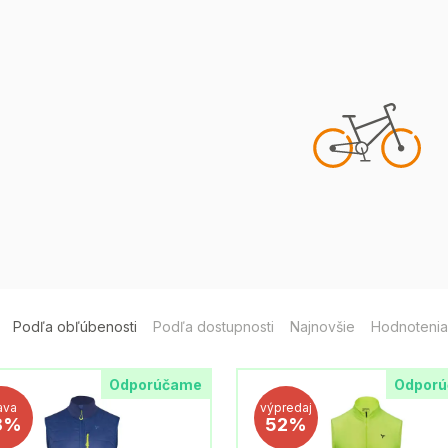
Podľa obľúbenosti
Podľa dostupnosti
Najnovšie
Hodnotenia
Odporúčame
Odpor
ava
výpredaj
8%
52%