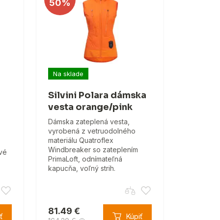
50%
Na sklade
Silvini Polara dámska
vesta orange/pink
Dámska zateplená vesta,
vyrobená z vetruodolného
materiálu Quatroflex
Windbreaker so zateplením
ové
PrimaLoft, odnímateľná
kapucňa, voľný strih.
81.49 €
ť
Kúpiť