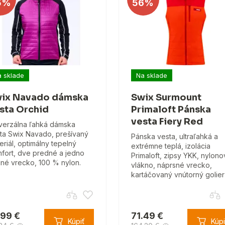
5%
56%
 sklade
Na sklade
ix Navado dámska
Swix Surmount
sta Orchid
Primaloft Pánska
vesta Fiery Red
verzálna ľahká dámska
ta Swix Navado, prešívaný
Pánska vesta, ultraľahká a
eriál, optimálny tepelný
extrémne teplá, izolácia
fort, dve predné a jedno
Primaloft, zipsy YKK, nylon
né vrecko, 100 % nylon.
vlákno, náprsné vrecko,
kartáčovaný vnútorný golier
.99 €
71.49 €
Kúpiť
Kúpi