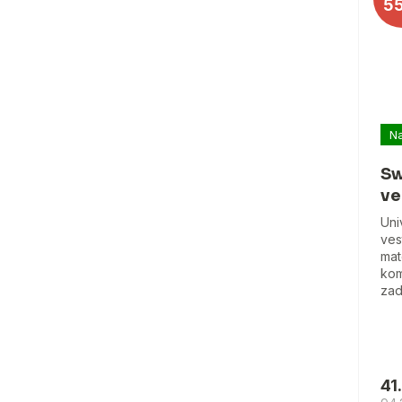
5
Na
Sw
ve
Uni
ves
mat
kom
zad
41