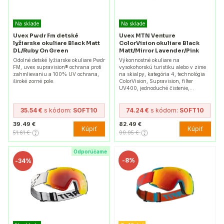
Na sklade
Na sklade
Uvex Pwdr Fm detské
Uvex MTN Venture
lyžiarske okuliare Black Matt
ColorVision okuliare Black
DL/Ruby On Green
Matt/Mirror Lavender/Pink
Odolné detské lyžiarske okuliare Pwdr
Výkonnostné okuliare na
FM, uvex supravision® ochrana proti
vysokohorskú turistiku alebo v zime
zahmlievaniu a 100% UV ochrana,
na skialpy, kategória 4, technológia
široké zorné pole.
ColorVision, Supravision, filter
UV400, jednoduché čistenie,…
35.54 €
s kódom:
SOFT10
74.24 €
s kódom:
SOFT10
39.49 €
82.49 €
Kúpiť
Kúpiť
51.61 €
99.95 €
Odporúčame
-
8%
-
34%