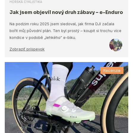
HORSKÁ CYKLISTIKA
Jak jsem objevil nový druh zábavy – e-Enduro
Na podzim roku 2025 jsem sledoval, jak firma DJI začala
bořit můj původní plán. Ten byl prostý – koupit si trochu více
kondice v podobě „lehkého“ e-biku.
Zobraziť príspevok
Recenzie