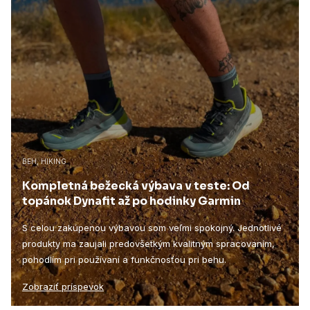
BEH, HIKING
Kompletná bežecká výbava v teste: Od
topánok Dynafit až po hodinky Garmin
S celou zakúpenou výbavou som veľmi spokojný. Jednotlivé
produkty ma zaujali predovšetkým kvalitným spracovaním,
pohodlím pri používaní a funkčnosťou pri behu.
Zobraziť príspevok