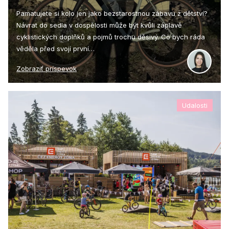
Pamatujete si kolo jen jako bezstarostnou zábavu z dětství?
Návrat do sedla v dospělosti může být kvůli záplavě
cyklistických doplňků a pojmů trochu děsivý. Co bych ráda
věděla před svojí první…
Zobraziť príspevok
Udalosti