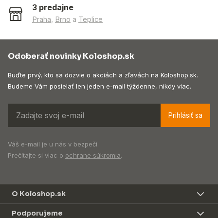
3 predajne
Praha
,
Brno
a
Teplice
Odoberať novinky Koloshop.sk
Buďte prvý, kto sa dozvie o akciách a zľavách na Koloshop.sk.
Budeme Vám posielať len jeden e-mail týždenne, nikdy viac.
Prihlásiť sa
Váš e-mail je u nás v bezpečí.
Prečítajte si viac o
ochrane súkromia
.
O Koloshop.sk
Podporujeme