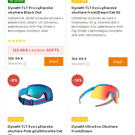
Na sklade
Za 10 dní
Dynafit TLT Pro Lyžiarske
Dynafit TLT Evo Lyžiarske
okuliare Black Out
okuliare Frost/Dawn Cat S2
Všestranné, ľahké lyžiarske okuliare s
Ultraľahké lyžiarske okuliare s
adaptívnymi sklami, UV ochranou,
hmotnosťou 63 g, kvalitné sklá s
patentovaným Anti-Fog Shield s
technológiou Evo, patentovaný Anti-
technológiou dvojitých skiel.
Fog Shield s technológiou dvojitého
skla proti zahmlievaniu.
123.49 €
s kódom:
SOFT5
129.99 €
154.99 €
Kúpiť
Kúpiť
199.92 €
169.93 €
-
8%
-
14%
Za 10 dní
Za 10 dní
Dynafit TLT Evo Lyžiarske
Dynafit Ultra Evo Okuliare
okuliare Pink glo/Silvretta Cat
Frost/Dawn