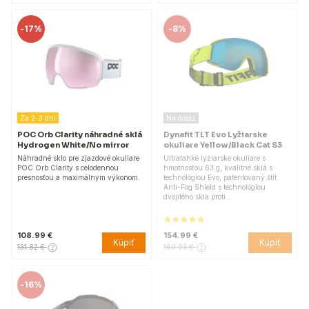
-
17%
-
8%
Za 2-3 dni
Na dotaz
POC Orb Clarity náhradné sklá
Dynafit TLT Evo Lyžiarske
Hydrogen White/No mirror
okuliare Yellow/Black Cat S3
Náhradné sklo pre zjazdové okuliare
Ultraľahké lyžiarske okuliare s
POC Orb Clarity s celodennou
hmotnosťou 63 g, kvalitné sklá s
presnosťou a maximálnym výkonom.
technológiou Evo, patentovaný štít
Anti-Fog Shield s technológiou
dvojitého skla proti…
108.99 €
154.99 €
Kúpiť
Kúpiť
131.82 €
169.93 €
-
16%