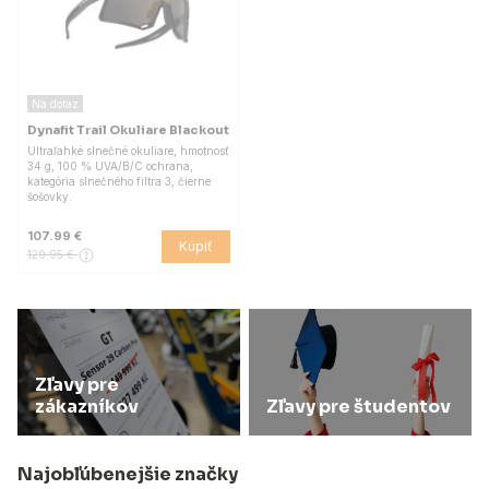
Na dotaz
Dynafit Trail Okuliare Blackout
Ultraľahké slnečné okuliare, hmotnosť
34 g, 100 % UVA/B/C ochrana,
kategória slnečného filtra 3, čierne
šošovky.
107.99 €
Kúpiť
129.95 €
Zľavy pre
zákazníkov
Zľavy pre študentov
Najobľúbenejšie značky