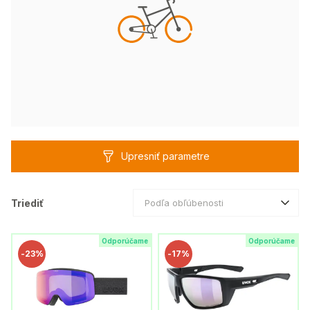
Upresniť parametre
Triediť
Podľa obľúbenosti
Odporúčame
Odporúčame
-
23%
-
17%