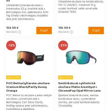
S3
Ultraľahké okuliare na horské aktivity,
100 % UVA/B/C, hmotnosť 31 g,
Ultraľahké lyžiarske okuliare s
vysoký kontrast, veľké zorné pole,
hmotnosťou 63 g, kvalitné sklá s
Grilamid TR90.
technológiou Evo, patentovaný Anti-
Fog Shield s technológiou dvojitého
skla proti zahmlievaniu.
154.99 €
136.99 €
Kúpiť
Kúpiť
169.93 €
159.93 €
-
13%
-
21%
Za 2-3 dni
Za 2-3 dni
POC Retina lyžiarske okuliare
Smith Bobcat cyklistické
Uranium Black/Partly Sunny
okuliare Matte Amethyst +
Orange
ChromaPop Opal Mirror Lens
POC Retina sú okuliare s extra veľkým
Športové slnečné okuliare, menšia
zorníkom, cylindrické sklá s
konštrukcia rámu, vymeniteľné
technológiou Carl Zeiss Clarity,
zorníky, pre vyšší kontrast šošovky
Antifog úprava proti zahmlievaniu,
ChromaPop.
hydrofóbna a oleofóbna…