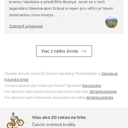
branou Valašska a předhůřím Beskyd. Jezdí se v nich
legendární Bikemaraton Drásal a nejen pro věřící je hlavní
dominantou hora Hostýn.…
Zobraziť príspevok
Viac z nášho života
Chcete doručit zboží do České republiky? Prohlédněte si
Sjezdové
lyžařské brýle
Chcesz dostarczyć towar do Polski? Sprawdź
Narciarskie
Für Versand nach Deutschland, besuchen Sie bitte
Abfahrtsskibrille
Für Versand nach Österreich, besuchen Sie bitte
Abfahrtsskibrille
Viac ako 20 rokov na trhu
Časom overená kvalita