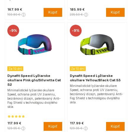
167.99 €
185.99 €
Kúpiť
Kúpiť
193.80 €
235.50 €
-
9%
-
9%
Za 10 dní
Za 10 dní
Dynafit Speed Lyžiarske
Dynafit Speed Lyžiarske
okuliare Pink glo/Silvretta Cat
okuliare Yellow/Black Cat S3
S2
Minimalistické lyžiarske okuliare
Speed, ochrana proti UV žiareniu,
Minimalistické lyžiarske okuliare
bezrámový dizajn, patentovaný Anti-
Speed, ochrana proti UV žiareniu,
Fog Shield s technológiou dvojitého
bezrámový dizajn, patentovaný Anti-
skla.
Fog Shield s technológiou dvojitého
skla.
117.99 €
117.99 €
Kúpiť
Kúpiť
129.95 €
129.95 €