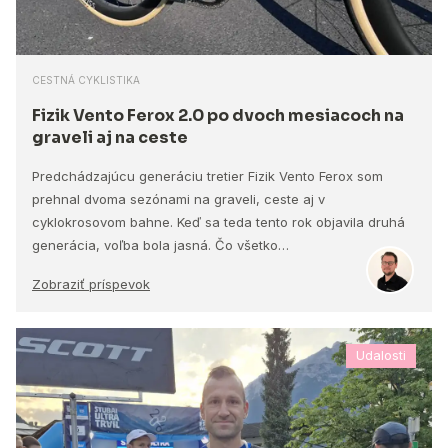
CESTNÁ CYKLISTIKA
Fizik Vento Ferox 2.0 po dvoch mesiacoch na
graveli aj na ceste
Predchádzajúcu generáciu tretier Fizik Vento Ferox som
prehnal dvoma sezónami na graveli, ceste aj v
cyklokrosovom bahne. Keď sa teda tento rok objavila druhá
generácia, voľba bola jasná. Čo všetko…
Zobraziť príspevok
Udalosti