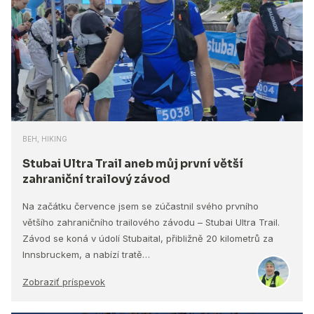
BEH, HIKING
Stubai Ultra Trail aneb můj první větší
zahraniční trailový závod
Na začátku července jsem se zúčastnil svého prvního
většího zahraničního trailového závodu – Stubai Ultra Trail.
Závod se koná v údolí Stubaital, přibližně 20 kilometrů za
Innsbruckem, a nabízí tratě…
Zobraziť príspevok