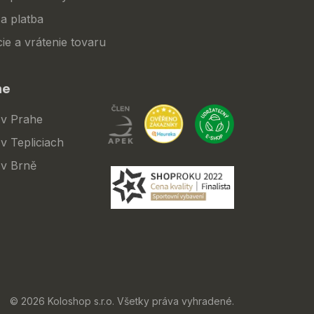
a platba
ie a vrátenie tovaru
ne
 v Prahe
v Tepliciach
 v Brně
© 2026 Koloshop s.r.o. Všetky práva vyhradené.