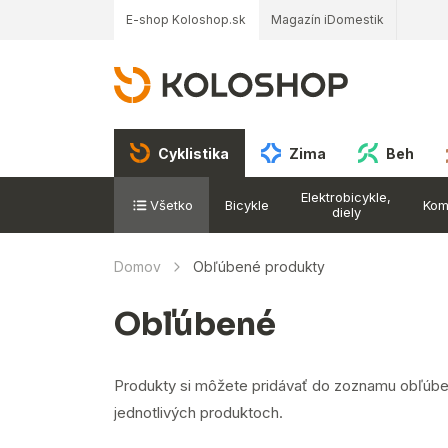
E-shop Koloshop.sk
Magazín iDomestik
Cyklistika
Zima
Beh
Elektrobicykle,
Všetko
Bicykle
Kom
diely
Domov
Obľúbené produkty
Obľúbené
Produkty si môžete pridávať do zoznamu obľúb
jednotlivých produktoch.