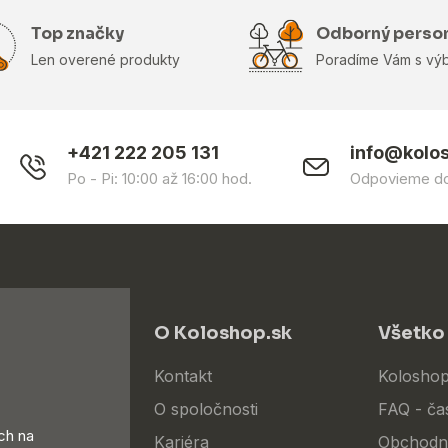
Top značky
Odborný perso
Len overené produkty
Poradíme Vám s vý
+421 222 205 131
info@kolo
Po - Pi: 10:00 až 16:00 hod.
Odpovieme do
O Koloshop.sk
Všetko
Kontakt
Koloshop
O spoločnosti
FAQ - ča
ch na
Kariéra
Obchodn