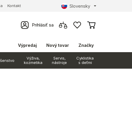
Slovensky
ta
Kontakt
Prihlásiť sa
Výpredaj
Nový tovar
Značky
Výživa,
Servis,
Cyklistika
ušenstvo
kozmetika
nástroje
s deťmi