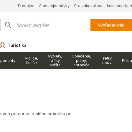
Predajne
Stav objednávky
Pre zákazníkov
Koloshop Kar
Vyhľadávanie
Turistika
Výplety,
Oblečenie,
Vidlice,
Tretry,
ponenty
ráfiky,
prilby,
Prísl
tlmiče
obuv
plášte
chrániče
ených pomocou malého srdiečka pri