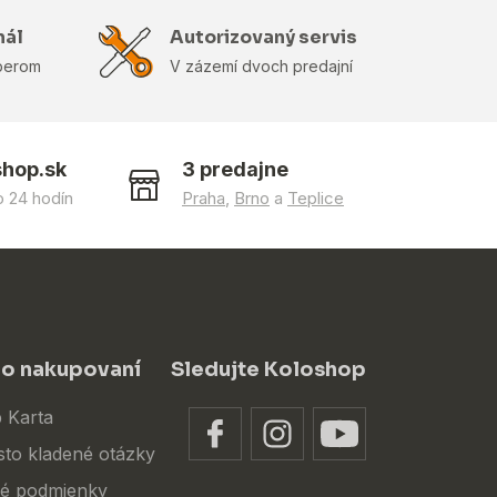
nál
Autorizovaný servis
berom
V zázemí dvoch predajní
shop.sk
3 predajne
 24 hodín
Praha
,
Brno
a
Teplice
 o nakupovaní
Sledujte Koloshop
 Karta
sto kladené otázky
é podmienky