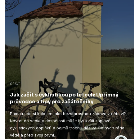
GRAVEL
Jak začít s cyklistikou po letech: Upřímný
průvodce a tipy pro začátečníky
Pamatujete si kolo jen jako bezstarostnou zábavu z dětství?
Návrat do sedla v dospělosti může být kvůli záplavě
cyklistických doplňků a pojmů trochu děsivý. Co bych ráda
věděla před svojí první…