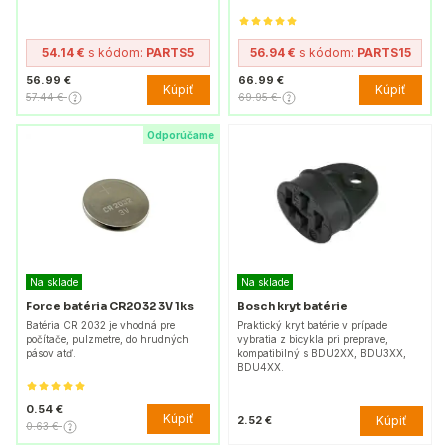
54.14 €
s kódom:
PARTS5
56.94 €
s kódom:
PARTS15
56.99 €
66.99 €
Kúpiť
Kúpiť
57.44 €
69.95 €
Odporúčame
Na sklade
Na sklade
Force batéria CR2032 3V 1ks
Bosch kryt batérie
Batéria CR 2032 je vhodná pre
Praktický kryt batérie v prípade
počítače, pulzmetre, do hrudných
vybratia z bicykla pri preprave,
pásov atď.
kompatibilný s BDU2XX, BDU3XX,
BDU4XX.
0.54 €
Kúpiť
Kúpiť
2.52 €
0.63 €