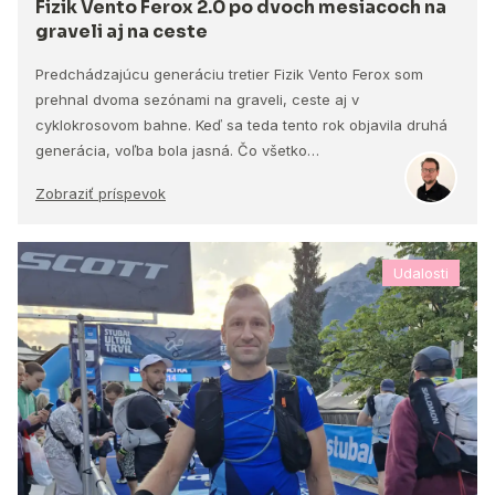
Fizik Vento Ferox 2.0 po dvoch mesiacoch na
graveli aj na ceste
Predchádzajúcu generáciu tretier Fizik Vento Ferox som
prehnal dvoma sezónami na graveli, ceste aj v
cyklokrosovom bahne. Keď sa teda tento rok objavila druhá
generácia, voľba bola jasná. Čo všetko…
Zobraziť príspevok
Udalosti