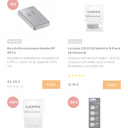
-
4%
Na dotaz
Na dotaz
Bezdrôtová powerbanka SP
Lezyne CR 2032 batérie 8 Pack
SPC+
strieborná
Bezdrôtová powerbanka kompatibilná
Súprava náhradných batérií CR2032
s SPC+, výkon 10 W, kapacita 5000
určených pre svetlá Lezyne Femto,
mA.
tachometre, pulzmetre atď.
82.49 €
Kúpiť
Kúpiť
12.19 €
86.74 €
-
26%
-
90%