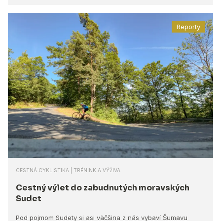
Reporty
CESTNÁ CYKLISTIKA | TRÉNINK A VÝŽIVA
Cestný výlet do zabudnutých moravských
Sudet
Pod pojmom Sudety si asi väčšina z nás vybaví Šumavu