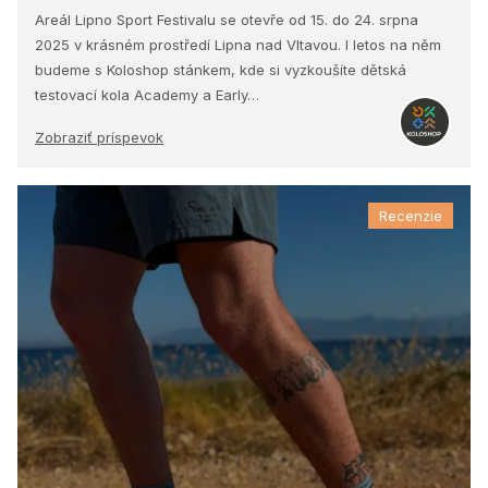
Areál Lipno Sport Festivalu se otevře od 15. do 24. srpna
2025 v krásném prostředí Lipna nad Vltavou. I letos na něm
budeme s Koloshop stánkem, kde si vyzkoušíte dětská
testovací kola Academy a Early…
Zobraziť príspevok
Recenzie