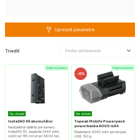
Upresniť parametre
Triediť
Podľa obľúbenosti
Odporúčame
Odporúčame
-
4%
Na sklade
Na sklade
Insta360 X5 akumulátor
Topeak Mobile Powerpack
powerbanka 6000 mAh
Nabíjateľná batéria pre kameru
Insta360 X5, kapacita 2400 mAh,
Powerbank 6000 mAh pre bicykel,
výdrž až 185 minút pri 5K/24 fps.
USB, 160 g