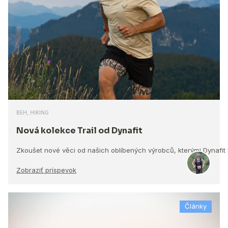
BEH, HIKING
Nová kolekce Trail od Dynafit
Zkoušet nové věci od našich oblíbených výrobců, kterými Dynafit
Zobraziť príspevok
Články