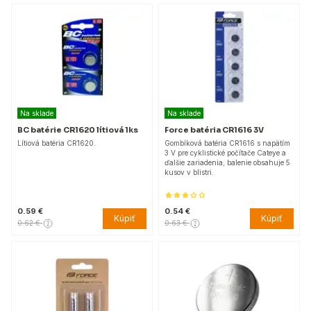
Na sklade
Na sklade
BC batérie CR1620 lítiová 1ks
Force batéria CR1616 3V
Lítiová batéria CR1620.
Gombíková batéria CR1616 s napätím
3 V pre cyklistické počítače Cateye a
ďalšie zariadenia; balenie obsahuje 5
kusov v blistri.
0.59 €
0.54 €
Kúpiť
Kúpiť
0.62 €
0.63 €