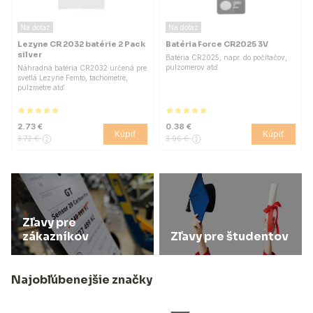
Na dotaz
Na dotaz
Lezyne CR 2032 batérie 2 Pack
Batéria Force CR2025 3V
silver
Batéria CR2025, napr. do počítačov,
pulzomerov atď.
Náhradná batéria CR2032 určená pre
svetlá Lezyne Femto, tachometre,
pulzmetre atď.
2.73 €
0.38 €
Kúpiť
Kúpiť
3.72 €
3.96 €
Zľavy pre
zákazníkov
Zľavy pre študentov
Najobľúbenejšie značky