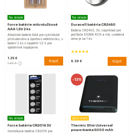
Na sklade
Na sklade
Force batérie mikrotužkové
Duracell batéria CR2450
AAA 1,5V 2 ks
Batéria CR2450, 3V, napríklad pre
počítače SIGMA ROX a iné, uvedená
Alkalické batérie AAA pre cyklistické
cena je za 1 ks.
príslušenstvo a športovú elektroniku; v
balení 2 ks s napätím 1,5 V pre
spoľahlivé napájanie.
1.25 €
Kúpiť
Kúpiť
6.59 €
1.46 €
-
13%
Na sklade
Za 2-3 dni
Force batéria CR2016 3V
Thermic Slim Universal
powerbanka 5000 mAh
Gombíková batéria CR2016 pre