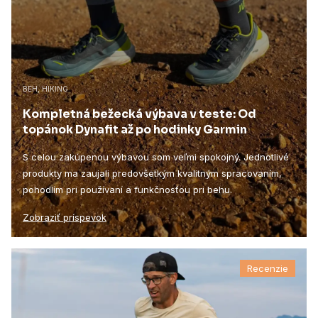
BEH, HIKING
Kompletná bežecká výbava v teste: Od
topánok Dynafit až po hodinky Garmin
S celou zakúpenou výbavou som veľmi spokojný. Jednotlivé
produkty ma zaujali predovšetkým kvalitným spracovaním,
pohodlím pri používaní a funkčnosťou pri behu.
Zobraziť príspevok
Recenzie