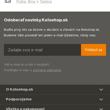
Praha
,
Brno
a
Teplice
Odoberať novinky Koloshop.sk
Buďte prvý, kto sa dozvie o akciách a zľavách na Koloshop.sk.
Budeme Vám posielať len jeden e-mail týždenne, nikdy viac.
Prihlásiť sa
Váš e-mail je u nás v bezpečí.
Prečítajte si viac o
ochrane súkromia
.
O Koloshop.sk
Podporujeme
Všetko o nakupovaní