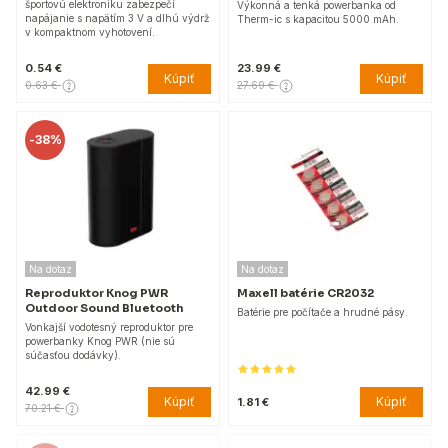
športovú elektroniku zabezpečí
Výkonná a tenká powerbanka od
napájanie s napätím 3 V a dlhú výdrž
Therm-ic s kapacitou 5000 mAh.
v kompaktnom vyhotovení.
0.54 €
23.99 €
Kúpiť
Kúpiť
0.63 €
27.69 €
-
38%
Na dotaz
Na dotaz
Reproduktor Knog PWR
Maxell batérie CR2032
Outdoor Sound Bluetooth
Batérie pre počítače a hrudné pásy.
Vonkajší vodotesný reproduktor pre
powerbanky Knog PWR (nie sú
súčasťou dodávky).
42.99 €
Kúpiť
Kúpiť
1.81 €
70.21 €