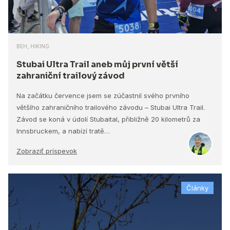
BEH, HIKING
Stubai Ultra Trail aneb můj první větší
zahraniční trailový závod
Na začátku července jsem se zúčastnil svého prvního
většího zahraničního trailového závodu – Stubai Ultra Trail.
Závod se koná v údolí Stubaital, přibližně 20 kilometrů za
Innsbruckem, a nabízí tratě…
Zobraziť príspevok
Články