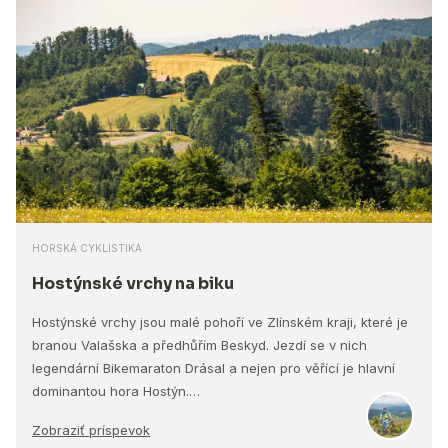
HORSKÁ CYKLISTIKA
Hostýnské vrchy na biku
Hostýnské vrchy jsou malé pohoří ve Zlínském kraji, které je
branou Valašska a předhůřím Beskyd. Jezdí se v nich
legendární Bikemaraton Drásal a nejen pro věřící je hlavní
dominantou hora Hostýn.…
Zobraziť príspevok