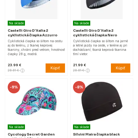
Na sklade
Na sklade
Castelli Giro D´Italia 2
Castelli Giro D´Italia 2
cyklistická čiapka Azzurro
cyklistická čiapka Nero
Cyklistická čiapka so šiltom na cestu
Cyklistická čiapka so šiltom na jarné
aj do terénu, z tkanej keprovej
a letné jazdy na ceste, v teréne aj pri
tkaniny, chráni pred vetrom; hmotnosť
dochádzaní; tkaná keprová tkanina
čiapky 28 g, modrá.
tlmí vietor.
23.99 €
21.99 €
Kúpiť
Kúpiť
28.81 €
28.81 €
-
9%
-
8%
Na sklade
Na sklade
Cycology Secret Garden
Silvini Maira čiapka black