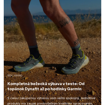
BEH, HIKING
Kompletná bežecká výbava v teste: Od
topánok Dynafit až po hodinky Garmin
S celou zakúpenou výbavou som veľmi spokojný. Jednotlivé
produkty ma zaujali predovšetkým kvalitným spracovaním,