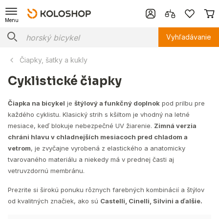
Menu
Vyhľadávanie
Čiapky, šatky a kukly
Cyklistické čiapky
Čiapka na bicykel
je
štýlový a funkčný doplnok
pod prilbu pre
každého cyklistu. Klasický strih s kšiltom je vhodný na letné
mesiace, keď blokuje nebezpečné UV žiarenie.
Zimná verzia
chráni hlavu v chladnejších mesiacoch pred chladom a
vetrom
, je zvyčajne vyrobená z elastického a anatomicky
tvarovaného materiálu a niekedy má v prednej časti aj
vetruvzdornú membránu.
Prezrite si širokú ponuku rôznych farebných kombinácií a štýlov
od kvalitných značiek, ako sú
Castelli, Cinelli, Silvini a ďalšie.