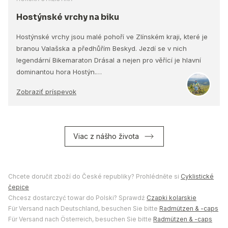
Hostýnské vrchy na biku
Hostýnské vrchy jsou malé pohoří ve Zlínském kraji, které je
branou Valašska a předhůřím Beskyd. Jezdí se v nich
legendární Bikemaraton Drásal a nejen pro věřící je hlavní
dominantou hora Hostýn.…
Zobraziť príspevok
Viac z nášho života
Chcete doručit zboží do České republiky? Prohlédněte si
Cyklistické
čepice
Chcesz dostarczyć towar do Polski? Sprawdź
Czapki kolarskie
Für Versand nach Deutschland, besuchen Sie bitte
Radmützen & -caps
Für Versand nach Österreich, besuchen Sie bitte
Radmützen & -caps