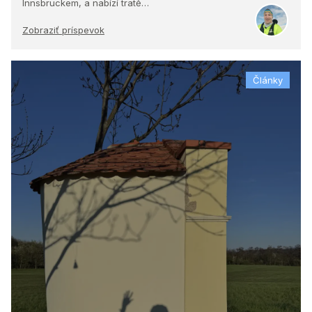
Innsbruckem, a nabízí tratě…
Zobraziť príspevok
Články