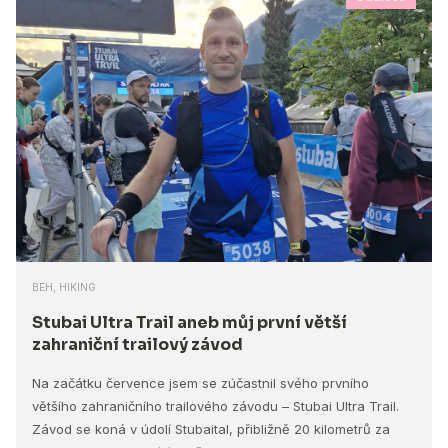
BEH, HIKING
Stubai Ultra Trail aneb můj první větší
zahraniční trailový závod
Na začátku července jsem se zúčastnil svého prvního
většího zahraničního trailového závodu – Stubai Ultra Trail.
Závod se koná v údolí Stubaital, přibližně 20 kilometrů za