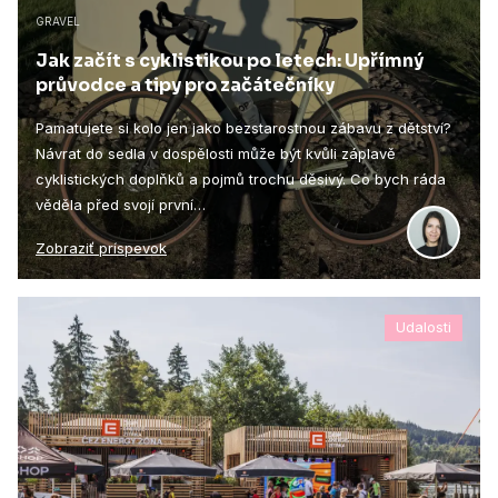
GRAVEL
Jak začít s cyklistikou po letech: Upřímný
průvodce a tipy pro začátečníky
Pamatujete si kolo jen jako bezstarostnou zábavu z dětství?
Návrat do sedla v dospělosti může být kvůli záplavě
cyklistických doplňků a pojmů trochu děsivý. Co bych ráda
věděla před svojí první…
Zobraziť príspevok
Udalosti