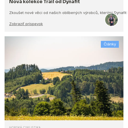
Nová kolekce Trail od Dynafit
Zkoušet nové věci od našich oblíbených výrobců, kterými Dynafit
Zobraziť príspevok
Články
HORSKÁ CYKLISTIKA