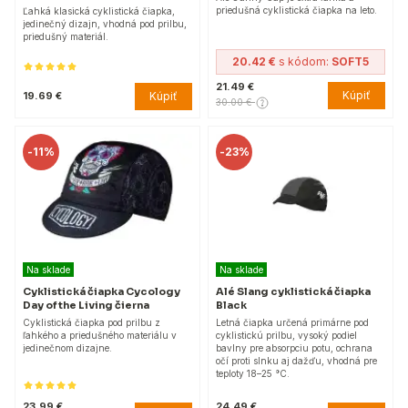
priedušná cyklistická čiapka na leto.
Ľahká klasická cyklistická čiapka,
jedinečný dizajn, vhodná pod prilbu,
priedušný materiál.
20.42 €
s kódom:
SOFT5
21.49 €
Kúpiť
Kúpiť
19.69 €
30.00 €
-
11%
-
23%
Na sklade
Na sklade
Cyklistická čiapka Cycology
Alé Slang cyklistická čiapka
Day of the Living čierna
Black
Cyklistická čiapka pod prilbu z
Letná čiapka určená primárne pod
ľahkého a priedušného materiálu v
cyklistickú prilbu, vysoký podiel
jedinečnom dizajne.
bavlny pre absorpciu potu, ochrana
očí proti slnku aj dažďu, vhodná pre
teploty 18–25 °C.
23.99 €
24.49 €