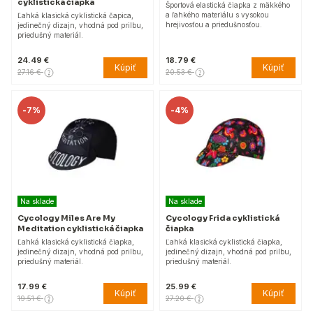
cyklistická čiapka
Športová elastická čiapka z mäkkého
a ľahkého materiálu s vysokou
Ľahká klasická cyklistická čapica,
hrejivosťou a priedušnosťou.
jedinečný dizajn, vhodná pod prilbu,
priedušný materiál.
24.49 €
18.79 €
Kúpiť
Kúpiť
27.16 €
20.53 €
-
7%
-
4%
Na sklade
Na sklade
Cycology Miles Are My
Cycology Frida cyklistická
Meditation cyklistická čiapka
čiapka
Ľahká klasická cyklistická čiapka,
Ľahká klasická cyklistická čiapka,
jedinečný dizajn, vhodná pod prilbu,
jedinečný dizajn, vhodná pod prilbu,
priedušný materiál.
priedušný materiál.
17.99 €
25.99 €
Kúpiť
Kúpiť
19.51 €
27.20 €