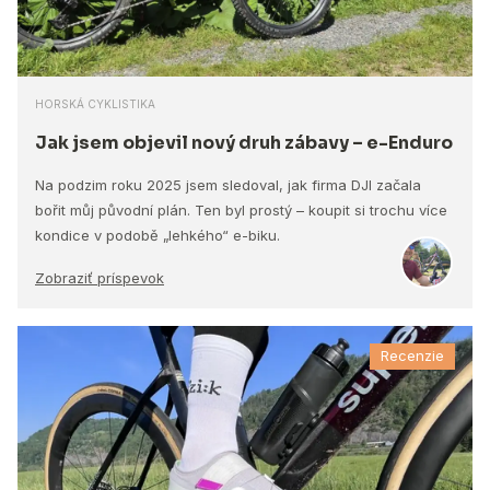
HORSKÁ CYKLISTIKA
Jak jsem objevil nový druh zábavy – e-Enduro
Na podzim roku 2025 jsem sledoval, jak firma DJI začala
bořit můj původní plán. Ten byl prostý – koupit si trochu více
kondice v podobě „lehkého“ e-biku.
Zobraziť príspevok
Recenzie