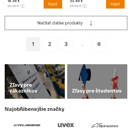
18.39 €
22.49 €
Kúpiť
Kúpiť
26.46 €
24.36 €
Načítať ďalšie produkty
1
2
3
6
...
Zľavy pre
zákazníkov
Zľavy pre študentov
Najobľúbenejšie značky