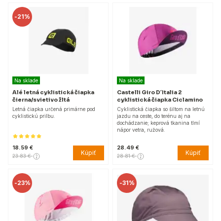
-
21%
Na sklade
Na sklade
Alé letná cyklistická čiapka
Castelli Giro D´Italia 2
čierna/svietivo žltá
cyklistická čiapka Ciclamino
Letná čiapka určená primárne pod
Cyklistická čiapka so šiltom na letnú
cyklistickú prilbu.
jazdu na ceste, do terénu aj na
dochádzanie; keprová tkanina tlmí
nápor vetra, ružová.
18.59 €
28.49 €
Kúpiť
Kúpiť
23.83 €
28.81 €
-
23%
-
31%