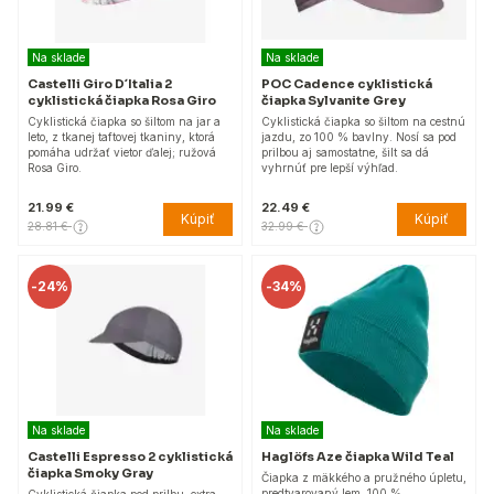
Na sklade
Na sklade
Castelli Giro D´Italia 2
POC Cadence cyklistická
cyklistická čiapka Rosa Giro
čiapka Sylvanite Grey
Cyklistická čiapka so šiltom na jar a
Cyklistická čiapka so šiltom na cestnú
leto, z tkanej taftovej tkaniny, ktorá
jazdu, zo 100 % bavlny. Nosí sa pod
pomáha udržať vietor ďalej; ružová
prilbou aj samostatne, šilt sa dá
Rosa Giro.
vyhrnúť pre lepší výhľad.
21.99 €
22.49 €
Kúpiť
Kúpiť
28.81 €
32.99 €
-
24%
-
34%
Na sklade
Na sklade
Castelli Espresso 2 cyklistická
Haglöfs Aze čiapka Wild Teal
čiapka Smoky Gray
Čiapka z mäkkého a pružného úpletu,
predtvarovaný lem, 100 %
Cyklistická čiapka pod prilbu, extra