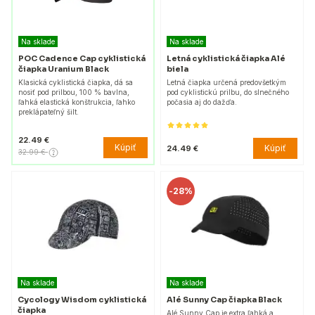
Na sklade
Na sklade
POC Cadence Cap cyklistická
Letná cyklistická čiapka Alé
čiapka Uranium Black
biela
Klasická cyklistická čiapka, dá sa
Letná čiapka určená predovšetkým
nosiť pod prilbou, 100 % bavlna,
pod cyklistickú prilbu, do slnečného
ľahká elastická konštrukcia, ľahko
počasia aj do dažďa.
preklápateľný šilt.
22.49 €
Kúpiť
Kúpiť
24.49 €
32.99 €
-
28%
Na sklade
Na sklade
Cycology Wisdom cyklistická
Alé Sunny Cap čiapka Black
čiapka
Alé Sunny Cap je extra ľahká a