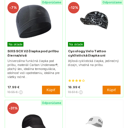
Odporúčame
Odporúčame
-
7%
-
12%
Na sklade
Na sklade
SIXS SCX V2 čiapka pod prilbu
Cycology Velo Tattoo
čierna/sivá
cyklistická čiapka uni
Univerzálna funkčná čiapka pod
štýlová cyklistická čiapka, jedinečný
prilbu, materiál Carbon Underwear®,
dizajn, vhodná na prilbu.
plochý šev, ideálna termoregulácia,
odolnosť voči opotrebeniu, ideálna pre
všetky ročné…
17.99 €
16.99 €
Kúpiť
Kúpiť
19.55 €
19.51 €
Odporúčame
-
31%