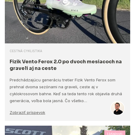
CESTNÁ CYKLISTIKA
Fizik Vento Ferox 2.0 po dvoch mesiacoch na
graveli aj na ceste
Predchádzajúcu generáciu tretier Fizik Vento Ferox som
prehnal dvoma sezónami na graveli, ceste aj v
cyklokrosovom bahne. Keď sa teda tento rok objavila druhá
generácia, voľba bola jasná. Čo všetko…
Zobraziť príspevok
Udalosti