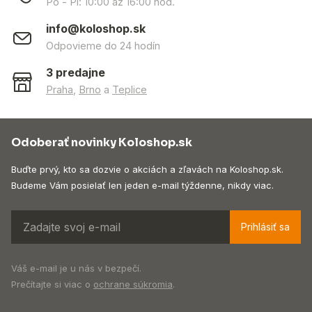
Po - Pi: 10:00 až 16:00 hod.
info@koloshop.sk
Odpovieme do 24 hodín
3 predajne
Praha
,
Brno
a
Teplice
Odoberať novinky Koloshop.sk
Buďte prvý, kto sa dozvie o akciách a zľavách na Koloshop.sk.
Budeme Vám posielať len jeden e-mail týždenne, nikdy viac.
Prihlásiť sa
Váš e-mail je u nás v bezpečí.
Prečítajte si viac o
ochrane súkromia
.