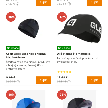
Kúpiť
Kúpiť
27.20 €
32.06 €
-
55%
-
17%
Na sklade
Na sklade
Craft Core Essence Thermal
Alé čiapka čierna/biela
čiapka čierna
Letná čiapka určená primárne pod
cyklistickú prilbu.
Športová zateplená čiapka, priedušný
a hrejivý materiál, česaný flís z
vnútornej strany.
9.69 €
19.69 €
Kúpiť
Kúpiť
22.00 €
23.83 €
-
16%
-
23%