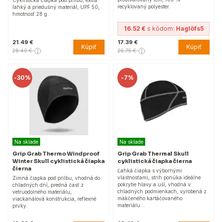
recyklovaný polyester.
ľahký a priedušný materiál, UPF 50,
hmotnosť 28 g.
16.52 €
s kódom:
Haglöfs5
21.49 €
17.39 €
Kúpiť
Kúpiť
28.40 €
26.75 €
-
30%
-
7%
Na sklade
Na sklade
Grip Grab Thermo Windproof
Grip Grab Thermal Skull
Winter Skull cyklistická čiapka
cyklistická čiapka čierna
čierna
Ľahká čiapka s výbornými
vlastnosťami, strih ponúka ideálne
Zimná čiapka pod prilbu, vhodná do
pokrytie hlavy a uší, vhodná v
chladných dní, predná časť z
chladných podmienkach, vyrobená z
vetruodolného materiálu,
mäkčeného kartáčovaného
viackanálová konštrukcia, reflexné
materiálu…
prvky.