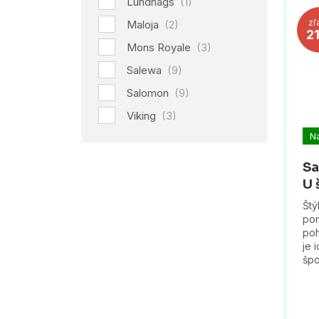
Lundhags
(1)
zľ
Maloja
(2)
2
Mons Royale
(3)
Salewa
(9)
Salomon
(9)
Viking
(3)
N
Sa
U 
Štý
pon
poh
je 
špo