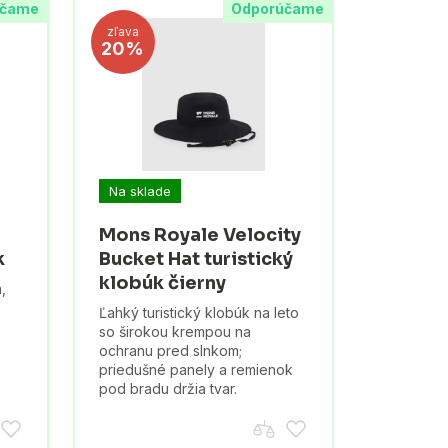
účame
Odporúčame
zľava
20%
Na sklade
Mons Royale Velocity
k
Bucket Hat turistický
klobúk čierny
,
Ľahký turistický klobúk na leto
so širokou krempou na
ochranu pred slnkom;
priedušné panely a remienok
pod bradu držia tvar.