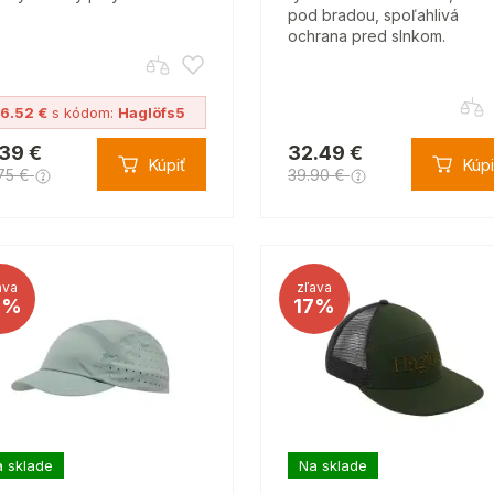
pod bradou, spoľahlivá
ochrana pred slnkom.
16.52 €
s kódom:
Haglöfs5
.39 €
32.49 €
Kúpiť
Kúpi
75 €
39.90 €
ava
zľava
8%
17%
 sklade
Na sklade