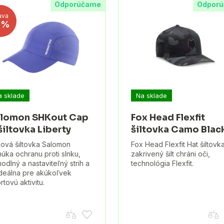
Odporúčame
Odpor
ava
1%
a sklade
Na sklade
lomon SHKout Cap
Fox Head Flexfit
šiltovka Liberty
šiltovka Camo Blac
lová šiltovka Salomon
Fox Head Flexfit Hat šiltovka
úka ochranu proti slnku,
zakrivený šilt chráni oči,
odlný a nastaviteľný strih a
technológia Flexfit.
ideálna pre akúkoľvek
rtovú aktivitu.