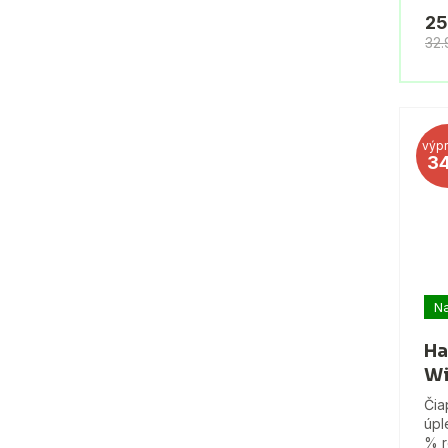
25
32
výpr
3
Na
Ha
Wi
Čia
úpl
% r