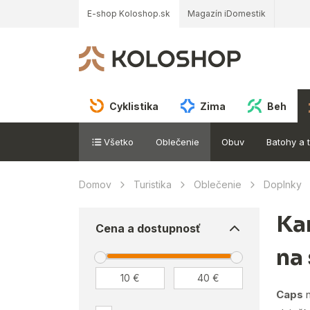
E-shop Koloshop.sk
Magazín iDomestik
Cyklistika
Zima
Beh
Všetko
Oblečenie
Obuv
Batohy a 
Domov
Turistika
Oblečenie
Doplnky
Ka
Cena a dostupnosť
na
Caps
n