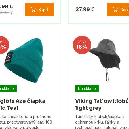
.99 €
37.99 €
Kúpiť
Kúpi
.92 €
edaj
zľava
4%
18%
 sklade
Na sklade
glöfs Aze čiapka
Viking Tatlow klob
ld Teal
light grey
pka z mäkkého a pružného
Turistický klobúk/čiapka s
etu, predtvarovaný lem, 100
ochranou krku, ľahký a
ecyklovaný polyester.
rýchloschnúci materiál, viaz