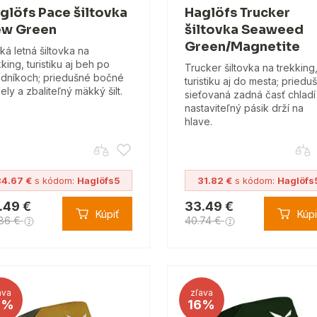
glöfs Pace šiltovka
Haglöfs Trucker
w Green
šiltovka Seaweed
Green/Magnetite
ká letná šiltovka na
kking, turistiku aj beh po
Trucker šiltovka na trekking
dníkoch; priedušné bočné
turistiku aj do mesta; priedu
ely a zbaliteľný mäkký šilt.
sieťovaná zadná časť chladí
nastaviteľný pásik drží na
hlave.
34.67 €
s kódom:
Haglöfs5
31.82 €
s kódom:
Haglöfs
.49 €
33.49 €
Kúpiť
Kúpi
.86 €
40.74 €
ava
zľava
3%
16%