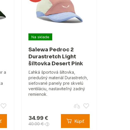
Na sklade
Salewa Pedroc 2
Durastretch Light
šiltovka Desert Pink
or a
Ľahká športová šiltovka,
priedušný materiál Durastretch,
ka
sieťované panely pre skvelú
ventiláciu, nastaviteľný zadný
remienok.
34.99 €
ť
Kúpiť
40.00 €