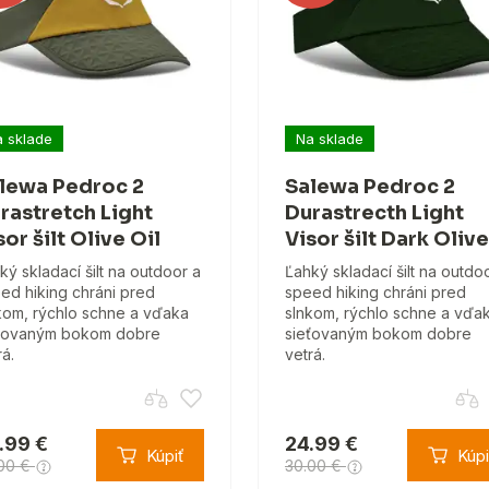
 sklade
Na sklade
lewa Pedroc 2
Salewa Pedroc 2
rastretch Light
Durastrecth Light
sor šilt Olive Oil
Visor šilt Dark Olive
ký skladací šilt na outdoor a
Ľahký skladací šilt na outdo
ed hiking chráni pred
speed hiking chráni pred
kom, rýchlo schne a vďaka
slnkom, rýchlo schne a vďa
ťovaným bokom dobre
sieťovaným bokom dobre
rá.
vetrá.
.99 €
24.99 €
Kúpiť
Kúpi
00 €
30.00 €