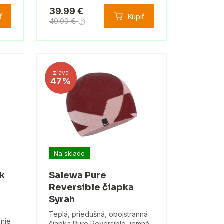
39.99 €
ť
Kúpiť
49.99 €
zľava
47%
Na sklade
úk
Salewa Pure
Reversible čiapka
Syrah
Teplá, priedušná, obojstranná
anie
čiapka Pure Reversible, jemná