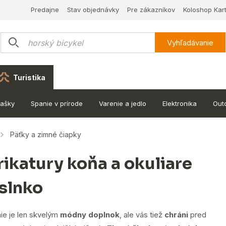
Predajne
Stav objednávky
Pre zákazníkov
Koloshop Kar
Vyhľadávanie
Turistika
tašky
Spanie v prírode
Varenie a jedlo
Elektronika
Out
Päťky a zimné čiapky
rikatury koňa a okuliare
 slnko
ie je len skvelým
módny doplnok
, ale vás tiež
chráni
pred