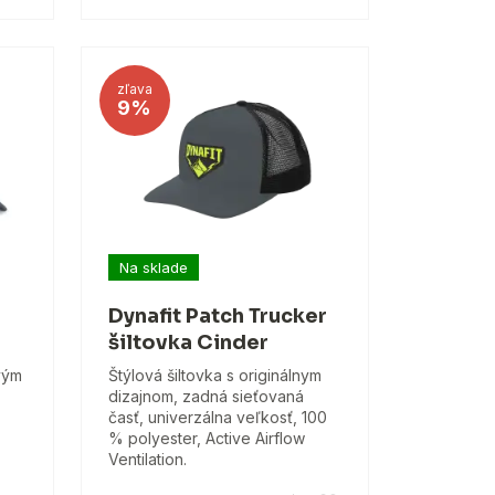
zľava
9%
Na sklade
Dynafit Patch Trucker
šiltovka Cinder
vým
Štýlová šiltovka s originálnym
dizajnom, zadná sieťovaná
časť, univerzálna veľkosť, 100
% polyester, Active Airflow
Ventilation.