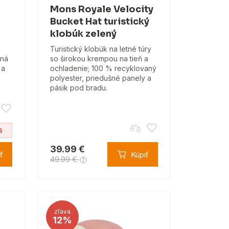
Mons Royale Velocity
Bucket Hat turistický
klobúk zelený
,
Turistický klobúk na letné túry
šná
so širokou krempou na tieň a
 a
ochladenie; 100 % recyklovaný
polyester, priedušné panely a
pásik pod bradu.
5
39.99 €
ť
Kúpiť
49.99 €
zľava
12%