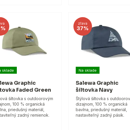
ava
zľava
6%
37%
 sklade
Na sklade
lewa Graphic
Salewa Graphic
ltovka Faded Green
šiltovka Navy
lová šiltovka s outdoorovým
Štýlová šiltovka s outdooro
ajnom, 100 % organická
dizajnom, 100 % organická
lna, priedušný materiál,
bavlna, priedušný materiál,
taviteľný zadný remienok.
nastaviteľný zadný pásik.