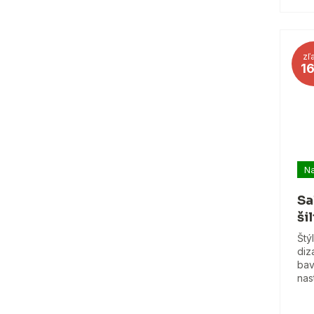
zľ
1
Na
Sa
ši
Štý
diz
bav
nas