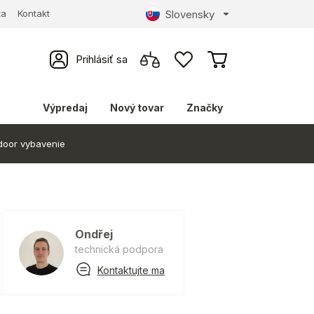
Slovensky
ta
Kontakt
Prihlásiť sa
Výpredaj
Nový tovar
Značky
door vybavenie
Ondřej
technická podpora
Kontaktujte ma