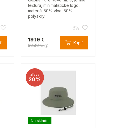
textúra, minimalistické logo,
materiál 50% vlna, 50%
polyakryl.
19.19 €
ť
Kúpiť
36.86 €
zľava
20%
Na sklade