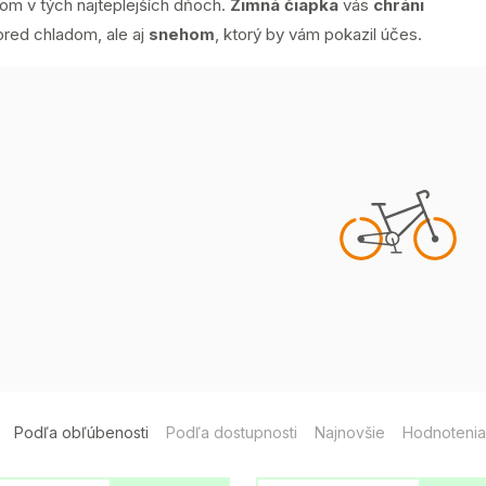
kom v tých najteplejších dňoch.
Zimná čiapka
vás
chráni
pred chladom, ale aj
snehom
, ktorý by vám pokazil účes.
Podľa obľúbenosti
Podľa dostupnosti
Najnovšie
Hodnotenia