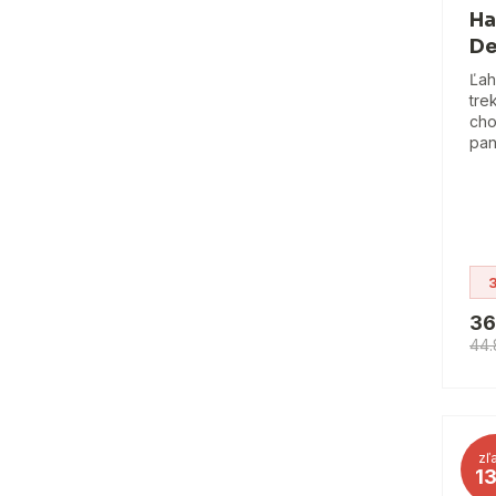
Ha
De
Ľah
tre
cho
pan
36
44
zľ
1