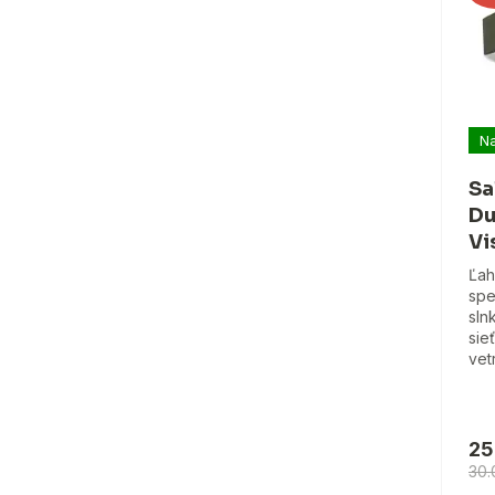
Na
Sa
Du
Vi
Ľah
spe
sln
sie
vet
25
30.