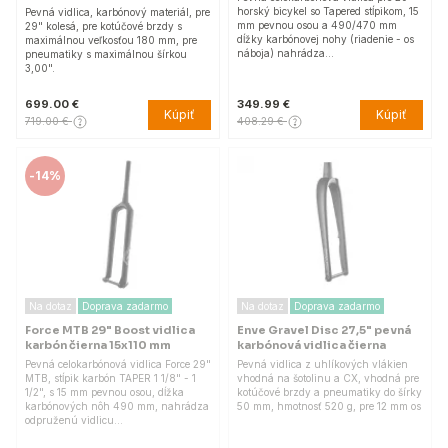
horský bicykel so Tapered stĺpikom, 15
Pevná vidlica, karbónový materiál, pre
mm pevnou osou a 490/470 mm
29" kolesá, pre kotúčové brzdy s
dĺžky karbónovej nohy (riadenie - os
maximálnou veľkosťou 180 mm, pre
náboja) nahrádza…
pneumatiky s maximálnou šírkou
3,00".
699.00 €
349.99 €
Kúpiť
Kúpiť
719.00 €
408.29 €
-
14%
Na dotaz
Doprava zadarmo
Na dotaz
Doprava zadarmo
Force MTB 29" Boost vidlica
Enve Gravel Disc 27,5" pevná
karbón čierna 15x110 mm
karbónová vidlica čierna
Pevná celokarbónová vidlica Force 29"
Pevná vidlica z uhlíkových vlákien
MTB, stĺpik karbón TAPER 1 1/8" - 1
vhodná na šotolinu a CX, vhodná pre
1/2", s 15 mm pevnou osou, dĺžka
kotúčové brzdy a pneumatiky do šírky
karbónových nôh 490 mm, nahrádza
50 mm, hmotnosť 520 g, pre 12 mm os
odpruženú vidlicu…