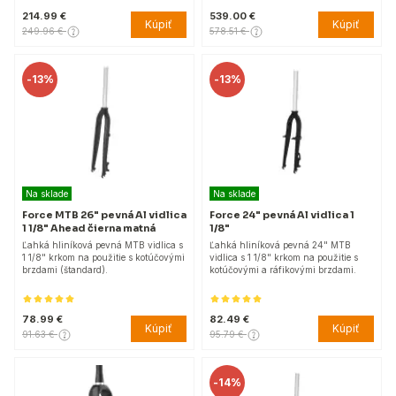
214.99 €
539.00 €
Kúpiť
Kúpiť
249.96 €
578.51 €
-
13%
-
13%
Na sklade
Na sklade
Force MTB 26" pevná Al vidlica
Force 24" pevná Al vidlica 1
1 1/8" Ahead čierna matná
1/8"
Ľahká hliníková pevná MTB vidlica s
Ľahká hliníková pevná 24" MTB
1 1/8" krkom na použitie s kotúčovými
vidlica s 1 1/8" krkom na použitie s
brzdami (štandard).
kotúčovými a ráfikovými brzdami.
78.99 €
82.49 €
Kúpiť
Kúpiť
91.63 €
95.79 €
-
14%