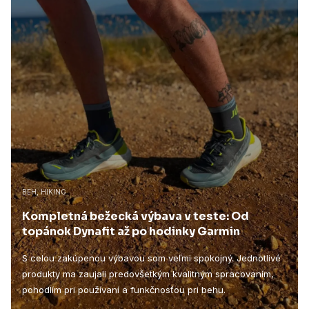
BEH, HIKING
Kompletná bežecká výbava v teste: Od
topánok Dynafit až po hodinky Garmin
S celou zakúpenou výbavou som veľmi spokojný. Jednotlivé
produkty ma zaujali predovšetkým kvalitným spracovaním,
pohodlím pri používaní a funkčnosťou pri behu.