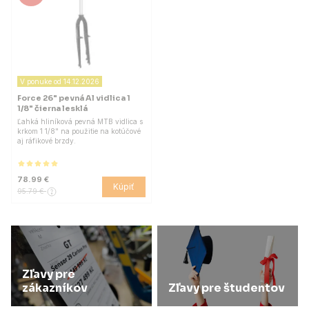
V ponuke od 14.12.2026
Force 26" pevná Al vidlica 1
1/8" čierna lesklá
Ľahká hliníková pevná MTB vidlica s
krkom 1 1/8" na použitie na kotúčové
aj ráfikové brzdy.
78.99 €
Kúpiť
95.79 €
Zľavy pre
zákazníkov
Zľavy pre študentov