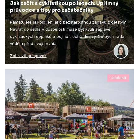
Jak začít s cyklistikou po letech: Upřímný
průvodce a tipy pro začátečníky
Pamatujete si kolo jen jako bezstarostnou zábavu z dětství?
Návrat do sedla v dospělosti může být kvůli záplavě
cyklistických doplňků a pojmů trochu děsivý. Co bych ráda
věděla před svojí první…
Zobraziť príspevok
Udalosti