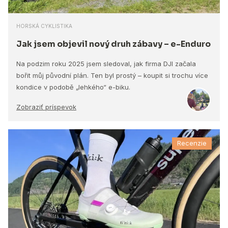
HORSKÁ CYKLISTIKA
Jak jsem objevil nový druh zábavy – e-Enduro
Na podzim roku 2025 jsem sledoval, jak firma DJI začala
bořit můj původní plán. Ten byl prostý – koupit si trochu více
kondice v podobě „lehkého“ e-biku.
Zobraziť príspevok
Recenzie