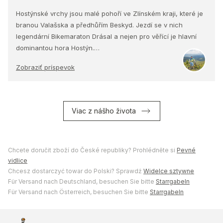
Hostýnské vrchy jsou malé pohoří ve Zlínském kraji, které je
branou Valašska a předhůřím Beskyd. Jezdí se v nich
legendární Bikemaraton Drásal a nejen pro věřící je hlavní
dominantou hora Hostýn.…
Zobraziť príspevok
Viac z nášho života
Chcete doručit zboží do České republiky? Prohlédněte si
Pevné
vidlice
Chcesz dostarczyć towar do Polski? Sprawdź
Widelce sztywne
Für Versand nach Deutschland, besuchen Sie bitte
Starrgabeln
Für Versand nach Österreich, besuchen Sie bitte
Starrgabeln