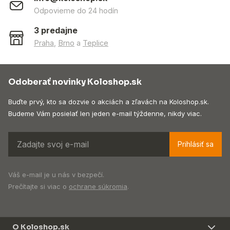
Odpovieme do 24 hodín
3 predajne
Praha
,
Brno
a
Teplice
Odoberať novinky Koloshop.sk
Buďte prvý, kto sa dozvie o akciách a zľavách na Koloshop.sk.
Budeme Vám posielať len jeden e-mail týždenne, nikdy viac.
Prihlásiť sa
Váš e-mail je u nás v bezpečí.
Prečítajte si viac o
ochrane súkromia
.
O Koloshop.sk