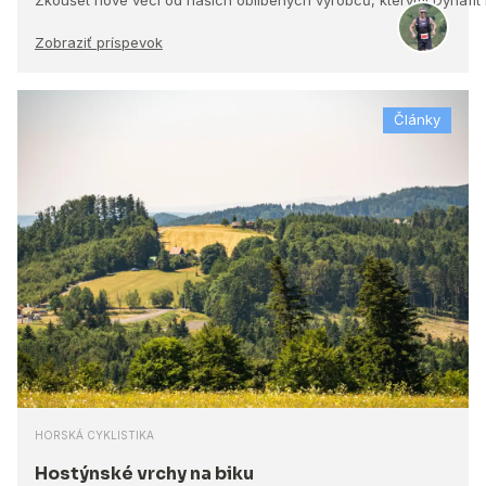
Zobraziť príspevok
Články
HORSKÁ CYKLISTIKA
Hostýnské vrchy na biku