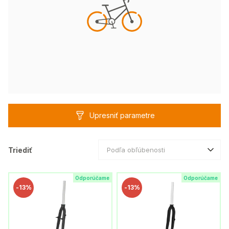
Upresniť parametre
Triediť
Podľa obľúbenosti
Odporúčame
Odporúčame
-
13%
-
13%