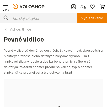
Menu
Vyhľadávanie
Vidlice, tlmiče
Pevné vidlice
Pevné vidlice sú doménou cestných, štrkových, cyklokrosových a
niektorých fitness alebo detských bicyklov. Vyrábajú sa z
hliníkovej zliatiny, ocele alebo karbónu a pri ich výbere sú
dôležitými faktormi priemer predného kolesa, typ a priemer
stĺpika, šírka prednej osi a typ uchytenia bŕzd.