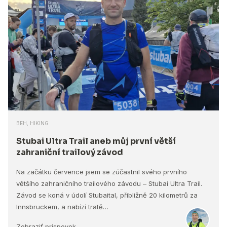
BEH, HIKING
Stubai Ultra Trail aneb můj první větší
zahraniční trailový závod
Na začátku července jsem se zúčastnil svého prvního
většího zahraničního trailového závodu – Stubai Ultra Trail.
Závod se koná v údolí Stubaital, přibližně 20 kilometrů za
Innsbruckem, a nabízí tratě…
Zobraziť príspevok