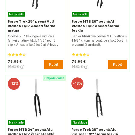
Na sklade
Na sklade
Force Trek 28" pevná ALU
Force MTB 26" pevná Al
vidlica 1 1/8" Ahead čierna
vidlica 1 1/8" Ahead čierna
matná
lesklá
Odolná 28" trekingová vidlica z
Ľahká hliníková pevná MTB vidlica s
ľahkej zliatiny ALU, 1 1/8" rovný
1 1/8" krkom na použitie s kotúčovými
stĺpik Ahead a kotúčové aj V-brzdy.
brzdami (štandard).
78.99 €
78.99 €
Kúpiť
Kúpiť
91.63 €
91.63 €
Odporúčame
-
13%
-
13%
Na sklade
Na sklade
Force MTB 24" pevná Alu
Force Trek 28" pevná Alu
vidlica 1 1/8" čierna lesklá
vidlica 1 1/8" čierna lesklá