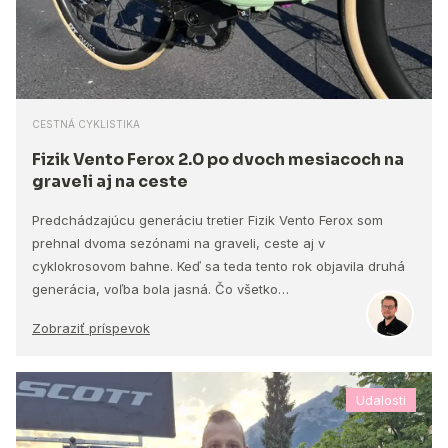
CESTNÁ CYKLISTIKA
Fizik Vento Ferox 2.0 po dvoch mesiacoch na
graveli aj na ceste
Predchádzajúcu generáciu tretier Fizik Vento Ferox som
prehnal dvoma sezónami na graveli, ceste aj v
cyklokrosovom bahne. Keď sa teda tento rok objavila druhá
generácia, voľba bola jasná. Čo všetko…
Zobraziť príspevok
Udalosti