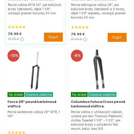
Pevná vidlica MTB 24", pre kotúčové
Pevná trekingová vidlica 28", pre
brzdy (štandard), stĺpik 1 1/8",
kotúčové brzdy (štandard) a V-brzdy,
vonkajší priemer korunky 50 mm.
stĺpik 1 1/8" dopredu, vonkajší priemer
korunky 50 mm.
78.99 €
78.99 €
Kúpiť
Kúpiť
91.63 €
91.63 €
-
13%
-
6%
Na sklade
Doprava zadarmo
Na sklade
Doprava zadarmo
Force 29" pevná karbónová
Columbus Futura Cross pevná
vidlica
karbonová vidlica.
Pevná karbónová vidlica 29" MTB, 1
Pevná vidlica z uhlíkových vlákien,
1/8".
určená pre rám Thomson Piedmont,
slúžka Tapered 1-1/8" – 1-1/2", pre
kotúčové brzdy s uchytením flat
mount, kotúč max 160…