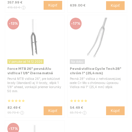
357.99 €
Kúpiť
Kúpiť
639.00 €
416.63 €
-
13%
-
17%
V ponuke od 14.12.2026
Na dotaz
Force MTB 26" pevná Alu
Pevná vidlica Cycle Tech 28"
vidlica 1 1/8" čierna matná
chróm 1" (25,4 mm)
Pevná MTB vidlica 26", pre kotúčové
Pevná 28" vidlica z nehrdzavejúcej
brzdy (štandard) aj V-brzdy, stĺpik 1
ocele Cr-Mo s chrómovou úpravou.
1/8" ahead, vonkajší priemer korunky
Vidlica má 1" (25,4 mm) stĺpik.
50 mm.
82.49 €
54.49 €
Kúpiť
Kúpiť
95.79 €
65.70 €
-
17%