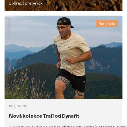
Zobraziť príspevok
Recenzie
BEH, HIKING
Nová kolekce Trail od Dynafit
Zkoušet nové věci od našich oblíbených výrobců, kterými Dynafit