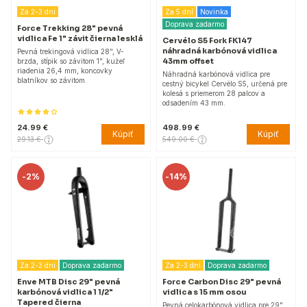
Za 2-3 dni
Za 5 dní
Novinka
Doprava zadarmo
Force Trekking 28" pevná
vidlica Fe 1" závit čierna lesklá
Cervélo S5 Fork FK147
náhradná karbónová vidlica
Pevná trekingová vidlica 28", V-
43mm offset
brzda, stĺpik so závitom 1", kužeľ
riadenia 26,4 mm, koncovky
Náhradná karbónová vidlica pre
blatníkov so závitom.
cestný bicykel Cervélo S5, určená pre
kolesá s priemerom 28 palcov a
odsadením 43 mm.
24.99 €
498.99 €
Kúpiť
Kúpiť
29.13 €
549.00 €
-
2%
-
14%
Za 2-3 dni
Doprava zadarmo
Za 2-3 dni
Doprava zadarmo
Enve MTB Disc 29" pevná
Force Carbon Disc 29" pevná
karbónová vidlica 1 1/2"
vidlica s 15 mm osou
Tapered čierna
Pevná celokarbónová vidlica pre 29"