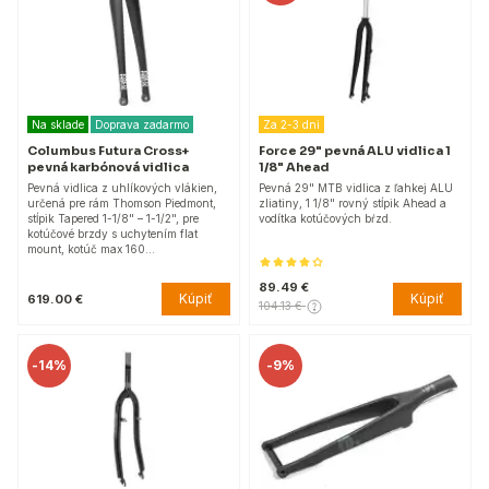
Na sklade
Doprava zadarmo
Za 2-3 dni
Columbus Futura Cross+
Force 29" pevná ALU vidlica 1
pevná karbónová vidlica
1/8" Ahead
Pevná vidlica z uhlíkových vlákien,
Pevná 29" MTB vidlica z ľahkej ALU
určená pre rám Thomson Piedmont,
zliatiny, 1 1/8" rovný stĺpik Ahead a
stĺpik Tapered 1-1/8" – 1-1/2", pre
vodítka kotúčových bŕzd.
kotúčové brzdy s uchytením flat
mount, kotúč max 160…
89.49 €
Kúpiť
Kúpiť
619.00 €
104.13 €
-
14%
-
9%