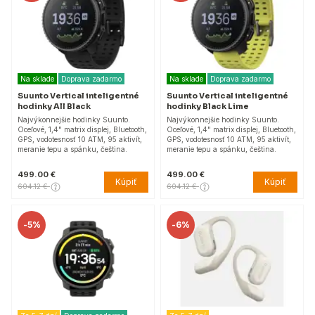
Na sklade
Doprava zadarmo
Na sklade
Doprava zadarmo
Suunto Vertical inteligentné
Suunto Vertical inteligentné
hodinky All Black
hodinky Black Lime
Najvýkonnejšie hodinky Suunto.
Najvýkonnejšie hodinky Suunto.
Oceľové, 1,4" matrix displej, Bluetooth,
Oceľové, 1,4" matrix displej, Bluetooth,
GPS, vodotesnosť 10 ATM, 95 aktivít,
GPS, vodotesnosť 10 ATM, 95 aktivít,
meranie tepu a spánku, čeština.
meranie tepu a spánku, čeština.
499.00 €
499.00 €
Kúpiť
Kúpiť
604.12 €
604.12 €
-
5%
-
6%