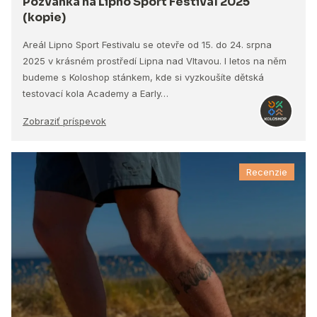
Pozvánka na Lipno Sport Festival 2025
(kopie)
Areál Lipno Sport Festivalu se otevře od 15. do 24. srpna
2025 v krásném prostředí Lipna nad Vltavou. I letos na něm
budeme s Koloshop stánkem, kde si vyzkoušíte dětská
testovací kola Academy a Early…
Zobraziť príspevok
Recenzie