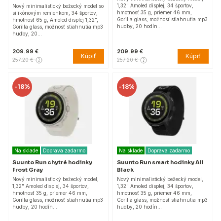
1,32" Amoled displej, 34 športov,
Nový minimalistický bežecký model so
hmotnosť 35 g, priemer 46 mm,
silikónovým remienkom, 34 športov,
Gorilla glass, možnosť stiahnutia mp3
hmotnosť 65 g, Amoled displej 1,32",
hudby, 20 hodín…
Gorilla glass, možnosť stiahnutia mp3
hudby, 20…
209.99 €
209.99 €
Kúpiť
Kúpiť
257.20 €
257.20 €
-
18%
-
18%
Na sklade
Doprava zadarmo
Na sklade
Doprava zadarmo
Suunto Run chytré hodinky
Suunto Run smart hodinky All
Frost Gray
Black
Nový minimalistický bežecký model,
Nový minimalistický bežecký model,
1,32" Amoled displej, 34 športov,
1,32" Amoled displej, 34 športov,
hmotnosť 35 g, priemer 46 mm,
hmotnosť 35 g, priemer 46 mm,
Gorilla glass, možnosť stiahnutia mp3
Gorilla glass, možnosť stiahnutia mp3
hudby, 20 hodín…
hudby, 20 hodín…