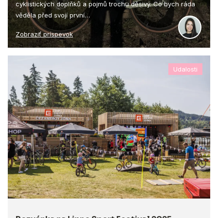
cyklistických doplňků a pojmů trochu děsivý. Co bych ráda
věděla před svojí první…
Zobraziť príspevok
Udalosti