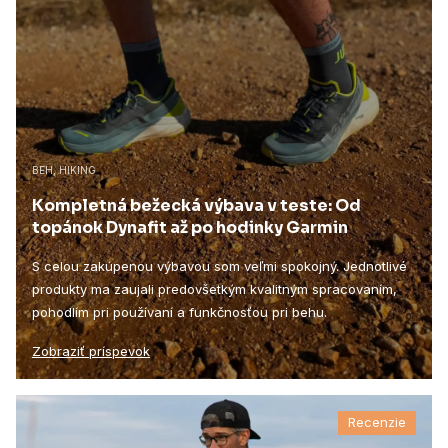
BEH, HIKING
Kompletná bežecká výbava v teste: Od
topánok Dynafit až po hodinky Garmin
S celou zakúpenou výbavou som veľmi spokojný. Jednotlivé
produkty ma zaujali predovšetkým kvalitným spracovaním,
pohodlím pri používaní a funkčnosťou pri behu.
Zobraziť príspevok
Recenzie