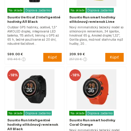
Na sklade
Doprava zadarmo
Na sklade
Doprava zadarmo
Suunto Vertical 2 inteligentné
Suunto Run smart hodinky
hodinky All Black
silikónový remienok Lime
Outdoor GPS hodinky, oceľové, 1,5"
Nový minimalistický bežecký model so
AMOLED displej, integrovaná LED
silikónovým remienkom, 34 športov,
baterka, 115 aktivít, tréning s GPS až
hmotnosť 65 g, Amoled displej 1,32",
65 h, bežné používanie až 20 dní,
Gorilla glass, možnosť stiahnutia mp3
robustné tlačidlové…
hudby, 20…
599.00 €
209.99 €
Kúpiť
Kúpiť
616.46 €
257.20 €
-
18%
-
18%
Na sklade
Doprava zadarmo
Na sklade
Doprava zadarmo
Suunto Run inteligentné
Suunto Run smart hodinky
hodinky silikónový remienok
Coral Orange
All Black
Nový minimalistický bežecký model,