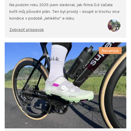
Na podzim roku 2025 jsem sledoval, jak firma DJI začala
bořit můj původní plán. Ten byl prostý – koupit si trochu více
kondice v podobě „lehkého“ e-biku.
Zobraziť príspevok
Recenzie