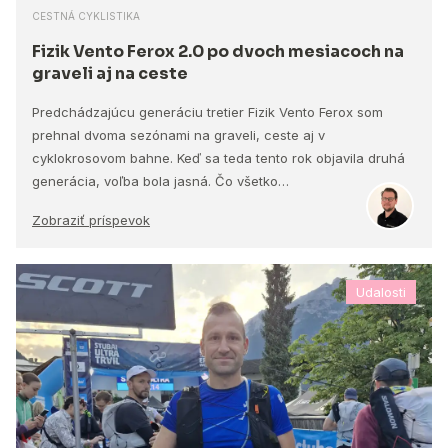
CESTNÁ CYKLISTIKA
Fizik Vento Ferox 2.0 po dvoch mesiacoch na
graveli aj na ceste
Predchádzajúcu generáciu tretier Fizik Vento Ferox som
prehnal dvoma sezónami na graveli, ceste aj v
cyklokrosovom bahne. Keď sa teda tento rok objavila druhá
generácia, voľba bola jasná. Čo všetko…
Zobraziť príspevok
Udalosti