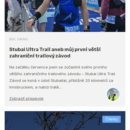
BEH, HIKING
Stubai Ultra Trail aneb můj první větší
zahraniční trailový závod
Na začátku července jsem se zúčastnil svého prvního
většího zahraničního trailového závodu – Stubai Ultra Trail.
Závod se koná v údolí Stubaital, přibližně 20 kilometrů za
Innsbruckem, a nabízí tratě…
Zobraziť príspevok
Články