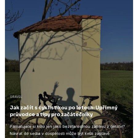
GRAVEL
Jak začít s cyklistikou po letech: Upřímný
průvodce a tipy pro začátečníky
Pamatujete si kolo jen jako bezstarostnou zábavu z dětství?
Návrat do sedla v dospělosti může být kvůli záplavě