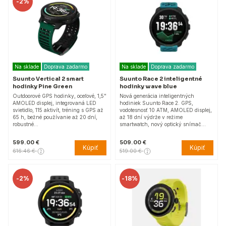
-
2%
Na sklade
Doprava zadarmo
Na sklade
Doprava zadarmo
Suunto Vertical 2 smart
Suunto Race 2 inteligentné
hodinky Pine Green
hodinky wave blue
Outdoorové GPS hodinky, oceľové, 1,5"
Nová generácia inteligentných
AMOLED displej, integrovaná LED
hodiniek Suunto Race 2. GPS,
svietidlo, 115 aktivít, tréning s GPS až
vodotesnosť 10 ATM, AMOLED displej,
65 h, bežné používanie až 20 dní,
až 18 dní výdrže v režime
robustné…
smartwatch, nový optický snímač…
599.00 €
509.00 €
Kúpiť
Kúpiť
616.46 €
519.00 €
-
2%
-
18%