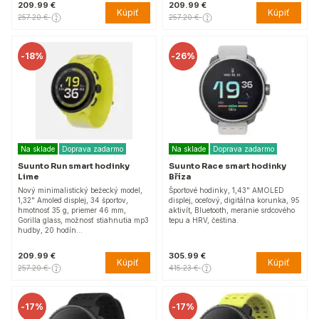
209.99 €
209.99 €
Kúpiť
Kúpiť
257.20 €
257.20 €
-
18%
-
26%
Na sklade
Doprava zadarmo
Na sklade
Doprava zadarmo
Suunto Run smart hodinky
Suunto Race smart hodinky
Lime
Bříza
Nový minimalistický bežecký model,
Športové hodinky, 1,43" AMOLED
1,32" Amoled displej, 34 športov,
displej, oceľový, digitálna korunka, 95
hmotnosť 35 g, priemer 46 mm,
aktivít, Bluetooth, meranie srdcového
Gorilla glass, možnosť stiahnutia mp3
tepu a HRV, čeština.
hudby, 20 hodín…
209.99 €
305.99 €
Kúpiť
Kúpiť
257.20 €
415.23 €
-
17%
-
17%