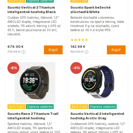
Za 5-7 dní
Doprava zadarmo
Za 5-7 dní
Suunto Vertical 2 Titanium
Suunto Spark bežecké
inteligentné hodinky Black
slúchadlá White
Outdoor GPS hodinky, titánové, 1,5"
Bežecké slúchadlá s otvorenou
AMOLED displej, integrovaná LED
konštrukciou na šport a tréning, biele.
svietidlo, 115 aktivít, tréning s GPS až
Hmotnosť 9 g na slúchadlo, výdrž
65 h, bežné používanie až 20 dní,
batérie až 36 h a krytie IP55.
robustné…
679.00 €
142.99 €
Kúpiť
Kúpiť
719.34 €
152.99 €
-
6%
-
6%
Za 5-7 dní
Doprava zadarmo
Za 5-7 dní
Doprava zadarmo
Suunto Race 2 Titanium Trail
Suunto Vertical 2 inteligentné
inteligentné hodinky
hodinky Arctic Gray
Športové hodinky, titánové, 1,5"
Outdoorové GPS hodinky, oceľové, 1,5"
AMOLED displej, 115 športových
AMOLED displej, integrovaná LED
režimov aktivít, výdrž batérie až 200
baterka, 115 aktivít, tréning s GPS až