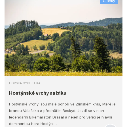
Články
HORSKÁ CYKLISTIKA
Hostýnské vrchy na biku
Hostýnské vrchy jsou malé pohoří ve Zlínském kraji, které je
branou Valašska a předhůřím Beskyd. Jezdí se v nich
legendární Bikemaraton Drásal a nejen pro věřící je hlavní
dominantou hora Hostýn.…