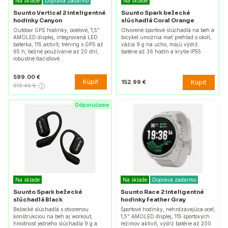
Na sklade
Doprava zadarmo
Na sklade
Suunto Vertical 2 inteligentné
Suunto Spark bežecké
hodinky Canyon
slúchadlá Coral Orange
Outdoor GPS hodinky, oceľové, 1,5"
Otvorené športové slúchadlá na beh a
AMOLED displej, integrovaná LED
bicykel umožnia mať prehľad o okolí,
baterka, 115 aktivít, tréning s GPS až
vážia 9 g na ucho, majú výdrž
65 h, bežné používanie až 20 dní,
batérie až 36 hodín a krytie IP55.
robustné tlačidlové…
599.00 €
Kúpiť
Kúpiť
152.99 €
616.46 €
Odporúčame
Na sklade
Na sklade
Doprava zadarmo
Suunto Spark bežecké
Suunto Race 2 inteligentné
slúchadlá Black
hodinky Feather Gray
Bežecké slúchadlá s otvorenou
Športové hodinky, nehrdzavejúca oceľ,
konštrukciou na beh aj workout,
1,5" AMOLED displej, 115 športových
hmotnosť jedného slúchadla 9 g a
režimov aktivít, výdrž batérie až 200