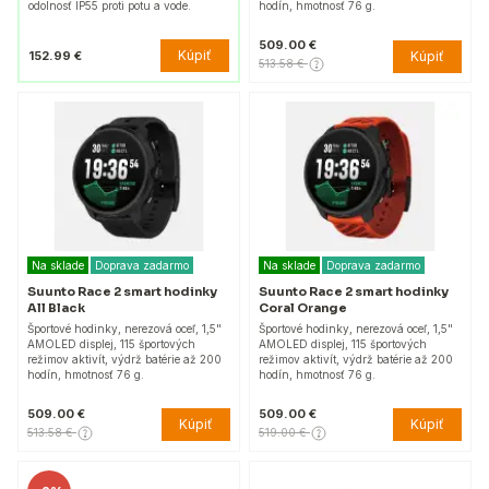
odolnosť IP55 proti potu a vode.
hodín, hmotnosť 76 g.
509.00 €
Kúpiť
152.99 €
Kúpiť
513.58 €
Na sklade
Doprava zadarmo
Na sklade
Doprava zadarmo
Suunto Race 2 smart hodinky
Suunto Race 2 smart hodinky
All Black
Coral Orange
Športové hodinky, nerezová oceľ, 1,5"
Športové hodinky, nerezová oceľ, 1,5"
AMOLED displej, 115 športových
AMOLED displej, 115 športových
režimov aktivít, výdrž batérie až 200
režimov aktivít, výdrž batérie až 200
hodín, hmotnosť 76 g.
hodín, hmotnosť 76 g.
509.00 €
509.00 €
Kúpiť
Kúpiť
513.58 €
519.00 €