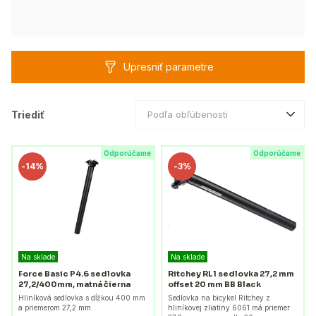
Upresniť parametre
Triediť
Podľa obľúbenosti
Odporúčame
Odporúčame
-
14%
-
3%
Na sklade
Na sklade
Force Basic P4.6 sedlovka
Ritchey RL1 sedlovka 27,2 mm
27,2/400mm, matná čierna
offset 20 mm BB Black
Hliníková sedlovka s dĺžkou 400 mm
Sedlovka na bicykel Ritchey z
a priemerom 27,2 mm.
hliníkovej zliatiny 6061 má priemer