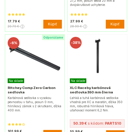
27,2 mm, posun sedla 20 mm a
dvojskrutkové uchytenie.
17.79 €
27.99 €
Kúpiť
Kúpiť
20.79 €
28.99 €
Odporúčame
-
38%
-
6%
Na sklade
Na sklade
Ritchey Comp Zero Carbon
XLC Raceby karbónová
sedlovka
sedlovka 350 mm čierna
Karbónová sedlovka s vysokou
Ľahká a tuhá karbónová sedlovka
pevnosťou v ťahu, posun 0 mm,
vhodná pre XC a maratón, dĺžka 350
hliníkový zámok s 2 skrutkami, dĺžka
mm, robustná hliníková hlava,
400 mm.
uťahovací moment 6,2 Nm.
50.39 €
s kódom:
PARTS10
101.99 €
55.99 €