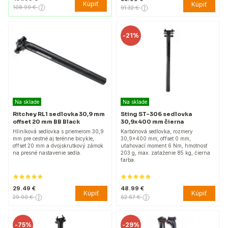
Kúpiť
Kúpiť
108.99 €
91.32 €
-
21%
Na sklade
Na sklade
Ritchey RL1 sedlovka 30,9 mm
Sting ST-306 sedlovka
offset 20 mm BB Black
30,9x400 mm čierna
Hliníková sedlovka s priemerom 30,9
Karbónová sedlovka, rozmery
mm pre cestné aj terénne bicykle,
30,9x400 mm, offset 0 mm,
offset 20 mm a dvojskrutkový zámok
uťahovací moment 6 Nm, hmotnosť
na presné nastavenie sedla.
203 g, max. zaťaženie 85 kg, čierna
farba.
29.49 €
48.99 €
Kúpiť
Kúpiť
29.90 €
62.67 €
-
75%
-
29%