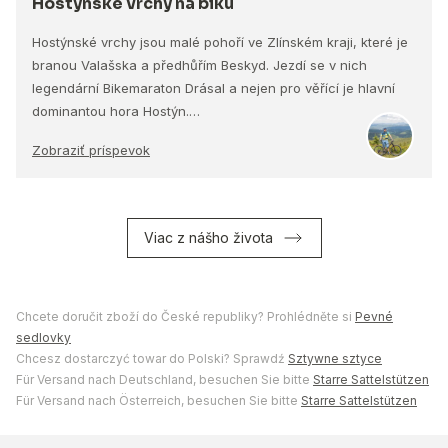
Hostýnské vrchy na biku
Hostýnské vrchy jsou malé pohoří ve Zlínském kraji, které je
branou Valašska a předhůřím Beskyd. Jezdí se v nich
legendární Bikemaraton Drásal a nejen pro věřící je hlavní
dominantou hora Hostýn.…
Zobraziť príspevok
Viac z nášho života
Chcete doručit zboží do České republiky? Prohlédněte si
Pevné
sedlovky
Chcesz dostarczyć towar do Polski? Sprawdź
Sztywne sztyce
Für Versand nach Deutschland, besuchen Sie bitte
Starre Sattelstützen
Für Versand nach Österreich, besuchen Sie bitte
Starre Sattelstützen