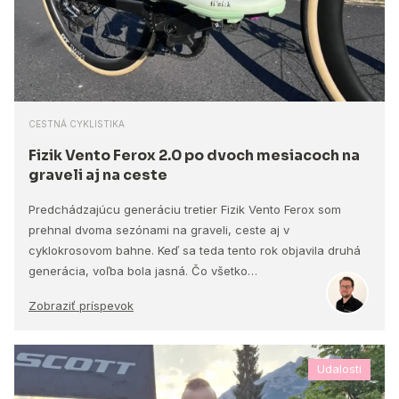
CESTNÁ CYKLISTIKA
Fizik Vento Ferox 2.0 po dvoch mesiacoch na
graveli aj na ceste
Predchádzajúcu generáciu tretier Fizik Vento Ferox som
prehnal dvoma sezónami na graveli, ceste aj v
cyklokrosovom bahne. Keď sa teda tento rok objavila druhá
generácia, voľba bola jasná. Čo všetko…
Zobraziť príspevok
Udalosti