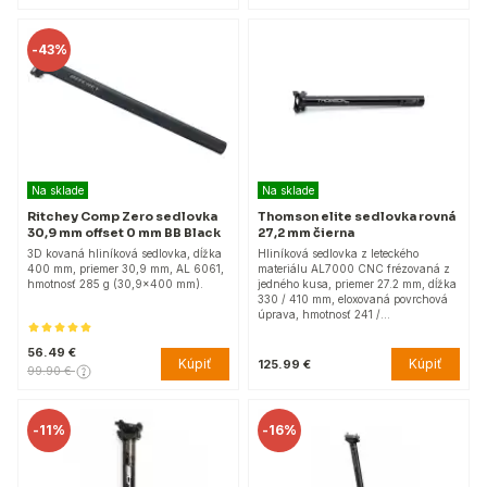
-
43%
Na sklade
Na sklade
Ritchey Comp Zero sedlovka
Thomson elite sedlovka rovná
30,9 mm offset 0 mm BB Black
27,2 mm čierna
3D kovaná hliníková sedlovka, dĺžka
Hliníková sedlovka z leteckého
400 mm, priemer 30,9 mm, AL 6061,
materiálu AL7000 CNC frézovaná z
hmotnosť 285 g (30,9x400 mm).
jedného kusa, priemer 27.2 mm, dĺžka
330 / 410 mm, eloxovaná povrchová
úprava, hmotnosť 241 /…
56.49 €
Kúpiť
Kúpiť
125.99 €
99.90 €
-
11%
-
16%