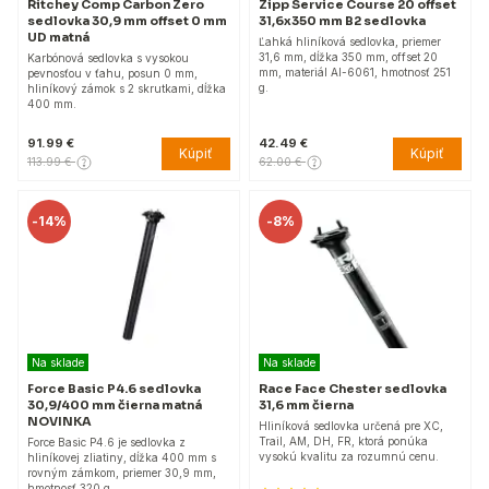
Ritchey Comp Carbon Zero
Zipp Service Course 20 offset
sedlovka 30,9 mm offset 0 mm
31,6x350 mm B2 sedlovka
UD matná
Ľahká hliníková sedlovka, priemer
31,6 mm, dĺžka 350 mm, offset 20
Karbónová sedlovka s vysokou
mm, materiál Al-6061, hmotnosť 251
pevnosťou v ťahu, posun 0 mm,
g.
hliníkový zámok s 2 skrutkami, dĺžka
400 mm.
91.99 €
42.49 €
Kúpiť
Kúpiť
113.99 €
62.00 €
-
14%
-
8%
Na sklade
Na sklade
Force Basic P4.6 sedlovka
Race Face Chester sedlovka
30,9/400 mm čierna matná
31,6 mm čierna
NOVINKA
Hliníková sedlovka určená pre XC,
Trail, AM, DH, FR, ktorá ponúka
Force Basic P4.6 je sedlovka z
vysokú kvalitu za rozumnú cenu.
hliníkovej zliatiny, dĺžka 400 mm s
rovným zámkom, priemer 30,9 mm,
hmotnosť 320 g.