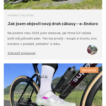
HORSKÁ CYKLISTIKA
Jak jsem objevil nový druh zábavy – e-Enduro
Na podzim roku 2025 jsem sledoval, jak firma DJI začala
bořit můj původní plán. Ten byl prostý – koupit si trochu více
kondice v podobě „lehkého“ e-biku.
Zobraziť príspevok
Recenzie