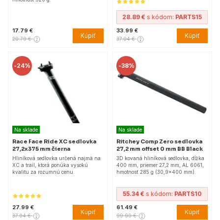
28.89 €
s kódom:
PARTS15
17.79 €
33.99 €
Kúpiť
Kúpiť
20.79 €
37.04 €
-
24%
-
38%
Na sklade
Na sklade
Race Face Ride XC sedlovka
Ritchey Comp Zero sedlovka
27,2x375 mm čierna
27,2 mm offset 0 mm BB Black
Hliníková sedlovka určená najmä na
3D kovaná hliníková sedlovka, dĺžka
XC a trail, ktorá ponúka vysokú
400 mm, priemer 27,2 mm, AL 6061,
kvalitu za rozumnú cenu.
hmotnosť 285 g (30,9x400 mm).
55.34 €
s kódom:
PARTS10
27.99 €
61.49 €
Kúpiť
Kúpiť
37.04 €
99.90 €