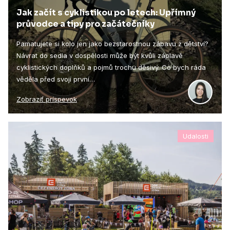
Jak začít s cyklistikou po letech: Upřímný
průvodce a tipy pro začátečníky
Pamatujete si kolo jen jako bezstarostnou zábavu z dětství?
Návrat do sedla v dospělosti může být kvůli záplavě
cyklistických doplňků a pojmů trochu děsivý. Co bych ráda
věděla před svojí první…
Zobraziť príspevok
Udalosti