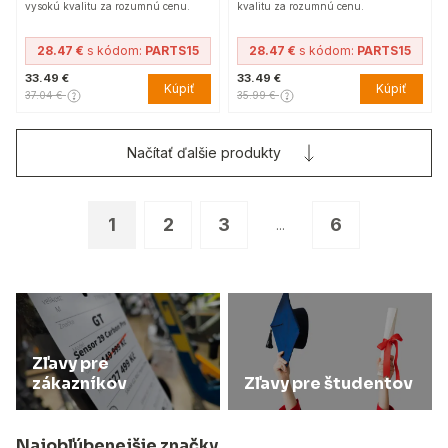
vysokú kvalitu za rozumnú cenu.
kvalitu za rozumnú cenu.
28.47 €
s kódom:
PARTS15
28.47 €
s kódom:
PARTS15
33.49 €
33.49 €
Kúpiť
Kúpiť
37.04 €
35.99 €
Načítať ďalšie produkty
1
2
3
6
...
Zľavy pre
zákazníkov
Zľavy pre študentov
Najobľúbenejšie značky