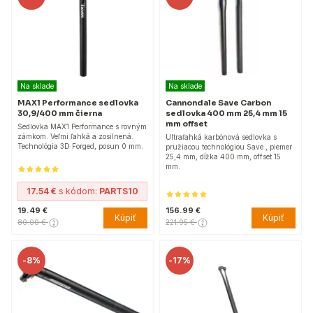
Na sklade
Na sklade
MAX1 Performance sedlovka
Cannondale Save Carbon
30,9/400 mm čierna
sedlovka 400 mm 25,4 mm 15
mm offset
Sedlovka MAX1 Performance s rovným
zámkom. Veľmi ľahká a zosilnená.
Ultraľahká karbónová sedlovka s
Technológia 3D Forged, posun 0 mm.
pružiacou technológiou Save , piemer
25,4 mm, dĺžka 400 mm, offset 15
mm.
17.54 €
s kódom:
PARTS10
19.49 €
156.99 €
Kúpiť
Kúpiť
80.00 €
221.95 €
-
8%
-
17%