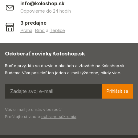
info@koloshop.sk
Odpovieme do 24 hodín
3 predajne
Praha
,
Brno
a
Teplice
Odoberať novinky Koloshop.sk
Buďte prvý, kto sa dozvie o akciách a zľavách na Koloshop.sk.
Budeme Vám posielať len jeden e-mail týždenne, nikdy viac.
Prihlásiť sa
Váš e-mail je u nás v bezpečí.
Prečítajte si viac o
ochrane súkromia
.