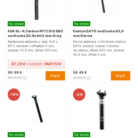
Na sklade
Na sklade
FSA SL-K Carbon MTC Di2 SB0
Easton EA70 sedlovka 30,9
sedlovka 30,9x400 mm Grey
mm čierna
Karbonová sedlovka z rady SLK s
Pevná sedlovka z hliníkové zliatiny
MTC zámkom s offsetom 0 mm,
EA70, kovaný uzáver s dvoma
priemer 30,9 mm, dĺžka 400 mm.
skrutkami, dĺžka 400 mm, priemer
30,9 mm, offset 0 mm.
87.29 €
s kódom:
PARTS10
96.99 €
58.49 €
Kúpiť
Kúpiť
109.00 €
69.96 €
-
14%
-
2%
Na sklade
Na sklade