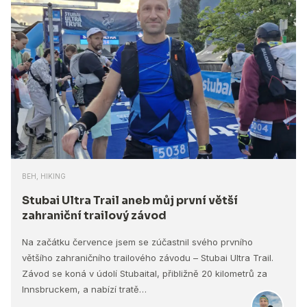
BEH, HIKING
Stubai Ultra Trail aneb můj první větší
zahraniční trailový závod
Na začátku července jsem se zúčastnil svého prvního
většího zahraničního trailového závodu – Stubai Ultra Trail.
Závod se koná v údolí Stubaital, přibližně 20 kilometrů za
Innsbruckem, a nabízí tratě…