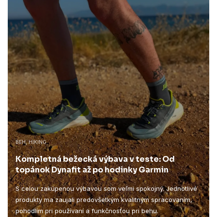
BEH, HIKING
Kompletná bežecká výbava v teste: Od
topánok Dynafit až po hodinky Garmin
S celou zakúpenou výbavou som veľmi spokojný. Jednotlivé
produkty ma zaujali predovšetkým kvalitným spracovaním,
pohodlím pri používaní a funkčnosťou pri behu.