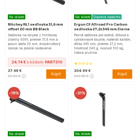
Na sklade
Na sklade
Doprava zadarmo
Ritchey RL1 sedlovka 31,6 mm
Ergon CF Allroad Pro Carbon
offset 20 mm BB Black
sedlovka 27,2x345 mm čierna
Sedlovka na bicykel z hliníkovej
Pevná sedlovka pre cestné, štrkové a
zliatiny 6061, priemer 31,6 mm a
cyklokrosové bicykle, materiál karbón,
posun sedla 20 mm; dvojskrutkový
dĺžka 345 mm, priemer 27,2 mm,
zámok na presné nastavenie.
hmotnosť 240 g, nosnosť 100 kg,
listová pružina.
24.74 €
s kódom:
PARTS10
27.49 €
204.99 €
Kúpiť
Kúpiť
29.90 €
249.95 €
-
19%
-
31%
Na sklade
Na sklade