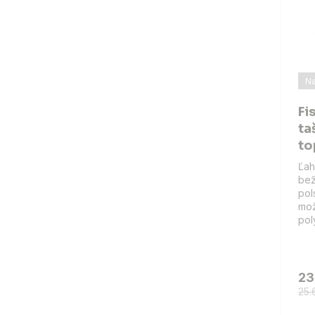
Na
Fi
ta
to
Ľah
bež
pol
mož
pol
23
25.