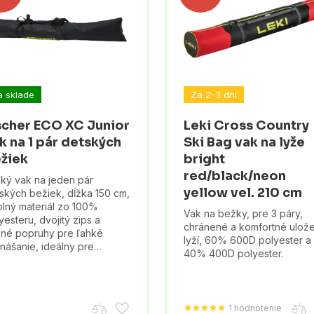
a sklade
Za 2-3 dni
scher ECO XC Junior
Leki Cross Country
k na 1 pár detských
Ski Bag vak na lyže
žiek
bright
red/black/neon
ký vak na jeden pár
yellow vel. 210 cm
ských bežiek, dĺžka 150 cm,
lný materiál zo 100%
Vak na bežky, pre 3 páry,
yesteru, dvojitý zips a
chránené a komfortné ulož
né popruhy pre ľahké
lyží, 60% 600D polyester a
nášanie, ideálny pre…
40% 400D polyester.
1 hodnotenie