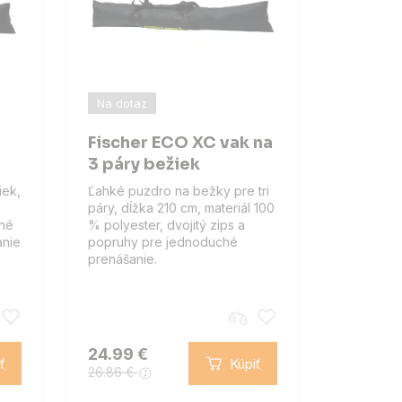
Na dotaz
Fischer ECO XC vak na
3 páry bežiek
iek,
Ľahké puzdro na bežky pre tri
%
páry, dĺžka 210 cm, materiál 100
sné
% polyester, dvojitý zips a
anie
popruhy pre jednoduché
prenášanie.
24.99 €
ť
Kúpiť
26.86 €