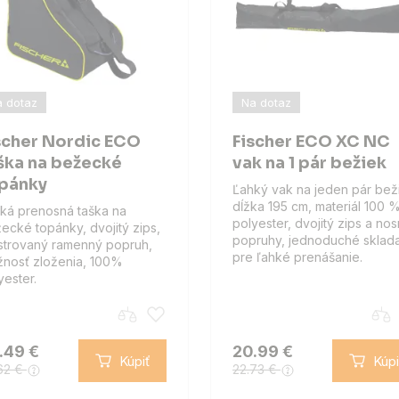
 dotaz
Na dotaz
scher Nordic ECO
Fischer ECO XC NC
ška na bežecké
vak na 1 pár bežiek
pánky
Ľahký vak na jeden pár bež
dĺžka 195 cm, materiál 100 
ká prenosná taška na
polyester, dvojitý zips a no
ecké topánky, dvojitý zips,
popruhy, jednoduché sklad
strovaný ramenný popruh,
pre ľahké prenášanie.
nosť zloženia, 100%
yester.
.49 €
20.99 €
Kúpiť
Kúpi
62 €
22.73 €