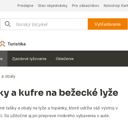
Predajne
Stav objednávky
Pre zákazníkov
Koloshop Kar
Vyhľadávanie
Turistika
ie
Zjazdové lyžovanie
Oblečenie
 a obaly
ky a kufre na bežecké lyže
é tašky a obaly na lyže a topánky, ktoré udržia váš výstroj v
. Sú užitočné aj pri preprave mokrého vybavenia v aute.