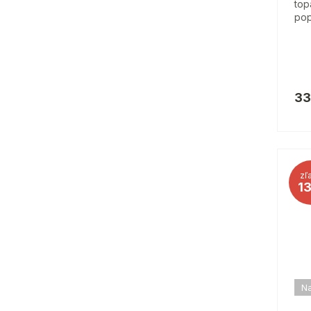
top
pop
33
zľ
1
Na