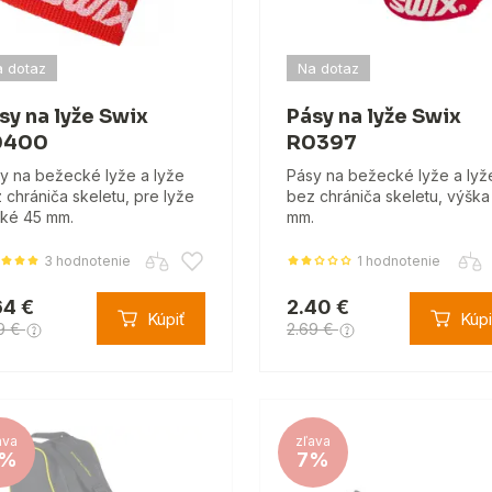
 dotaz
Na dotaz
sy na lyže Swix
Pásy na lyže Swix
0400
R0397
y na bežecké lyže a lyže
Pásy na bežecké lyže a lyž
 chrániča skeletu, pre lyže
bez chrániča skeletu, výška
oké 45 mm.
mm.
3 hodnotenie
1 hodnotenie
64 €
2.40 €
Kúpiť
Kúpi
9 €
2.69 €
ava
zľava
%
7%