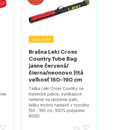
Za 2-3 dni
Brašna Leki Cross
Country Tube Bag
jasne červená/
čierna/neonovo žltá
veľkosť 150-190 cm
Taška Leki Cross Country na
enie
bežecké palice, vynikajúce
riešenie na uloženie palíc,
tašku možno nastaviť v rozsahu
150 - 190 cm, 100% polyester
600D.