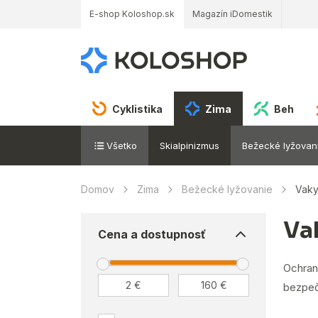
E-shop Koloshop.sk
Magazín iDomestik
Cyklistika
Zima
Beh
Všetko
Skialpinizmus
Bežecké lyžovan
Domov
Zima
Bežecké lyžovanie
Vaky
Va
Cena a dostupnosť
Ochrann
bezpečí