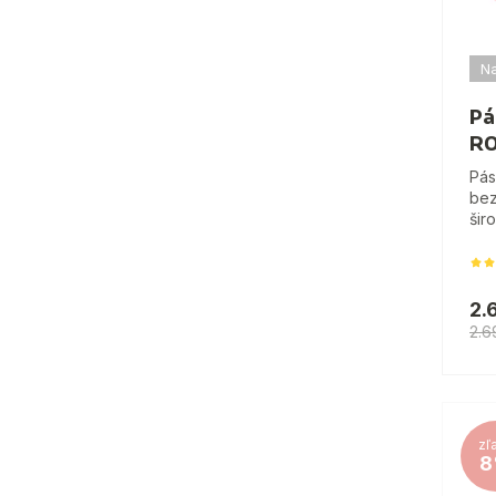
Na
Pá
R
Pás
bez
šir
2.
2.6
zľ
8