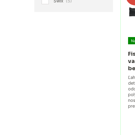
Swix
(5)
N
Fi
va
be
Ľah
det
odo
pol
nos
pre