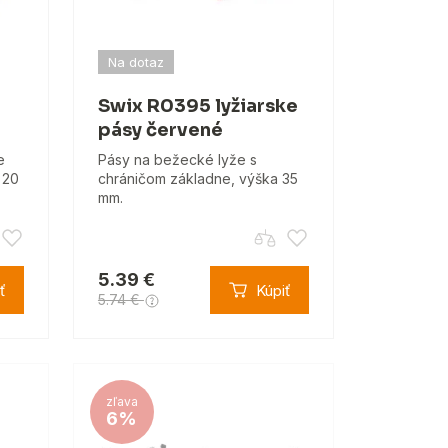
Na dotaz
Swix R0395 lyžiarske
pásy červené
e
Pásy na bežecké lyže s
 20
chráničom základne, výška 35
mm.
5.39 €
ť
Kúpiť
5.74 €
zľava
6%