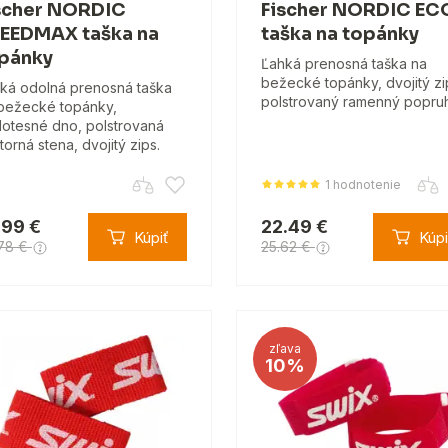
scher NORDIC
Fischer NORDIC EC
EEDMAX taška na
taška na topánky
pánky
Ľahká prenosná taška na
bežecké topánky, dvojitý zi
ká odolná prenosná taška
polstrovaný ramenný popruh
bežecké topánky,
otesné dno, polstrovaná
torná stena, dvojitý zips.
1 hodnotenie
.99 €
22.49 €
Kúpiť
Kúpi
78 €
25.62 €
zľava
10%