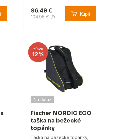
96.49 €
ť
Kúpiť
104.96 €
zľava
12%
Na dotaz
as
Fischer NORDIC ECO
taška na bežecké
topánky
Taška na bežecké topánky,