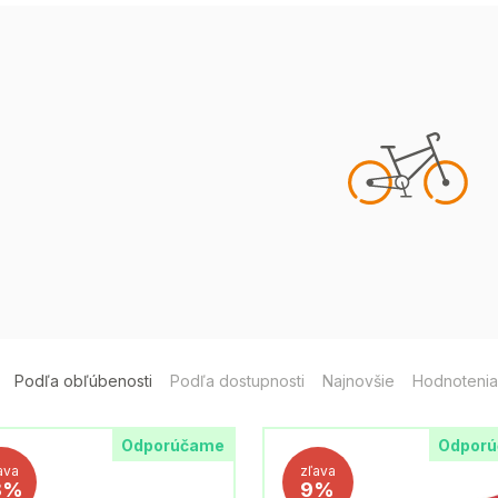
Podľa obľúbenosti
Podľa dostupnosti
Najnovšie
Hodnotenia
Odporúčame
Odpor
ava
zľava
8%
9%