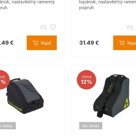
ánok, nastaviteľný ramenný
topánok, nastaviteľný rame
ruh.
popruh
.49 €
31.49 €
Kúpiť
Kúpi
ava
zľava
3%
12%
 dotaz
Na dotaz