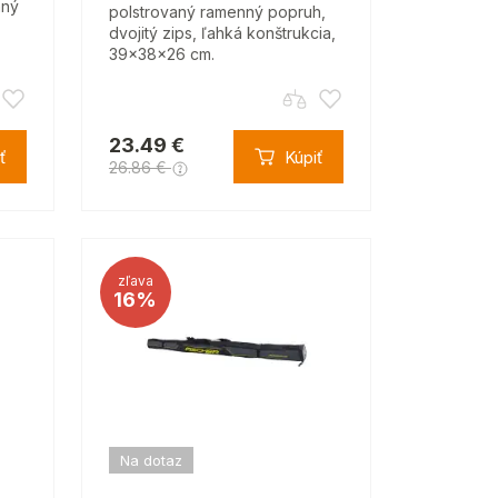
nný
polstrovaný ramenný popruh,
dvojitý zips, ľahká konštrukcia,
39x38x26 cm.
23.49 €
ť
Kúpiť
26.86 €
zľava
16%
Na dotaz