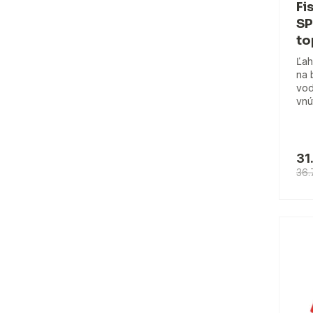
Fi
SP
to
Ľah
na 
vod
vnú
31
36.