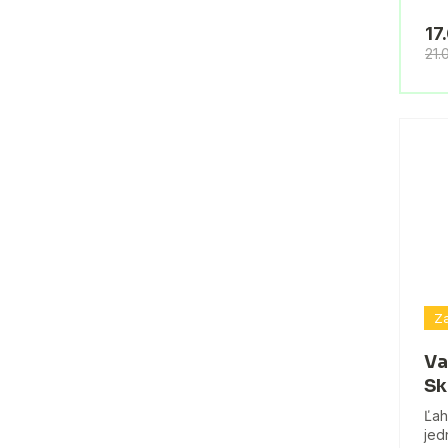
17
21.
Za
Va
Sk
Ľah
jed