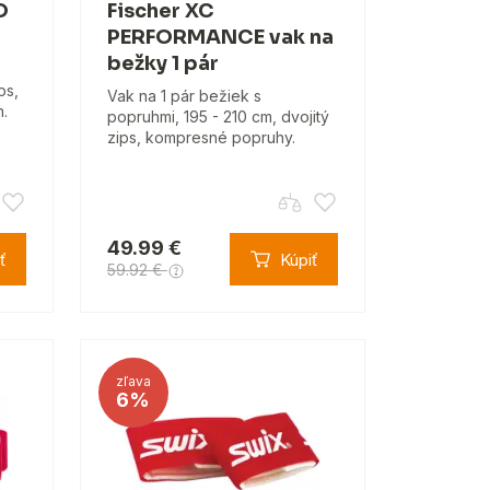
O
Fischer XC
PERFORMANCE vak na
bežky 1 pár
ps,
Vak na 1 pár bežiek s
.
popruhmi, 195 - 210 cm, dvojitý
zips, kompresné popruhy.
49.99 €
ť
Kúpiť
59.92 €
zľava
6%