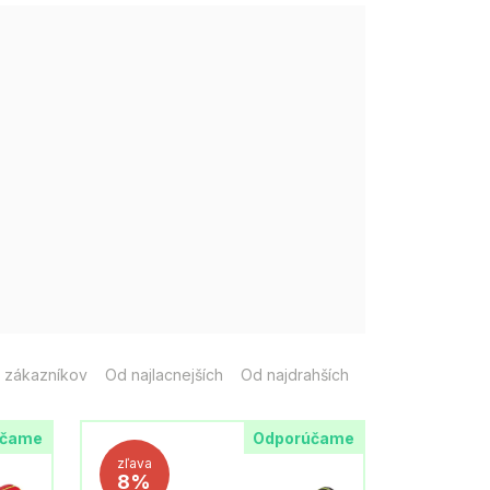
 zákazníkov
Od najlacnejších
Od najdrahších
účame
Odporúčame
zľava
8%