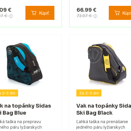
.09 €
66.99 €
Kúpiť
Kúpi
07 €
73.97 €
 2-3 dni
Za 2-3 dni
k na topánky Sidas
Vak na topánky Sid
i Bag Blue
Ski Bag Black
ká taška na prepravu
Ľahká taška na prenášanie
ného páru lyžiarskych
jedného páru lyžiarskych