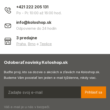
+421 222 205 131
Po - Pi: 10:00 až 16:00 hod.
info@koloshop.sk
Odpovieme do 24 hodín
3 predajne
Praha
,
Brno
a
Teplice
Odoberať novinky Koloshop.sk
Buďte prvý, kto sa dozvie o akciách a zľavách na Koloshop.sk.
Budeme Vám posielať len jeden e-mail týždenne, nikdy viac.
Prihlásiť sa
Váš e-mail je u nás v bezpečí.