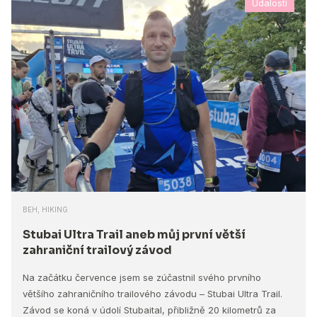
Udalosti
BEH, HIKING
Stubai Ultra Trail aneb můj první větší
zahraniční trailový závod
Na začátku července jsem se zúčastnil svého prvního
většího zahraničního trailového závodu – Stubai Ultra Trail.
Závod se koná v údolí Stubaital, přibližně 20 kilometrů za