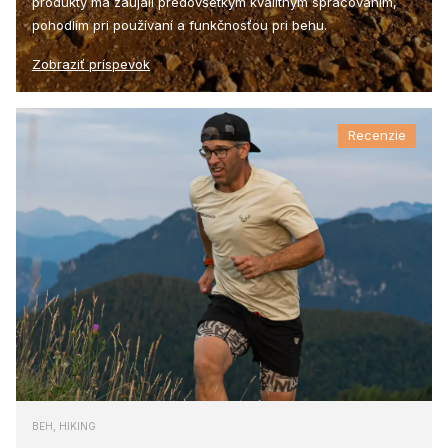
produkty ma zaujali predovšetkým kvalitným spracovaním,
pohodlím pri používaní a funkčnosťou pri behu.
Zobraziť príspevok
Recenzie
BEH, HIKING