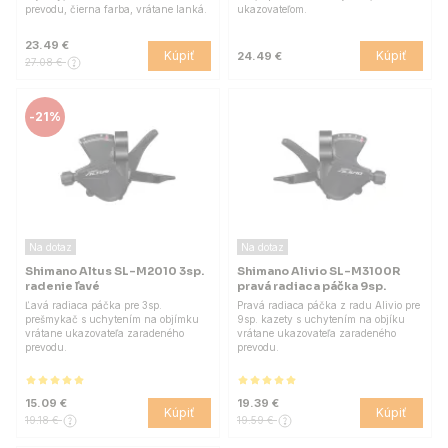
prevodu, čierna farba, vrátane lanká.
ukazovateľom.
23.49 €
Kúpiť
Kúpiť
24.49 €
27.08 €
-
21%
Na dotaz
Na dotaz
Shimano Altus SL-M2010 3sp.
Shimano Alivio SL-M3100R
radenie ľavé
pravá radiaca páčka 9sp.
Ľavá radiaca páčka pre 3sp.
Pravá radiaca páčka z radu Alivio pre
prešmykač s uchytením na objímku
9sp. kazety s uchytením na objíku
vrátane ukazovateľa zaradeného
vrátane ukazovateľa zaradeného
prevodu.
prevodu.
15.09 €
19.39 €
Kúpiť
Kúpiť
19.18 €
19.59 €