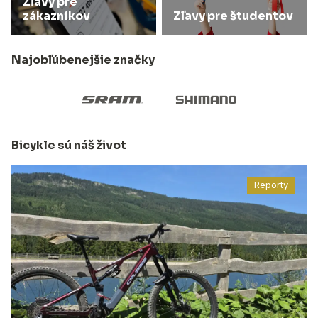
Zľavy pre
zákazníkov
Zľavy pre študentov
Najobľúbenejšie značky
Bicykle sú náš život
Reporty