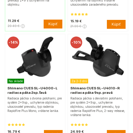
prevody 2x9 s uchytením na
uchytením na objímku vrátane
objímku.
ukazovateľa zaradeného prevodu.
11.29 €
15.19 €
Kúpiť
Kúpiť
20.49 €
21.99 €
-
14%
-
10%
Na sklade
Za 2-3 dni
Shimano CUES SL-U4000-L
Shimano CUES SL-U4010-R
radiaca páka 2sp. ľavá
radiaca páka 9sp. pravá
Radiaca páčka s dvoma polohami, pre
Radiaca páčka s deviatimi polohami,
systém 2x9sp., uchytenie objímkou,
pre systém 2x9sp., uchytenie
ukazovateľ prevodu, typ radenia
objímkou, ukazovateľ prevodu, typ
Rapidfire Plus Mono, vrátane lanka.
radenia Rapidfire Plus, 2-way release,
vrátane lanka.
16.79 €
24.99 €