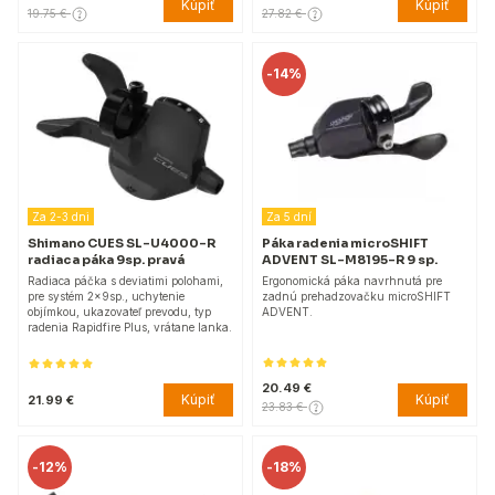
Kúpiť
Kúpiť
19.75 €
27.82 €
-
14%
Za 2-3 dni
Za 5 dní
Shimano CUES SL-U4000-R
Páka radenia microSHIFT
radiaca páka 9sp. pravá
ADVENT SL-M8195-R 9 sp.
Radiaca páčka s deviatimi polohami,
Ergonomická páka navrhnutá pre
pre systém 2x9sp., uchytenie
zadnú prehadzovačku microSHIFT
objímkou, ukazovateľ prevodu, typ
ADVENT.
radenia Rapidfire Plus, vrátane lanka.
20.49 €
Kúpiť
Kúpiť
21.99 €
23.83 €
-
12%
-
18%