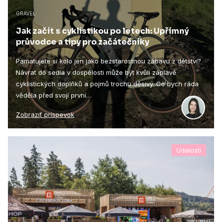
GRAVEL
Jak začít s cyklistikou po letech: Upřímný
průvodce a tipy pro začátečníky
Pamatujete si kolo jen jako bezstarostnou zábavu z dětství?
Návrat do sedla v dospělosti může být kvůli záplavě
cyklistických doplňků a pojmů trochu děsivý. Co bych ráda
věděla před svojí první…
Zobraziť príspevok
Udalosti