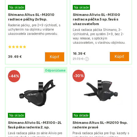
Na sklade
Na sklade
Shimano Altus SL-M2010
Shimano Alivio SL-M3100
radiace páčky 2x9sp.
radiaca páčka 3 sp. ľavá s
ukazovateľom
Radenie páčky, pre 2x9 rýchlostí, s
uchytením na objímku vrátane
Ľavá radiaca páčka Shimano, 3-
ukazovateľa zaradeného prevodu.
rýchlostná, pre systém 3x9, bez 2-
way release, s optickým
ukazovateľom, s vlastnou objímkou.
16.39 €
Kúpiť
Kúpiť
39.49 €
21.73 €
Odporúčame
-
30%
-
44%
Na sklade
Na sklade
Shimano Alivio SL-M3100-2L
Shimano Altus SL-M2010 9sp.
ľavá páka radenia 2. sp.
radenie pravé
Ľavá radiaca páka zo série Alivio pre
Pravá radiaca páčka pre 9sp. kazety s