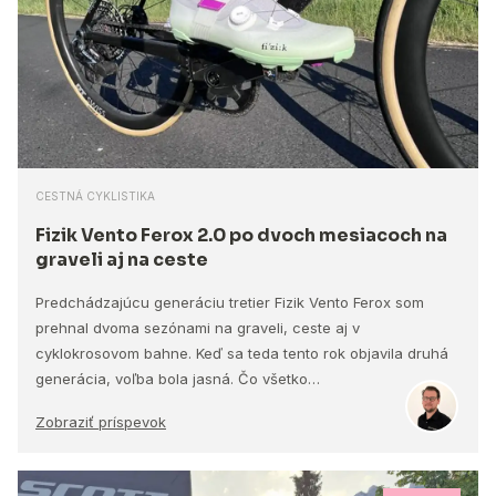
CESTNÁ CYKLISTIKA
Fizik Vento Ferox 2.0 po dvoch mesiacoch na
graveli aj na ceste
Predchádzajúcu generáciu tretier Fizik Vento Ferox som
prehnal dvoma sezónami na graveli, ceste aj v
cyklokrosovom bahne. Keď sa teda tento rok objavila druhá
generácia, voľba bola jasná. Čo všetko…
Zobraziť príspevok