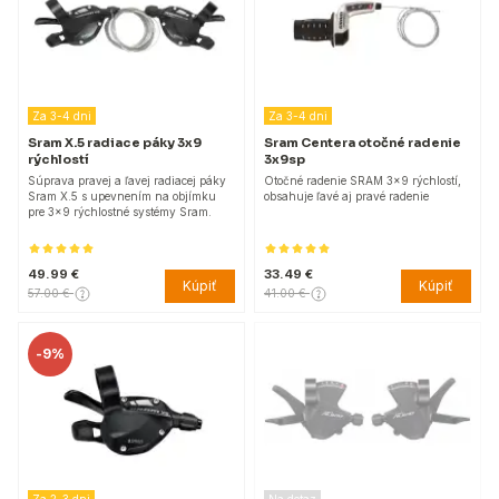
Za 3-4 dni
Za 3-4 dni
Sram X.5 radiace páky 3x9
Sram Centera otočné radenie
rýchlostí
3x9sp
Súprava pravej a ľavej radiacej páky
Otočné radenie SRAM 3x9 rýchlostí,
Sram X.5 s upevnením na objímku
obsahuje ľavé aj pravé radenie
pre 3x9 rýchlostné systémy Sram.
49.99 €
33.49 €
Kúpiť
Kúpiť
57.00 €
41.00 €
-
9%
Za 2-3 dni
Na dotaz