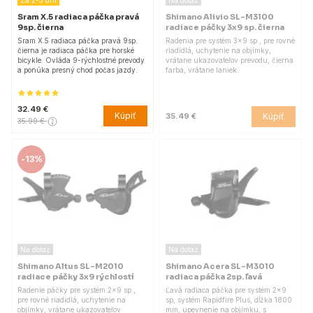
Sram X.5 radiaca páčka pravá
Shimano Alivio SL-M3100
9sp. čierna
radiace páčky 3x9 sp. čierna
Sram X.5 radiaca páčka pravá 9sp.
Radenia pre systém 3x9 sp., pre rovné
čierna je radiaca páčka pre horské
riadidlá, uchytenie na objímky,
bicykle. Ovláda 9-rýchlostné prevody
vrátane ukazovateľov prevodu, čierna
a ponúka presný chod počas jazdy.
farba, vrátane laniek.
32.49 €
Kúpiť
Kúpiť
35.49 €
35.99 €
-
13%
Na dotaz
Na dotaz
Shimano Altus SL-M2010
Shimano Acera SL-M3010
radiace páčky 3x9 rýchlostí
radiaca páčka 2sp. ľavá
Radenie páčky pre systém 2x9 sp.,
Ľavá radiaca páčka pre systém 2x9
pre rovné riadidlá, uchytenie na
sp, systém Rapidfire Plus, dĺžka 1800
objímky, vrátane ukazovateľov
mm, upevnenie na objímku, s