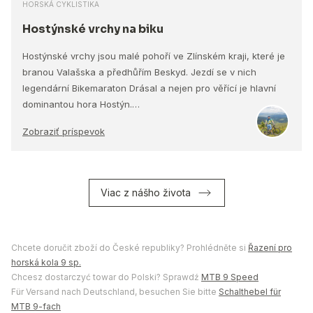
HORSKÁ CYKLISTIKA
Hostýnské vrchy na biku
Hostýnské vrchy jsou malé pohoří ve Zlínském kraji, které je
branou Valašska a předhůřím Beskyd. Jezdí se v nich
legendární Bikemaraton Drásal a nejen pro věřící je hlavní
dominantou hora Hostýn.…
Zobraziť príspevok
Viac z nášho života
Chcete doručit zboží do České republiky? Prohlédněte si
Řazení pro
horská kola 9 sp.
Chcesz dostarczyć towar do Polski? Sprawdź
MTB 9 Speed
Für Versand nach Deutschland, besuchen Sie bitte
Schalthebel für
MTB 9-fach