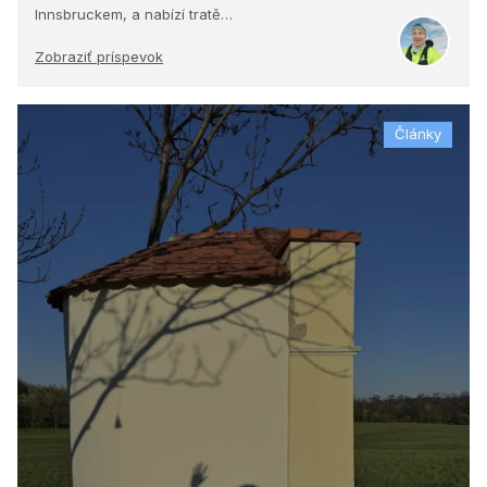
Innsbruckem, a nabízí tratě…
Zobraziť príspevok
Články