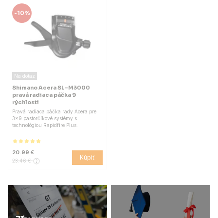
-
10%
Na dotaz
Shimano Acera SL-M3000
pravá radiaca páčka 9
rýchlostí
Pravá radiaca páčka rady Acera pre
3x9 pastorčíkové systémy s
technológiou Rapidfire Plus.
20.99 €
Kúpiť
23.46 €