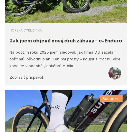
HORSKÁ CYKLISTIKA
Jak jsem objevil nový druh zábavy – e-Enduro
Na podzim roku 2025 jsem sledoval, jak firma DJI začala
bořit můj původní plán. Ten byl prostý – koupit si trochu více
kondice v podobě „lehkého“ e-biku.
Zobraziť príspevok
Recenzie