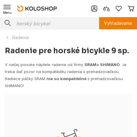
Menu
Vyhľadávanie
Radenie
Radenie pre horské bicykle 9 sp.
V našej ponuke nájdete radenie od firmy
SRAM
a
SHIMANO
. Je
treba dať pozor na kompatibilitu radenia s prehadzovačkou.
Radiace páčky SRAM
nie sú
kompatibilné
s prehadzovačkou
SHIMANO!