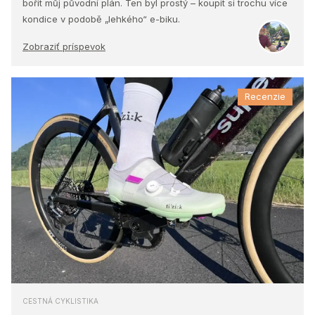
bořit můj původní plán. Ten byl prostý – koupit si trochu více
kondice v podobě „lehkého“ e-biku.
Zobraziť príspevok
Recenzie
CESTNÁ CYKLISTIKA