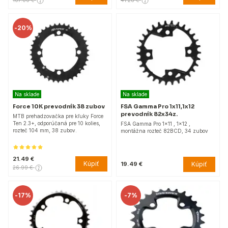
107.00 €
41.28 €
-
20%
Na sklade
Na sklade
Force 10K prevodník 38 zubov
FSA Gamma Pro 1x11,1x12
prevodník 82x34z.
MTB prehadzovačka pre kľuky Force
Ten 2.3+, odporúčaná pre 10 kolies,
FSA Gamma Pro 1x11 , 1x12 ,
rozteč 104 mm, 38 zubov.
montážna rozteč 82BCD, 34 zubov
21.49 €
Kúpiť
Kúpiť
19.49 €
26.99 €
-
17%
-
7%