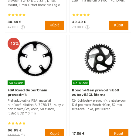
zubmi na malom prevodníku, L-Pin.
prevodník X-SYNC 2 32T, Direct
Mount, 3 mm Offset Boost pre Eagle.
38.49 €
49.49 €
Kúpiť
Kúpiť
47.00 €
79.00 €
-
10%
Na sklade
Na sklade
FSA Road SuperChain
Bosch 4Gen prevodník 38
prevodník
zubov 52CL čierna
Prehadzovačka FSA, materiál
12-rýchlostný prevodník s nástavcom
hliníková zliatina AL7075/T6, zuby z
DM pre motor Bosch 4Gen, 52 mm
nehrdzavejúcej ocele, 50 zubov,
reťazová linka, pre 1x12sp..
rozteč BCD 110 mm
66.99 €
Kúpiť
Kúpiť
17.59 €
74.80 €