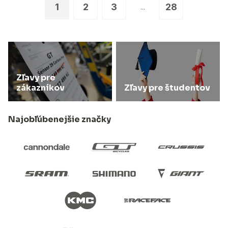
1
2
3
28
...
Zľavy pre
zákazníkov
Zľavy pre študentov
Najobľúbenejšie značky