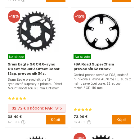
-
18%
-
15%
Na sklade
Na sklade
Sram Eagle GX CR X-sync
FSA Road SuperChain
Direct Mount 3 Offset Boost
prevodník 52 zubov
12sp. prevodník 34z.
Cestná prehadzovačka FSA, materiál
hliníková zliatina AL7075/T6, zuby z
Sram Eagle prevodník pre 12-
nehrdzavejúcej ocele, 52 zubov,
rýchlostné súpravy s priamou Direct
rozteč BCD 110 mm.
Mount montážou s 3 mm Offsetom.
32.72 €
s kódom:
PARTS15
38.49 €
73.99 €
Kúpiť
Kúpiť
47.00 €
87.40 €
-
15%