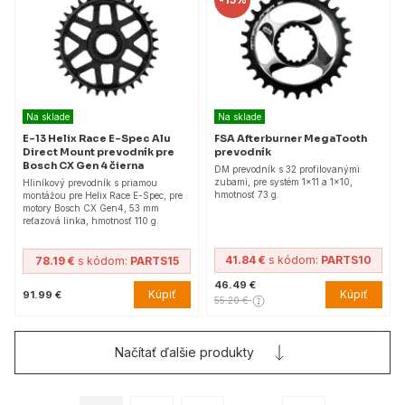
Na sklade
Na sklade
E-13 Helix Race E-Spec Alu
FSA Afterburner MegaTooth
Direct Mount prevodník pre
prevodník
Bosch CX Gen 4 čierna
DM prevodník s 32 profilovanými
zubami, pre systém 1x11 a 1x10,
Hliníkový prevodník s priamou
hmotnosť 73 g.
montážou pre Helix Race E-Spec, pre
motory Bosch CX Gen4, 53 mm
reťazová linka, hmotnosť 110 g.
41.84 €
s kódom:
PARTS10
78.19 €
s kódom:
PARTS15
46.49 €
Kúpiť
Kúpiť
91.99 €
55.20 €
Načítať ďalšie produkty