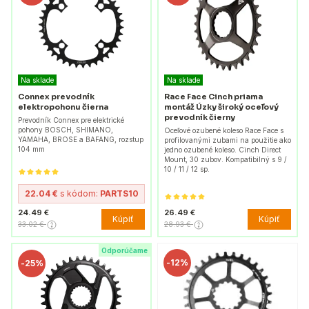
Na sklade
Na sklade
Connex prevodník
Race Face Cinch priama
elektropohonu čierna
montáž Úzky široký oceľový
prevodník čierny
Prevodník Connex pre elektrické
pohony BOSCH, SHIMANO,
Oceľové ozubené koleso Race Face s
YAMAHA, BROSE a BAFANG, rozstup
profilovanými zubami na použitie ako
104 mm
jedno ozubené koleso. Cinch Direct
Mount, 30 zubov. Kompatibilný s 9 /
10 / 11 / 12 sp.
22.04 €
s kódom:
PARTS10
24.49 €
26.49 €
Kúpiť
Kúpiť
33.02 €
28.93 €
Odporúčame
-
12%
-
25%