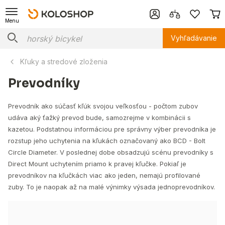
Menu
Vyhľadávanie
Kľuky a stredové zloženia
Prevodníky
Prevodník ako súčasť kľúk svojou veľkosťou - počtom zubov
udáva aký ťažký prevod bude, samozrejme v kombinácii s
kazetou. Podstatnou informáciou pre správny výber prevodníka je
rozstup jeho uchytenia na kľukách označovaný ako BCD - Bolt
Circle Diameter. V poslednej dobe obsadzujú scénu prevodníky s
Direct Mount uchytením priamo k pravej kľučke. Pokiaľ je
prevodníkov na kľučkách viac ako jeden, nemajú profilované
zuby. To je naopak až na malé výnimky výsada jednoprevodníkov.