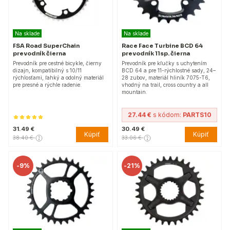
Na sklade
Na sklade
FSA Road SuperChain
Race Face Turbine BCD 64
prevodník čierna
prevodník 11sp. čierna
Prevodník pre cestné bicykle, čierny
Prevodník pre kľučky s uchytením
dizajn, kompatibilný s 10/11
BCD 64 a pre 11-rýchlostné sady, 24–
rýchlosťami, ľahký a odolný materiál
28 zubov, materiál hliník 7075-T6,
pre presné a rýchle radenie.
vhodný na trail, cross country a all
mountain.
27.44 €
s kódom:
PARTS10
31.49 €
30.49 €
Kúpiť
Kúpiť
38.40 €
33.06 €
-
9%
-
21%