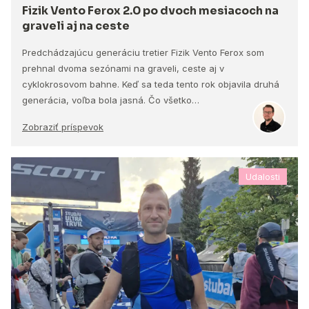
Fizik Vento Ferox 2.0 po dvoch mesiacoch na
graveli aj na ceste
Predchádzajúcu generáciu tretier Fizik Vento Ferox som
prehnal dvoma sezónami na graveli, ceste aj v
cyklokrosovom bahne. Keď sa teda tento rok objavila druhá
generácia, voľba bola jasná. Čo všetko…
Zobraziť príspevok
Udalosti