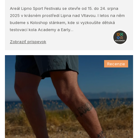
Areál Lipno Sport Festivalu se otevře od 15. do 24. srpna
2025 v krásném prostředí Lipna nad Vltavou. I letos na něm
budeme s Koloshop stánkem, kde si vyzkoušíte dětská
testovací kola Academy a Early…
Zobraziť príspevok
Recenzie