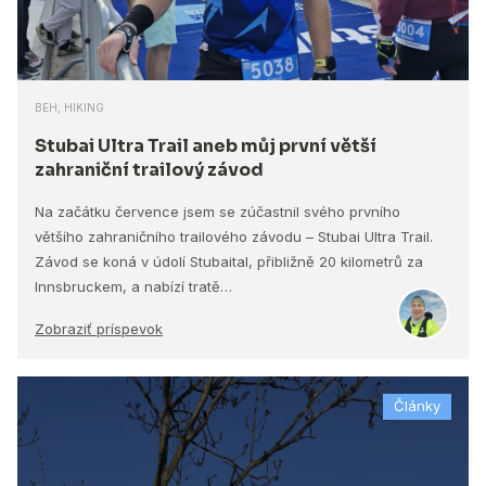
BEH, HIKING
Stubai Ultra Trail aneb můj první větší
zahraniční trailový závod
Na začátku července jsem se zúčastnil svého prvního
většího zahraničního trailového závodu – Stubai Ultra Trail.
Závod se koná v údolí Stubaital, přibližně 20 kilometrů za
Innsbruckem, a nabízí tratě…
Zobraziť príspevok
Články