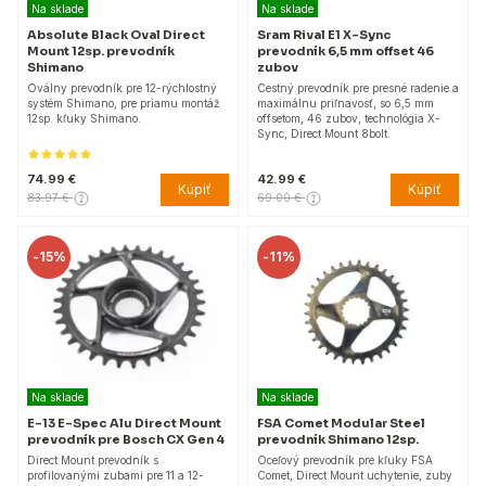
Na sklade
Na sklade
Absolute Black Oval Direct
Sram Rival E1 X-Sync
Mount 12sp. prevodník
prevodník 6,5 mm offset 46
Shimano
zubov
Oválny prevodník pre 12-rýchlostný
Cestný prevodník pre presné radenie a
systém Shimano, pre priamu montáž
maximálnu priľnavosť, so 6,5 mm
12sp. kľuky Shimano.
offsetom, 46 zubov, technológia X-
Sync, Direct Mount 8bolt.
74.99 €
42.99 €
Kúpiť
Kúpiť
83.97 €
69.00 €
-
15%
-
11%
Na sklade
Na sklade
E-13 E-Spec Alu Direct Mount
FSA Comet Modular Steel
prevodník pre Bosch CX Gen 4
prevodník Shimano 12sp.
Direct Mount prevodník s
Oceľový prevodník pre kľuky FSA
profilovanými zubami pre 11 a 12-
Comet, Direct Mount uchytenie, zuby