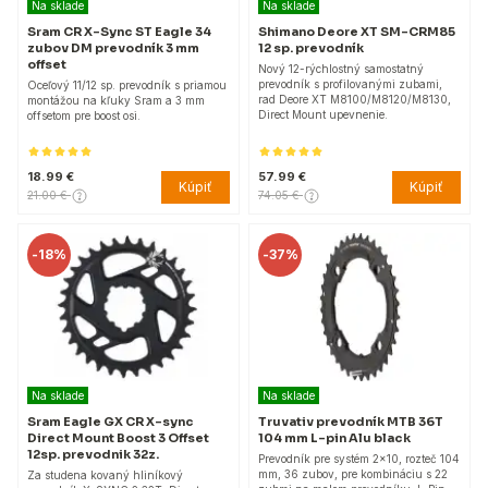
Na sklade
Na sklade
Sram CR X-Sync ST Eagle 34
Shimano Deore XT SM-CRM85
zubov DM prevodník 3 mm
12 sp. prevodník
offset
Nový 12-rýchlostný samostatný
prevodník s profilovanými zubami,
Oceľový 11/12 sp. prevodník s priamou
rad Deore XT M8100/M8120/M8130,
montážou na kľuky Sram a 3 mm
Direct Mount upevnenie.
offsetom pre boost osi.
18.99 €
57.99 €
Kúpiť
Kúpiť
21.00 €
74.05 €
-
18%
-
37%
Na sklade
Na sklade
Sram Eagle GX CR X-sync
Truvativ prevodník MTB 36T
Direct Mount Boost 3 Offset
104 mm L-pin Alu black
12sp. prevodnik 32z.
Prevodník pre systém 2x10, rozteč 104
mm, 36 zubov, pre kombináciu s 22
Za studena kovaný hliníkový