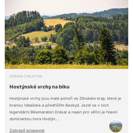
HORSKÁ CYKLISTIKA
Hostýnské vrchy na biku
Hostýnské vrchy jsou malé pohoří ve Zlínském kraji, které je
branou Valašska a předhůřím Beskyd. Jezdí se v nich
legendární Bikemaraton Drásal a nejen pro věřící je hlavní
dominantou hora Hostýn.…
Zobraziť príspevok