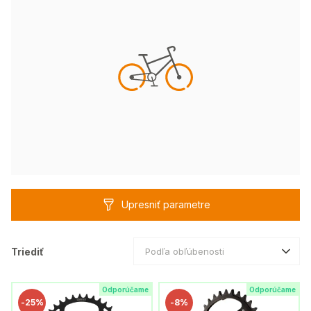
Upresniť parametre
Triediť
Podľa obľúbenosti
Odporúčame
Odporúčame
-
25%
-
8%