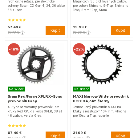
rýchlostné reťaze, pre elektrické
MegaTooth, 30 profilovaných zubov,
pohony Bosch CX Gen 4, 34, 36 alebo
pre pohon Shimano 9-11sp, Shimano
38 zubov.
12sp, Sram 10sp, Sram…
57.49 €
29.99 €
Kúpiť
Kúpiť
67.77 €
33.80 €
-
18%
-
22%
Na sklade
Na sklade
Sram Red/Force XPLR X-Sync
MAX1 Narrow Wide prevodník
prevodník Grey
BCD104, 34z. čierny
X-Sync samostatný prevodník, pre
Jednoduchý prevodník MAX1 na
kľuky Red XPLR a Force XPLR, 38 až
kľuky s rozstupom 104 mm, vhodná
46 zubov, verzia Grey.
pre 10sp. a 11sp. radenie.
87.49 €
31.99 €
Kúpiť
Kúpiť