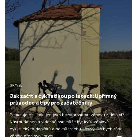
GRAVEL
Jak začít s cyklistikou po letech: Upřímný
průvodce a tipy pro začátečníky
Pamatujete si kolo jen jako bezstarostnou zábavu z dětství?
Návrat do sedla v dospělosti může být kvůli záplavě
cyklistických doplňků a pojmů trochu děsivý. Co bych ráda
věděla před svojí první…