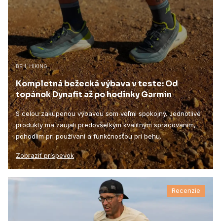
BEH, HIKING
Kompletná bežecká výbava v teste: Od
topánok Dynafit až po hodinky Garmin
S celou zakúpenou výbavou som veľmi spokojný. Jednotlivé
produkty ma zaujali predovšetkým kvalitným spracovaním,
pohodlím pri používaní a funkčnosťou pri behu.
Zobraziť príspevok
Recenzie