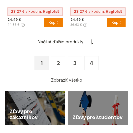
23.27 €
s kódom:
Haglöfs5
23.27 €
s kódom:
Haglöfs5
24.49 €
24.49 €
Kúpiť
Kúpiť
44.86 €
36.63 €
Načítať ďalšie produkty
1
2
3
4
Zobraziť všetko
Zľavy pre
zákazníkov
Zľavy pre študentov