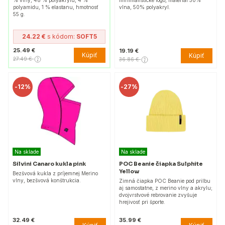
minimalistické logo, materiál 50%
polyamidu, 1 % elastanu, hmotnosť
vlna, 50% polyakryl.
55 g.
24.22 €
s kódom:
SOFT5
25.49 €
19.19 €
Kúpiť
Kúpiť
27.49 €
36.86 €
-
12%
-
27%
Na sklade
Na sklade
Silvini Canaro kukla pink
POC Beanie čiapka Sulphite
Yellow
Bezšvová kukla z príjemnej Merino
vlny, bezšvová konštrukcia.
Zimná čiapka POC Beanie pod prilbu
aj samostatne, z merino vlny a akrylu;
dvojvrstvové rebrovanie zvyšuje
hrejivosť pri športe.
32.49 €
35.99 €