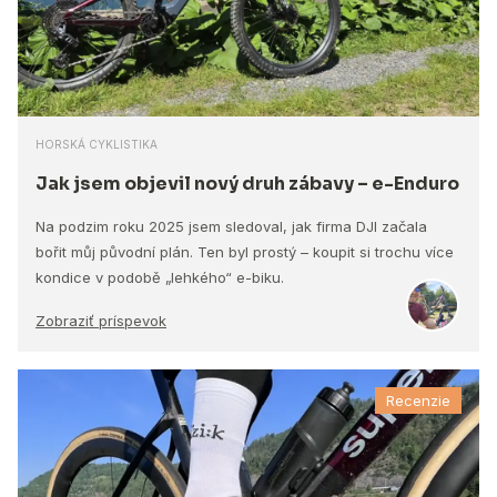
HORSKÁ CYKLISTIKA
Jak jsem objevil nový druh zábavy – e-Enduro
Na podzim roku 2025 jsem sledoval, jak firma DJI začala
bořit můj původní plán. Ten byl prostý – koupit si trochu více
kondice v podobě „lehkého“ e-biku.
Zobraziť príspevok
Recenzie