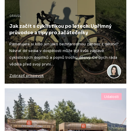
GRAVEL
Jak začít s cyklistikou po letech: Upřímný
průvodce a tipy pro začátečníky
Pamatujete si kolo jen jako bezstarostnou zábavu z dětství?
Návrat do sedla v dospělosti může být kvůli záplavě
cyklistických doplňků a pojmů trochu děsivý. Co bych ráda
věděla před svojí první…
Zobraziť príspevok
Udalosti