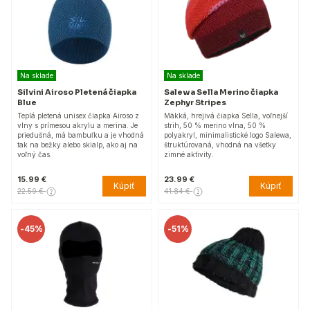
Na sklade
Na sklade
Silvini Airoso Pletená čiapka
Salewa Sella Merino čiapka
Blue
Zephyr Stripes
Teplá pletená unisex čiapka Airoso z
Mäkká, hrejivá čiapka Sella, voľnejší
vlny s prímesou akrylu a merina. Je
strih, 50 % merino vlna, 50 %
priedušná, má bambuľku a je vhodná
polyakryl, minimalistické logo Salewa,
tak na bežky alebo skialp, ako aj na
štruktúrovaná, vhodná na všetky
voľný čas.
zimné aktivity.
15.99 €
23.99 €
Kúpiť
Kúpiť
22.59 €
41.84 €
-
45%
-
51%