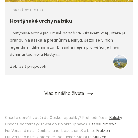
HORSKÁ CYKLISTIKA
Hostýnské vrchy na biku
Hostýnské vrchy jsou malé pohoří ve Zlínském kraji, které je
branou Valašska a předhůřím Beskyd. Jezdí se v nich
legendární Bikemaraton Drásal a nejen pro věřící je hlavní
dominantou hora Hostýn.…
Zobraziť príspevok
Viac z nášho života
Chcete doručit zboží do České republiky? Prohlédněte si
Kulichy
Chcesz dostarczyć towar do Polski? Sprawdź
Czapki zimowe
Für Versand nach Deutschland, besuchen Sie bitte
Mützen
Für Versand nach Österreich, besuchen Sie bitte
Mützen