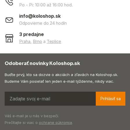
Po - Pi: 10:00 až 16:00 hod.
info@koloshop.sk
Odpovieme do 24 hodín
3 predajne
Praha
,
Brno
a
Teplice
Odoberať novinky Koloshop.sk
Buďte prvý, kto sa dozvie o akciách a zľavách na Koloshop.sk.
Budeme Vám posielať len jeden e-mail týždenne, nikdy viac.
Prihlásiť sa
Váš e-mail je u nás v bezpečí.
Prečítajte si viac o
ochrane súkromia
.