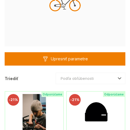
Upresniť parametre
Triediť
Podľa obľúbenosti
Odporúčame
Odporúčame
-
21%
-
21%