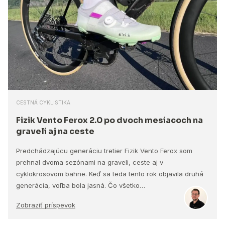
CESTNÁ CYKLISTIKA
Fizik Vento Ferox 2.0 po dvoch mesiacoch na
graveli aj na ceste
Predchádzajúcu generáciu tretier Fizik Vento Ferox som
prehnal dvoma sezónami na graveli, ceste aj v
cyklokrosovom bahne. Keď sa teda tento rok objavila druhá
generácia, voľba bola jasná. Čo všetko…
Zobraziť príspevok