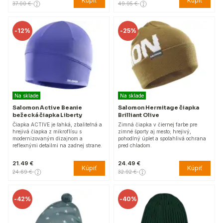
Kúpiť
Kúpiť
37.00 €
49.95 €
-
12%
-
25%
Na sklade
Na sklade
Salomon Active Beanie
Salomon Hermitage čiapka
bežecká čiapka Liberty
Brilliant Olive
Čiapka ACTIVE je ľahká, zbaliteľná a
Zimná čiapka v čiernej farbe pre
hrejivá čiapka z mikroflísu s
zimné športy aj mesto; hrejivý,
modernizovaným dizajnom a
pohodlný úplet a spoľahlivá ochrana
reflexnými detailmi na zadnej strane.
pred chladom.
21.49 €
24.49 €
Kúpiť
Kúpiť
24.69 €
32.92 €
-
42%
-
40%