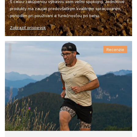
S celou zakúpenou výbavou som veľmi spokojný. Jednotlivé
produkty ma zaujali predovšetkým kvalitným spracovaním,
pohodlím pri používaní a funkčnosťou pri behu.
Zobraziť príspevok
Recenzie