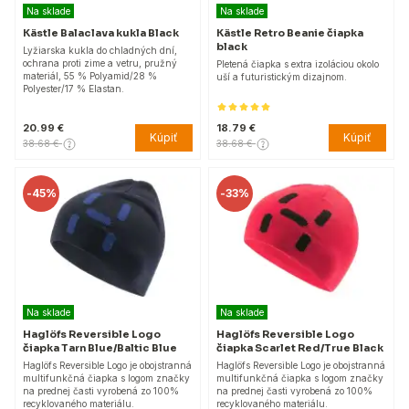
Na sklade
Na sklade
Kästle Balaclava kukla Black
Kästle Retro Beanie čiapka
black
Lyžiarska kukla do chladných dní,
ochrana proti zime a vetru, pružný
Pletená čiapka s extra izoláciou okolo
materiál, 55 % Polyamid/28 %
uší a futuristickým dizajnom.
Polyester/17 % Elastan.
20.99 €
18.79 €
Kúpiť
Kúpiť
38.68 €
38.68 €
-
45%
-
33%
Na sklade
Na sklade
Haglöfs Reversible Logo
Haglöfs Reversible Logo
čiapka Tarn Blue/Baltic Blue
čiapka Scarlet Red/True Black
Haglöfs Reversible Logo je obojstranná
Haglöfs Reversible Logo je obojstranná
multifunkčná čiapka s logom značky
multifunkčná čiapka s logom značky
na prednej časti vyrobená zo 100%
na prednej časti vyrobená zo 100%
recyklovaného materiálu.
recyklovaného materiálu.