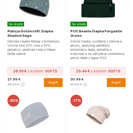
Na sklade
Na sklade
Maloja GoldeckM. čiapka
POC Beanie čiapka Pargasite
Shaded Sage
Green
Dámska čiapka Maloja s brmbolcom,
Zimná čiapka, vyrobená z merina a
vrchná časť 50% vlna a 50%
akrylu, poskytuje perfektnú
polyakryl, podšívka hrejivý fleece,
kombináciu tepla, pohodlia a
farba zelená.
trvácnosti a na záhybe je umiestnený
jemný štítok s logom POC.
26.59 €
s kódom:
SOFT5
29.44 €
s kódom:
SOFT5
27.99 €
30.99 €
Kúpiť
Kúpiť
48.97 €
52.00 €
-
30%
-
17%