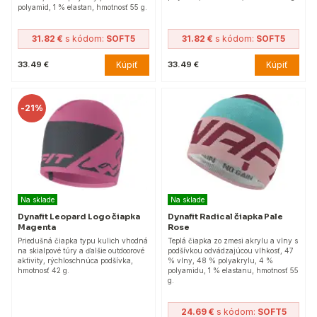
polyamid, 1 % elastan, hmotnosť 55 g.
31.82 €
s kódom:
SOFT5
31.82 €
s kódom:
SOFT5
Kúpiť
Kúpiť
33.49 €
33.49 €
-
21%
Na sklade
Na sklade
Dynafit Leopard Logo čiapka
Dynafit Radical čiapka Pale
Magenta
Rose
Priedušná čiapka typu kulich vhodná
Teplá čiapka zo zmesi akrylu a vlny s
na skialpové túry a ďalšie outdoorové
podšívkou odvádzajúcou vlhkosť, 47
aktivity, rýchloschnúca podšívka,
% vlny, 48 % polyakrylu, 4 %
hmotnosť 42 g.
polyamidu, 1 % elastanu, hmotnosť 55
g.
24.69 €
s kódom:
SOFT5