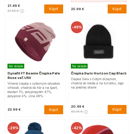
21.49 €
Kúpiť
Kúpiť
25.99 €
27.49 €
-
49%
Na sklade
Na sklade
Dynafit FT Beanie Čiapka Pale
Čiapka Swix Horizon Cap Black
Rose veľ. UNI
Čiapka Swix s čistým dizajnom,
vhodná do mesta a na turistiku, logo
Vlnená čiapka s výborným odvodom
na prednej strane.
vlhkosti, vhodná do hôr a na šport,
elastan 1%, polypropylén 47%,
polyamid 4%, vlna 48%.
20.49 €
Kúpiť
Kúpiť
23.99 €
40.74 €
-
29%
-
42%