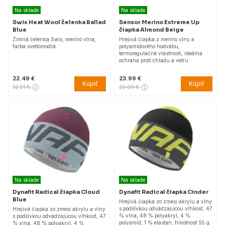
Na sklade
Na sklade
Swix Heat Wool čelenka Ballad
Sensor Merino Extreme Up
Blue
čiapka Almond Beige
Zimná čelenka Swix, merino vlna,
Hrejivá čiapka z merino vlny a
farba svetlomodrá.
polyamidového hodvábu,
termoregulačné vlastnosti, ideálna
ochrana proti chladu a vetru.
22.49 €
23.99 €
Kúpiť
Kúpiť
32.51 €
29.00 €
Na sklade
Na sklade
Dynafit Radical čiapka Cloud
Dynafit Radical čiapka Cinder
Blue
Hrejivá čiapka zo zmesi akrylu a vlny
s podšívkou odvádzajúcou vlhkosť, 47
Hrejivá čiapka zo zmesi akrylu a vlny
% vlna, 48 % polyakryl, 4 %
s podšívkou odvádzajúcou vlhkosť, 47
polyamid, 1 % elastan, hmotnosť 55 g.
% vlna, 48 % polyakryl, 4 %