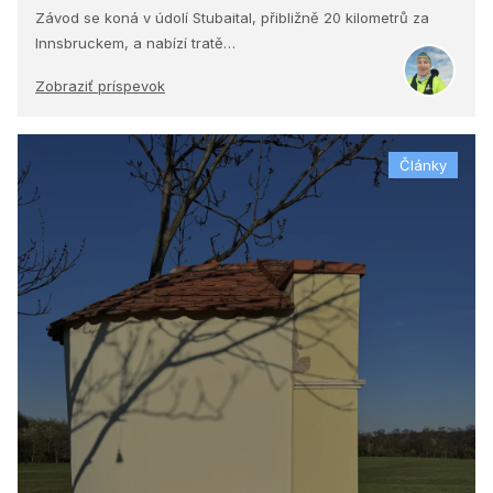
Závod se koná v údolí Stubaital, přibližně 20 kilometrů za
Innsbruckem, a nabízí tratě…
Zobraziť príspevok
Články