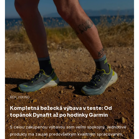
BEH, HIKING
Kompletná bežecká výbava v teste: Od
topánok Dynafit až po hodinky Garmin
S celou zakúpenou výbavou som veľmi spokojný. Jednotlivé
produkty ma zaujali predovšetkým kvalitným spracovaním,