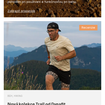
pohodlím pri používaní a funkčnosťou pri behu.
Zobraziť príspevok
Recenzie
BEH, HIKING
Nová kolekce Trail od Dynafit