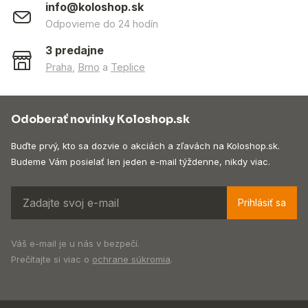
info@koloshop.sk
Odpovieme do 24 hodín
3 predajne
Praha
,
Brno
a
Teplice
Odoberať novinky Koloshop.sk
Buďte prvý, kto sa dozvie o akciách a zľavách na Koloshop.sk.
Budeme Vám posielať len jeden e-mail týždenne, nikdy viac.
Prihlásiť sa
Váš e-mail je u nás v bezpečí.
Prečítajte si viac o
ochrane súkromia
.