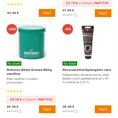
23.79 €
s kódom:
PARTS15
27.99 €
Kúpiť
42.49 €
Kúpiť
33.02 €
-
34%
-
8%
Na sklade
Na sklade
Motorex White Grease 850g
Silca vazelína Synergetic race
vazelína
Profesionálne závodné mazivo, ktoré
dokáže znížiť opotrebovanie až o 90
Biela vazelína s vysokou
% a trenie až o 50 %.
priľnavosťou.
26.54 €
s kódom:
PARTS10
29.49 €
28.49 €
Kúpiť
Kúpiť
44.79 €
30.99 €