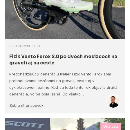
CESTNÁ CYKLISTIKA
Fizik Vento Ferox 2.0 po dvoch mesiacoch na
graveli aj na ceste
Predchádzajúcu generáciu tretier Fizik Vento Ferox som
prehnal dvoma sezónami na graveli, ceste aj v
cyklokrosovom bahne. Keď sa teda tento rok objavila druhá
generácia, voľba bola jasná. Čo všetko…
Zobraziť príspevok
Udalosti