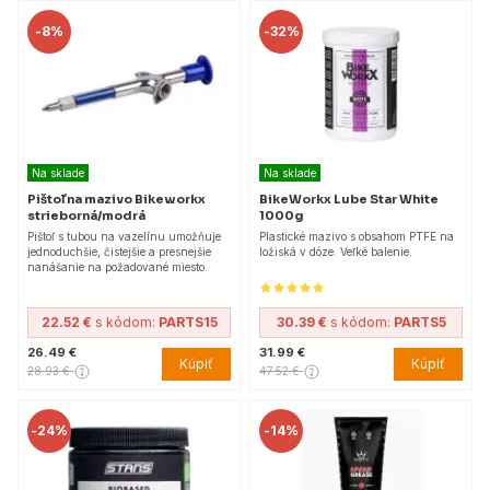
-
8%
-
32%
Na sklade
Na sklade
Pištoľ na mazivo Bikeworkx
BikeWorkx Lube Star White
strieborná/modrá
1000g
Pištoľ s tubou na vazelínu umožňuje
Plastické mazivo s obsahom PTFE na
jednoduchšie, čistejšie a presnejšie
ložiská v dóze. Veľké balenie.
nanášanie na požadované miesto.
22.52 €
s kódom:
PARTS15
30.39 €
s kódom:
PARTS5
26.49 €
31.99 €
Kúpiť
Kúpiť
28.93 €
47.52 €
-
24%
-
14%