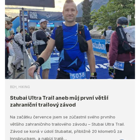
BEH, HIKING
Stubai Ultra Trail aneb můj první větší
zahraniční trailový závod
Na začátku července jsem se zúčastnil svého prvního
většího zahraničního trailového závodu – Stubai Ultra Trail.
Závod se koná v údolí Stubaital, přibližně 20 kilometrů za
Innsbruckem, a nabízí tratě…