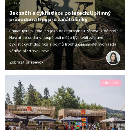
GRAVEL
Jak začít s cyklistikou po letech: Upřímný
průvodce a tipy pro začátečníky
Pamatujete si kolo jen jako bezstarostnou zábavu z dětství?
Návrat do sedla v dospělosti může být kvůli záplavě
cyklistických doplňků a pojmů trochu děsivý. Co bych ráda
věděla před svojí první…
Zobraziť príspevok
Udalosti