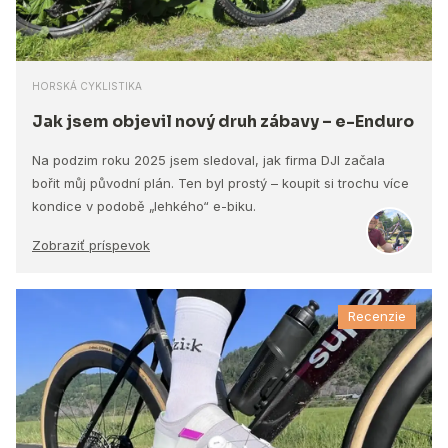
HORSKÁ CYKLISTIKA
Jak jsem objevil nový druh zábavy – e-Enduro
Na podzim roku 2025 jsem sledoval, jak firma DJI začala
bořit můj původní plán. Ten byl prostý – koupit si trochu více
kondice v podobě „lehkého“ e-biku.
Zobraziť príspevok
Recenzie