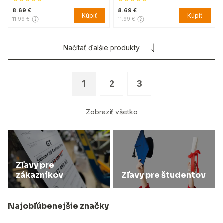
8.69 €
8.69 €
Kúpiť
Kúpiť
11.99 €
11.99 €
Načítať ďalšie produkty
1
2
3
Zobraziť všetko
Zľavy pre
zákazníkov
Zľavy pre študentov
Najobľúbenejšie značky