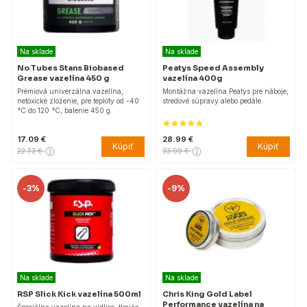
Na sklade
Na sklade
No Tubes Stans Biobased
Peatys Speed Assembly
Grease vazelína 450 g
vazelína 400g
Prémiová univerzálna vazelína,
Montážna vazelína Peatys pre náboje,
netoxické zloženie, pre teploty od -40
stredové súpravy alebo pedále.
°C do 120 °C, balenie 450 g.
17.09 €
28.99 €
Kúpiť
Kúpiť
22.73 €
33.99 €
-
3%
-
9%
Na sklade
Na sklade
RSP Slick Kick vazelína 500ml
Chris King Gold Label
Performance vazelína na
Špeciálna vazelína na vidlice, tlmiče,