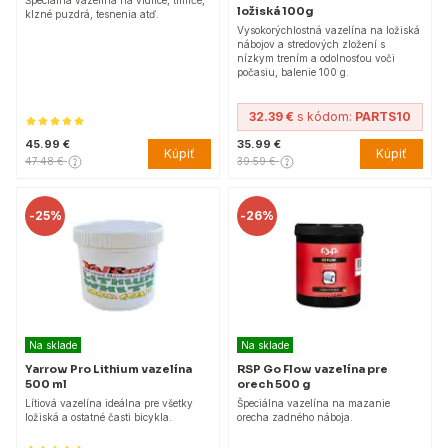
ložiská 100g
klzné puzdrá, tesnenia atď.
Vysokorýchlostná vazelína na ložiská
nábojov a stredových zložení s
nízkym trením a odolnosťou voči
počasiu, balenie 100 g.
32.39 €
s kódom:
PARTS10
45.99 €
35.99 €
Kúpiť
Kúpiť
47.48 €
39.59 €
-
25%
-
26%
Na sklade
Na sklade
Yarrow Pro Lithium vazelína
RSP Go Flow vazelína pre
500 ml
orech 500 g
Lítiová vazelína ideálna pre všetky
Špeciálna vazelína na mazanie
ložiská a ostatné časti bicykla.
orecha zadného náboja.