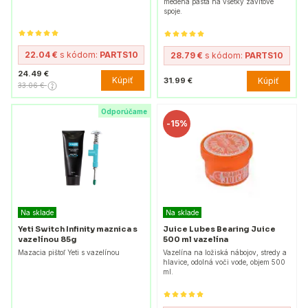
medená pasta na všetky závitové
spoje.
22.04 €
s kódom:
PARTS10
28.79 €
s kódom:
PARTS10
24.49 €
Kúpiť
Kúpiť
31.99 €
33.06 €
Odporúčame
-
15%
Na sklade
Na sklade
Yeti Switch Infinity maznica s
Juice Lubes Bearing Juice
vazelínou 85g
500 ml vazelína
Mazacia pištoľ Yeti s vazelínou
Vazelína na ložiská nábojov, stredy a
hlavice, odolná voči vode, objem 500
ml.