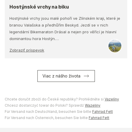
Hostýnské vrchy na biku
Hostýnské vrchy jsou malé pohoří ve Zlínském kraji, které je
branou Valašska a předhůřím Beskyd. Jezdí se v nich
legendární Bikemaraton Drásal a nejen pro věřící je hlavní
dominantou hora Hostýn.…
Zobraziť príspevok
Viac z nášho života
Chcete doručit zboží do České republiky? Prohlédněte si
Vazelíny
Chcesz dostarczyć towar do Polski? Sprawdź
Wazeliny
Für Versand nach Deutschland, besuchen Sie bitte
Fahrrad Fett
Für Versand nach Österreich, besuchen Sie bitte
Fahrrad Fett