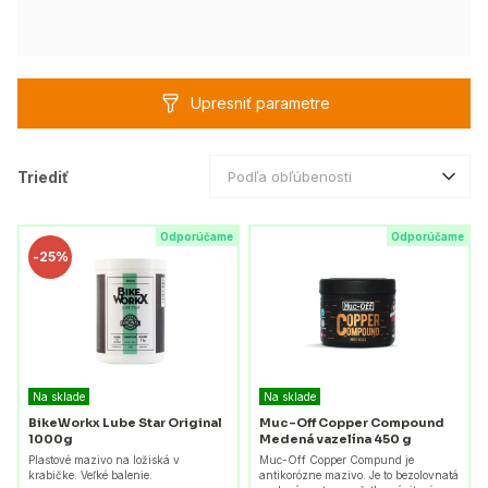
Upresniť parametre
Triediť
Podľa obľúbenosti
Odporúčame
Odporúčame
-
25%
Na sklade
Na sklade
BikeWorkx Lube Star Original
Muc-Off Copper Compound
1000g
Medená vazelína 450 g
Plastové mazivo na ložiská v
Muc-Off Copper Compund je
krabičke. Veľké balenie.
antikorózne mazivo. Je to bezolovnatá