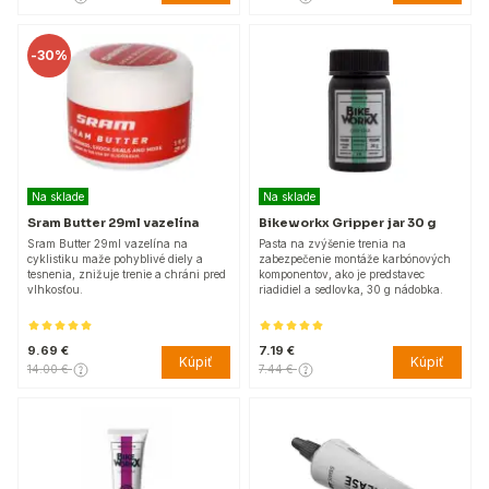
-
30%
Na sklade
Na sklade
Sram Butter 29ml vazelína
Bikeworkx Gripper jar 30 g
Sram Butter 29ml vazelína na
Pasta na zvýšenie trenia na
cyklistiku maže pohyblivé diely a
zabezpečenie montáže karbónových
tesnenia, znižuje trenie a chráni pred
komponentov, ako je predstavec
vlhkosťou.
riadidiel a sedlovka, 30 g nádobka.
9.69 €
7.19 €
Kúpiť
Kúpiť
14.00 €
7.44 €