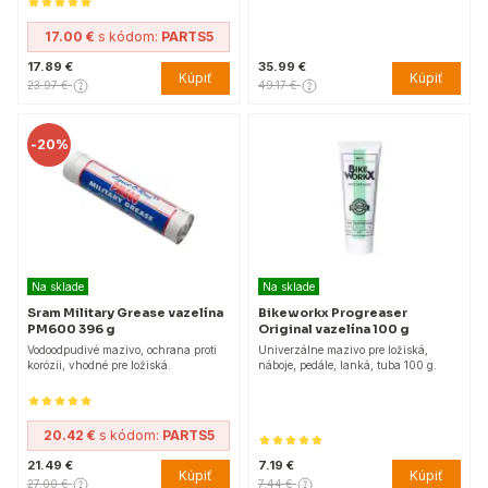
17.00 €
s kódom:
PARTS5
17.89 €
35.99 €
Kúpiť
Kúpiť
23.97 €
49.17 €
-
20%
Na sklade
Na sklade
Sram Military Grease vazelína
Bikeworkx Progreaser
PM600 396 g
Original vazelína 100 g
Vodoodpudivé mazivo, ochrana proti
Univerzálne mazivo pre ložiská,
korózii, vhodné pre ložiská.
náboje, pedále, lanká, tuba 100 g.
20.42 €
s kódom:
PARTS5
21.49 €
7.19 €
Kúpiť
Kúpiť
27.00 €
7.44 €