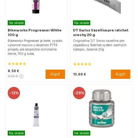
Na sklade
Na sklade
Bikeworkx Progreaser White
DT Swiss Vazelína pre ratchet
100 g
orechy 20 g
Bikeworkx Progreaser je biele, vysoko
Originálna DT Swiss vazelína pre
výkonné mazivo s obsahom PTFE
západkový Ratchet systém zadných
prísady pre absolútne minimálne
nábojov, balenie 20g
trenie, 100 g tuba.
8.59 €
Kúpiť
Kúpiť
13.69 €
9.30 €
-
13%
-
29%
Na sklade
Na sklade