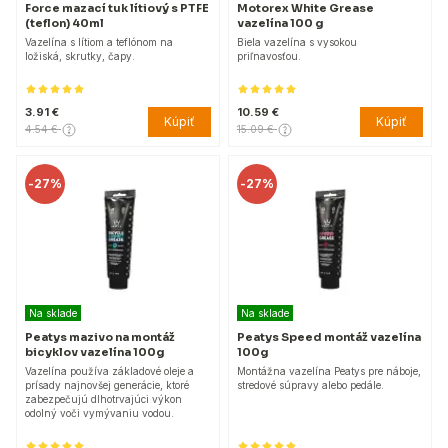
Force mazací tuk lítiový s PTFE
Motorex White Grease
(teflon) 40ml
vazelína 100 g
Vazelína s lítiom a teflónom na
Biela vazelína s vysokou
ložiská, skrutky, čapy.
priľnavosťou.
3.91 €
10.59 €
Kúpiť
Kúpiť
4.54 €
15.09 €
-
27%
-
27%
Na sklade
Na sklade
Peatys mazivo na montáž
Peatys Speed montáž vazelína
bicyklov vazelína 100g
100g
Vazelína používa základové oleje a
Montážna vazelína Peatys pre náboje,
prísady najnovšej generácie, ktoré
stredové súpravy alebo pedále.
zabezpečujú dlhotrvajúci výkon
odolný voči vymývaniu vodou.