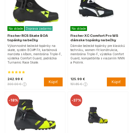
Na sklade
Doprava zadarmo
Na sklade
Fischer RC5 Skate BOA
Fischer XC Comfort Pro WS
topánky na bežky
dámske topánky na bežky
Výkonnostné bežecké topánky na
Dámske bežecké topánky pre klasickú
skate, systém BOA® Fit, karbónová
techniku, women-fit konštrukcia,
manžeta s kĺbom, membrána Triple-F,
membrána Triple-F, výstelka Comfort
výstelka Comfort Guard, podrážka
Guard, kompatibilita s viazaním NNN
Turnamic Race Skate.
a Prolink.
242.99 €
125.99 €
Kúpiť
Kúpiť
300.00 €
151.85 €
-
18%
-
37%