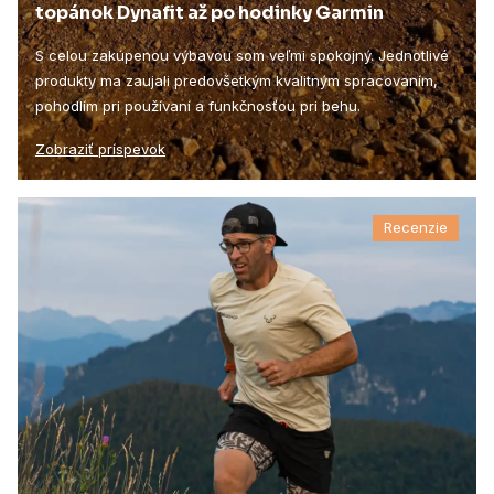
topánok Dynafit až po hodinky Garmin
S celou zakúpenou výbavou som veľmi spokojný. Jednotlivé
produkty ma zaujali predovšetkým kvalitným spracovaním,
pohodlím pri používaní a funkčnosťou pri behu.
Zobraziť príspevok
Recenzie