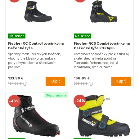
Na sklade
Na sklade
Fischer XC Control topánky na
Fischer RC3 Combi topánky na
bežecké lyže
bežecké lyže 2024/25
Športový model bežeckých topánok,
Kombinované topánky pre klasiku aj
vhodný pre klasickú techniku s
skate, stredne tvrdá podošva
pohyblivým kĺbom a sťahovacím
Turnamic Performance, trojitá
pásikom.
membrána, rýchlouzáver.
133.99 €
166.99 €
Kúpiť
Kúpiť
164.20 €
205.35 €
Odporúčame
-
24%
-
46%