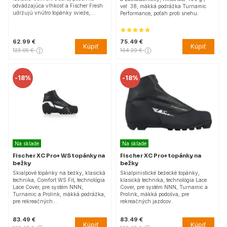
odvádzajúca vlhkosť a Fischer Fresh
veľ. 38, mäkká podrážka Turnamic
udržujú vnútro topánky svieže,…
Performance, poťah proti snehu.
62.99 €
75.49 €
Kúpiť
Kúpiť
123.05 €
164.20 €
-
18%
-
18%
Na sklade
Na sklade
Fischer XC Pro+ WS topánky na
Fischer XC Pro+ topánky na
bežky
bežky
Skialpové topánky na bežky, klasická
Skialpinistické bežecké topánky,
technika, Comfort WS Fit, technológia
klasická technika, technológia Lace
Lace Cover, pre systém NNN,
Cover, pre systém NNN, Turnamic a
Turnamic a Prolink, mäkká podrážka,
Prolink, mäkká podošva, pre
pre rekreačných…
rekreačných jazdcov.
83.49 €
83.49 €
Kúpiť
Kúpiť