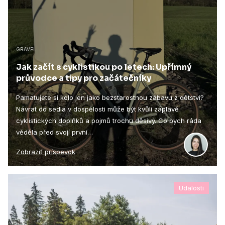
GRAVEL
Jak začít s cyklistikou po letech: Upřímný
průvodce a tipy pro začátečníky
Pamatujete si kolo jen jako bezstarostnou zábavu z dětství?
Návrat do sedla v dospělosti může být kvůli záplavě
cyklistických doplňků a pojmů trochu děsivý. Co bych ráda
věděla před svojí první…
Zobraziť príspevok
Udalosti