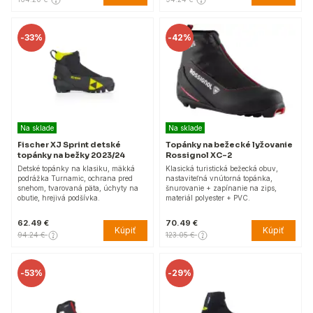
-
33%
-
42%
Na sklade
Na sklade
Fischer XJ Sprint detské
Topánky na bežecké lyžovanie
topánky na bežky 2023/24
Rossignol XC-2
Detské topánky na klasiku, mäkká
Klasická turistická bežecká obuv,
podrážka Turnamic, ochrana pred
nastaviteľná vnútorná topánka,
snehom, tvarovaná päta, úchyty na
šnurovanie + zapínanie na zips,
obutie, hrejivá podšívka.
materiál polyester + PVC.
62.49 €
70.49 €
Kúpiť
Kúpiť
94.24 €
123.05 €
-
53%
-
29%