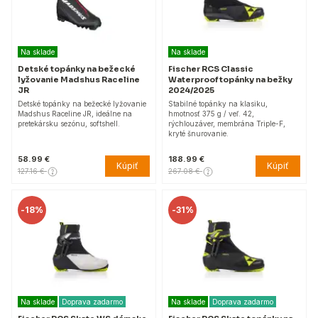
Na sklade
Na sklade
Detské topánky na bežecké
Fischer RCS Classic
lyžovanie Madshus Raceline
Waterproof topánky na bežky
JR
2024/2025
Detské topánky na bežecké lyžovanie
Stabilné topánky na klasiku,
Madshus Raceline JR, ideálne na
hmotnosť 375 g / veľ. 42,
pretekársku sezónu, softshell.
rýchlouzáver, membrána Triple-F,
kryté šnurovanie.
58.99 €
188.99 €
Kúpiť
Kúpiť
127.16 €
267.08 €
-
18%
-
31%
Na sklade
Doprava zadarmo
Na sklade
Doprava zadarmo