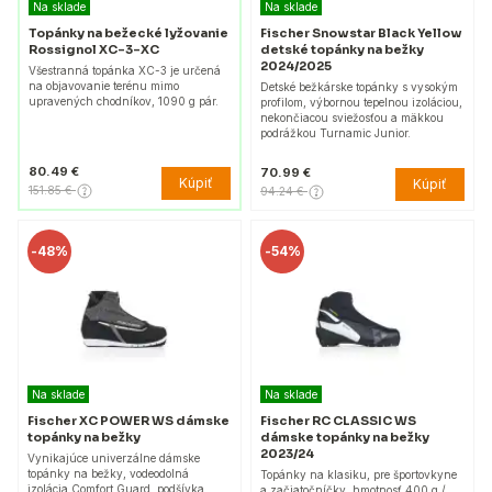
Na sklade
Na sklade
Topánky na bežecké lyžovanie
Fischer Snowstar Black Yellow
Rossignol XC-3-XC
detské topánky na bežky
2024/2025
Všestranná topánka XC-3 je určená
na objavovanie terénu mimo
Detské bežkárske topánky s vysokým
upravených chodníkov, 1090 g pár.
profilom, výbornou tepelnou izoláciou,
nekončiacou sviežosťou a mäkkou
podrážkou Turnamic Junior.
80.49 €
70.99 €
Kúpiť
Kúpiť
151.85 €
94.24 €
-
48%
-
54%
Na sklade
Na sklade
Fischer XC POWER WS dámske
Fischer RC CLASSIC WS
topánky na bežky
dámske topánky na bežky
2023/24
Vynikajúce univerzálne dámske
topánky na bežky, vodeodolná
Topánky na klasiku, pre športovkyne
izolácia Comfort Guard, podšívka
a začiatočníčky, hmotnosť 400 g /