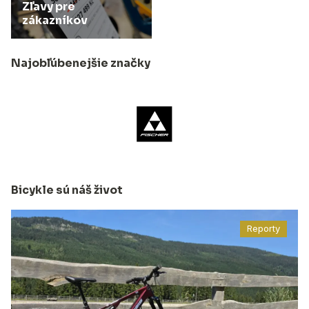
Zľavy pre
zákazníkov
Najobľúbenejšie značky
Bicykle sú náš život
Reporty