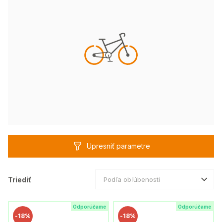
Upresniť parametre
Triediť
Podľa obľúbenosti
Odporúčame
Odporúčame
-
18%
-
18%