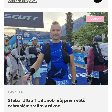
Zobraziť príspevok
Udalosti
BEH, HIKING
Stubai Ultra Trail aneb můj první větší
zahraniční trailový závod