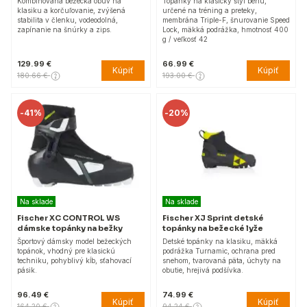
Kombinovaná bežecká obuv na
Topánky na klasický štýl behu,
klasiku a korčuľovanie, zvýšená
určené na tréning a preteky,
stabilita v členku, vodeodolná,
membrána Triple-F, šnurovanie Speed
zapínanie na šnúrky a zips.
Lock, mäkká podrážka, hmotnosť 400
g / veľkosť 42
129.99 €
66.99 €
Kúpiť
Kúpiť
180.66 €
193.00 €
-
41%
-
20%
Na sklade
Na sklade
Fischer XC CONTROL WS
Fischer XJ Sprint detské
dámske topánky na bežky
topánky na bežecké lyže
Športový dámsky model bežeckých
Detské topánky na klasiku, mäkká
topánok, vhodný pre klasickú
podrážka Turnamic, ochrana pred
techniku, pohyblivý kĺb, sťahovací
snehom, tvarovaná päta, úchyty na
pásik.
obutie, hrejivá podšívka.
96.49 €
74.99 €
Kúpiť
Kúpiť
164.20 €
94.24 €