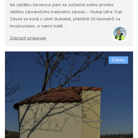
Na začátku července jsem se zúčastnil svého prvního
většího zahraničního trailového závodu – Stubai Ultra Trail.
Závod se koná v údolí Stubaital, přibližně 20 kilometrů za
Innsbruckem, a nabízí tratě…
Zobraziť príspevok
Články