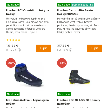
Na sklade
Na sklade
Doprava zadarmo
Fischer RC1 Combi topánky na
Fischer Carbonlite Skate
bežky
bežky 2024/25
Univerzálne bežecké topánky pre
Pohodlné a ľahké bežkárske topánky,
klasiku aj skate, kombinovaná flexia
karbónové vystuženie, hrejivá
podrážky, stabilizačná manžeta s
podšívka, bezšvový zvršok, kĺb Zero
kĺbom, izolačná výstelka Comfort
Play Hinge, nastavenie šírky päty,
Guard, membrána Triple-F.
ľahký rýchlouzáver.
133.99 €
317.99 €
Kúpiť
Kúpiť
164.20 €
505.76 €
-
28%
-
65%
Na sklade
Na sklade
Madshus Active U topánky na
Fischer RC5 CLASSIC topánky
bežky
na bežky