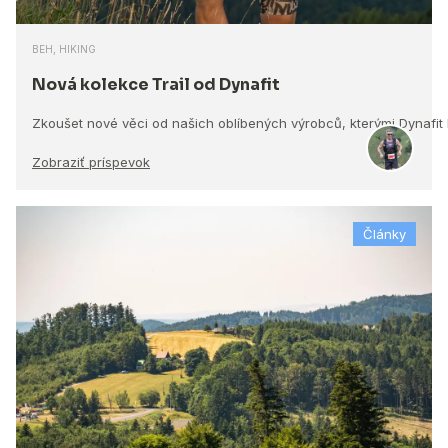
BEH, HIKING
Nová kolekce Trail od Dynafit
Zkoušet nové věci od našich oblíbených výrobců, kterými Dynafit
Zobraziť príspevok
Články