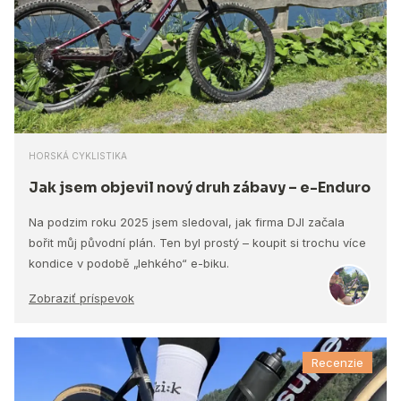
HORSKÁ CYKLISTIKA
Jak jsem objevil nový druh zábavy – e-Enduro
Na podzim roku 2025 jsem sledoval, jak firma DJI začala
bořit můj původní plán. Ten byl prostý – koupit si trochu více
kondice v podobě „lehkého“ e-biku.
Zobraziť príspevok
Recenzie