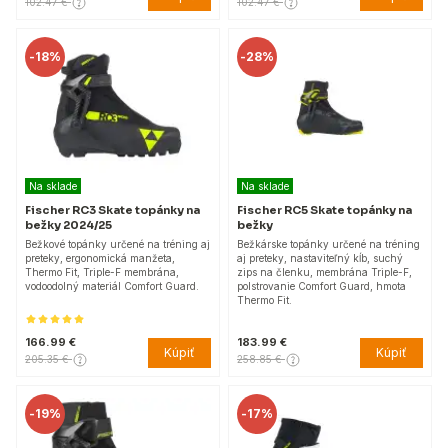
102.47 €
102.47 €
-
18%
-
28%
Na sklade
Na sklade
Fischer RC3 Skate topánky na
Fischer RC5 Skate topánky na
bežky 2024/25
bežky
Bežkové topánky určené na tréning aj
Bežkárske topánky určené na tréning
preteky, ergonomická manžeta,
aj preteky, nastaviteľný kĺb, suchý
Thermo Fit, Triple-F membrána,
zips na členku, membrána Triple-F,
vodoodolný materiál Comfort Guard.
polstrovanie Comfort Guard, hmota
Thermo Fit.
166.99 €
183.99 €
Kúpiť
Kúpiť
205.35 €
258.85 €
-
19%
-
17%