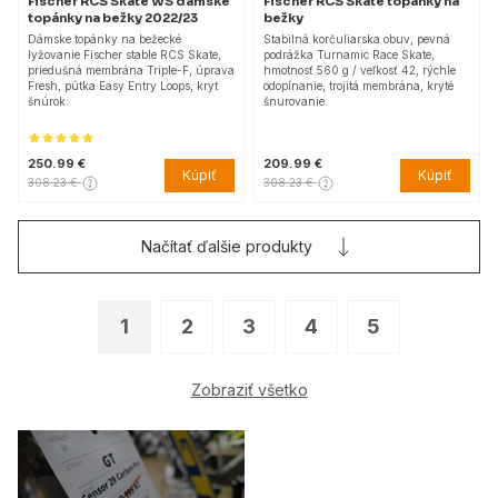
Fischer RCS Skate WS dámske
Fischer RCS Skate topánky na
topánky na bežky 2022/23
bežky
Dámske topánky na bežecké
Stabilná korčuliarska obuv, pevná
lyžovanie Fischer stable RCS Skate,
podrážka Turnamic Race Skate,
priedušná membrána Triple-F, úprava
hmotnosť 560 g / veľkosť 42, rýchle
Fresh, pútka Easy Entry Loops, kryt
odopínanie, trojitá membrána, kryté
šnúrok.
šnurovanie.
250.99 €
209.99 €
Kúpiť
Kúpiť
308.23 €
308.23 €
Načítať ďalšie produkty
1
2
3
4
5
Zobraziť všetko