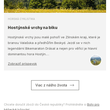
HORSKÁ CYKLISTIKA
Hostýnské vrchy na biku
Hostýnské vrchy jsou malé pohoří ve Zlínském kraji, které je
branou Valašska a předhůřím Beskyd. Jezdí se v nich
legendární Bikemaraton Drásal a nejen pro věřící je hlavní
dominantou hora Hostýn.…
Zobraziť príspevok
Viac z nášho života
Chcete doručit zboží do České republiky? Prohlédněte si
Boty pro
běžecké lyžování