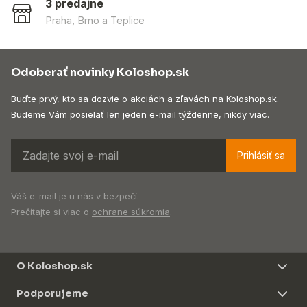
3 predajne
Praha
,
Brno
a
Teplice
Odoberať novinky Koloshop.sk
Buďte prvý, kto sa dozvie o akciách a zľavách na Koloshop.sk.
Budeme Vám posielať len jeden e-mail týždenne, nikdy viac.
Prihlásiť sa
Váš e-mail je u nás v bezpečí.
Prečítajte si viac o
ochrane súkromia
.
O Koloshop.sk
Podporujeme