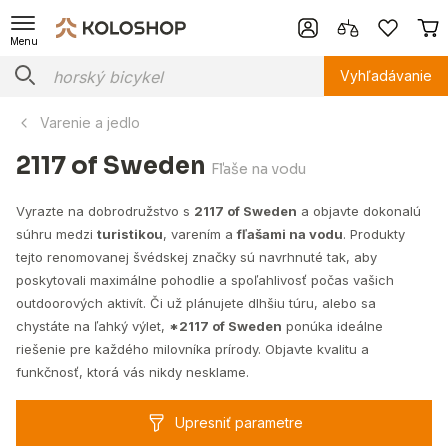
Menu
Vyhľadávanie
Varenie a jedlo
2117 of Sweden
Fľaše na vodu
Vyrazte na dobrodružstvo s
2117 of Sweden
a objavte dokonalú
súhru medzi
turistikou
, varením a
fľašami na vodu
. Produkty
tejto renomovanej švédskej značky sú navrhnuté tak, aby
poskytovali maximálne pohodlie a spoľahlivosť počas vašich
outdoorových aktivít. Či už plánujete dlhšiu túru, alebo sa
chystáte na ľahký výlet,
*2117 of Sweden
ponúka ideálne
riešenie pre každého milovníka prírody. Objavte kvalitu a
funkčnosť, ktorá vás nikdy nesklame.
Upresniť parametre