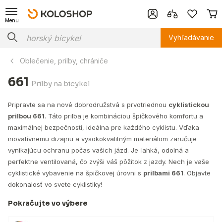
Menu
Vyhľadávanie
Oblečenie, prilby, chrániče
661
Prilby na bicykel
Pripravte sa na nové dobrodružstvá s prvotriednou
cyklistickou
prilbou 661
. Táto prilba je kombináciou špičkového komfortu a
maximálnej bezpečnosti, ideálna pre každého cyklistu. Vďaka
inovatívnemu dizajnu a vysokokvalitným materiálom zaručuje
vynikajúcu ochranu počas vašich jázd. Je ľahká, odolná a
perfektne ventilovaná, čo zvýši váš pôžitok z jazdy. Nech je vaše
cyklistické vybavenie na špičkovej úrovni s
prilbami 661
. Objavte
dokonalosť vo svete cyklistiky!
Pokračujte vo výbere