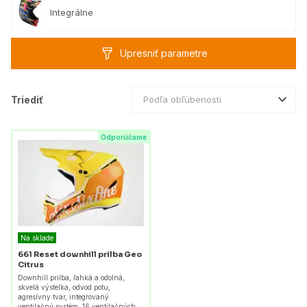
Integrálne
Upresniť parametre
Triediť
Podľa obľúbenosti
Odporúčame
Na sklade
661 Reset downhill prilba Geo
Citrus
Downhill prilba, ľahká a odolná,
skvelá výstelka, odvod potu,
agresívny tvar, integrovaný
ventilačný systém, 16 ventilačných