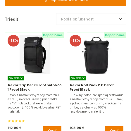
Triediť
Podľa obľúbenosti
Odporúčame
Odporúčame
-
18%
-
18%
Na sklade
Na sklade
Aevor Trip Pack Proof batoh 33
Aevor Roll Pack 2.0 batoh
l Proof Black
Proof Black
Batoh s nastaviteľným objemom 26 l
Funkčný batoh pre šport aj cestovanie
až 33 l, rolovací uzáver, priehradka
s nastaviteľným objemom 18-28 litrov,
na 15" notebook, reflexné prvky,
s pohodlnými popruhmi, vreckom na
vodoodolný, 100% recyklovateľný PET
prilbu, vyrobený zo 100%
materiál.
recyklovaného materiálu
112.99 €
103.99 €
Kúpiť
Kúpiť