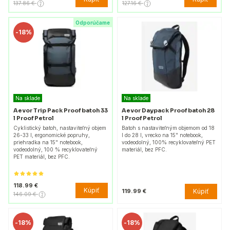
137.86 €
127.16 €
Odporúčame
-
18%
Na sklade
Na sklade
Aevor Trip Pack Proof batoh 33
Aevor Daypack Proof batoh 28
l Proof Petrol
l Proof Petrol
Cyklistický batoh, nastaviteľný objem
Batoh s nastaviteľným objemom od 18
26-33 l, ergonomické popruhy,
l do 28 l, vrecko na 15" notebook,
priehradka na 15" notebook,
vodeodolný, 100% recyklovateľný PET
vodeodolný, 100 % recyklovateľný
materiál, bez PFC.
PET materiál, bez PFC.
118.99 €
Kúpiť
Kúpiť
119.99 €
146.09 €
-
18%
-
18%