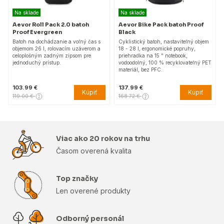
Na sklade
Na sklade
Aevor Roll Pack 2.0 batoh
Aevor Bike Pack batoh Proof
Proof Evergreen
Black
Batoh na dochádzanie a voľný čas s
Cyklistický batoh, nastaviteľný objem
objemom 26 l, rolovacím uzáverom a
18 - 28 l, ergonomické popruhy,
celoplošným zadným zipsom pre
priehradka na 15 " notebook,
jednoduchý prístup.
vodoodolný, 100 % recyklovateľný PET
materiál, bez PFC.
103.99 €
137.99 €
Kúpiť
Kúpiť
119.00 €
168.72 €
Viac ako 20 rokov na trhu
Časom overená kvalita
Top značky
Len overené produkty
Odborný personál