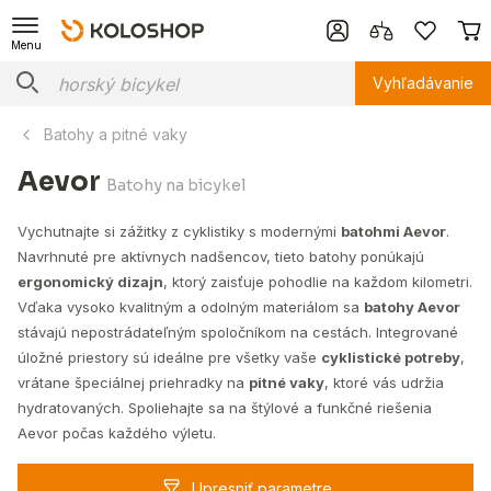
Menu
Vyhľadávanie
Batohy a pitné vaky
Aevor
Batohy na bicykel
Vychutnajte si zážitky z cyklistiky s modernými
batohmi Aevor
.
Navrhnuté pre aktívnych nadšencov, tieto batohy ponúkajú
ergonomický dizajn
, ktorý zaisťuje pohodlie na každom kilometri.
Vďaka vysoko kvalitným a odolným materiálom sa
batohy Aevor
stávajú nepostrádateľným spoločníkom na cestách. Integrované
úložné priestory sú ideálne pre všetky vaše
cyklistické potreby
,
vrátane špeciálnej priehradky na
pitné vaky
, ktoré vás udržia
hydratovaných. Spoliehajte sa na štýlové a funkčné riešenia
Aevor počas každého výletu.
Upresniť parametre