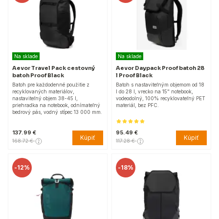
Na sklade
Na sklade
Aevor Travel Pack cestovný
Aevor Daypack Proof batoh 28
batoh Proof Black
l Proof Black
Batoh pre každodenné použitie z
Batoh s nastaviteľným objemom od 18
recyklovaných materiálov,
l do 28 l, vrecko na 15" notebook,
nastaviteľný objem 38-45 l,
vodeodolný, 100% recyklovateľný PET
priehradka na notebook, odnímateľný
materiál, bez PFC.
bedrový pás, vodný stĺpec 13 000 mm.
137.99 €
95.49 €
Kúpiť
Kúpiť
168.72 €
117.28 €
-
12%
-
18%