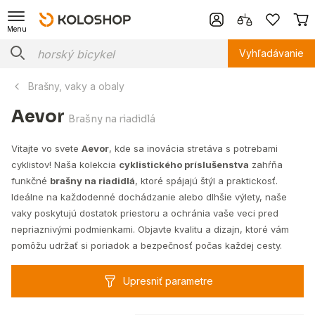
Menu
Vyhľadávanie
Brašny, vaky a obaly
Aevor
Brašny na riadidlá
Vitajte vo svete
Aevor
, kde sa inovácia stretáva s potrebami
cyklistov! Naša kolekcia
cyklistického príslušenstva
zahŕňa
funkčné
brašny na riadidlá
, ktoré spájajú štýl a praktickosť.
Ideálne na každodenné dochádzanie alebo dlhšie výlety, naše
vaky poskytujú dostatok priestoru a ochránia vaše veci pred
nepriaznivými podmienkami. Objavte kvalitu a dizajn, ktoré vám
pomôžu udržať si poriadok a bezpečnosť počas každej cesty.
Upresniť parametre