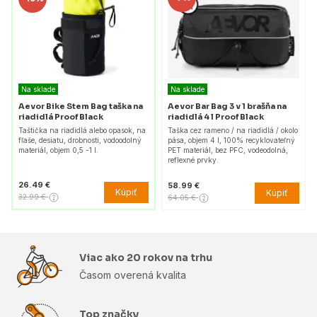
Na sklade
Na sklade
Aevor Bike Stem Bag taška na
Aevor Bar Bag 3 v 1 brašňa na
riadidlá Proof Black
riadidlá 4 l Proof Black
Taštička na riadidlá alebo opasok, na
Taška cez rameno / na riadidlá / okolo
fľaše, desiatu, drobnosti, vodoodolný
pása, objem 4 l, 100% recyklovateľný
materiál, objem 0,5 -1 l.
PET materiál, bez PFC, vodeodolná,
reflexné prvky.
26.49 €
58.99 €
Kúpiť
Kúpiť
32.99 €
64.05 €
Viac ako 20 rokov na trhu
Časom overená kvalita
Top značky