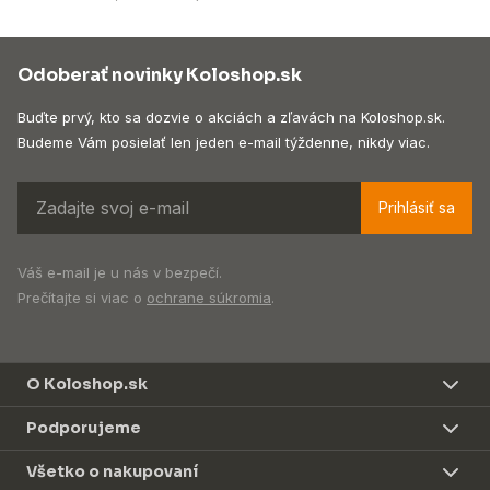
Odoberať novinky Koloshop.sk
Buďte prvý, kto sa dozvie o akciách a zľavách na Koloshop.sk.
Budeme Vám posielať len jeden e-mail týždenne, nikdy viac.
Prihlásiť sa
Váš e-mail je u nás v bezpečí.
Prečítajte si viac o
ochrane súkromia
.
O Koloshop.sk
Podporujeme
Všetko o nakupovaní