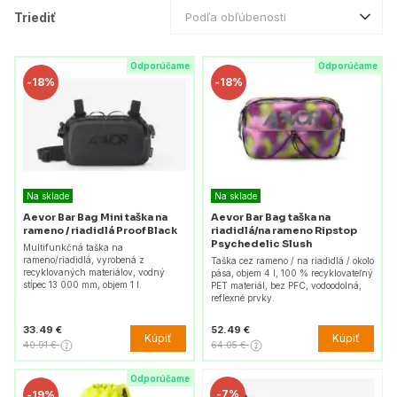
Triediť
Podľa obľúbenosti
Odporúčame
Odporúčame
-
18%
-
18%
Na sklade
Na sklade
Aevor Bar Bag Mini taška na
Aevor Bar Bag taška na
rameno / riadidlá Proof Black
riadidlá/na rameno Ripstop
Psychedelic Slush
Multifunkčná taška na
rameno/riadidlá, vyrobená z
Taška cez rameno / na riadidlá / okolo
recyklovaných materiálov, vodný
pása, objem 4 l, 100 % recyklovateľný
stĺpec 13 000 mm, objem 1 l.
PET materiál, bez PFC, vodoodolná,
reflexné prvky.
33.49 €
52.49 €
Kúpiť
Kúpiť
40.91 €
64.05 €
Odporúčame
-
7%
-
19%