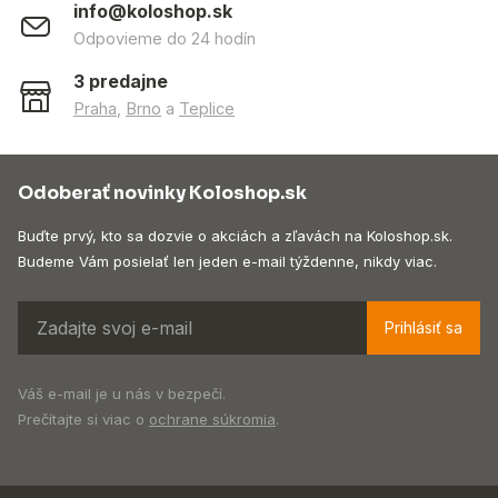
info@koloshop.sk
Odpovieme do 24 hodín
3 predajne
Praha
,
Brno
a
Teplice
Odoberať novinky Koloshop.sk
Buďte prvý, kto sa dozvie o akciách a zľavách na Koloshop.sk.
Budeme Vám posielať len jeden e-mail týždenne, nikdy viac.
Prihlásiť sa
Váš e-mail je u nás v bezpečí.
Prečítajte si viac o
ochrane súkromia
.