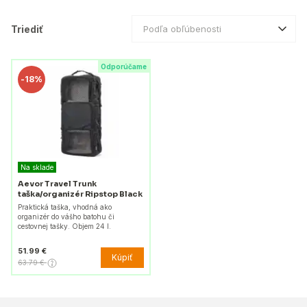
Triediť
Podľa obľúbenosti
Odporúčame
-
18%
Na sklade
Aevor Travel Trunk
taška/organizér Ripstop Black
Praktická taška, vhodná ako
organizér do vášho batohu či
cestovnej tašky. Objem 24 l.
51.99 €
Kúpiť
63.79 €