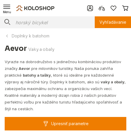
Menu
Vyhľadávanie
Doplnky k batohom
Aevor
Vaky a obaly
Vyrazte na dobrodružstvo s jedinečnou kombináciou produktov
značky
Aevor
pre milovníkov turistiky. Naša ponuka zahŕňa
praktické
batohy a tašky
, ktoré sú ideálne pre každodenné
výpravy aj náročné túry. Doplnky k batohom, ako sú
vaky a obaly
,
zabezpečia maximálnu ochranu a organizáciu vašich vecí.
Kvalitné materiály a moderný dizajn robia z našich produktov
perfektnú voľbu pre každého turistu hľadajúceho spoľahlivosť a
štýl na cestách.
Upresniť parametre