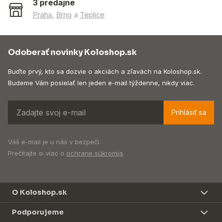
3 predajne
Praha
,
Brno
a
Teplice
Odoberať novinky Koloshop.sk
Buďte prvý, kto sa dozvie o akciách a zľavách na Koloshop.sk.
Budeme Vám posielať len jeden e-mail týždenne, nikdy viac.
Prihlásiť sa
Váš e-mail je u nás v bezpečí.
Prečítajte si viac o
ochrane súkromia
.
O Koloshop.sk
Podporujeme