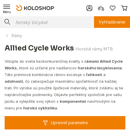
Menu
Vyhľadávanie
Rámy
Allied Cycle Works
Horské rámy MTB
Vstúpte do sveta bezkonkurenčnej kvality s
rámami Allied Cycle
Works
, ktoré sú určené pre nadšencov
horského bicyklovania
.
Táto prémiová kombinácia rámov exceluje v
ľahkosti
a
odolnosti
, čo zabezpečuje maximálnu spoľahlivosť na každej
trati. Pri výrobe sú použité špičkové materiály, ktoré zvládnu aj tie
najnáročnejšie podmienky. Objavte perfektný spoločník pre vašu
jazdu a vylepšite svoj výkon s
komponentmi
navrhnutými na
mieru pre
horskú cyklistiku
.
Upresniť parametre