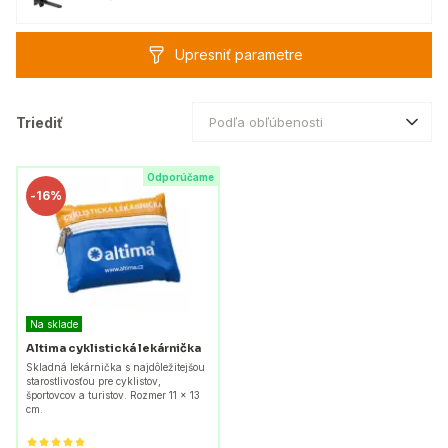
Upresniť parametre
Triediť
Podľa obľúbenosti
Odporúčame
-
16%
Na sklade
Altima cyklistická lekárnička
Skladná lekárnička s najdôležitejšou
starostlivosťou pre cyklistov,
športovcov a turistov. Rozmer 11 x 13
cm.