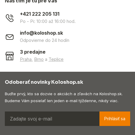
Náš tím je tu pre Vás
+421 222 205 131
Po - Pi: 10:00 až 16:00 hod.
info@koloshop.sk
Odpovieme do 24 hodín
3 predajne
Praha
,
Brno
a
Teplice
Odoberať novinky Koloshop.sk
Buďte prvý, kto sa dozvie o akciách a zľavách na Koloshop.sk.
Budeme Vám posielať len jeden e-mail týždenne, nikdy viac.
Prihlásiť sa