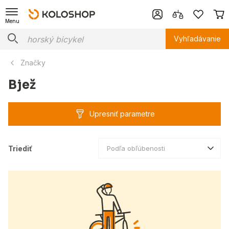
Menu
Vyhľadávanie
Značky
Bjež
Upresniť parametre
Triediť
Podľa obľúbenosti