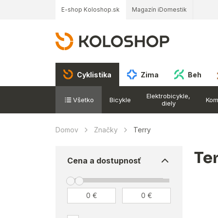
E-shop Koloshop.sk
Magazín iDomestik
Cyklistika
Zima
Beh
Elektrobicykle,
Všetko
Bicykle
Kom
diely
Domov
Značky
Terry
Te
Cena a dostupnosť