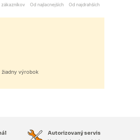
 zákazníkov
Od najlacnejších
Od najdrahších
žiadny výrobok
nál
Autorizovaný servis