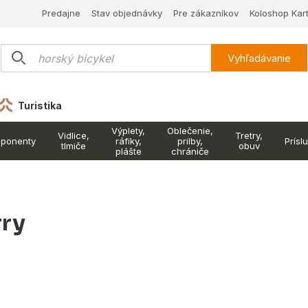
Predajne
Stav objednávky
Pre zákazníkov
Koloshop Kar
Vyhľadávanie
Turistika
Výplety,
Oblečenie,
Vidlice,
Tretry,
ponenty
ráfiky,
prilby,
Prísl
tlmiče
obuv
plášte
chrániče
rry