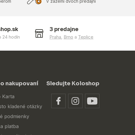
berom
V zázemí dvoch predajní
shop.sk
3 predajne
 24 hodín
Praha
,
Brno
a
Teplice
 o nakupovaní
Sledujte Koloshop
 Karta
sto kladené otázky
é podmienky
a platba