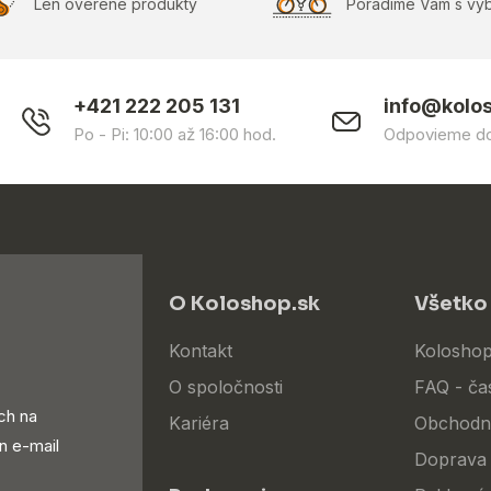
Len overené produkty
Poradíme Vám s vý
+421 222 205 131
info@kolo
Po - Pi: 10:00 až 16:00 hod.
Odpovieme do
O Koloshop.sk
Všetko
Kontakt
Koloshop
O spoločnosti
FAQ - ča
ch na
Kariéra
Obchodn
n e-mail
Doprava 