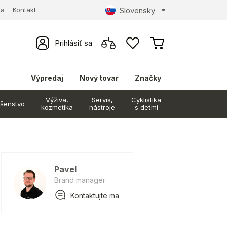
Slovensky
ta
Kontakt
Prihlásiť sa
Výpredaj
Nový tovar
Značky
Výživa,
Servis,
Cyklistika
ušenstvo
kozmetika
nástroje
s deťmi
Pavel
Brand manager
Kontaktujte ma