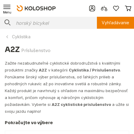
Menu
Vyhľadávanie
Cyklistika
A2Z
Príslušenstvo
Zažite nezabudnuteľné cyklistické dobrodružstvá s kvalitnými
produktmi značky
A2Z
v kategórii
Cyklistika / Príslušenstvo
.
Ponúkame široký výber príslušenstva, od ľahkých prilieb a
pohodlných rukavíc až po inovatívne svetlá a robustné zámky.
Každý produkt je navrhnutý s ohľadom na maximálnu bezpečnosť
a komfort, pričom vyhovuje aj náročným cyklistickým
požiadavkám. Vyberte si
A2Z cyklistické príslušenstvo
a užite si
svoju jazdu naplno!
Pokračujte vo výbere