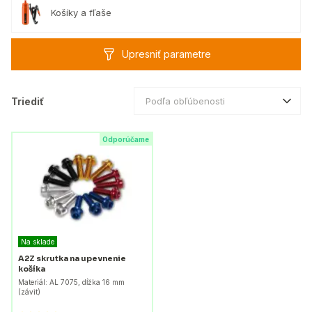
Košíky a fľaše
Upresniť parametre
Triediť
Podľa obľúbenosti
Odporúčame
Na sklade
A2Z skrutka na upevnenie
košíka
Materiál: AL 7075, dĺžka 16 mm
(závit)