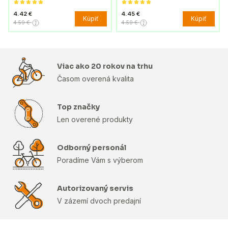
4.42 €
4.45 €
Kúpiť
Kúpiť
4.59 €
4.59 €
Viac ako 20 rokov na trhu
Časom overená kvalita
Top značky
Len overené produkty
Odborný personál
Poradíme Vám s výberom
Autorizovaný servis
V zázemí dvoch predajní