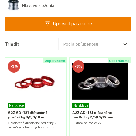
Hlavové zloženia
Upresniť parametre
Triediť
Podľa obľúbenosti
Odporúčame
Odporúčame
-
3%
-
3%
Na sklade
Na sklade
A2Z AD-181 dištančné
A2Z AD-181 dištančné
podložky 3/5/8/10 mm
podložky 3/5/10/15 mm
Odľahčené dištančné podložky v
Dištančné podložky
niekoľkých farebných variantoch.