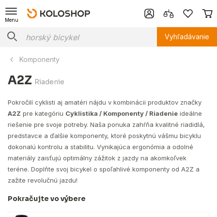
Menu
Vyhľadávanie
Komponenty
A2Z
Riadenie
Pokročilí cyklisti aj amatéri nájdu v kombinácii produktov značky
A2Z
pre kategóriu
Cyklistika / Komponenty / Riadenie
ideálne
riešenie pre svoje potreby. Naša ponuka zahŕňa kvalitné riadidlá,
predstavce a ďalšie komponenty, ktoré poskytnú vášmu bicyklu
dokonalú kontrolu a stabilitu. Vynikajúca ergonómia a odolné
materiály zaisťujú optimálny zážitok z jazdy na akomkoľvek
teréne. Doplňte svoj bicykel o spoľahlivé komponenty od A2Z a
zažite revolučnú jazdu!
Pokračujte vo výbere