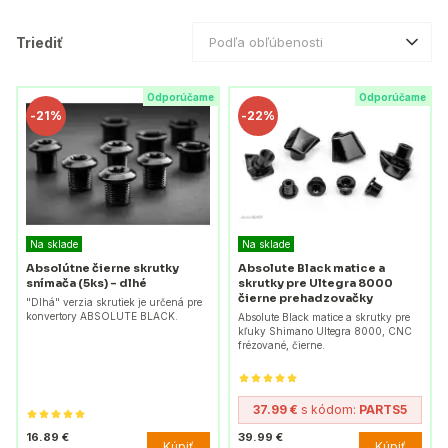
Triediť
Podľa obľúbenosti
Odporúčame
Odporúčame
-
21%
-
22%
Na sklade
Na sklade
Absolútne čierne skrutky
Absolute Black matice a
snímača (5ks) - dlhé
skrutky pre Ultegra 8000
čierne prehadzovačky
"Dlhá" verzia skrutiek je určená pre
konvertory ABSOLUTE BLACK.
Absolute Black matice a skrutky pre
kľuky Shimano Ultegra 8000, CNC
frézované, čierne.
37.99 €
s kódom:
PARTS5
16.89 €
39.99 €
Kúpiť
Kúpiť