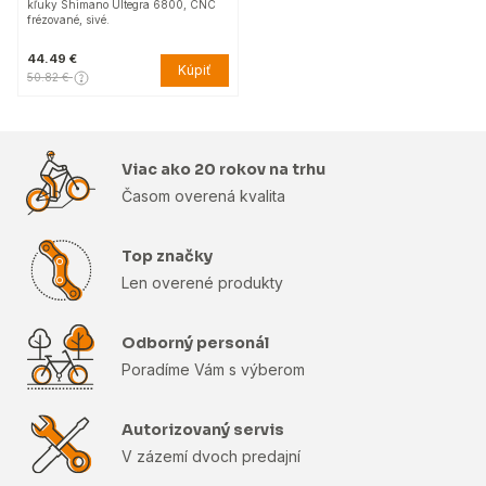
kľuky Shimano Ultegra 6800, CNC
frézované, sivé.
44.49 €
Kúpiť
50.82 €
Viac ako 20 rokov na trhu
Časom overená kvalita
Top značky
Len overené produkty
Odborný personál
Poradíme Vám s výberom
Autorizovaný servis
V zázemí dvoch predajní