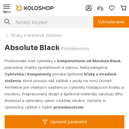
Menu
Vyhľadávanie
Kľuky a stredové zloženia
Absolute Black
Príslušenstvo
Preskúmajte svet cyklistiky s
komponentami od Absolute Black
,
poprednej značky spoľahlivosti a výkonu. Naša kategória
Cyklistika / Komponenty
ponúka špičkové
kľuky a stredové
zloženia
, ktoré posunú váš zážitok z jazdy na novú úroveň.
Perfektné pre všetkých nadšencov cyklistiky hľadajúcich kvalitu a
inováciu. Prepracovaný dizajn a špičkové materiály zaručujú dlhú
životnosť a optimálny výkon v každej situácii. Vytvorte si
výnimočný zážitok s naším
príslušenstvom
.
Upresniť parametre