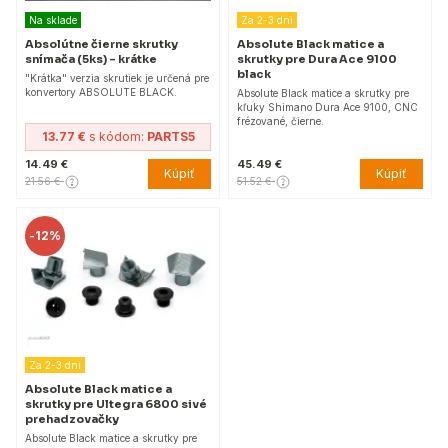
Na sklade
Za 2-3 dni
Absolútne čierne skrutky
Absolute Black matice a
snímača (5ks) - krátke
skrutky pre Dura Ace 9100
black
"Krátka" verzia skrutiek je určená pre
konvertory ABSOLUTE BLACK.
Absolute Black matice a skrutky pre
kľuky Shimano Dura Ace 9100, CNC
frézované, čierne.
13.77 €
s kódom:
PARTS5
14.49 €
45.49 €
Kúpiť
Kúpiť
21.56 €
51.52 €
-
12%
Za 2-3 dni
Absolute Black matice a
skrutky pre Ultegra 6800 sivé
prehadzovačky
Absolute Black matice a skrutky pre