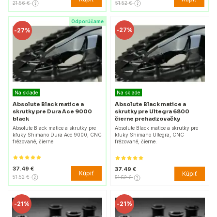
21.56 €
51.52 €
Odporúčame
-
27%
-
27%
Na sklade
Na sklade
Absolute Black matice a
Absolute Black matice a
skrutky pre Dura Ace 9000
skrutky pre Ultegra 6800
black
čierne prehadzovačky
Absolute Black matice a skrutky pre
Absolute Black matice a skrutky pre
kľuky Shimano Dura Ace 9000, CNC
kľuky Shimano Ultegra, CNC
frézované, čierne.
frézované, čierne.
37.49 €
37.49 €
Kúpiť
Kúpiť
51.52 €
51.52 €
-
21%
-
21%