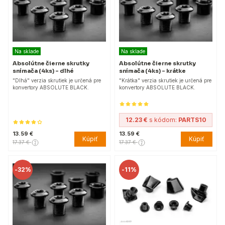
Na sklade
Na sklade
Absolútne čierne skrutky
Absolútne čierne skrutky
snímača (4ks) - dlhé
snímača (4ks) - krátke
"Dlhá" verzia skrutiek je určená pre
"Krátka" verzia skrutiek je určená pre
konvertory ABSOLUTE BLACK.
konvertory ABSOLUTE BLACK.
12.23 €
s kódom:
PARTS10
13.59 €
13.59 €
Kúpiť
Kúpiť
17.37 €
17.37 €
-
32%
-
11%