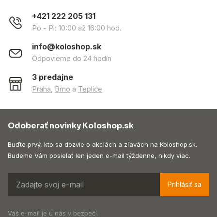
+421 222 205 131
Po - Pi: 10:00 až 16:00 hod.
info@koloshop.sk
Odpovieme do 24 hodín
3 predajne
Praha
,
Brno
a
Teplice
Odoberať novinky Koloshop.sk
Buďte prvý, kto sa dozvie o akciách a zľavách na Koloshop.sk.
Budeme Vám posielať len jeden e-mail týždenne, nikdy viac.
Prihlásiť sa
Váš e-mail je u nás v bezpečí.