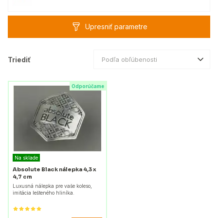
Upresniť parametre
Triediť
Podľa obľúbenosti
Odporúčame
Na sklade
Absolute Black nálepka 4,3 x
4,7 cm
Luxusná nálepka pre vaše koleso,
imitácia lešteného hliníka.