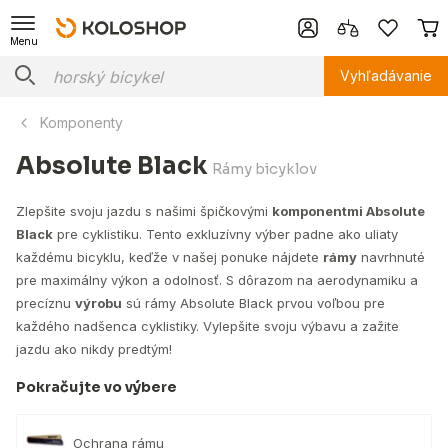
Menu
Vyhľadávanie
Komponenty
Absolute Black
Rámy bicyklov
Zlepšite svoju jazdu s našimi špičkovými
komponentmi Absolute
Black
pre cyklistiku. Tento exkluzívny výber padne ako uliaty
každému bicyklu, keďže v našej ponuke nájdete
rámy
navrhnuté
pre maximálny výkon a odolnosť. S dôrazom na aerodynamiku a
precíznu
výrobu
sú rámy Absolute Black prvou voľbou pre
každého nadšenca cyklistiky. Vylepšite svoju výbavu a zažite
jazdu ako nikdy predtým!
Pokračujte vo výbere
Ochrana rámu