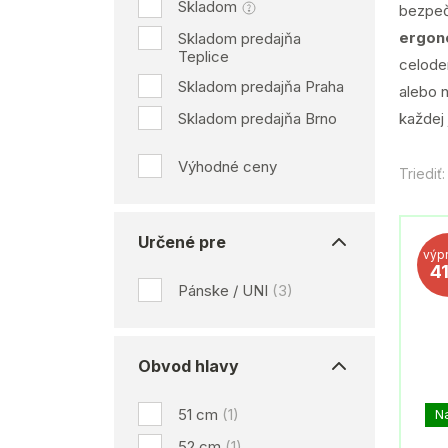
Skladom
bezpeč
ergon
Skladom predajňa
Teplice
celoden
Skladom predajňa Praha
alebo n
Skladom predajňa Brno
každej 
Výhodné ceny
Triediť:
Určené pre
výp
4
Pánske / UNI
(3)
Obvod hlavy
51 cm
(1)
N
52 cm
(1)