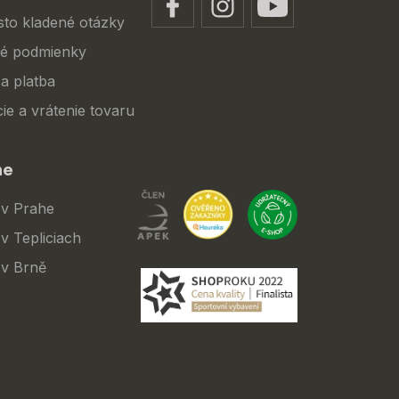
sto kladené otázky
é podmienky
a platba
ie a vrátenie tovaru
ne
 v Prahe
v Tepliciach
 v Brně