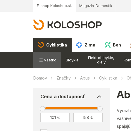
E-shop Koloshop.sk
Magazín iDomestik
Cyklistika
Zima
Beh
Elektrobicykle,
Všetko
Bicykle
Kom
diely
Domov
Značky
Abus
Cyklistika
Ob
Ab
Cena a dostupnosť
Vyrazt
vášnivé
spájaj