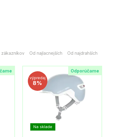
 zákazníkov
Od najlacnejších
Od najdrahších
účame
Odporúčame
výpredaj
8%
Na sklade