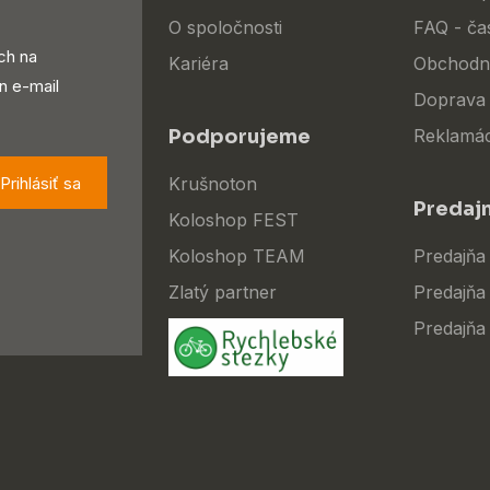
O spoločnosti
FAQ - ča
ch na
Kariéra
Obchodn
n e-mail
Doprava 
Podporujeme
Reklamác
Prihlásiť sa
Krušnoton
Predaj
Koloshop FEST
Koloshop TEAM
Predajňa
Zlatý partner
Predajňa 
Predajňa