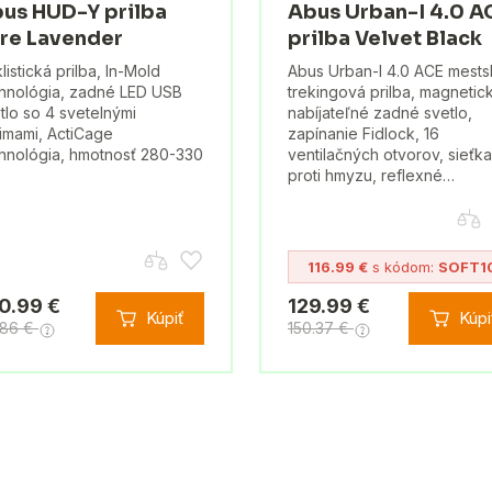
us HUD-Y prilba
Abus Urban-I 4.0 A
re Lavender
prilba Velvet Black
listická prilba, In-Mold
Abus Urban-I 4.0 ACE mests
hnológia, zadné LED USB
trekingová prilba, magnetic
tlo so 4 svetelnými
nabíjateľné zadné svetlo,
imami, ActiCage
zapínanie Fidlock, 16
hnológia, hmotnosť 280-330
ventilačných otvorov, sieťka
proti hmyzu, reflexné…
116.99 €
s kódom:
SOFT1
0.99 €
129.99 €
Kúpiť
Kúpi
.86 €
150.37 €