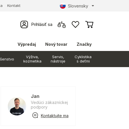
Slovensky
ta
Kontakt
Prihlásiť sa
Výpredaj
Nový tovar
Značky
Výživa,
Servis,
Cyklistika
ušenstvo
kozmetika
nástroje
s deťmi
Jan
Vedúci zákazníckej
podpory
Kontaktujte ma