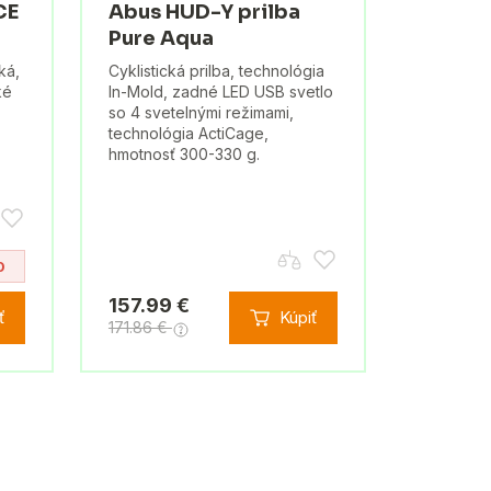
CE
Abus HUD-Y prilba
Pure Aqua
ká,
Cyklistická prilba, technológia
ké
In-Mold, zadné LED USB svetlo
so 4 svetelnými režimami,
technológia ActiCage,
hmotnosť 300-330 g.
0
157.99 €
ť
Kúpiť
171.86 €