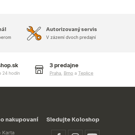
nál
Autorizovaný servis
berom
V zázemí dvoch predajní
shop.sk
3 predajne
 24 hodín
Praha
,
Brno
a
Teplice
 o nakupovaní
Sledujte Koloshop
 Karta