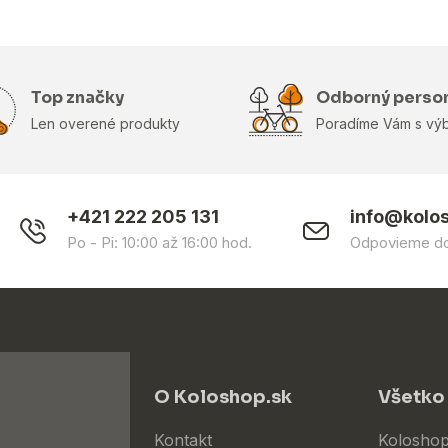
Top značky
Odborný perso
Len overené produkty
Poradíme Vám s vý
+421 222 205 131
info@kolo
Po - Pi: 10:00 až 16:00 hod.
Odpovieme do
O Koloshop.sk
Všetko
Kontakt
Koloshop