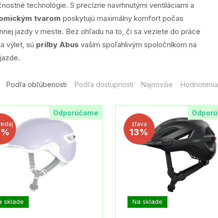
nostné technológie. S precízne navrhnutými ventiláciami a
omickým tvarom
poskytujú maximálny komfort počas
nej jazdy v meste. Bez ohľadu na to, či sa veziete do práce
a výlet, sú
prilby Abus
vaším spoľahlivým spoločníkom na
jazde.
Podľa obľúbenosti
Podľa dostupnosti
Najnovšie
Hodnotenia
Odporúčame
Odpor
redaj
zľava
1%
13%
a sklade
Na sklade