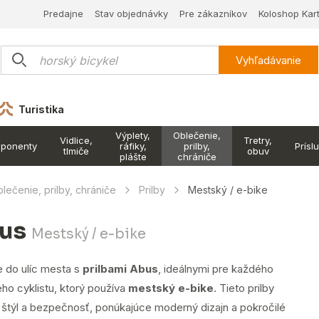
Predajne
Stav objednávky
Pre zákazníkov
Koloshop Kar
Vyhľadávanie
Turistika
Výplety,
Oblečenie,
Vidlice,
Tretry,
ponenty
ráfiky,
prilby,
Prísl
tlmiče
obuv
plášte
chrániče
lečenie, prilby, chrániče
Prilby
Mestský / e-bike
us
Mestský / e-bike
e do ulíc mesta s
prilbami Abus
, ideálnymi pre každého
ho cyklistu, ktorý používa
mestský e-bike
. Tieto prilby
ú štýl a bezpečnosť, ponúkajúce moderný dizajn a pokročilé