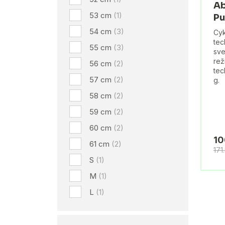
Ab
53 cm
(1)
Pu
54 cm
(3)
Cyk
tec
55 cm
(3)
sve
rež
56 cm
(2)
tec
57 cm
(2)
g.
58 cm
(2)
59 cm
(2)
60 cm
(2)
10
61 cm
(2)
171
S
(1)
M
(1)
L
(1)