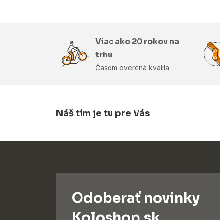
Viac ako 20 rokov na
trhu
Časom overená kvalita
Náš tím je tu pre Vás
Odoberať novinky
Koloshop.sk