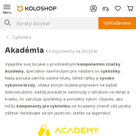
Menu
Vyhľadávanie
Cyklistika
Akadémia
Komponenty na bicykle
Vylepšite svoj bicykel s prvotriednymi
komponentmi značky
Academy
, špeciálne navrhnutými pre nadšencov
cyklistiky
.
Naša ponuka zahŕňa odolné kľuky, ľahké ráfiky a
vysoko
výkonné brzdy
, vďaka ktorým budete pripravení na každé
dobrodružstvo. Každý produkt je navrhnutý s dôrazom na detail a
kvalitu, čo zaručuje spoľahlivý a pohodlný výkon. Objavte, ako
môžu
komponenty pre cyklistiku
od Academy zmeniť váš jazdný
zážitok. Nestávajte sa len jazdcom, staňte sa legendou!