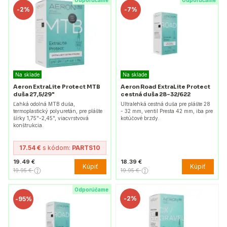
Odporúčame
Odporúčame
-
2%
-
7%
Na sklade
Na sklade
Aeron ExtraLite Protect MTB
Aeron Road ExtraLite Protect
duša 27,5/29"
cestná duša 28-32/622
Ľahká odolná MTB duša,
Ultralehká cestná duša pre plášte 28
termoplastický polyuretán, pre plášte
- 32 mm, ventil Presta 42 mm, iba pre
šírky 1,75"-2,45", viacvrstvová
kotúčové brzdy.
konštrukcia.
17.54 €
s kódom:
PARTS10
19.49 €
18.39 €
Kúpiť
Kúpiť
19.95 €
19.95 €
Odporúčame
-
2%
-
95%