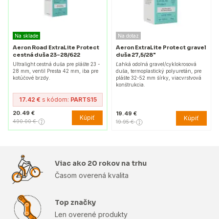
Na sklade
Na dotaz
Aeron Road ExtraLite Protect
Aeron ExtraLite Protect gravel
cestná duša 23-28/622
duša 27,5/28"
Ultralight cestná duša pre plášte 23 -
Ľahká odolná gravel/cyklokrosová
28 mm, ventil Presta 42 mm, iba pre
duša, termoplastický polyuretán, pre
kotúčové brzdy.
plášte 32-52 mm šírky, viacvrstvová
konštrukcia.
17.42 €
s kódom:
PARTS15
20.49 €
19.49 €
Kúpiť
Kúpiť
490.00 €
19.95 €
Viac ako 20 rokov na trhu
Časom overená kvalita
Top značky
Len overené produkty