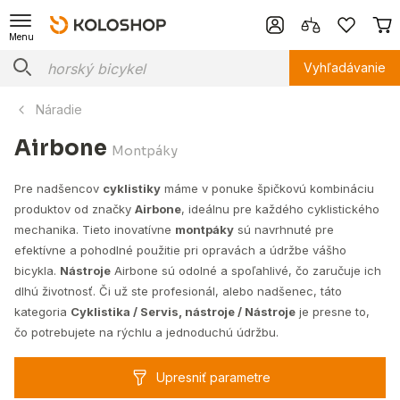
Menu
Vyhľadávanie
Náradie
Airbone
Montpáky
Pre nadšencov
cyklistiky
máme v ponuke špičkovú kombináciu
produktov od značky
Airbone
, ideálnu pre každého cyklistického
mechanika. Tieto inovatívne
montpáky
sú navrhnuté pre
efektívne a pohodlné použitie pri opravách a údržbe vášho
bicykla.
Nástroje
Airbone sú odolné a spoľahlivé, čo zaručuje ich
dlhú životnosť. Či už ste profesionál, alebo nadšenec, táto
kategoria
Cyklistika / Servis, nástroje / Nástroje
je presne to,
čo potrebujete na rýchlu a jednoduchú údržbu.
Upresniť parametre