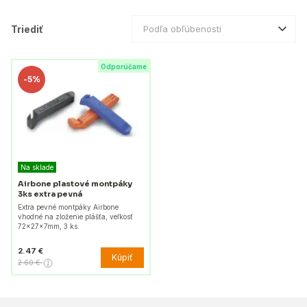
Triediť
Podľa obľúbenosti
Odporúčame
-
5%
Na sklade
Airbone plastové montpáky
3ks extra pevná
Extra pevné montpáky Airbone
vhodné na zloženie plášťa, veľkosť
72x27x7mm, 3 ks.
2.47 €
Kúpiť
2.60 €