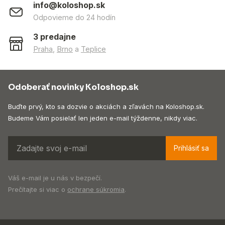
info@koloshop.sk
Odpovieme do 24 hodín
3 predajne
Praha
,
Brno
a
Teplice
Odoberať novinky Koloshop.sk
Buďte prvý, kto sa dozvie o akciách a zľavách na Koloshop.sk.
Budeme Vám posielať len jeden e-mail týždenne, nikdy viac.
Prihlásiť sa
Váš e-mail je u nás v bezpečí.
Prečítajte si viac o
ochrane súkromia
.