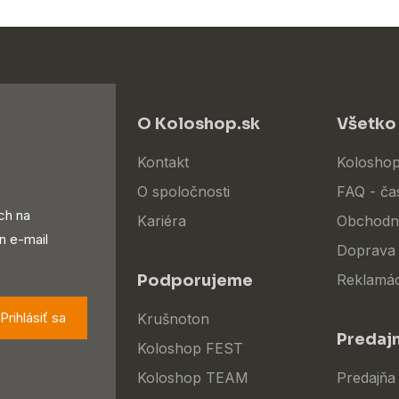
O Koloshop.sk
Všetko
Kontakt
Koloshop
O spoločnosti
FAQ - ča
ch na
Kariéra
Obchodn
n e-mail
Doprava 
Podporujeme
Reklamác
Prihlásiť sa
Krušnoton
Predaj
Koloshop FEST
Koloshop TEAM
Predajňa