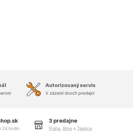
nál
Autorizovaný servis
berom
V zázemí dvoch predajní
shop.sk
3 predajne
 24 hodín
Praha
,
Brno
a
Teplice