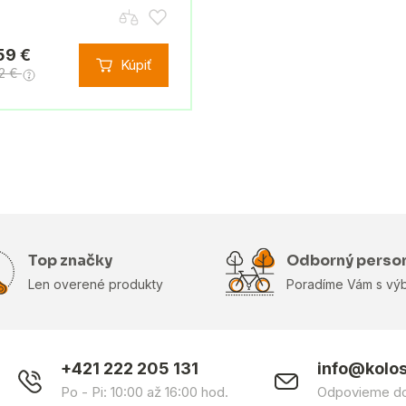
59 €
Kúpiť
62 €
Top značky
Odborný perso
Len overené produkty
Poradíme Vám s vý
+421 222 205 131
info@kolo
Po - Pi: 10:00 až 16:00 hod.
Odpovieme do