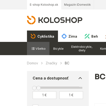
E-shop Koloshop.sk
Magazín iDomestik
Cyklistika
Zima
Beh
Elektrobicykle,
Všetko
Bicykle
Kom
diely
Domov
Značky
BC
BC
Cena a dostupnosť