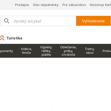
Predajne
Stav objednávky
Pre zákazníkov
Koloshop Kar
Vyhľadávanie
Turistika
Výplety,
Oblečenie,
Vidlice,
Tretry,
ponenty
ráfiky,
prilby,
Prísl
tlmiče
obuv
plášte
chrániče