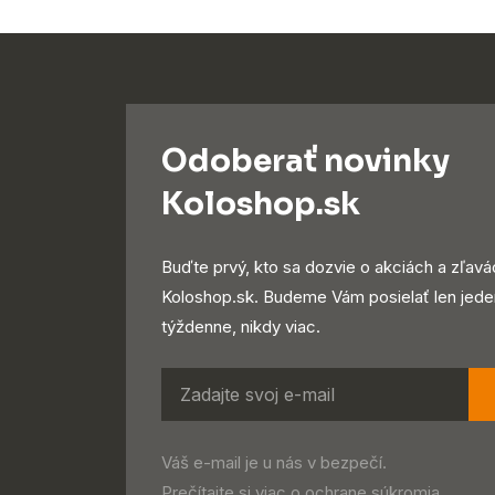
Odoberať novinky
Koloshop.sk
Buďte prvý, kto sa dozvie o akciách a zľavá
Koloshop.sk. Budeme Vám posielať len jede
týždenne, nikdy viac.
Váš e-mail je u nás v bezpečí.
Prečítajte si viac o
ochrane súkromia
.