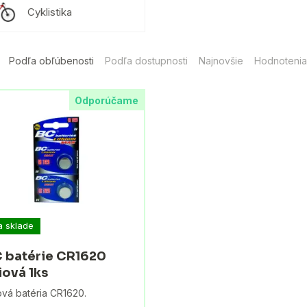
Cyklistika
Podľa obľúbenosti
Podľa dostupnosti
Najnovšie
Hodnotenia
Odporúčame
a sklade
 batérie CR1620
tiová 1ks
iová batéria CR1620.