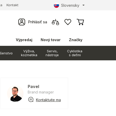
Slovensky
ta
Kontakt
Prihlásiť sa
Výpredaj
Nový tovar
Značky
Výživa,
Servis,
Cyklistika
ušenstvo
kozmetika
nástroje
s deťmi
Pavel
Brand manager
Kontaktujte ma