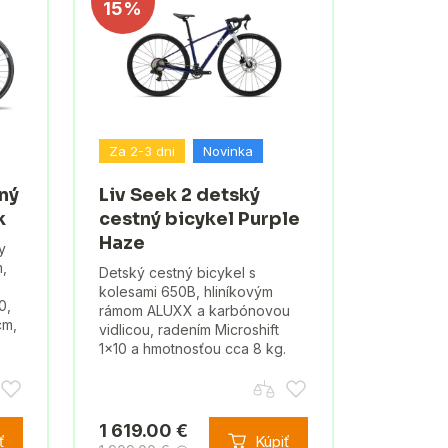
15%
Za 2-3 dni
Novinka
ný
Liv Seek 2 detský
k
cestný bicykel Purple
Haze
y
,
Detský cestný bicykel s
kolesami 650B, hliníkovým
0,
rámom ALUXX a karbónovou
cm,
vidlicou, radením Microshift
1x10 a hmotnosťou cca 8 kg.
1 619.00 €
ť
Kúpiť