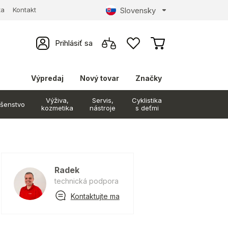
Slovensky
ta
Kontakt
Prihlásiť sa
Výpredaj
Nový tovar
Značky
Výživa,
Servis,
Cyklistika
ušenstvo
kozmetika
nástroje
s deťmi
Radek
technická podpora
Kontaktujte ma