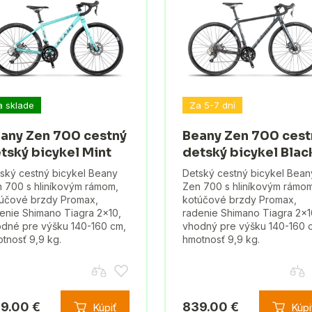
a sklade
Za 5-7 dní
any Zen 700 cestný
Beany Zen 700 cest
tský bicykel Mint
detský bicykel Blac
ský cestný bicykel Beany
Detský cestný bicykel Bean
 700 s hliníkovým rámom,
Zen 700 s hliníkovým rámom
účové brzdy Promax,
kotúčové brzdy Promax,
enie Shimano Tiagra 2x10,
radenie Shimano Tiagra 2x1
dné pre výšku 140-160 cm,
vhodný pre výšku 140-160 
tnosť 9,9 kg.
hmotnosť 9,9 kg.
9.00 €
839.00 €
Kúpiť
Kúpi