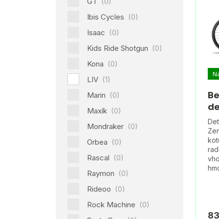
GT
(0)
Ibis Cycles
(0)
Isaac
(0)
Kids Ride Shotgun
(0)
Kona
(0)
N
LIV
(1)
Be
Marin
(0)
de
Maxík
(0)
Det
Mondraker
(0)
Zen
kot
Orbea
(0)
rad
Rascal
(0)
vho
hmo
Raymon
(0)
Rideoo
(0)
Rock Machine
(0)
83