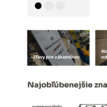
Ak
Zľavy pre zákazníkov
od
Najobľúbenejšie zn