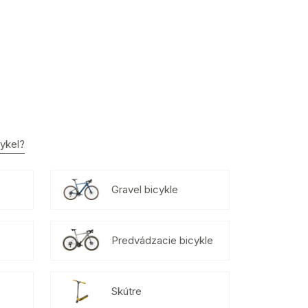
cykel?
Gravel bicykle
Predvádzacie bicykle
Skútre