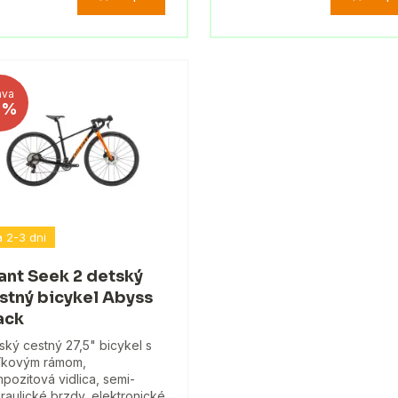
ava
3%
 2-3 dni
ant Seek 2 detský
stný bicykel Abyss
ack
ský cestný 27,5" bicykel s
níkovým rámom,
pozitová vidlica, semi-
raulické brzdy, elektronické