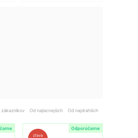
 zákazníkov
Od najlacnejších
Od najdrahších
účame
Odporúčame
zľava