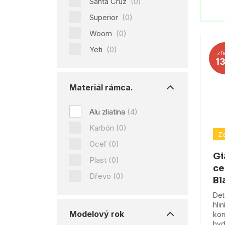
Santa Cruz
(0)
Superior
(0)
Woom
(0)
Yeti
(0)
zľ
1
Materiál rámca.
Alu zliatina
(4)
Karbón
(0)
Za
Oceľ
(0)
Gi
Plast
(0)
ce
Dřevo
(0)
Bl
Det
hli
Modelový rok
kom
hyd