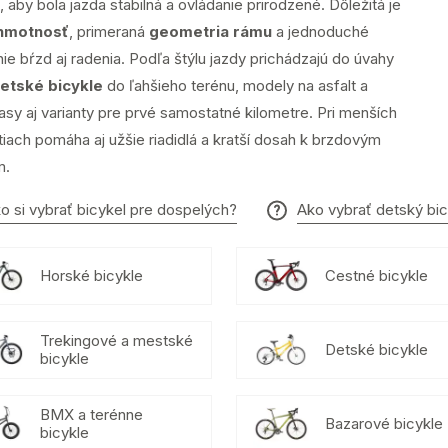
, aby bola jazda stabilná a ovládanie prirodzené. Dôležitá je
 hmotnosť
, primeraná
geometria rámu
a jednoduché
ie bŕzd aj radenia. Podľa štýlu jazdy prichádzajú do úvahy
etské bicykle
do ľahšieho terénu, modely na asfalt a
asy aj varianty pre prvé samostatné kilometre. Pri menších
iach pomáha aj užšie riadidlá a kratší dosah k brzdovým
m.
o si vybrať bicykel pre dospelých?
Ako vybrať detský bi
Horské bicykle
Cestné bicykle
Trekingové a mestské
Detské bicykle
bicykle
BMX a terénne
Bazarové bicykle
bicykle