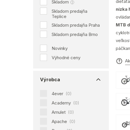
dieťaťa
Skladom
nízka
Skladom predajňa
Teplice
ovládan
MTB d
Skladom predajňa Praha
cyklotr
Skladom predajňa Brno
veľkost
Novinky
páčka
Výhodné ceny
Ak
Výrobca
4ever
(0)
Academy
(0)
Amulet
(0)
Apache
(0)