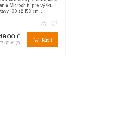
enie Microshift, pre výšku
tavy 130 až 150 cm,…
619.00 €
Kúpiť
72.39 €