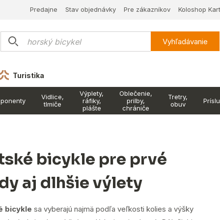
Predajne
Stav objednávky
Pre zákazníkov
Koloshop Kar
Vyhľadávanie
Turistika
Výplety,
Oblečenie,
Vidlice,
Tretry,
ponenty
ráfiky,
prilby,
Prísl
tlmiče
obuv
plášte
chrániče
tské bicykle pre prvé
dy aj dlhšie výlety
 bicykle
sa vyberajú najmä podľa veľkosti kolies a výšky