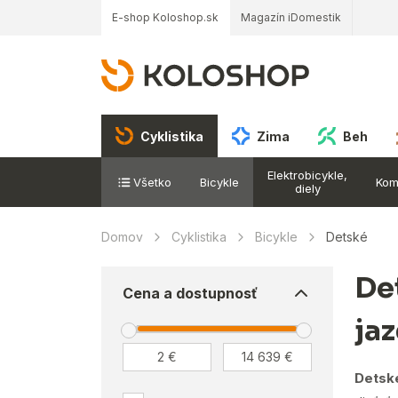
E-shop Koloshop.sk
Magazín iDomestik
Cyklistika
Zima
Beh
Elektrobicykle,
Všetko
Bicykle
Kom
diely
Domov
Cyklistika
Bicykle
Detské
De
Cena a dostupnosť
jaz
Detské