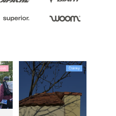
osti
Články