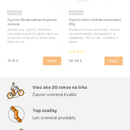
Na dotaz
Na dotaz
Cycloc Wrap upínacia guma
Cycloc Hero držiak na bicykel
zelená
žltý
Jednoduchý, štýlový, flexibilný,
Nástenný držiak na bicykel, vhodný
viacúčelový gumový pásik, ktorý sa
na cestné pedále, kompatibilný so
dá použiť na bicykli aj mimo neho,
Speedplay, SPD a Look, vyrobený z
dĺžka 34 cm.
plastu.
Kúpiť
Kúpiť
13.19 €
58.49 €
Viac ako 20 rokov na trhu
Časom overená kvalita
Top značky
Len overené produkty