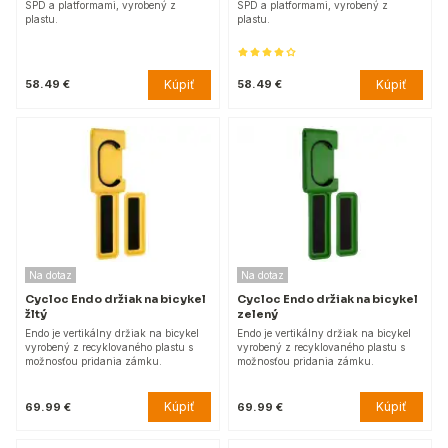
SPD a platformami, vyrobený z
SPD a platformami, vyrobený z
plastu.
plastu.
Kúpiť
Kúpiť
58.49 €
58.49 €
Na dotaz
Na dotaz
Cycloc Endo držiak na bicykel
Cycloc Endo držiak na bicykel
žltý
zelený
Endo je vertikálny držiak na bicykel
Endo je vertikálny držiak na bicykel
vyrobený z recyklovaného plastu s
vyrobený z recyklovaného plastu s
možnosťou pridania zámku.
možnosťou pridania zámku.
Kúpiť
Kúpiť
69.99 €
69.99 €