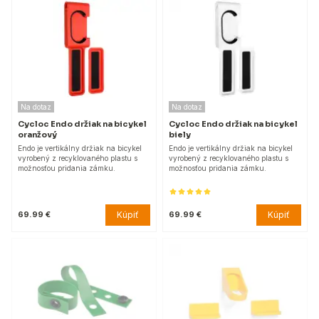
Na dotaz
Na dotaz
Cycloc Endo držiak na bicykel
Cycloc Endo držiak na bicykel
oranžový
biely
Endo je vertikálny držiak na bicykel
Endo je vertikálny držiak na bicykel
vyrobený z recyklovaného plastu s
vyrobený z recyklovaného plastu s
možnosťou pridania zámku.
možnosťou pridania zámku.
Kúpiť
Kúpiť
69.99 €
69.99 €