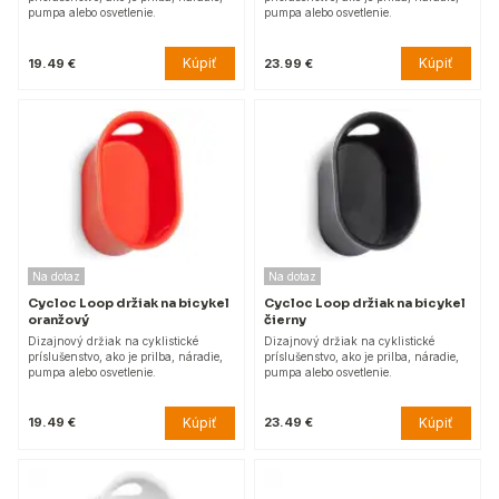
pumpa alebo osvetlenie.
pumpa alebo osvetlenie.
Kúpiť
Kúpiť
19.49 €
23.99 €
Na dotaz
Na dotaz
Cycloc Loop držiak na bicykel
Cycloc Loop držiak na bicykel
oranžový
čierny
Dizajnový držiak na cyklistické
Dizajnový držiak na cyklistické
príslušenstvo, ako je prilba, náradie,
príslušenstvo, ako je prilba, náradie,
pumpa alebo osvetlenie.
pumpa alebo osvetlenie.
Kúpiť
Kúpiť
19.49 €
23.49 €