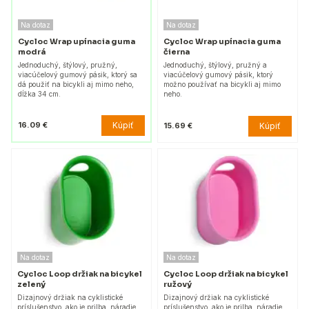
Na dotaz
Na dotaz
Cycloc Wrap upínacia guma
Cycloc Wrap upínacia guma
modrá
čierna
Jednoduchý, štýlový, pružný,
Jednoduchý, štýlový, pružný a
viacúčelový gumový pásik, ktorý sa
viacúčelový gumový pásik, ktorý
dá použiť na bicykli aj mimo neho,
možno používať na bicykli aj mimo
dĺžka 34 cm.
neho.
Kúpiť
16.09 €
Kúpiť
15.69 €
Na dotaz
Na dotaz
Cycloc Loop držiak na bicykel
Cycloc Loop držiak na bicykel
zelený
ružový
Dizajnový držiak na cyklistické
Dizajnový držiak na cyklistické
príslušenstvo, ako je prilba, náradie,
príslušenstvo, ako je prilba, náradie,