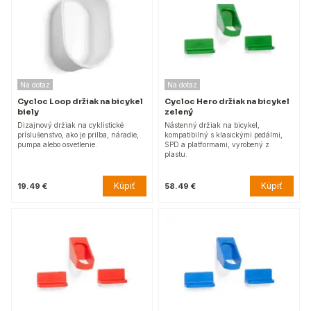
Na dotaz
Na dotaz
Cycloc Loop držiak na bicykel
Cycloc Hero držiak na bicykel
biely
zelený
Dizajnový držiak na cyklistické
Nástenný držiak na bicykel,
príslušenstvo, ako je prilba, náradie,
kompatibilný s klasickými pedálmi,
pumpa alebo osvetlenie.
SPD a platformami, vyrobený z
plastu.
Kúpiť
Kúpiť
19.49 €
58.49 €