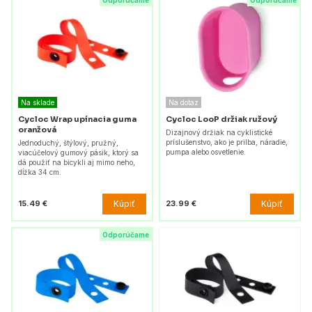
Odporúčame
Odporúčame
Na sklade
Na dotaz
Cycloc Wrap upínacia guma
Cycloc LooP držiak ružový
oranžová
Dizajnový držiak na cyklistické
príslušenstvo, ako je prilba, náradie,
Jednoduchý, štýlový, pružný,
pumpa alebo osvetlenie.
viacúčelový gumový pásik, ktorý sa
dá použiť na bicykli aj mimo neho,
dĺžka 34 cm.
Kúpiť
Kúpiť
15.49 €
23.99 €
Odporúčame